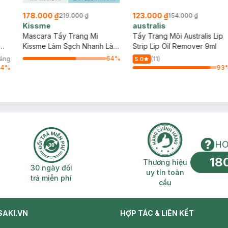
178.000 ₫
123.000 ₫
219.000 ₫
154.000 ₫
Kissme
australis
Mascara Tẩy Trang Mi
Tẩy Trang Môi Australis Lip
Kissme Làm Sạch Nhanh Làn
Strip Lip Oil Remover 9ml
Mi 6.6ml
64
%
háng
(11)
5.0
64
%
93
HO
18
n phí 2H
30 ngày đổi trả miễn phí
Thương hiệu uy 
Thương hiệu
30 ngày đổi
uy tín toàn
trả miễn phí
cầu
SAKI.VN
HỢP TÁC & LIÊN KẾT