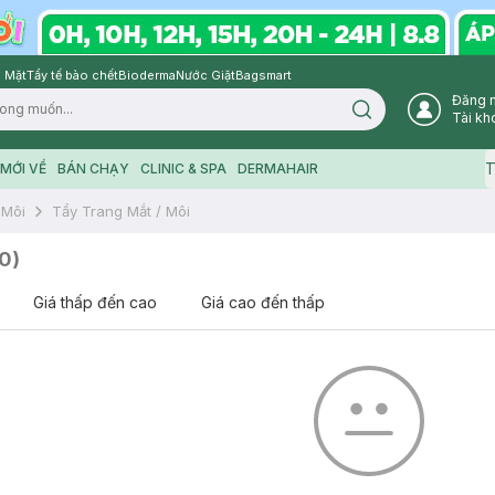
 Mặt
Tẩy tế bào chết
Bioderma
Nước Giặt
Bagsmart
Đăng 
Search icon
Tài kh
T
MỚI VỀ
BÁN CHẠY
CLINIC & SPA
DERMAHAIR
 Môi
Tẩy Trang Mắt / Môi
0
)
Giá thấp đến cao
Giá cao đến thấp