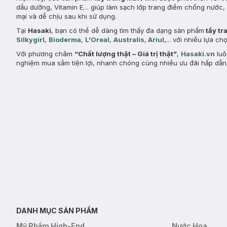
dầu dưỡng, Vitamin E… giúp làm sạch lớp trang điểm chống nước,
mại và dễ chịu sau khi sử dụng.
Tại
Hasaki
, bạn có thể dễ dàng tìm thấy đa dạng sản phẩm
tẩy tr
Silkygirl
,
Bioderma
,
L'Oreal
,
Australis
,
Ariul
,... với nhiều lựa 
Với phương châm
“Chất lượng thật – Giá trị thật”
,
Hasaki.vn
luô
nghiệm mua sắm tiện lợi, nhanh chóng cùng nhiều ưu đãi hấp dẫn
DANH MỤC SẢN PHẨM
Mỹ Phẩm High-End
Nước Hoa