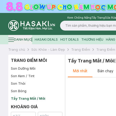
Kem Chống Nắng
Tẩy Trang
Sữa Rửa
Logo
DANH MỤC
HASAKI DEALS
HOT DEALS
THƯƠNG HIỆU
HÀNG 
Hamburger icon
Trang chủ
Sức Khỏe - Làm Đẹp
Trang Điểm
Trang Điểm
TRANG ĐIỂM MÔI
Tẩy Trang Mắt / Môi
(
Son Dưỡng Môi
Mới nhất
Bán chạy
Son Kem / Tint
Son Thỏi
Son Bóng
Tẩy Trang Mắt / Môi
KHOẢNG GIÁ