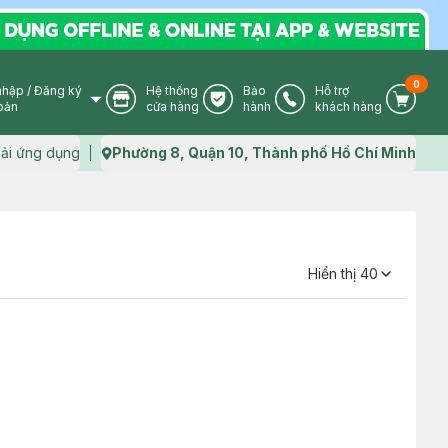
0
nhập
/
Đăng ký
Hệ thống
Bảo
Hỗ trợ
User Icon
Store Icon
Warranty Icon
Phone Icon
Cart I
oản
cửa hàng
hành
khách hàng
ải ứng dụng
Phường 8, Quận 10, Thành phố Hồ Chí Minh
Map icon
Hiển thị
40