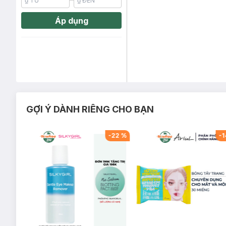
Áp dụng
GỢI Ý DÀNH RIÊNG CHO BẠN
-
10
%
-
22
%
-
1