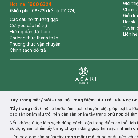
Giới th
Hotline:
1800 6324
Chính 
(Miễn phí , 08-22h kể cả T7, CN)
Điều k
Các câu hỏi thường gặp
Hasaki
Gửi yêu cầu hỗ trợ
Tuyển 
Hướng dẫn đặt hàng
Liên hệ
Phương thức thanh toán
Phương thức vận chuyển
Chính sách đổi trả
Clinic
Tẩy Trang Mắt / Môi – Loại Bỏ Trang Điểm Lâu Trôi, Dịu Nhẹ C
Tẩy trang mắt / môi
là bước làm sạch chuyên biệt giúp loại bỏ l
các sản phẩm lâu trôi nên cần sản phẩm tẩy trang phù hợp để là
Nếu không được làm sạch đúng cách, cặn trang điểm có thể tích tụ
sử dụng sản phẩm tẩy trang chuyên dụng giúp làm sạch nhanh c
Hiện nay, các sản phẩm
tẩy trang mắt / môi
được phát triển với 