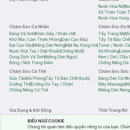
Nước Hoa Nữ
Nư
Xịt Thơm Toàn 
Nước Hoa Vùng 
Chăm Sóc Cá Nhân
Chăm Sóc Da 
Băng Vệ Sinh
Khăn Giấy / Khăn Ướt
Tẩy Trang Mặt
S
Khử Mùi / Làm Thơm Phòng
Dao Cạo Râu
Tẩy Tế Bào Chế
Bọt Cạo Râu
Miếng Dán Nóng
Mặt Nạ Xông Hơi
Toner / Nước C
Nước Rửa Tay / Diệt Khuẩn
Chống Muỗi
Xịt Khoáng
Lotio
Dung Dịch Vệ Sinh
Miếng Dán Ngực
Kem / Gel / Dầu
Bông / Mút Trang Điểm
Chống Nắng Da 
Chăm Sóc Cơ Thể
Chăm Sóc Sức
Sữa Tắm
Xà Phòng
Tẩy Tế Bào Chết Body
Băng Dán Cá Nh
Dưỡng Thể
Dưỡng Da Tay / Chân
Máy Massage
Mặ
Chống Nắng Cơ Thể
Miếng Dán Nón
Gia Dụng & Đời Sống
Thời Trang Nữ
Khăn Tắm
Bông Tắm / Phụ Kiện Tắm
Áo Crop Top N
Notice about cookies usage
Cookie Consent
BIỂU NGỮ COOKIE
Phụ Kiện Điện Thoại
Quạt Cầm Tay / Quạt Mini
Áo Thun Nữ
Áo 
Chúng tôi quan tâm đến quyền riêng tư của bạn. Chún
Khử Mùi / Làm Thơm Phòng
Nước Giặt
Nước Xả
Quần Lót Nữ
Quầ