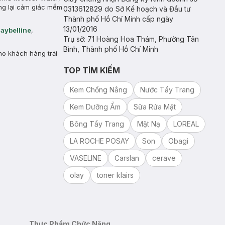
ang lại cảm giác mềm
0313612829 do Sở Kế hoạch và Đầu tư
Thành phố Hồ Chí Minh cấp ngày
13/01/2016
aybelline
,
Trụ sở: 71 Hoàng Hoa Thám, Phường Tân
Bình, Thành phố Hồ Chí Minh
o khách hàng trải
TOP TÌM KIẾM
Kem Chống Nắng
Nước Tẩy Trang
Kem Dưỡng Ẩm
Sữa Rửa Mặt
Bông Tẩy Trang
Mặt Nạ
LOREAL
LA ROCHE POSAY
Son
Obagi
VASELINE
Carslan
cerave
olay
toner klairs
Thực Phẩm Chức Năng