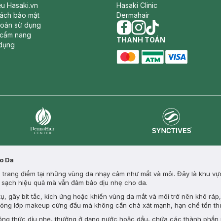
iệu Hasaki.vn
Hasaki Clinic
sách bảo mật
Dermahair
hoản sử dụng
 cẩm nang
facebook
THANH TOÁN
instagram
tiktok
dụng
master card
ATM card
visa card
Synctives
Dermahair
ho Da
ớp trang điểm tại những vùng da nhạy cảm như mắt và môi. Đây là khu v
m sạch hiệu quả mà vẫn đảm bảo dịu nhẹ cho da.
, gây bít tắc, kích ứng hoặc khiến vùng da mắt và môi trở nên khô rá
hóng lớp makeup cứng đầu mà không cần chà xát mạnh, hạn chế tổn th
công thức dịu nhẹ, thường ở dạng nước hoặc dầu, chứa các thành phần 