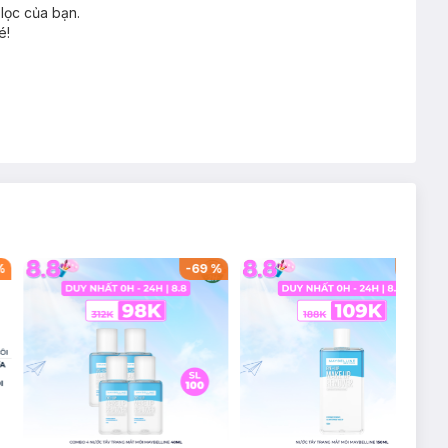
lọc của bạn.
é!
%
-
69
%
-
42
%