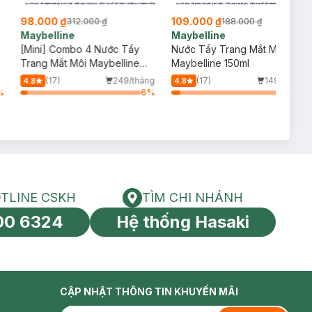
98.000 ₫
109.000 ₫
312.000 ₫
188.000 ₫
Maybelline
Maybelline
[Mini] Combo 4 Nước Tẩy
Nước Tẩy Trang Mắt Môi
Trang Mắt Môi Maybelline
Maybelline 150ml
40ml
(17)
249/tháng
(17)
149/tháng
4.8
4.8
%
6
%
8
%
TLINE CSKH
TÌM CHI NHÁNH
HOTLINE CSKH
Tìm chi nhánh
00 6324
Hệ thống Hasaki
tín toàn cầu
CẬP NHẬT THÔNG TIN KHUYẾN MÃI