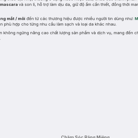
mascara
và son lì, hỗ trợ làm dịu da, giữ độ ẩm cần thiết, đồng thời m
ang mắt / môi
đến từ các thương hiệu được nhiều người tin dùng như:
M
chọn phù hợp cho từng nhu cầu làm sạch và loại da khác nhau.
n không ngừng nâng cao chất lượng sản phẩm và dịch vụ, mang đến ch
.
Chăm Sóc Răng Miệng