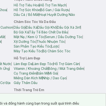
Hỗ Trợ Tiêu Hoá
Hỗ Trợ Tim Mạch
Khoa
Hỗ Trợ Sức Khỏe
Bổ Gan / Giải Rượu
Dầu Cá / Bổ Mắt
Hoạt Huyết Dưỡng Não
Chăm Sóc Tóc Và Da Đầu
 Cushion
Dầu Gội
Dầu Xả
Dầu Gội Khô
Dầu Gội Xả 2in1
Bộ Gội Xả
Tẩy Tế Bào Chết Da Đầu
Mắt
Mặt Nạ / Kem Ủ Tóc
Serum / Dầu Dưỡng Tóc
t
Xịt Dưỡng Tóc
Thuốc Nhuộm Tóc
Sản Phẩm Tạo Kiểu Tóc
Lược
Máy Tạo Kiểu Tóc
Bộ Chăm Sóc Tóc
Hỗ Trợ Làm Đẹp
ất Nước
Làm Đẹp Da
Làm Đẹp Tóc
Hỗ Trợ Giảm Cân
ch Ứng
Vitamin / Khoáng Chất
Bông / Mút Trang Điểm
Cọ Trang Điểm
Bấm Mi
Mi Giả
Miếng Dán Kích Mí
Nhíp / Dao Cạo
 Cơ Địa
Giấy Thấm Dầu
Thời Trang Trẻ Em
op Nam
Áo Dây Trẻ Em
Áo Thun Trẻ Em
Áo Sát Nách Trẻ Em
Quần Short Trẻ Em
ôi và đồng hành cùng bạn trong suốt quá trình điều