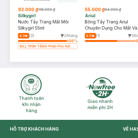
92.000 ₫
55.000 ₫
118.000 ₫
64.000 ₫
Silkygirl
Ariul
derma
Nước Tẩy Trang Mắt Môi
Bông Tẩy Trang Ariul
m
Silkygirl 55ml
Chuyên Dụng Cho Mắt Và
Môi 30 Miếng
/tháng
(3)
2/tháng
(1)
1/t
4.3
5.0
64
%
96
%
BILL 199K TẶNG Phấn Phủ Kiềm
Dầu Không Màu 7g trị giá 198K
(SL có hạn)
Thanh toán khi nhận hàng
Giao nhanh miễ
Thanh toán
Giao nhanh
khi nhận
miễn phí 2H
hàng
HỖ TRỢ KHÁCH HÀNG
VỀ HA