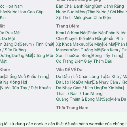
ớc Hoa Nam
Bàn Chải Đánh Răng
Kem Đánh Răng
Thân
Nước Hoa Cao Cấp
Nước Súc Miệng
Tăm Nước / Chỉ Nha 
Kín
Xịt Thơm Miệng
Bàn Chải Điện
Mặt
Trang Điểm
ữa Rửa Mặt
Kem Lót
Kem Nền
Phấn Nền
Phấn Nước
t Da Mặt
Che Khuyết Điểm
Má Hồng
Phấn Phủ
ân Bằng Da
Serum / Tinh Chất
Xịt Khoá Makeup
Kẻ Mày
Kẻ Mắt
Phấn 
n / Sữa Dưỡng
Mascara
Son Dưỡng Môi
Son Kem / Tin
 Dưỡng
Dưỡng Mắt
Dưỡng Môi
Son Thỏi
Son Bóng
Bông Tẩy Trang
Mặt
Cọ Trang Điểm
Giấy Thấm Dầu
 Khỏe
Vấn Đề Về Da
ân
Chống Muỗi
Khẩu Trang
Da Dầu / Lỗ Chân Lông To
Da Khô / M
t Nạ Xông Hơi
Da Lão Hóa
Da Mụn
Da Nhạy Cảm / Kí
g
Nước Rửa Tay / Diệt Khuẩn
Da Nhạy Cảm / Kích Ứng
Da Xỉn Màu
Thâm / Nám / Tàn Nhang
Quầng Thâm & Bọng Mắt
Sẹo
Viêm Da
Thời Trang Nam
ữ
Áo Hai Dây Nữ
Áo Polo Nữ
Áo Polo Nam
Áo Thun Nam
Áo Tank T
Tank Top Nữ
Quần Dài Nữ
Quần Lót Nam
Quần Short Nam
g tôi sử dụng các cookie cần thiết để vận hành website của chúng t
n Short Nữ