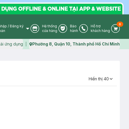
0
nhập
/
Đăng ký
Hệ thống
Bảo
Hỗ trợ
User Icon
Store Icon
Warranty Icon
Phone Icon
Cart I
oản
cửa hàng
hành
khách hàng
ải ứng dụng
Phường 8, Quận 10, Thành phố Hồ Chí Minh
Map icon
Hiển thị
40