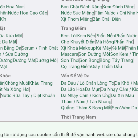
ớc Hoa Nam
Bàn Chải Đánh Răng
Kem Đánh Răng
Thân
Nước Hoa Cao Cấp
Nước Súc Miệng
Tăm Nước / Chỉ Nha 
Kín
Xịt Thơm Miệng
Bàn Chải Điện
Mặt
Trang Điểm
ữa Rửa Mặt
Kem Lót
Kem Nền
Phấn Nền
Phấn Nước
t Da Mặt
Che Khuyết Điểm
Má Hồng
Phấn Phủ
ân Bằng Da
Serum / Tinh Chất
Xịt Khoá Makeup
Kẻ Mày
Kẻ Mắt
Phấn 
n / Sữa Dưỡng
Mascara
Son Dưỡng Môi
Son Kem / Tin
 Dưỡng
Dưỡng Mắt
Dưỡng Môi
Son Thỏi
Son Bóng
Bông Tẩy Trang
Mặt
Cọ Trang Điểm
Giấy Thấm Dầu
 Khỏe
Vấn Đề Về Da
ân
Chống Muỗi
Khẩu Trang
Da Dầu / Lỗ Chân Lông To
Da Khô / M
t Nạ Xông Hơi
Da Lão Hóa
Da Mụn
Da Nhạy Cảm / Kí
g
Nước Rửa Tay / Diệt Khuẩn
Da Nhạy Cảm / Kích Ứng
Da Xỉn Màu
Thâm / Nám / Tàn Nhang
Quầng Thâm & Bọng Mắt
Sẹo
Viêm Da
Thời Trang Nam
ữ
Áo Hai Dây Nữ
Áo Polo Nữ
Áo Polo Nam
Áo Thun Nam
Áo Tank T
Tank Top Nữ
Quần Dài Nữ
Quần Lót Nam
Quần Short Nam
g tôi sử dụng các cookie cần thiết để vận hành website của chúng t
n Short Nữ