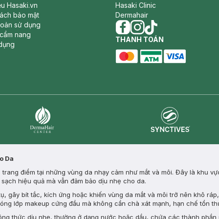
iệu Hasaki.vn
Hasaki Clinic
sách bảo mật
Dermahair
hoản sử dụng
 cẩm nang
facebook
THANH TOÁN
instagram
tiktok
dụng
master card
ATM card
visa card
Synctives
Dermahair
ho Da
ớp trang điểm tại những vùng da nhạy cảm như mắt và môi. Đây là khu v
m sạch hiệu quả mà vẫn đảm bảo dịu nhẹ cho da.
, gây bít tắc, kích ứng hoặc khiến vùng da mắt và môi trở nên khô rá
hóng lớp makeup cứng đầu mà không cần chà xát mạnh, hạn chế tổn th
công thức dịu nhẹ, thường ở dạng nước hoặc dầu, chứa các thành phần 