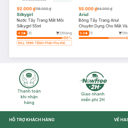
92.000 ₫
55.000 ₫
118.000 ₫
64.000 ₫
Silkygirl
Ariul
derma
Nước Tẩy Trang Mắt Môi
Bông Tẩy Trang Ariul
m
Silkygirl 55ml
Chuyên Dụng Cho Mắt Và
Môi 30 Miếng
/tháng
(3)
2/tháng
(1)
1/t
4.3
5.0
64
%
96
%
BILL 199K TẶNG Phấn Phủ Kiềm
Dầu Không Màu 7g trị giá 198K
(SL có hạn)
Thanh toán khi nhận hàng
Giao nhanh miễ
Thanh toán
Giao nhanh
khi nhận
miễn phí 2H
hàng
HỖ TRỢ KHÁCH HÀNG
VỀ HA