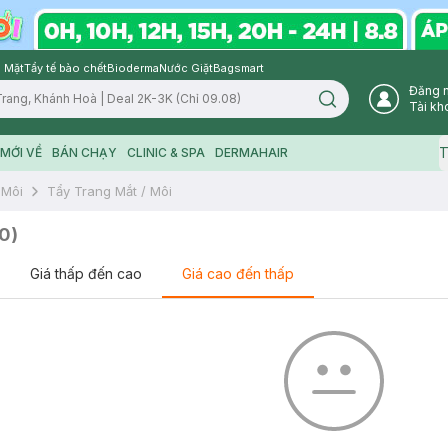
 Mặt
Tẩy tế bào chết
Bioderma
Nước Giặt
Bagsmart
Đăng 
Search icon
Tài kh
T
MỚI VỀ
BÁN CHẠY
CLINIC & SPA
DERMAHAIR
 Môi
Tẩy Trang Mắt / Môi
0
)
Giá thấp đến cao
Giá cao đến thấp