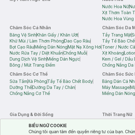
Nước Hoa Nữ
Nư
Xịt Thơm Toàn 
Nước Hoa Vùng 
Chăm Sóc Cá Nhân
Chăm Sóc Da 
Băng Vệ Sinh
Khăn Giấy / Khăn Ướt
Tẩy Trang Mặt
S
Khử Mùi / Làm Thơm Phòng
Dao Cạo Râu
Tẩy Tế Bào Chế
Bọt Cạo Râu
Miếng Dán Nóng
Mặt Nạ Xông Hơi
Toner / Nước C
Nước Rửa Tay / Diệt Khuẩn
Chống Muỗi
Xịt Khoáng
Lotio
Dung Dịch Vệ Sinh
Miếng Dán Ngực
Kem / Gel / Dầu
Bông / Mút Trang Điểm
Chống Nắng Da 
Chăm Sóc Cơ Thể
Chăm Sóc Sức
Sữa Tắm
Xà Phòng
Tẩy Tế Bào Chết Body
Băng Dán Cá Nh
Dưỡng Thể
Dưỡng Da Tay / Chân
Máy Massage
Mặ
Chống Nắng Cơ Thể
Miếng Dán Nón
Gia Dụng & Đời Sống
Thời Trang Nữ
Khăn Tắm
Bông Tắm / Phụ Kiện Tắm
Áo Crop Top N
Notice about cookies usage
Cookie Consent
BIỂU NGỮ COOKIE
Phụ Kiện Điện Thoại
Quạt Cầm Tay / Quạt Mini
Áo Thun Nữ
Áo 
Chúng tôi quan tâm đến quyền riêng tư của bạn. Chún
Khử Mùi / Làm Thơm Phòng
Nước Giặt
Nước Xả
Quần Lót Nữ
Quầ