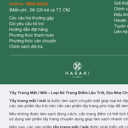
Giới th
Hotline:
1800 6324
Chính 
(Miễn phí , 08-22h kể cả T7, CN)
Điều k
Các câu hỏi thường gặp
Hasaki
Gửi yêu cầu hỗ trợ
Tuyển 
Hướng dẫn đặt hàng
Liên hệ
Phương thức thanh toán
Phương thức vận chuyển
Chính sách đổi trả
Clinic
Tẩy Trang Mắt / Môi – Loại Bỏ Trang Điểm Lâu Trôi, Dịu Nhẹ C
Tẩy trang mắt / môi
là bước làm sạch chuyên biệt giúp loại bỏ l
các sản phẩm lâu trôi nên cần sản phẩm tẩy trang phù hợp để là
Nếu không được làm sạch đúng cách, cặn trang điểm có thể tích tụ
sử dụng sản phẩm tẩy trang chuyên dụng giúp làm sạch nhanh c
Hiện nay, các sản phẩm
tẩy trang mắt / môi
được phát triển với 