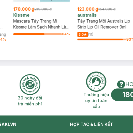
178.000 ₫
123.000 ₫
219.000 ₫
154.000 ₫
Kissme
australis
Mascara Tẩy Trang Mi
Tẩy Trang Môi Australis Lip
Kissme Làm Sạch Nhanh Làn
Strip Lip Oil Remover 9ml
Mi 6.6ml
64
%
háng
(11)
5.0
64
%
93
HO
18
n phí 2H
30 ngày đổi trả miễn phí
Thương hiệu uy 
Thương hiệu
30 ngày đổi
uy tín toàn
trả miễn phí
cầu
SAKI.VN
HỢP TÁC & LIÊN KẾT