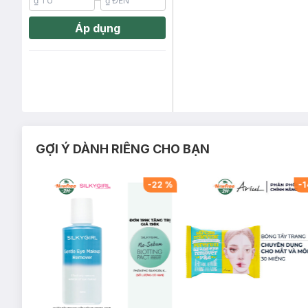
Áp dụng
GỢI Ý DÀNH RIÊNG CHO BẠN
-
10
%
-
22
%
-
1