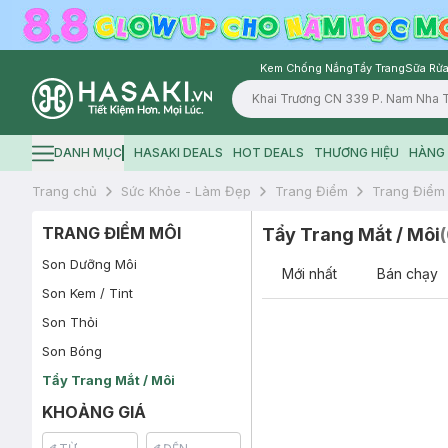
Kem Chống Nắng
Tẩy Trang
Sữa Rửa
Logo
DANH MỤC
HASAKI DEALS
HOT DEALS
THƯƠNG HIỆU
HÀNG 
Hamburger icon
Trang chủ
Sức Khỏe - Làm Đẹp
Trang Điểm
Trang Điểm
TRANG ĐIỂM MÔI
Tẩy Trang Mắt / Môi
(
Son Dưỡng Môi
Mới nhất
Bán chạy
Son Kem / Tint
Son Thỏi
Son Bóng
Tẩy Trang Mắt / Môi
KHOẢNG GIÁ