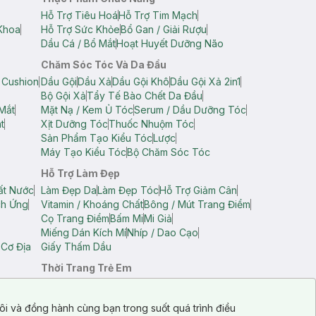
Hỗ Trợ Tiêu Hoá
Hỗ Trợ Tim Mạch
Khoa
Hỗ Trợ Sức Khỏe
Bổ Gan / Giải Rượu
Dầu Cá / Bổ Mắt
Hoạt Huyết Dưỡng Não
Chăm Sóc Tóc Và Da Đầu
 Cushion
Dầu Gội
Dầu Xả
Dầu Gội Khô
Dầu Gội Xả 2in1
Bộ Gội Xả
Tẩy Tế Bào Chết Da Đầu
Mắt
Mặt Nạ / Kem Ủ Tóc
Serum / Dầu Dưỡng Tóc
t
Xịt Dưỡng Tóc
Thuốc Nhuộm Tóc
Sản Phẩm Tạo Kiểu Tóc
Lược
Máy Tạo Kiểu Tóc
Bộ Chăm Sóc Tóc
Hỗ Trợ Làm Đẹp
ất Nước
Làm Đẹp Da
Làm Đẹp Tóc
Hỗ Trợ Giảm Cân
ch Ứng
Vitamin / Khoáng Chất
Bông / Mút Trang Điểm
Cọ Trang Điểm
Bấm Mi
Mi Giả
Miếng Dán Kích Mí
Nhíp / Dao Cạo
 Cơ Địa
Giấy Thấm Dầu
Thời Trang Trẻ Em
op Nam
Áo Dây Trẻ Em
Áo Thun Trẻ Em
Áo Sát Nách Trẻ Em
Quần Short Trẻ Em
ôi và đồng hành cùng bạn trong suốt quá trình điều