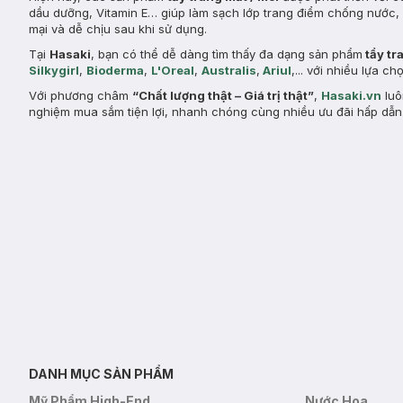
dầu dưỡng, Vitamin E… giúp làm sạch lớp trang điểm chống nước,
mại và dễ chịu sau khi sử dụng.
Tại
Hasaki
, bạn có thể dễ dàng tìm thấy đa dạng sản phẩm
tẩy tr
Silkygirl
,
Bioderma
,
L'Oreal
,
Australis
,
Ariul
,... với nhiều lựa 
Với phương châm
“Chất lượng thật – Giá trị thật”
,
Hasaki.vn
luô
nghiệm mua sắm tiện lợi, nhanh chóng cùng nhiều ưu đãi hấp dẫn
DANH MỤC SẢN PHẨM
Mỹ Phẩm High-End
Nước Hoa