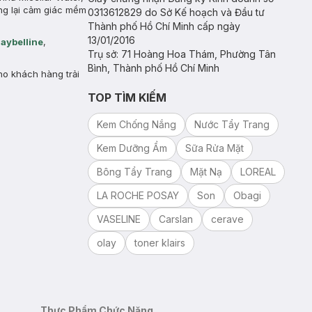
ang lại cảm giác mềm
0313612829 do Sở Kế hoạch và Đầu tư
Thành phố Hồ Chí Minh cấp ngày
13/01/2016
aybelline
,
Trụ sở: 71 Hoàng Hoa Thám, Phường Tân
Bình, Thành phố Hồ Chí Minh
o khách hàng trải
TOP TÌM KIẾM
Kem Chống Nắng
Nước Tẩy Trang
Kem Dưỡng Ẩm
Sữa Rửa Mặt
Bông Tẩy Trang
Mặt Nạ
LOREAL
LA ROCHE POSAY
Son
Obagi
VASELINE
Carslan
cerave
olay
toner klairs
Thực Phẩm Chức Năng