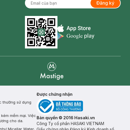
Đăng ký
Appstore icon
Goolge Play icon
Mastige
Được chứng nhận
ực thường sử dụng
p, kém mềm mại. Việc
Bản quyền © 2016 Hasaki.vn
ương cho da.
Công Ty cổ phần HASAKI VIETNAM
như Micellar Water,
Giấy chứng nhận Đăng ký Kinh doanh số