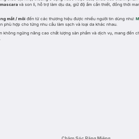
mascara
và son lì, hỗ trợ làm dịu da, giữ độ ẩm cần thiết, đồng thời m
ang mắt / môi
đến từ các thương hiệu được nhiều người tin dùng như:
M
chọn phù hợp cho từng nhu cầu làm sạch và loại da khác nhau.
n không ngừng nâng cao chất lượng sản phẩm và dịch vụ, mang đến ch
.
Chăm Sóc Răng Miệng