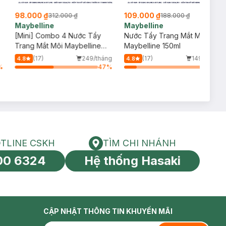
98.000 ₫
109.000 ₫
312.000 ₫
188.000 ₫
Maybelline
Maybelline
[Mini] Combo 4 Nước Tẩy
Nước Tẩy Trang Mắt Môi
Trang Mắt Môi Maybelline
Maybelline 150ml
40ml
(17)
249/tháng
(17)
149/tháng
4.8
4.8
%
47
%
15
%
TLINE CSKH
TÌM CHI NHÁNH
HOTLINE CSKH
Tìm chi nhánh
00 6324
Hệ thống Hasaki
tín toàn cầu
CẬP NHẬT THÔNG TIN KHUYẾN MÃI