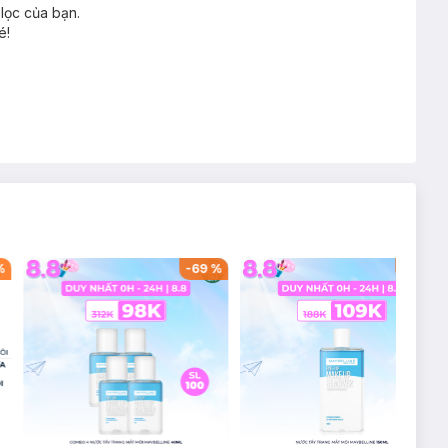
lọc của bạn.
é!
%
-
69
%
-
42
%