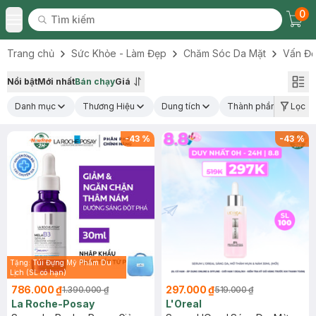
0
Tìm kiếm
Chec
Tìm kiếm
Toggle Menu
Trang chủ
Sức Khỏe - Làm Đẹp
Chăm Sóc Da Mặt
Vấn Đề
Nổi bật
Mới nhất
Bán chạy
Giá
Danh mục
Thương Hiệu
Dung tích
Thành phần nổi bật
Lọc
-
43
%
-
43
%
Tặng: Túi Đựng Mỹ Phẩm Du
Lịch (SL có hạn)
786.000 ₫
297.000 ₫
1.390.000 ₫
519.000 ₫
La Roche-Posay
L'Oreal