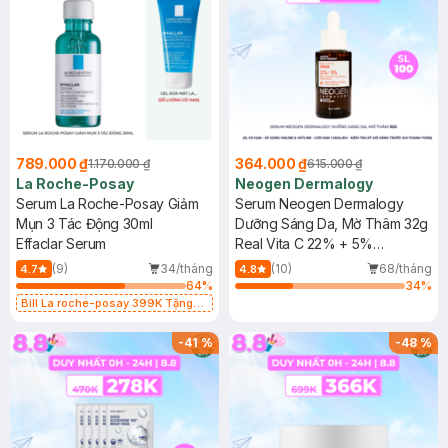
789.000 ₫
364.000 ₫
1.170.000 ₫
615.000 ₫
La Roche-Posay
Neogen Dermalogy
Serum La Roche-Posay Giảm
Serum Neogen Dermalogy
Mụn 3 Tác Động 30ml
Dưỡng Sáng Da, Mờ Thâm 32g
Effaclar Serum
Real Vita C 22% + 5%
Niacinamide Serum
(9)
34/tháng
(10)
68/tháng
4.7
4.8
64
%
34
%
Bill La roche-posay 399K Tặng
Gel rửa mặt da dầu nhạy cảm 50ml
(SL có hạn)
-
41
%
-
48
%