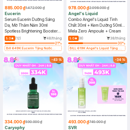
885.000 ₫
978.000 ₫
1.472.000 ₫
2.098.000 ₫
Eucerin
Angel's Liquid
Serum Eucerin Dưỡng Sáng
Combo Angel's Liquid Tinh
Da, Mờ Thâm Nám 30ml
Chất 30ml + Kem Dưỡng 50ml
Spotless Brightening Booster
Giảm Thâm Nám Chuyên Biệt
Mela Zero Ampoule + Cream
Serum
(12)
48/tháng
(8)
38/tháng
5.0
5.0
21
%
30
%
Bill 649K Eucerin Tặng Nước
BILL 619K Angel's Liquid Tặng 01
Dưỡng Sáng Da 30ml trị giá 350K
Combo 5 Mặt Nạ Sur.Medic+ Làm
(SL có hạn)
Sáng Da 30g (SL có hạn)
-
43
%
-
34
%
334.000 ₫
493.000 ₫
590.000 ₫
749.000 ₫
Caryophy
SVR