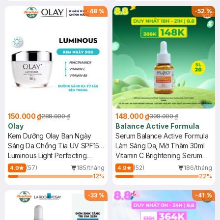
25ml (SL Có Hạn)
-
48
%
-
52
%
150.000 ₫
148.000 ₫
288.000 ₫
308.000 ₫
Olay
Balance Active Formula
Kem Dưỡng Olay Ban Ngày
Serum Balance Active Formula
Sáng Da Chống Tia UV SPF15
Làm Sáng Da, Mờ Thâm 30ml
50g
Luminous Light Perfecting
Vitamin C Brightening Serum
Cream
Glow & Radiance
(57)
185/tháng
(52)
186/tháng
4.9
4.9
12
%
22
%
-
33
%
-
41
%