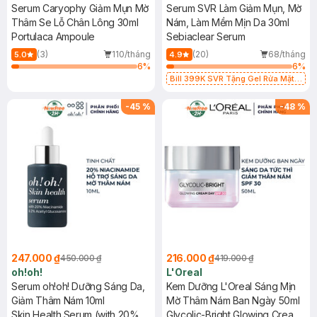
Serum Caryophy Giảm Mụn Mờ
Serum SVR Làm Giảm Mụn, Mờ
Thâm Se Lỗ Chân Lông 30ml
Nám, Làm Mềm Mịn Da 30ml
Portulaca Ampoule
Sebiaclear Serum
(3)
110/tháng
(20)
68/tháng
5.0
4.9
6
%
6
%
Bill 399K SVR Tặng Gel Rửa Mặt
SVR Cho Da Dầu 55ml trị giá 165K
(SL có hạn)
-
45
%
-
48
%
247.000 ₫
216.000 ₫
450.000 ₫
419.000 ₫
oh!oh!
L'Oreal
Serum oh!oh! Dưỡng Sáng Da,
Kem Dưỡng L'Oreal Sáng Mịn
Giảm Thâm Nám 10ml
Mờ Thâm Nám Ban Ngày 50ml
Skin Health Serum (with 20%
Glycolic-Bright Glowing Cream