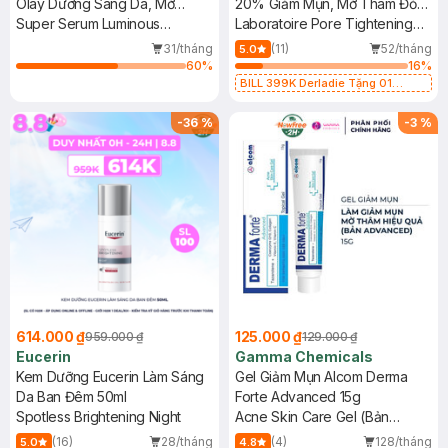
Olay Dưỡng Sáng Da, Mờ
20% Giảm Mụn, Mờ Thâm Đỏ
Thâm Mụn 30ml+50g
Super Serum Luminous
30ml
Laboratoire Pore Tightening
Niacinamide+AHA + Moisturizer
Ampoule Niacinamide 20% +
31/tháng
(11)
52/tháng
5.0
Zinc Pca 1%
60
%
16
%
BILL 399K Derladie Tặng 01
Combo 2 Mặt Nạ Derladie Phục
Hồi Da Khô 30ml (SL có hạn)
-
36
%
-
3
%
614.000 ₫
125.000 ₫
959.000 ₫
129.000 ₫
Eucerin
Gamma Chemicals
Kem Dưỡng Eucerin Làm Sáng
Gel Giảm Mụn Alcom Derma
Da Ban Đêm 50ml
Forte Advanced 15g
Spotless Brightening Night
Acne Skin Care Gel (Bản
Advanced)
(16)
28/tháng
(4)
128/tháng
5.0
4.8