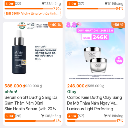
Night
Cream
(22)
122/tháng
(57)
611/tháng
5.0
4.9
79
%
64
%
Bill 599K Vichy tặng Ly thủy tinh
trị giá 200K (SL có hạn)
-
40
%
-
56
%
588.000 ₫
246.000 ₫
980.000 ₫
555.000 ₫
oh!oh!
Olay
Serum oh!oh! Dưỡng Sáng Da,
Combo Kem Dưỡng Olay Sáng
Giảm Thâm Nám 30ml
Da Mờ Thâm Nám Ngày Và
Skin Health Serum (with 20%
Đêm 50gx2
Luminous Light Perfecting
Niacinamide & 2% Acetyl
Cream + Night Cream
(28)
138/tháng
(57)
281/tháng
5.0
4.9
Glucosamine)
64
%
17
%