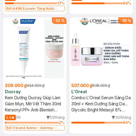
17
%
64
%
Bill 649K Eucerin Tặng Nước
Dưỡng Sáng Da 30ml trị giá 350K
(SL có hạn)
-
32
%
-
39
%
309.000 ₫
507.000 ₫
454.000 ₫
838.000 ₫
Ducray
L'Oreal
Kem Dưỡng Ducray Giúp Làm
Combo L'Oreal Serum Sáng Da
Giảm Mụn, Mờ Vết Thâm 30ml
30ml + Kem Dưỡng Sáng Da
Keracnyl PP+ Anti-Blemish
Ban Đêm 50ml
Glycolic Bright Melasyl 8%
Cream
[Melasyl+Glycolic+Niacinamide]
(9)
51/tháng
30/tháng
5.0
+ Glycolic-Bright Glowing
2
%
64
%
Cream Night
Bill 3 brand Avene - Aderma -
Ducray 399k tặng túi đựng mỹ