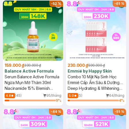
phẩm trị giá 100k (SL có hạn)
-
52
%
-
61
%
159.000 ₫
230.000 ₫
330.000 ₫
590.000 ₫
Balance Active Formula
Emmié by Happy Skin
Serum Balance Active Formula
Combo 10 Mặt Nạ Sinh Học
Ngừa Mụn Mờ Thâm 30ml
Emmié Cấp Ẩm Sâu & Dưỡng
Niacinamide 15% Blemish
Sáng Da 25g
Deep Hydrating & Whitening
Recovery Serum
Bio-Cellulose Mask - Tranx +
(45)
95/tháng
(5)
64/tháng
4.8
5.0
8HAs + B3
9
%
4
%
-
44
%
-
51
%