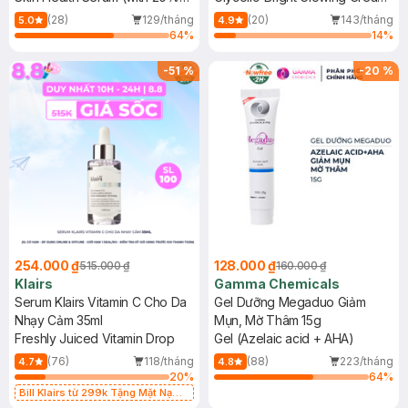
Niacinamide & 2% Acetyl
Day SPF 30
(28)
129/tháng
(20)
143/tháng
5.0
4.9
Glucosamine)
64
%
14
%
-
51
%
-
20
%
254.000 ₫
128.000 ₫
515.000 ₫
160.000 ₫
Klairs
Gamma Chemicals
Serum Klairs Vitamin C Cho Da
Gel Dưỡng Megaduo Giảm
Nhạy Cảm 35ml
Mụn, Mờ Thâm 15g
Freshly Juiced Vitamin Drop
Gel (Azelaic acid + AHA)
(76)
118/tháng
(88)
223/tháng
4.7
4.8
20
%
64
%
Bill Klairs từ 299k Tặng Mặt Nạ
Làm Dịu Da & Kiểm Soát Dầu Nhờn