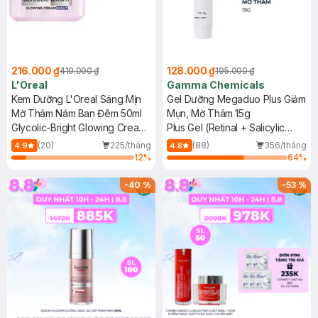
216.000 ₫
128.000 ₫
419.000 ₫
195.000 ₫
L'Oreal
Gamma Chemicals
Kem Dưỡng L'Oreal Sáng Mịn
Gel Dưỡng Megaduo Plus Giảm
Mờ Thâm Nám Ban Đêm 50ml
Mụn, Mờ Thâm 15g
Glycolic-Bright Glowing Cream
Plus Gel (Retinal + Salicylic
Night
Acid + AHA)
(20)
225/tháng
(88)
356/tháng
4.9
4.8
12
%
64
%
-
40
%
-
53
%