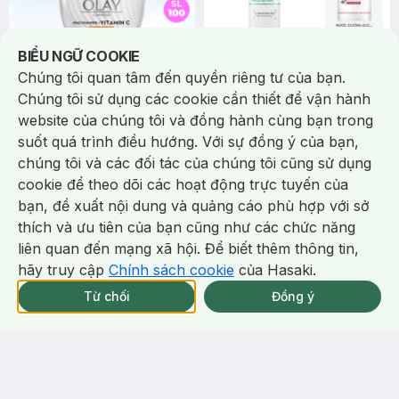
Notice about cookies usage
BIỂU NGỮ COOKIE
Chúng tôi quan tâm đến quyền riêng tư của bạn.
309.000 ₫
492.000 ₫
549.000 ₫
657.000 ₫
Chúng tôi sử dụng các cookie cần thiết để vận hành
Olay
Eucerin
website của chúng tôi và đồng hành cùng bạn trong
Kem Dưỡng Olay Mờ Vết Thâm,
Serum Eucerin Giảm Thâm Mụn
suốt quá trình điều hướng. Với sự đồng ý của bạn,
Đốm Nâu, Dưỡng Sáng Da 50g
Và Dưỡng Sáng Da 40ml
Luminous Niacinamide +
DermoPure Clinical Triple
chúng tôi và các đối tác của chúng tôi cũng sử dụng
Vitamin C Moisturizer
Action
45/tháng
(10)
28/tháng
cookie để theo dõi các hoạt động trực tuyến của
5.0
5
%
64
%
bạn, đề xuất nội dung và quảng cáo phù hợp với sở
Bill 649K Eucerin Tặng Nước
Chat i
thích và ưu tiên của bạn cũng như các chức năng
Dưỡng Sáng Da 30ml trị giá 350K
(SL có hạn)
liên quan đến mạng xã hội. Để biết thêm thông tin,
-
26
%
-
37
%
hãy truy cập
Chính sách cookie
của Hasaki.
Giao Nhanh Miễn Phí 2H.
tại 337 Chi Nhánh (Trễ tặng 100K)
Từ chối
Đồng ý