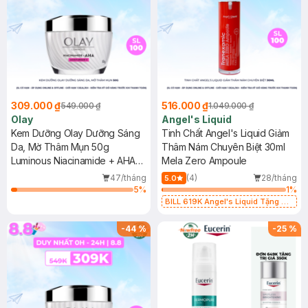
309.000 ₫
516.000 ₫
549.000 ₫
1.049.000 ₫
Olay
Angel's Liquid
Kem Dưỡng Olay Dưỡng Sáng
Tinh Chất Angel's Liquid Giảm
Da, Mờ Thâm Mụn 50g
Thâm Nám Chuyên Biệt 30ml
Luminous Niacinamide + AHA
Mela Zero Ampoule
Moisturizer
47/tháng
(4)
28/tháng
5.0
5
%
1
%
BILL 619K Angel's Liquid Tặng 01
Combo 5 Mặt Nạ Sur.Medic+ Làm
Sáng Da 30g (SL có hạn)
-
44
%
-
25
%