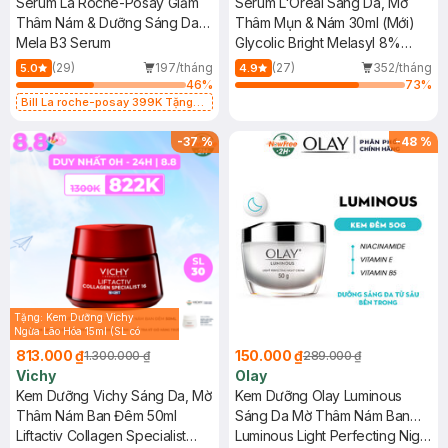
Serum La Roche-Posay Giảm
Serum L'Oreal Sáng Da, Mờ
Thâm Nám & Dưỡng Sáng Da
Thâm Mụn & Nám 30ml (Mới)
30ml
Mela B3 Serum
Glycolic Bright Melasyl 8%
[Melasyl+Glycolic+Niacinamide]
(29)
197/tháng
(27)
352/tháng
5.0
4.9
46
%
73
%
Bill La roche-posay 399K Tặng
Gel rửa mặt da dầu nhạy cảm 50ml
(SL có hạn)
-
37
%
-
48
%
Tặng: Kem Dưỡng Vichy
Ngừa Lão Hóa 15ml (SL có
hạn)
813.000 ₫
150.000 ₫
1.300.000 ₫
289.000 ₫
Vichy
Olay
Kem Dưỡng Vichy Sáng Da, Mờ
Kem Dưỡng Olay Luminous
Thâm Nám Ban Đêm 50ml
Sáng Da Mờ Thâm Nám Ban
Liftactiv Collagen Specialist
Đêm 50g
Luminous Light Perfecting Night