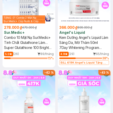
TẶNG: 01 Combo 2 Mặt Nạ
Sur.Medic+ Cấp Nước & Cấp
Ẩm 30g (SL có hạn)
278.000 ₫
366.000 ₫
470.000 ₫
699.000 ₫
Sur.Medic+
Angel's Liquid
Combo 10 Mặt Nạ Sur.Medic+
Kem Dưỡng Angel's Liquid Làm
Tinh Chất Glutathione Làm
Sáng Da, Mờ Thâm 50ml
Sáng Da 30g
Super Glutathione 100 Bright
7Day Whitening Program
Mask
Glutathione 700 V-Cream
(26)
89/tháng
(29)
65/tháng
5.0
4.9
15
%
38
%
BILL 619K Angel's Liquid Tặng 01
Combo 5 Mặt Nạ Sur.Medic+ Làm
Sáng Da 30g (SL có hạn)
-
42
%
-
43
%