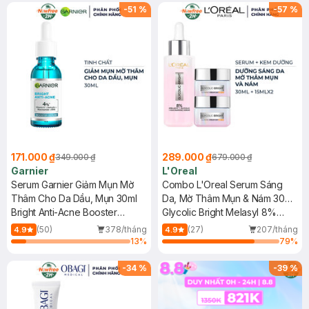
-
51
%
-
57
%
171.000 ₫
289.000 ₫
349.000 ₫
679.000 ₫
Garnier
L'Oreal
Serum Garnier Giảm Mụn Mờ
Combo L'Oreal Serum Sáng
Thâm Cho Da Dầu, Mụn 30ml
Da, Mờ Thâm Mụn & Nám 30ml
Bright Anti-Acne Booster
+ 2 Kem Dưỡng Mờ Thâm Nám
Glycolic Bright Melasyl 8%
Serum
Ban Ngày 15ml
[Melasyl+Glycolic+Niacinamide]
(50)
378/tháng
(27)
207/tháng
4.9
4.9
+ Glycolic-Bright Glowing
13
%
79
%
Cream Day - SPF 17
-
34
%
-
39
%