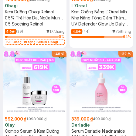
Obagi
L'Oreal
Kem Dưỡng Obagi Retinol
Kem Chống Nắng L'Oreal Mịn
0.5% Trẻ Hóa Da, Ngừa Mụn
Nhẹ Nâng Tông Giảm Thâm
28g
0.5 Soothing Retinol
50ml
UV Defender Glow Up Daily
Sunscreen SPF50+ PA++++
(29)
17/tháng
(44)
75/tháng
4.9
4.8
5
%
64
%
Bill Obagi 1tr tặng Serum Obagi
Cấp Nước 5ml(SL có hạn)
-
46
%
-
32
%
592.000 ₫
339.000 ₫
1.098.000 ₫
499.000 ₫
Olay
Derladie
Combo Serum & Kem Dưỡng
Serum Derladie Niacinamide