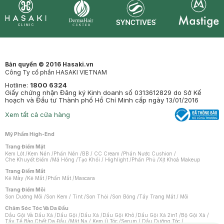
Synctives
Clinic
Dermahair
Mastige
Bản quyền © 2016 Hasaki.vn
Công Ty cổ phần HASAKI VIETNAM
Hotline:
1800 6324
Giấy chứng nhận Đăng ký Kinh doanh số 0313612829 do Sở Kế
hoạch và Đầu tư Thành phố Hồ Chí Minh cấp ngày 13/01/2016
Xem tất cả cửa hàng
Mỹ Phẩm High-End
Trang Điểm Mặt
Kem Lót
/
Kem Nền
/
Phấn Nền
/
BB / CC Cream
/
Phấn Nước Cushion
/
Che Khuyết Điểm
/
Má Hồng
/
Tạo Khối / Highlight
/
Phấn Phủ
/
Xịt Khoá Makeup
Trang Điểm Mắt
Kẻ Mày
/
Kẻ Mắt
/
Phấn Mắt
/
Mascara
Trang Điểm Môi
Son Dưỡng Môi
/
Son Kem / Tint
/
Son Thỏi
/
Son Bóng
/
Tẩy Trang Mắt / Môi
Chăm Sóc Tóc Và Da Đầu
Dầu Gội Và Dầu Xả
/
Dầu Gội
/
Dầu Xả
/
Dầu Gội Khô
/
Dầu Gội Xả 2in1
/
Bộ Gội Xả
/
Tẩy Tế Bào Chết Da Đầu
/
Mặt Nạ / Kem Ủ Tóc
/
Serum / Dầu Dưỡng Tóc
/