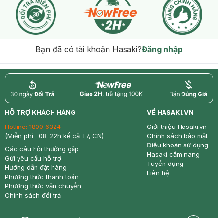
Bạn đã có tài khoản Hasaki?
Đăng nhập
return
nowfree
price
HỖ TRỢ KHÁCH HÀNG
VỀ HASAKI.VN
Hotline:
1800 6324
Giới thiệu Hasaki.vn
(Miễn phí , 08-22h kể cả T7, CN)
Chính sách bảo mật
Điều khoản sử dụng
Các câu hỏi thường gặp
Hasaki cẩm nang
Gửi yêu cầu hỗ trợ
Tuyển dụng
Hướng dẫn đặt hàng
Liên hệ
Phương thức thanh toán
Phương thức vận chuyển
Chính sách đổi trả