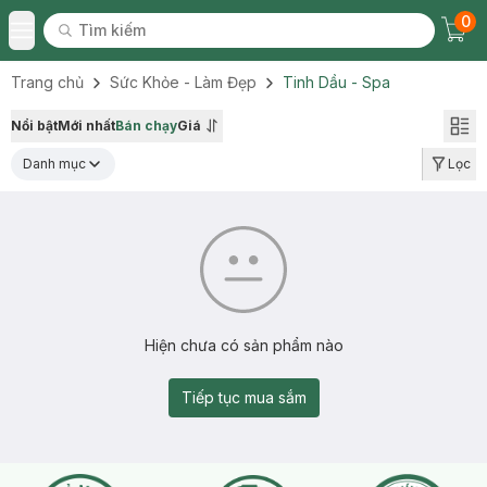
0
Tìm kiếm
Chec
Tìm kiếm
Toggle Menu
Trang chủ
Sức Khỏe - Làm Đẹp
Tinh Dầu - Spa
Nổi bật
Mới nhất
Bán chạy
Giá
Danh mục
Lọc
Hiện chưa có sản phẩm nào
Tiếp tục mua sắm