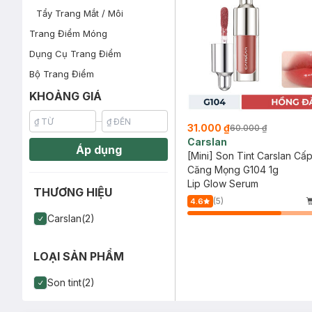
Tẩy Trang Mắt / Môi
Trang Điểm Móng
Dụng Cụ Trang Điểm
Bộ Trang Điểm
KHOẢNG GIÁ
31.000 ₫
60.000 ₫
Carslan
Áp dụng
[Mini] Son Tint Carslan Cấ
Căng Mọng G104 1g
Lip Glow Serum
THƯƠNG HIỆU
(5)
4.6
Carslan(2)
LOẠI SẢN PHẨM
Son tint(2)