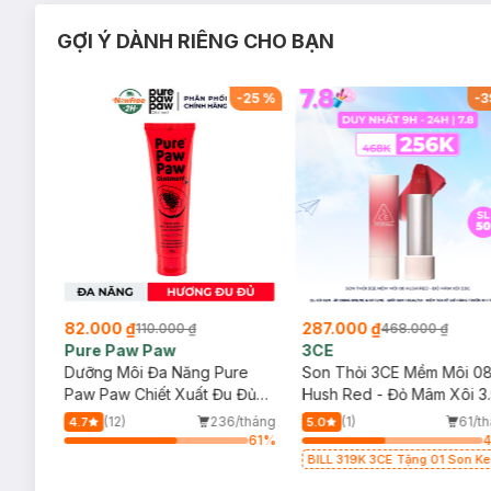
GỢI Ý DÀNH RIÊNG CHO BẠN
-
65
%
-
25
%
-
3
82.000 ₫
287.000 ₫
110.000 ₫
468.000 ₫
Pure Paw Paw
3CE
ẩy
Dưỡng Môi Đa Năng Pure
Son Thỏi 3CE Mềm Môi 0
ne
Paw Paw Chiết Xuất Đu Đủ
Hush Red - Đỏ Mâm Xôi 3
25g
/tháng
(12)
236/tháng
(1)
61/t
4.7
5.0
64
%
61
%
BILL 319K 3CE Tặng 01 Son K
Lì 3CE Nhung Mịn Màu 03