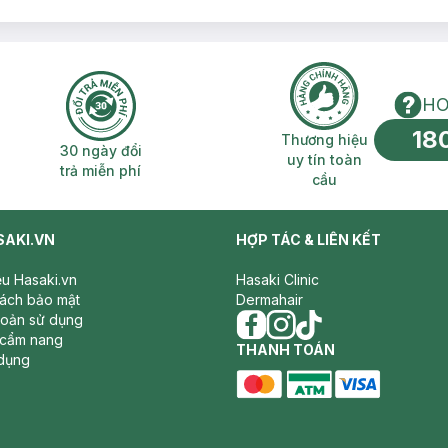
Daffodil 1.5g (SL có hạn)
HO
18
n phí 2H
30 ngày đổi trả miễn phí
Thương hiệu uy 
Thương hiệu
30 ngày đổi
uy tín toàn
trả miễn phí
cầu
SAKI.VN
HỢP TÁC & LIÊN KẾT
iệu Hasaki.vn
Hasaki Clinic
sách bảo mật
Dermahair
hoản sử dụng
 cẩm nang
facebook
THANH TOÁN
instagram
tiktok
dụng
master card
ATM card
visa card