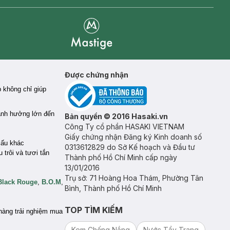
Mastige
Được chứng nhận
 không chỉ giúp
 ảnh hưởng lớn đến
Bản quyền © 2016 Hasaki.vn
Công Ty cổ phần HASAKI VIETNAM
Giấy chứng nhận Đăng ký Kinh doanh số
cấu khác
0313612829 do Sở Kế hoạch và Đầu tư
trôi và tươi tắn
Thành phố Hồ Chí Minh cấp ngày
13/01/2016
Trụ sở: 71 Hoàng Hoa Thám, Phường Tân
Black Rouge
,
B.O.M
,
Bình, Thành phố Hồ Chí Minh
TOP TÌM KIẾM
hàng trải nghiệm mua
Kem Chống Nắng
Nước Tẩy Trang