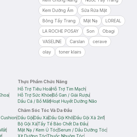
Kem Dưỡng Ẩm
Sữa Rửa Mặt
Bông Tẩy Trang
Mặt Nạ
LOREAL
LA ROCHE POSAY
Son
Obagi
VASELINE
Carslan
cerave
olay
toner klairs
Thực Phẩm Chức Năng
Hỗ Trợ Tiêu Hoá
Hỗ Trợ Tim Mạch
Khoa
Hỗ Trợ Sức Khỏe
Bổ Gan / Giải Rượu
Dầu Cá / Bổ Mắt
Hoạt Huyết Dưỡng Não
Chăm Sóc Tóc Và Da Đầu
 Cushion
Dầu Gội
Dầu Xả
Dầu Gội Khô
Dầu Gội Xả 2in1
Bộ Gội Xả
Tẩy Tế Bào Chết Da Đầu
Mắt
Mặt Nạ / Kem Ủ Tóc
Serum / Dầu Dưỡng Tóc
t
Xịt Dưỡng Tóc
Thuốc Nhuộm Tóc