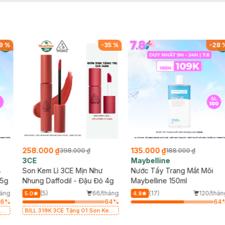
9
%
-
35
%
-
28
258.000 ₫
135.000 ₫
398.000 ₫
188.000 ₫
3CE
Maybelline
8
Son Kem Lì 3CE Mịn Như
Nước Tẩy Trang Mắt Môi
.5g
Nhung Daffodil - Đậu Đỏ 4g
Maybelline 150ml
háng
(5)
66/tháng
(17)
120/thán
5.0
4.8
46
%
64
%
64
em
BILL 319K 3CE Tặng 01 Son Kem
Lì 3CE Nhung Mịn Màu 03