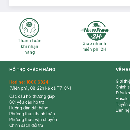
Daffodil 1.5g (SL có hạn)
Thanh toán khi nhận hàng
Giao nhanh miễ
Thanh toán
Giao nhanh
khi nhận
miễn phí 2H
hàng
HỖ TRỢ KHÁCH HÀNG
VỀ HA
Giới th
Hotline:
1800 6324
Chính 
(Miễn phí , 08-22h kể cả T7, CN)
Điều k
Các câu hỏi thường gặp
Hasaki
Gửi yêu cầu hỗ trợ
Tuyển 
Hướng dẫn đặt hàng
Liên hệ
Phương thức thanh toán
Phương thức vận chuyển
Chính sách đổi trả