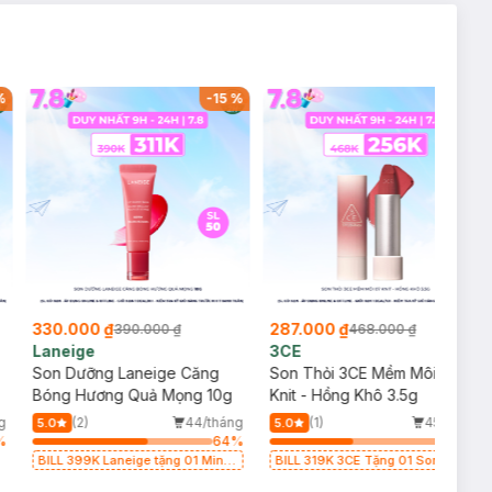
%
-
15
%
-
39
%
330.000 ₫
287.000 ₫
390.000 ₫
468.000 ₫
Laneige
3CE
Son Dưỡng Laneige Căng
Son Thỏi 3CE Mềm Môi 07
Bóng Hương Quả Mọng 10g
Knit - Hồng Khô 3.5g
g
(2)
44/tháng
(1)
45/tháng
5.0
5.0
%
64
%
46
%
BILL 399K Laneige tặng 01 Mini
BILL 319K 3CE Tặng 01 Son Kem
Mặt Nạ Ngủ Laneige Cung Cấp
Lì 3CE Nhung Mịn Màu 03