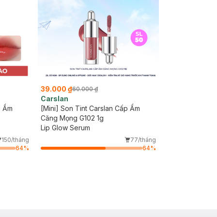
39.000 ₫
60.000 ₫
Carslan
p Ẩm
[Mini] Son Tint Carslan Cấp Ẩm
Căng Mọng G102 1g
Lip Glow Serum
150/tháng
77/tháng
64
%
64
%