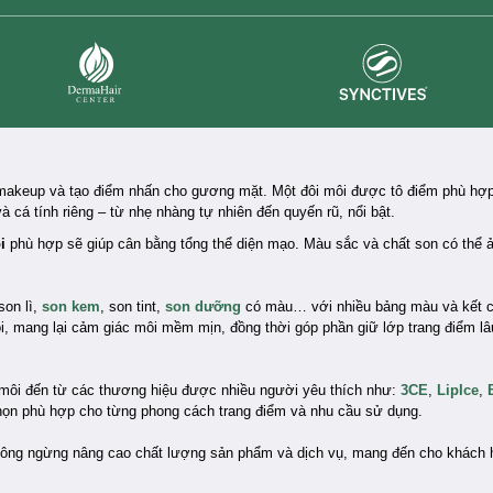
Synctives
Dermahair
p makeup và tạo điểm nhấn cho gương mặt. Một đôi môi được tô điểm phù hợp
 cá tính riêng – từ nhẹ nhàng tự nhiên đến quyến rũ, nổi bật.
ôi
phù hợp sẽ giúp cân bằng tổng thể diện mạo. Màu sắc và chất son có thể
son lì,
son kem
, son tint,
son dưỡng
có màu… với nhiều bảng màu và kết 
, mang lại cảm giác môi mềm mịn, đồng thời góp phần giữ lớp trang điểm lâu 
 môi đến từ các thương hiệu được nhiều người yêu thích như:
3CE
,
LipIce
,
 chọn phù hợp cho từng phong cách trang điểm và nhu cầu sử dụng.
hông ngừng nâng cao chất lượng sản phẩm và dịch vụ, mang đến cho khách 