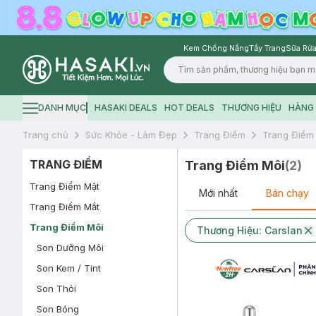
Kem Chống Nắng
Tẩy Trang
Sữa Rửa
Logo
DANH MỤC
HASAKI DEALS
HOT DEALS
THƯƠNG HIỆU
HÀNG 
Hamburger icon
Trang chủ
Sức Khỏe - Làm Đẹp
Trang Điểm
Trang Điểm
TRANG ĐIỂM
Trang Điểm Môi
(
2
)
Trang Điểm Mặt
Mới nhất
Bán chạy
Trang Điểm Mắt
Trang Điểm Môi
Thương Hiệu: Carslan
Son Dưỡng Môi
Son Kem / Tint
Son Thỏi
Son Bóng