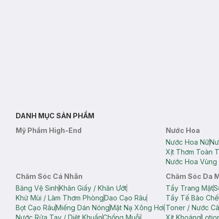
DANH MỤC SẢN PHẨM
Mỹ Phẩm High-End
Nước Hoa
Nước Hoa Nữ
Nư
Xịt Thơm Toàn 
Nước Hoa Vùng 
Chăm Sóc Cá Nhân
Chăm Sóc Da 
Băng Vệ Sinh
Khăn Giấy / Khăn Ướt
Tẩy Trang Mặt
S
Khử Mùi / Làm Thơm Phòng
Dao Cạo Râu
Tẩy Tế Bào Chế
Bọt Cạo Râu
Miếng Dán Nóng
Mặt Nạ Xông Hơi
Toner / Nước C
Nước Rửa Tay / Diệt Khuẩn
Chống Muỗi
Xịt Khoáng
Lotio