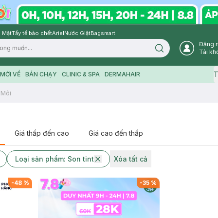
 Mặt
Tẩy tế bào chết
Ariel
Nước Giặt
Bagsmart
Đăng 
Search icon
Tài kh
T
MỚI VỀ
BÁN CHẠY
CLINIC & SPA
DERMAHAIR
 Môi
Giá thấp đến cao
Giá cao đến thấp
Loại sản phẩm: Son tint
Xóa tất cả
-
48
%
-
35
%