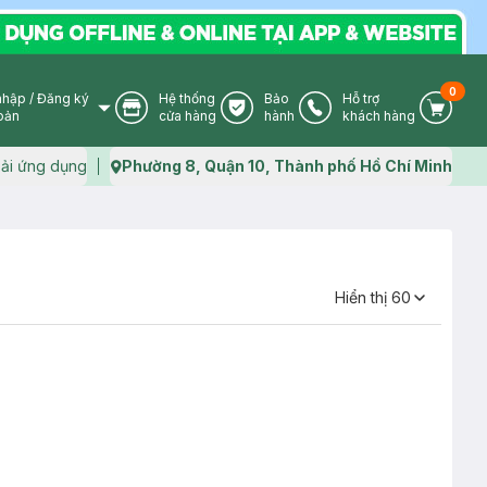
0
nhập
/
Đăng ký
Hệ thống
Bảo
Hỗ trợ
User Icon
Store Icon
Warranty Icon
Phone Icon
Cart I
oản
cửa hàng
hành
khách hàng
ải ứng dụng
Phường 8, Quận 10, Thành phố Hồ Chí Minh
Map icon
Hiển thị 60