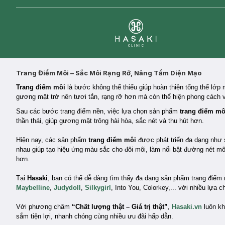
Clinic
Trang Điểm Môi – Sắc Môi Rạng Rỡ, Nâng Tầm Diện Mạo
Trang điểm môi
là bước không thể thiếu giúp hoàn thiện tổng thể lớ
gương mặt trở nên tươi tắn, rạng rỡ hơn mà còn thể hiện phong cách và
Sau các bước trang điểm nền, việc lựa chọn sản phẩm
trang điểm m
thần thái, giúp gương mặt trông hài hòa, sắc nét và thu hút hơn.
Hiện nay, các sản phẩm
trang điểm môi
được phát triển đa dạng như 
nhau giúp tạo hiệu ứng màu sắc cho đôi môi, làm nổi bật đường nét môi
hơn.
Tại
Hasaki
, bạn có thể dễ dàng tìm thấy đa dạng sản phẩm trang điểm
Maybelline
,
Judydoll
,
Silkygirl
,
Into You, Colorkey,... với nhiều lựa
Với phương châm
“Chất lượng thật – Giá trị thật”
,
Hasaki.vn
luôn k
sắm tiện lợi, nhanh chóng cùng nhiều ưu đãi hấp dẫn.