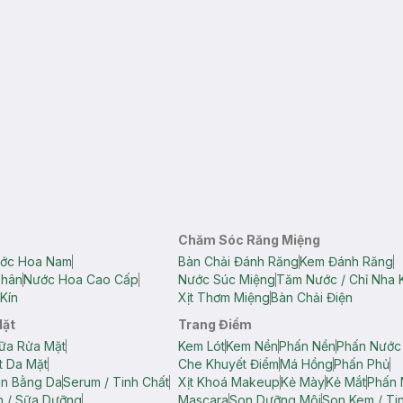
Chăm Sóc Răng Miệng
ớc Hoa Nam
Bàn Chải Đánh Răng
Kem Đánh Răng
Thân
Nước Hoa Cao Cấp
Nước Súc Miệng
Tăm Nước / Chỉ Nha 
Kín
Xịt Thơm Miệng
Bàn Chải Điện
Mặt
Trang Điểm
ữa Rửa Mặt
Kem Lót
Kem Nền
Phấn Nền
Phấn Nước
t Da Mặt
Che Khuyết Điểm
Má Hồng
Phấn Phủ
ân Bằng Da
Serum / Tinh Chất
Xịt Khoá Makeup
Kẻ Mày
Kẻ Mắt
Phấn 
n / Sữa Dưỡng
Mascara
Son Dưỡng Môi
Son Kem / Tin