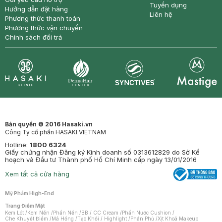
Tuyển dụng
Hướng dẫn đặt hàng
Liên hệ
Phương thức thanh toán
Phương thức vận chuyển
Chính sách đổi trả
Synctives
Clinic
Dermahair
Mastige
Bản quyền © 2016 Hasaki.vn
Công Ty cổ phần HASAKI VIETNAM
Hotline:
1800 6324
Giấy chứng nhận Đăng ký Kinh doanh số 0313612829 do Sở Kế
hoạch và Đầu tư Thành phố Hồ Chí Minh cấp ngày 13/01/2016
Xem tất cả cửa hàng
Mỹ Phẩm High-End
Trang Điểm Mặt
Kem Lót
/
Kem Nền
/
Phấn Nền
/
BB / CC Cream
/
Phấn Nước Cushion
/
Che Khuyết Điểm
/
Má Hồng
/
Tạo Khối / Highlight
/
Phấn Phủ
/
Xịt Khoá Makeup