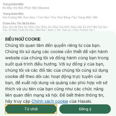
Trang Điểm Mắt
Kẻ Mày
/
Kẻ Mắt
/
Phấn Mắt
/
Mascara
Trang Điểm Môi
Son Dưỡng Môi
/
Son Kem / Tint
/
Son Thỏi
/
Son Bóng
/
Tẩy Trang Mắt / Môi
Chăm Sóc Tóc Và Da Đầu
Dầu Gội Và Dầu Xả
/
Dầu Gội
/
Dầu Xả
/
Dầu Gội Khô
/
Dầu Gội Xả 2in1
/
Bộ Gội Xả
/
Tẩy Tế Bào Chết Da Đầu
/
Mặt Nạ / Kem Ủ Tóc
/
Serum / Dầu Dưỡng Tóc
/
Xịt Dưỡng Tóc
/
Thuốc Nhuộm Tóc
/
Sản Phẩm Tạo Kiểu Tóc
/
Dụng Cụ Chăm Sóc Tóc
/
Máy Sấy Tóc
/
Lược
/
Bộ Chăm Sóc Tóc
/
Phụ Kiện Tóc
Notice about cookies usage
BIỂU NGỮ COOKIE
Chăm Sóc Cơ Thể
Chúng tôi quan tâm đến quyền riêng tư của bạn.
Kem Tẩy Lông
/
Dụng Cụ Tẩy Lông
Chúng tôi sử dụng các cookie cần thiết để vận hành
Nước Hoa
Nước Hoa Nữ
/
Nước Hoa Nam
/
Nước Hoa Cao Cấp
/
Xịt Thơm Toàn Thân
/
website của chúng tôi và đồng hành cùng bạn trong
Nước Hoa Vùng Kín
suốt quá trình điều hướng. Với sự đồng ý của bạn,
Chăm Sóc Cá Nhân
Chống Muỗi
/
Khẩu Trang
/
Máy Massage
/
Mặt Nạ Xông Hơi
/
Nước Rửa Tay
/
chúng tôi và các đối tác của chúng tôi cũng sử dụng
Sản Phẩm Chăm Sóc Khác
/
Bàn Chải Đánh Răng
/
Bàn Chải Điện
/
Hỗ Trợ Trắng Răng
/
Kem Đánh Răng
/
Máy Tăm Nước
/
Nước Súc Miệng
/
cookie để theo dõi các hoạt động trực tuyến của
Tăm / Chỉ Nha Khoa
/
Xịt Thơm Miệng
/
Dung Dịch Vệ Sinh
/
Dưỡng Vùng Kín
/
Khăn Ướt Vệ Sinh Vùng Kín
/
Băng Vệ Sinh
/
Tampon
/
Bọt Cạo Râu
/
Dao Cạo Râu
/
bạn, đề xuất nội dung và quảng cáo phù hợp với sở
Máy Cạo Râu
Chat i
thích và ưu tiên của bạn cũng như các chức năng
Vấn Đề Về Da
Da Dầu / Lỗ Chân Lông To
/
Da Khô / Mất Nước
/
Da Lão Hóa
/
Da Mụn
/
liên quan đến mạng xã hội. Để biết thêm thông tin,
Da Nhạy Cảm / Kích Ứng
/
Da Xỉn Màu
/
Thâm / Nám / Tàn Nhang
/
Quầng Thâm & Bọng Mắt
/
Sẹo
/
Viêm Da Cơ Địa
hãy truy cập
Chính sách cookie
của Hasaki.
Giao Nhanh Miễn Phí 2H.
Dụng Cụ / Phụ Kiện Chăm Sóc Da
tại 337 Chi Nhánh (Trễ tặng 100K)
Từ chối
Đồng ý
Bông Tẩy Trang
/
Khăn Lau Mặt Khô
/
Dụng Cụ / Máy Rửa Mặt
/
Máy Chăm Sóc Da
/
Dụng Cụ Chăm Sóc Khác