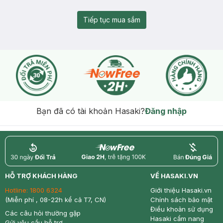
Tiếp tục mua sắm
Bạn đã có tài khoản Hasaki?
Đăng nhập
return
nowfree
price
HỖ TRỢ KHÁCH HÀNG
VỀ HASAKI.VN
Hotline:
1800 6324
Giới thiệu Hasaki.vn
(Miễn phí , 08-22h kể cả T7, CN)
Chính sách bảo mật
Điều khoản sử dụng
Các câu hỏi thường gặp
Hasaki cẩm nang
Gửi yêu cầu hỗ trợ