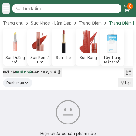
0
Tìm kiếm
Chec
Tìm kiếm
Toggle Menu
Trang chủ
Sức Khỏe - Làm Đẹp
Trang Điểm
Trang Điểm M
Son Dưỡng
Son Kem /
Son Thỏi
Son Bóng
Tẩy Trang
Môi
Tint
Mắt / Môi
Nổi bật
Mới nhất
Bán chạy
Giá
Danh mục
Lọc
Hiện chưa có sản phẩm nào