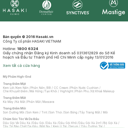
Synctives
Clinic
Dermahair
Mastige
Bản quyền © 2016 Hasaki.vn
Công Ty cổ phần HASAKI VIETNAM
Hotline:
1800 6324
Giấy chứng nhận Đăng ký Kinh doanh số 0313612829 do Sở Kế
hoạch và Đầu tư Thành phố Hồ Chí Minh cấp ngày 13/01/2016
Xem tất cả cửa hàng
Mỹ Phẩm High-End
Trang Điểm Mặt
Kem Lót
/
Kem Nền
/
Phấn Nền
/
BB / CC Cream
/
Phấn Nước Cushion
/
Che Khuyết Điểm
/
Má Hồng
/
Tạo Khối / Highlight
/
Phấn Phủ
/
Xịt Khoá Makeup
Trang Điểm Mắt
Kẻ Mày
/
Kẻ Mắt
/
Phấn Mắt
/
Mascara
Trang Điểm Môi
Son Dưỡng Môi
/
Son Kem / Tint
/
Son Thỏi
/
Son Bóng
/
Tẩy Trang Mắt / Môi
Chăm Sóc Tóc Và Da Đầu
Dầu Gội Và Dầu Xả
/
Dầu Gội
/
Dầu Xả
/
Dầu Gội Khô
/
Dầu Gội Xả 2in1
/
Bộ Gội Xả
/
Tẩy Tế Bào Chết Da Đầu
/
Mặt Nạ / Kem Ủ Tóc
/
Serum / Dầu Dưỡng Tóc
/