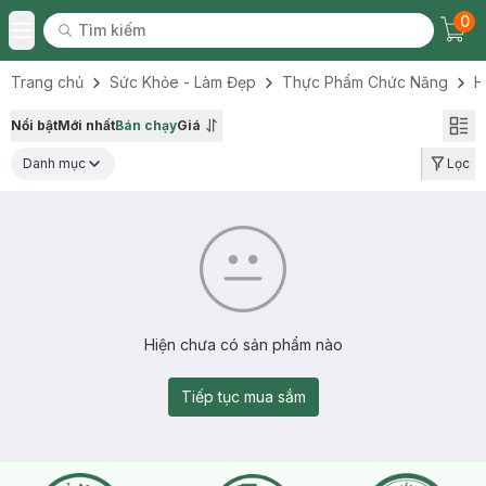
0
Tìm kiếm
Chec
Tìm kiếm
Toggle Menu
Trang chủ
Sức Khỏe - Làm Đẹp
Thực Phẩm Chức Năng
H
Nổi bật
Mới nhất
Bán chạy
Giá
Danh mục
Lọc
Hiện chưa có sản phẩm nào
Tiếp tục mua sắm