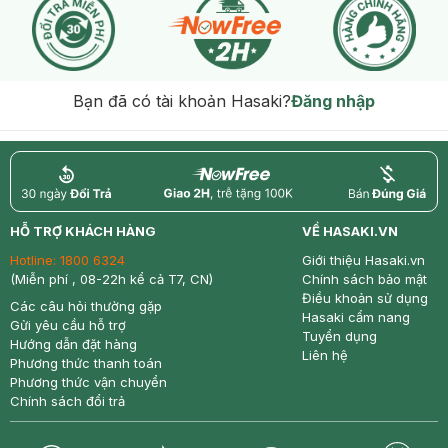
Bạn đã có tài khoản Hasaki?
Đăng nhập
return
nowfree
price
HỖ TRỢ KHÁCH HÀNG
VỀ HASAKI.VN
Hotline:
1800 6324
Giới thiệu Hasaki.vn
(Miễn phí , 08-22h kể cả T7, CN)
Chính sách bảo mật
Điều khoản sử dụng
Các câu hỏi thường gặp
Hasaki cẩm nang
Gửi yêu cầu hỗ trợ
Tuyển dụng
Hướng dẫn đặt hàng
Liên hệ
Phương thức thanh toán
Phương thức vận chuyển
Chính sách đổi trả