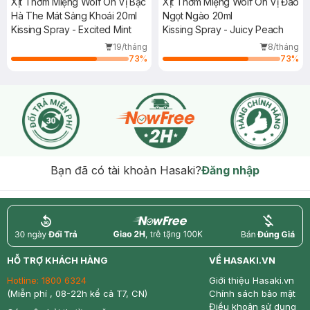
Xịt Thơm Miệng Wolf On Vị Bạc
Xịt Thơm Miệng Wolf On Vị Đào
Hà The Mát Sảng Khoái 20ml
Ngọt Ngào 20ml
Kissing Spray - Excited Mint
Kissing Spray - Juicy Peach
19/tháng
8/tháng
73
%
73
%
Bạn đã có tài khoản Hasaki?
Đăng nhập
return
nowfree
price
HỖ TRỢ KHÁCH HÀNG
VỀ HASAKI.VN
Hotline:
1800 6324
Giới thiệu Hasaki.vn
(Miễn phí , 08-22h kể cả T7, CN)
Chính sách bảo mật
Điều khoản sử dụng