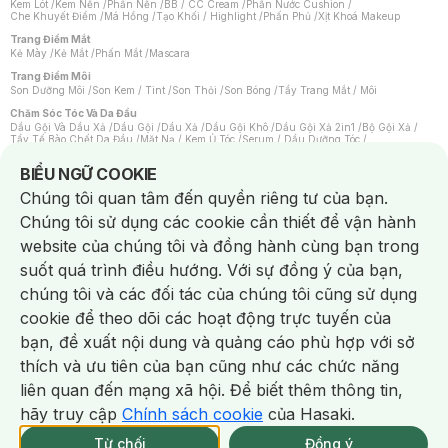
Kem Lót
/
Kem Nền
/
Phấn Nền
/
BB / CC Cream
/
Phấn Nước Cushion
/
Che Khuyết Điểm
/
Má Hồng
/
Tạo Khối / Highlight
/
Phấn Phủ
/
Xịt Khoá Makeup
Trang Điểm Mắt
Kẻ Mày
/
Kẻ Mắt
/
Phấn Mắt
/
Mascara
Trang Điểm Môi
Son Dưỡng Môi
/
Son Kem / Tint
/
Son Thỏi
/
Son Bóng
/
Tẩy Trang Mắt / Môi
Chăm Sóc Tóc Và Da Đầu
Dầu Gội Và Dầu Xả
/
Dầu Gội
/
Dầu Xả
/
Dầu Gội Khô
/
Dầu Gội Xả 2in1
/
Bộ Gội Xả
/
Tẩy Tế Bào Chết Da Đầu
/
Mặt Nạ / Kem Ủ Tóc
/
Serum / Dầu Dưỡng Tóc
/
Xịt Dưỡng Tóc
/
Thuốc Nhuộm Tóc
/
Sản Phẩm Tạo Kiểu Tóc
/
Dụng Cụ Chăm Sóc Tóc
/
Máy Sấy Tóc
/
Lược
/
Bộ Chăm Sóc Tóc
/
Phụ Kiện Tóc
Notice about cookies usage
BIỂU NGỮ COOKIE
Chăm Sóc Cơ Thể
Chúng tôi quan tâm đến quyền riêng tư của bạn.
Kem Tẩy Lông
/
Dụng Cụ Tẩy Lông
Chúng tôi sử dụng các cookie cần thiết để vận hành
Nước Hoa
Nước Hoa Nữ
/
Nước Hoa Nam
/
Nước Hoa Cao Cấp
/
Xịt Thơm Toàn Thân
/
website của chúng tôi và đồng hành cùng bạn trong
Nước Hoa Vùng Kín
suốt quá trình điều hướng. Với sự đồng ý của bạn,
Chăm Sóc Cá Nhân
Chống Muỗi
/
Khẩu Trang
/
Máy Massage
/
Mặt Nạ Xông Hơi
/
Nước Rửa Tay
/
chúng tôi và các đối tác của chúng tôi cũng sử dụng
Sản Phẩm Chăm Sóc Khác
/
Bàn Chải Đánh Răng
/
Bàn Chải Điện
/
Hỗ Trợ Trắng Răng
/
Kem Đánh Răng
/
Máy Tăm Nước
/
Nước Súc Miệng
/
cookie để theo dõi các hoạt động trực tuyến của
Tăm / Chỉ Nha Khoa
/
Xịt Thơm Miệng
/
Dung Dịch Vệ Sinh
/
Dưỡng Vùng Kín
/
Khăn Ướt Vệ Sinh Vùng Kín
/
Băng Vệ Sinh
/
Tampon
/
Bọt Cạo Râu
/
Dao Cạo Râu
/
bạn, đề xuất nội dung và quảng cáo phù hợp với sở
Máy Cạo Râu
Chat i
thích và ưu tiên của bạn cũng như các chức năng
Vấn Đề Về Da
Da Dầu / Lỗ Chân Lông To
/
Da Khô / Mất Nước
/
Da Lão Hóa
/
Da Mụn
/
liên quan đến mạng xã hội. Để biết thêm thông tin,
Da Nhạy Cảm / Kích Ứng
/
Da Xỉn Màu
/
Thâm / Nám / Tàn Nhang
/
Quầng Thâm & Bọng Mắt
/
Sẹo
/
Viêm Da Cơ Địa
hãy truy cập
Chính sách cookie
của Hasaki.
Giao Nhanh Miễn Phí 2H.
Dụng Cụ / Phụ Kiện Chăm Sóc Da
tại 339 Chi Nhánh (Trễ tặng 100K)
Từ chối
Đồng ý
Bông Tẩy Trang
/
Khăn Lau Mặt Khô
/
Dụng Cụ / Máy Rửa Mặt
/
Máy Chăm Sóc Da
/