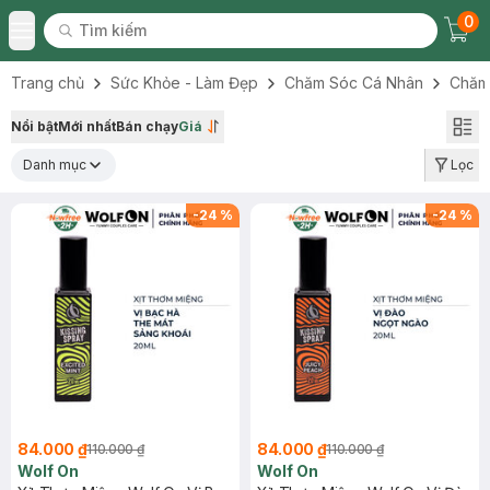
0
Tìm kiếm
Chec
Tìm kiếm
Toggle Menu
Trang chủ
Sức Khỏe - Làm Đẹp
Chăm Sóc Cá Nhân
Chăm
Nổi bật
Mới nhất
Bán chạy
Giá
Danh mục
Lọc
-
24
%
-
24
%
84.000 ₫
84.000 ₫
110.000 ₫
110.000 ₫
Wolf On
Wolf On