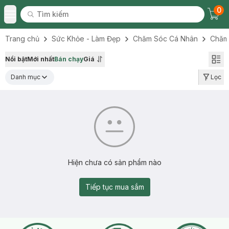
0
Tìm kiếm
Chec
Tìm kiếm
Toggle Menu
Trang chủ
Sức Khỏe - Làm Đẹp
Chăm Sóc Cá Nhân
Chăm
Nổi bật
Mới nhất
Bán chạy
Giá
Danh mục
Lọc
Hiện chưa có sản phẩm nào
Tiếp tục mua sắm