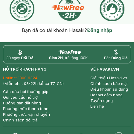
Bạn đã có tài khoản Hasaki?
Đăng nhập
return
nowfree
price
HỖ TRỢ KHÁCH HÀNG
VỀ HASAKI.VN
Hotline:
1800 6324
Giới thiệu Hasaki.vn
(Miễn phí , 08-22h kể cả T7, CN)
Chính sách bảo mật
Điều khoản sử dụng
Các câu hỏi thường gặp
Hasaki cẩm nang
Gửi yêu cầu hỗ trợ
Tuyển dụng
Hướng dẫn đặt hàng
Liên hệ
Phương thức thanh toán
Phương thức vận chuyển
Chính sách đổi trả