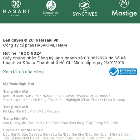
Synctives
Clinic
Dermahair
Mastige
Bản quyền © 2016 Hasaki.vn
Công Ty cổ phần HASAKI VIETNAM
Hotline:
1800 6324
Giấy chứng nhận Đăng ký Kinh doanh số 0313612829 do Sở Kế
hoạch và Đầu tư Thành phố Hồ Chí Minh cấp ngày 13/01/2016
Xem tất cả cửa hàng
Mỹ Phẩm High-End
Trang Điểm Mặt
Kem Lót
/
Kem Nền
/
Phấn Nền
/
BB / CC Cream
/
Phấn Nước Cushion
/
Che Khuyết Điểm
/
Má Hồng
/
Tạo Khối / Highlight
/
Phấn Phủ
/
Xịt Khoá Makeup
Trang Điểm Mắt
Kẻ Mày
/
Kẻ Mắt
/
Phấn Mắt
/
Mascara
Trang Điểm Môi
Son Dưỡng Môi
/
Son Kem / Tint
/
Son Thỏi
/
Son Bóng
/
Tẩy Trang Mắt / Môi
Chăm Sóc Tóc Và Da Đầu
Dầu Gội Và Dầu Xả
/
Dầu Gội
/
Dầu Xả
/
Dầu Gội Khô
/
Dầu Gội Xả 2in1
/
Bộ Gội Xả
/
Tẩy Tế Bào Chết Da Đầu
/
Mặt Nạ / Kem Ủ Tóc
/
Serum / Dầu Dưỡng Tóc
/