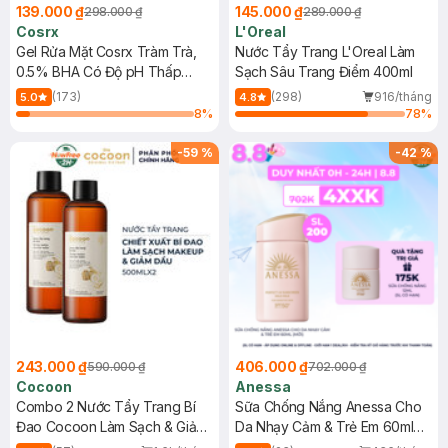
139.000 ₫
145.000 ₫
298.000 ₫
289.000 ₫
Cosrx
L'Oreal
Gel Rửa Mặt Cosrx Tràm Trà,
Nước Tẩy Trang L'Oreal Làm
0.5% BHA Có Độ pH Thấp
Sạch Sâu Trang Điểm 400ml
150ml
(173)
(298)
916/tháng
5.0
4.8
8
%
78
%
-
59
%
-
42
%
243.000 ₫
406.000 ₫
590.000 ₫
702.000 ₫
Cocoon
Anessa
Combo 2 Nước Tẩy Trang Bí
Sữa Chống Nắng Anessa Cho
Đao Cocoon Làm Sạch & Giảm
Da Nhạy Cảm & Trẻ Em 60ml
Dầu 500ml
(Mới)