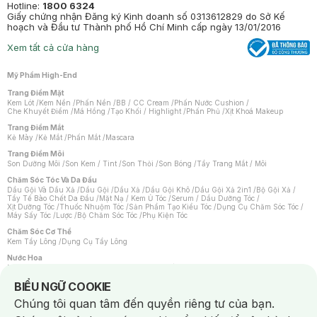
Hotline:
1800 6324
Giấy chứng nhận Đăng ký Kinh doanh số 0313612829 do Sở Kế
hoạch và Đầu tư Thành phố Hồ Chí Minh cấp ngày 13/01/2016
Xem tất cả cửa hàng
Mỹ Phẩm High-End
Trang Điểm Mặt
Kem Lót
/
Kem Nền
/
Phấn Nền
/
BB / CC Cream
/
Phấn Nước Cushion
/
Che Khuyết Điểm
/
Má Hồng
/
Tạo Khối / Highlight
/
Phấn Phủ
/
Xịt Khoá Makeup
Trang Điểm Mắt
Kẻ Mày
/
Kẻ Mắt
/
Phấn Mắt
/
Mascara
Trang Điểm Môi
Son Dưỡng Môi
/
Son Kem / Tint
/
Son Thỏi
/
Son Bóng
/
Tẩy Trang Mắt / Môi
Chăm Sóc Tóc Và Da Đầu
Dầu Gội Và Dầu Xả
/
Dầu Gội
/
Dầu Xả
/
Dầu Gội Khô
/
Dầu Gội Xả 2in1
/
Bộ Gội Xả
/
Tẩy Tế Bào Chết Da Đầu
/
Mặt Nạ / Kem Ủ Tóc
/
Serum / Dầu Dưỡng Tóc
/
Xịt Dưỡng Tóc
/
Thuốc Nhuộm Tóc
/
Sản Phẩm Tạo Kiểu Tóc
/
Dụng Cụ Chăm Sóc Tóc
/
Máy Sấy Tóc
/
Lược
/
Bộ Chăm Sóc Tóc
/
Phụ Kiện Tóc
Chăm Sóc Cơ Thể
Kem Tẩy Lông
/
Dụng Cụ Tẩy Lông
Nước Hoa
Nước Hoa Nữ
/
Nước Hoa Nam
/
Nước Hoa Cao Cấp
/
Xịt Thơm Toàn Thân
/
Nước Hoa Vùng Kín
Notice about cookies usage
BIỂU NGỮ COOKIE
Chăm Sóc Cá Nhân
Chúng tôi quan tâm đến quyền riêng tư của bạn.
Chống Muỗi
/
Khẩu Trang
/
Máy Massage
/
Mặt Nạ Xông Hơi
/
Nước Rửa Tay
/
Sản Phẩm Chăm Sóc Khác
/
Bàn Chải Đánh Răng
/
Bàn Chải Điện
/