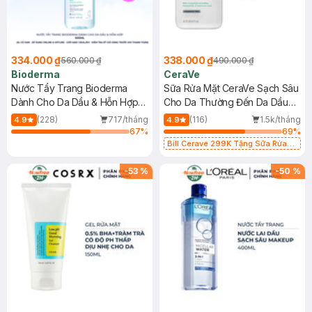
334.000 ₫
338.000 ₫
560.000 ₫
490.000 ₫
Bioderma
CeraVe
Nước Tẩy Trang Bioderma
Sữa Rửa Mặt CeraVe Sạch Sâu
Dành Cho Da Dầu & Hỗn Hợp
Cho Da Thường Đến Da Dầu
500ml
473ml
(228)
717/tháng
(116)
1.5k/tháng
4.9
4.9
67
%
69
%
Bill Cerave 299K Tặng Sữa Rửa
Mặt Cerave 30ml (SL có hạn)
-
53
%
-
50
%