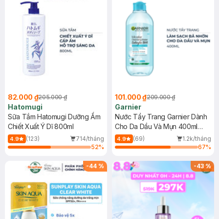
82.000 ₫
101.000 ₫
205.000 ₫
209.000 ₫
Hatomugi
Garnier
Sữa Tắm Hatomugi Dưỡng Ẩm
Nước Tẩy Trang Garnier Dành
Chiết Xuất Ý Dĩ 800ml
Cho Da Dầu Và Mụn 400ml
(Mới)
(123)
714/tháng
(69)
1.2k/tháng
4.9
4.9
52
%
67
%
-
44
%
-
43
%