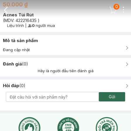
50.000 ₫
0
Dots
Cart Icon
Acnes Túi Rút
Back Icon
(MDV:
422216435
)
Liệu trình
|
0
người mua
User Product Icon
Timer Gray Icon
Mô tả sản phẩm
Đang cập nhật
Đánh giá
(
0
)
Hãy là người đầu tiên đánh giá
Hỏi đáp
(
0
)
Gửi