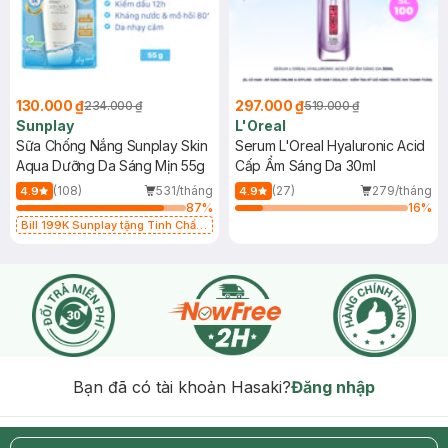
130.000 ₫
297.000 ₫
234.000 ₫
519.000 ₫
Sunplay
L'Oreal
Sữa Chống Nắng Sunplay Skin
Serum L'Oreal Hyaluronic Acid
Aqua Dưỡng Da Sáng Mịn 55g
Cấp Ẩm Sáng Da 30ml
(108)
531/tháng
(27)
279/tháng
4.9
4.9
87
%
16
%
Bill 199K Sunplay tặng Tinh Chất
Chống Nắng 7g trị giá 30K (SL có
hạn)
Bạn đã có tài khoản Hasaki?
Đăng nhập