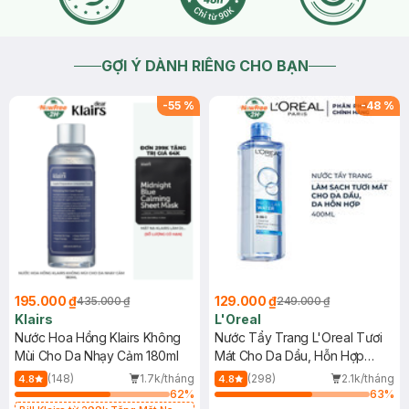
GỢI Ý DÀNH RIÊNG CHO BẠN
-
55
%
-
48
%
195.000 ₫
129.000 ₫
435.000 ₫
249.000 ₫
Klairs
L'Oreal
Nước Hoa Hồng Klairs Không
Nước Tẩy Trang L'Oreal Tươi
Mùi Cho Da Nhạy Cảm 180ml
Mát Cho Da Dầu, Hỗn Hợp
400ml
(148)
1.7k/tháng
(298)
2.1k/tháng
4.8
4.8
62
%
63
%