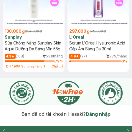
130.000 ₫
297.000 ₫
234.000 ₫
519.000 ₫
Sunplay
L'Oreal
Sữa Chống Nắng Sunplay Skin
Serum L'Oreal Hyaluronic Acid
Aqua Dưỡng Da Sáng Mịn 55g
Cấp Ẩm Sáng Da 30ml
(108)
531/tháng
(27)
279/tháng
4.9
4.9
79
%
3
%
Bill 199K Sunplay tặng Tinh Chất
Chống Nắng 7g trị giá 30K (SL có
hạn)
Bạn đã có tài khoản Hasaki?
Đăng nhập