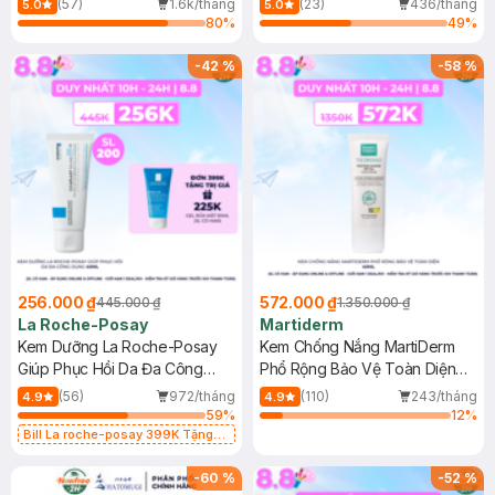
(57)
1.6k/tháng
(23)
436/tháng
5.0
5.0
80
%
49
%
-
42
%
-
58
%
256.000 ₫
572.000 ₫
445.000 ₫
1.350.000 ₫
La Roche-Posay
Martiderm
Kem Dưỡng La Roche-Posay
Kem Chống Nắng MartiDerm
Giúp Phục Hồi Da Đa Công
Phổ Rộng Bảo Vệ Toàn Diện
Dụng 40ml
40ml
(56)
972/tháng
(110)
243/tháng
4.9
4.9
59
%
12
%
Bill La roche-posay 399K Tặng
Gel rửa mặt da dầu nhạy cảm 50ml
(SL có hạn)
-
60
%
-
52
%