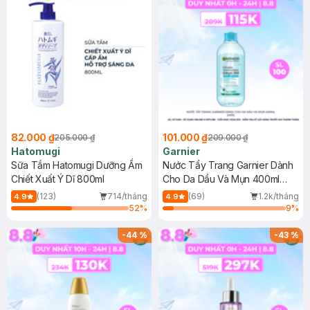
82.000 ₫
101.000 ₫
205.000 ₫
209.000 ₫
Hatomugi
Garnier
Sữa Tắm Hatomugi Dưỡng Ẩm
Nước Tẩy Trang Garnier Dành
Chiết Xuất Ý Dĩ 800ml
Cho Da Dầu Và Mụn 400ml
(Mới)
(123)
714/tháng
(69)
1.2k/tháng
4.9
4.9
52
%
9
%
-
44
%
-
43
%