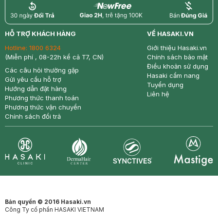
return
nowfree
price
HỖ TRỢ KHÁCH HÀNG
VỀ HASAKI.VN
Hotline:
1800 6324
Giới thiệu Hasaki.vn
(Miễn phí , 08-22h kể cả T7, CN)
Chính sách bảo mật
Điều khoản sử dụng
Các câu hỏi thường gặp
Hasaki cẩm nang
Gửi yêu cầu hỗ trợ
Tuyển dụng
Hướng dẫn đặt hàng
Liên hệ
Phương thức thanh toán
Phương thức vận chuyển
Chính sách đổi trả
Synctives
Clinic
Dermahair
Mastige
Bản quyền © 2016 Hasaki.vn
Công Ty cổ phần HASAKI VIETNAM