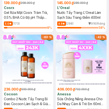
139.000 ₫
145.000 ₫
298.000 ₫
289.000 ₫
Cosrx
L'Oreal
Gel Rửa Mặt Cosrx Tràm Trà,
Nước Tẩy Trang L'Oreal Làm
0.5% BHA Có Độ pH Thấp
Sạch Sâu Trang Điểm 400ml
150ml
(173)
(298)
916/tháng
5.0
4.8
8
%
58
%
-
60
%
-
42
%
236.000 ₫
406.000 ₫
590.000 ₫
702.000 ₫
Cocoon
Anessa
Combo 2 Nước Tẩy Trang Bí
Sữa Chống Nắng Anessa Cho
Đao Cocoon Làm Sạch & Giảm
Da Nhạy Cảm & Trẻ Em 60ml
Dầu 500ml
(Mới)