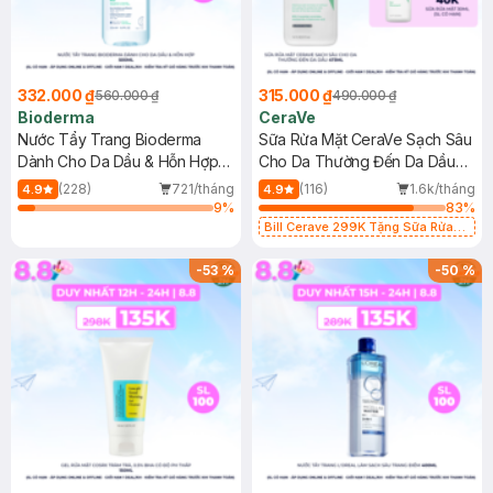
332.000 ₫
315.000 ₫
560.000 ₫
490.000 ₫
Bioderma
CeraVe
Nước Tẩy Trang Bioderma
Sữa Rửa Mặt CeraVe Sạch Sâu
Dành Cho Da Dầu & Hỗn Hợp
Cho Da Thường Đến Da Dầu
500ml
473ml
(228)
721/tháng
(116)
1.6k/tháng
4.9
4.9
9
%
83
%
Bill Cerave 299K Tặng Sữa Rửa
Mặt Cerave 30ml (SL có hạn)
-
53
%
-
50
%