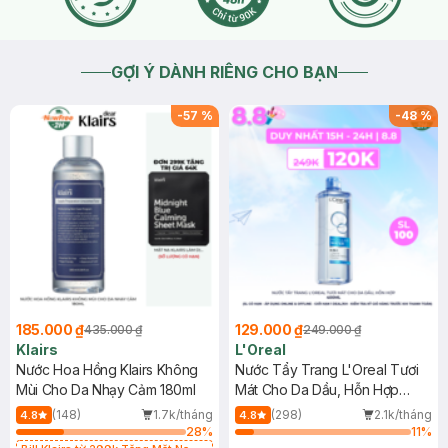
GỢI Ý DÀNH RIÊNG CHO BẠN
-
57
%
-
48
%
185.000 ₫
129.000 ₫
435.000 ₫
249.000 ₫
Klairs
L'Oreal
Nước Hoa Hồng Klairs Không
Nước Tẩy Trang L'Oreal Tươi
Mùi Cho Da Nhạy Cảm 180ml
Mát Cho Da Dầu, Hỗn Hợp
400ml
(148)
1.7k/tháng
(298)
2.1k/tháng
4.8
4.8
28
%
11
%