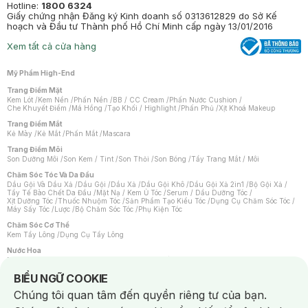
Hotline:
1800 6324
Giấy chứng nhận Đăng ký Kinh doanh số 0313612829 do Sở Kế
hoạch và Đầu tư Thành phố Hồ Chí Minh cấp ngày 13/01/2016
Xem tất cả cửa hàng
Mỹ Phẩm High-End
Trang Điểm Mặt
Kem Lót
/
Kem Nền
/
Phấn Nền
/
BB / CC Cream
/
Phấn Nước Cushion
/
Che Khuyết Điểm
/
Má Hồng
/
Tạo Khối / Highlight
/
Phấn Phủ
/
Xịt Khoá Makeup
Trang Điểm Mắt
Kẻ Mày
/
Kẻ Mắt
/
Phấn Mắt
/
Mascara
Trang Điểm Môi
Son Dưỡng Môi
/
Son Kem / Tint
/
Son Thỏi
/
Son Bóng
/
Tẩy Trang Mắt / Môi
Chăm Sóc Tóc Và Da Đầu
Dầu Gội Và Dầu Xả
/
Dầu Gội
/
Dầu Xả
/
Dầu Gội Khô
/
Dầu Gội Xả 2in1
/
Bộ Gội Xả
/
Tẩy Tế Bào Chết Da Đầu
/
Mặt Nạ / Kem Ủ Tóc
/
Serum / Dầu Dưỡng Tóc
/
Xịt Dưỡng Tóc
/
Thuốc Nhuộm Tóc
/
Sản Phẩm Tạo Kiểu Tóc
/
Dụng Cụ Chăm Sóc Tóc
/
Máy Sấy Tóc
/
Lược
/
Bộ Chăm Sóc Tóc
/
Phụ Kiện Tóc
Chăm Sóc Cơ Thể
Kem Tẩy Lông
/
Dụng Cụ Tẩy Lông
Nước Hoa
Nước Hoa Nữ
/
Nước Hoa Nam
/
Nước Hoa Cao Cấp
/
Xịt Thơm Toàn Thân
/
Nước Hoa Vùng Kín
Notice about cookies usage
BIỂU NGỮ COOKIE
Chăm Sóc Cá Nhân
Chúng tôi quan tâm đến quyền riêng tư của bạn.
Chống Muỗi
/
Khẩu Trang
/
Máy Massage
/
Mặt Nạ Xông Hơi
/
Nước Rửa Tay
/
Sản Phẩm Chăm Sóc Khác
/
Bàn Chải Đánh Răng
/
Bàn Chải Điện
/