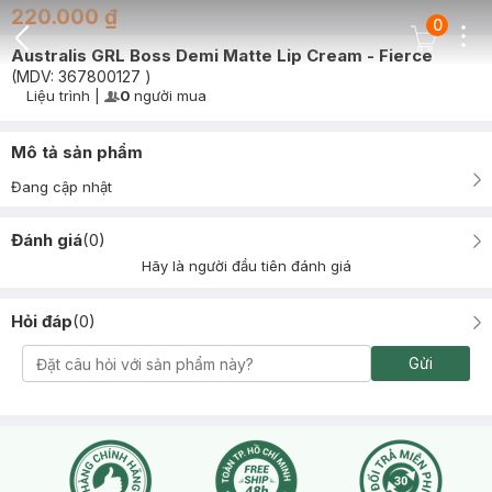
220.000 ₫
0
Dots
Cart Icon
Australis GRL Boss Demi Matte Lip Cream - Fierce
Back Icon
(MDV:
367800127
)
Liệu trình
|
0
người mua
User Product Icon
Timer Gray Icon
Mô tả sản phẩm
Đang cập nhật
Đánh giá
(
0
)
Hãy là người đầu tiên đánh giá
Hỏi đáp
(
0
)
Gửi