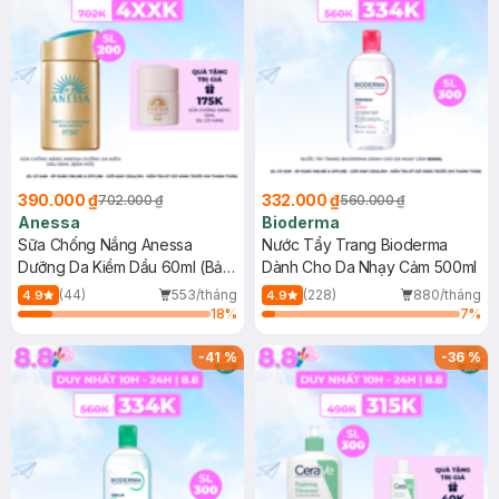
390.000 ₫
332.000 ₫
702.000 ₫
560.000 ₫
Anessa
Bioderma
Sữa Chống Nắng Anessa
Nước Tẩy Trang Bioderma
Dưỡng Da Kiềm Dầu 60ml (Bản
Dành Cho Da Nhạy Cảm 500ml
Mới)
(44)
553/tháng
(228)
880/tháng
4.9
4.9
18
%
7
%
-
41
%
-
36
%