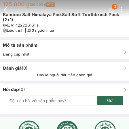
125.000 ₫
126.000 ₫
-
1
%
0
Dots
Cart Icon
Bamboo Salt Himalaya PinkSalt Soft Toothbrush Pack
Back Icon
(2+1)
(MDV:
422206161
)
Liệu trình
|
0
người mua
User Product Icon
Timer Gray Icon
Mô tả sản phẩm
Đang cập nhật
Đánh giá
(
0
)
Hãy là người đầu tiên đánh giá
Hỏi đáp
(
0
)
Gửi