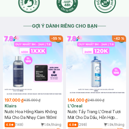
GỢI Ý DÀNH RIÊNG CHO BẠN
-
55
%
-
42
%
197.000 ₫
144.000 ₫
435.000 ₫
249.000 ₫
Klairs
L'Oreal
Nước Hoa Hồng Klairs Không
Nước Tẩy Trang L'Oreal Tươi
Mùi Cho Da Nhạy Cảm 180ml
Mát Cho Da Dầu, Hỗn Hợp
400ml
(148)
1.6k/tháng
(298)
1.9k/tháng
4.8
4.8