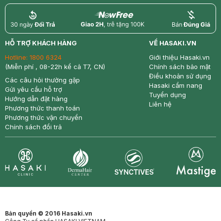
return
nowfree
price
HỖ TRỢ KHÁCH HÀNG
VỀ HASAKI.VN
Hotline:
1800 6324
Giới thiệu Hasaki.vn
(Miễn phí , 08-22h kể cả T7, CN)
Chính sách bảo mật
Điều khoản sử dụng
Các câu hỏi thường gặp
Hasaki cẩm nang
Gửi yêu cầu hỗ trợ
Tuyển dụng
Hướng dẫn đặt hàng
Liên hệ
Phương thức thanh toán
Phương thức vận chuyển
Chính sách đổi trả
Synctives
Clinic
Dermahair
Mastige
Bản quyền © 2016 Hasaki.vn