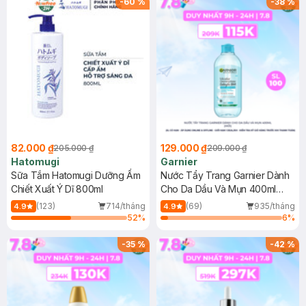
-
60
%
-
38
%
82.000 ₫
129.000 ₫
205.000 ₫
209.000 ₫
Hatomugi
Garnier
Sữa Tắm Hatomugi Dưỡng Ẩm
Nước Tẩy Trang Garnier Dành
Chiết Xuất Ý Dĩ 800ml
Cho Da Dầu Và Mụn 400ml
(Mới)
(123)
714/tháng
(69)
935/tháng
4.9
4.9
52
%
6
%
-
35
%
-
42
%