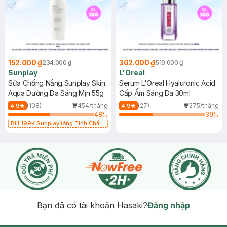
152.000 ₫
302.000 ₫
234.000 ₫
519.000 ₫
Sunplay
L'Oreal
Sữa Chống Nắng Sunplay Skin
Serum L'Oreal Hyaluronic Acid
Aqua Dưỡng Da Sáng Mịn 55g
Cấp Ẩm Sáng Da 30ml
(108)
454/tháng
(27)
275/tháng
4.9
4.9
48
%
39
%
Bill 199K Sunplay tặng Tinh Chất
Chống Nắng 7g trị giá 30K (SL có
hạn)
Bạn đã có tài khoản Hasaki?
Đăng nhập