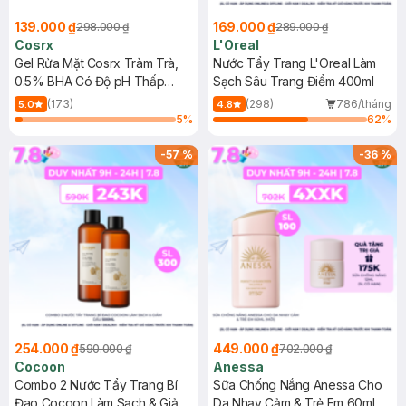
139.000 ₫
169.000 ₫
298.000 ₫
289.000 ₫
Cosrx
L'Oreal
Gel Rửa Mặt Cosrx Tràm Trà,
Nước Tẩy Trang L'Oreal Làm
0.5% BHA Có Độ pH Thấp
Sạch Sâu Trang Điểm 400ml
150ml
(173)
(298)
786/tháng
5.0
4.8
5
%
62
%
-
57
%
-
36
%
254.000 ₫
449.000 ₫
590.000 ₫
702.000 ₫
Cocoon
Anessa
Combo 2 Nước Tẩy Trang Bí
Sữa Chống Nắng Anessa Cho
Đao Cocoon Làm Sạch & Giảm
Da Nhạy Cảm & Trẻ Em 60ml