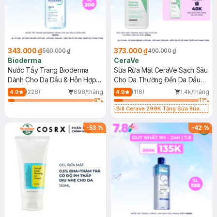
343.000 ₫
373.000 ₫
560.000 ₫
490.000 ₫
Bioderma
CeraVe
Nước Tẩy Trang Bioderma
Sữa Rửa Mặt CeraVe Sạch Sâu
Dành Cho Da Dầu & Hỗn Hợp
Cho Da Thường Đến Da Dầu
500ml
473ml
(228)
698/tháng
(116)
1.4k/tháng
4.9
4.9
8
%
11
%
Bill Cerave 299K Tặng Sữa Rửa
Mặt Cerave 30ml (SL có hạn)
-
53
%
-
42
%