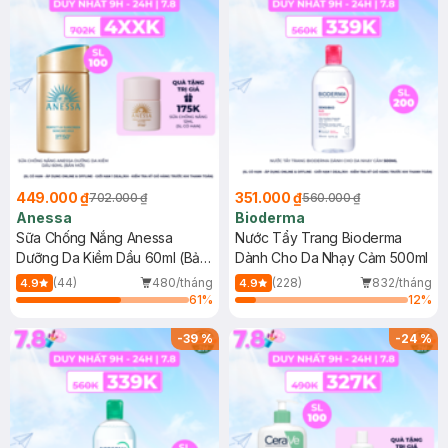
449.000 ₫
351.000 ₫
702.000 ₫
560.000 ₫
Anessa
Bioderma
Sữa Chống Nắng Anessa
Nước Tẩy Trang Bioderma
Dưỡng Da Kiềm Dầu 60ml (Bản
Dành Cho Da Nhạy Cảm 500ml
Mới)
(44)
480/tháng
(228)
832/tháng
4.9
4.9
61
%
12
%
-
39
%
-
24
%