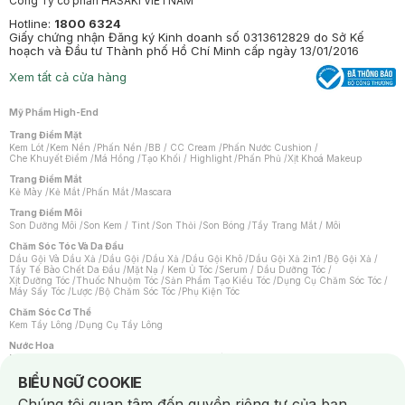
Công Ty cổ phần HASAKI VIETNAM
Hotline:
1800 6324
Giấy chứng nhận Đăng ký Kinh doanh số 0313612829 do Sở Kế
hoạch và Đầu tư Thành phố Hồ Chí Minh cấp ngày 13/01/2016
Xem tất cả cửa hàng
Mỹ Phẩm High-End
Trang Điểm Mặt
Kem Lót
/
Kem Nền
/
Phấn Nền
/
BB / CC Cream
/
Phấn Nước Cushion
/
Che Khuyết Điểm
/
Má Hồng
/
Tạo Khối / Highlight
/
Phấn Phủ
/
Xịt Khoá Makeup
Trang Điểm Mắt
Kẻ Mày
/
Kẻ Mắt
/
Phấn Mắt
/
Mascara
Trang Điểm Môi
Son Dưỡng Môi
/
Son Kem / Tint
/
Son Thỏi
/
Son Bóng
/
Tẩy Trang Mắt / Môi
Chăm Sóc Tóc Và Da Đầu
Dầu Gội Và Dầu Xả
/
Dầu Gội
/
Dầu Xả
/
Dầu Gội Khô
/
Dầu Gội Xả 2in1
/
Bộ Gội Xả
/
Tẩy Tế Bào Chết Da Đầu
/
Mặt Nạ / Kem Ủ Tóc
/
Serum / Dầu Dưỡng Tóc
/
Xịt Dưỡng Tóc
/
Thuốc Nhuộm Tóc
/
Sản Phẩm Tạo Kiểu Tóc
/
Dụng Cụ Chăm Sóc Tóc
/
Máy Sấy Tóc
/
Lược
/
Bộ Chăm Sóc Tóc
/
Phụ Kiện Tóc
Chăm Sóc Cơ Thể
Kem Tẩy Lông
/
Dụng Cụ Tẩy Lông
Nước Hoa
Nước Hoa Nữ
/
Nước Hoa Nam
/
Nước Hoa Cao Cấp
/
Xịt Thơm Toàn Thân
/
Nước Hoa Vùng Kín
Notice about cookies usage
BIỂU NGỮ COOKIE
Chăm Sóc Cá Nhân
Chúng tôi quan tâm đến quyền riêng tư của bạn.
Chống Muỗi
/
Khẩu Trang
/
Máy Massage
/
Mặt Nạ Xông Hơi
/
Nước Rửa Tay
/