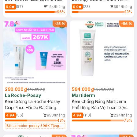
Dầu 500ml
(Mới)
(57)
1.5k/tháng
(23)
394/tháng
5.0
5.0
96
%
13
%
-
35
%
-
56
%
290.000 ₫
594.000 ₫
445.000 ₫
1.350.000 ₫
La Roche-Posay
Martiderm
Kem Dưỡng La Roche-Posay
Kem Chống Nắng MartiDerm
Giúp Phục Hồi Da Đa Công
Phổ Rộng Bảo Vệ Toàn Diện
Dụng 40ml
40ml
(56)
858/tháng
(110)
234/tháng
4.9
4.9
43
%
75
%
Bill La roche-posay 399K Tặng
Gel rửa mặt da dầu nhạy cảm 50ml
(SL có hạn)