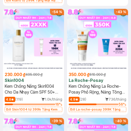
Bill Klairs từ 299k Tặng Mặt Nạ
Làm Dịu Da & Kiểm Soát Dầu Nhờn
25ml (SL Có Hạn)
-
54
%
-
43
%
230.000 ₫
350.000 ₫
495.000 ₫
610.000 ₫
Skin1004
La Roche-Posay
Kem Chống Nắng Skin1004
Kem Chống Nắng La Roche-
Cho Da Nhạy Cảm SPF 50+
Posay Phổ Rộng, Nâng Tông
50ml
Kiềm Dầu 50ml
(119)
1.0k/tháng
(28)
736/tháng
4.8
4.9
16
%
56
%
Bill Skin1004 từ 399k Tặng Kem
Bill La roche-posay 399K Tặng
Chống Nắng Cho Da Nhạy Cảm
Gel rửa mặt da dầu nhạy cảm 50ml
SPF 50+ 20ml (SL Có Hạn)
(SL có hạn)
-
39
%
-
40
%