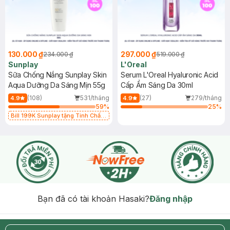
130.000 ₫
297.000 ₫
234.000 ₫
519.000 ₫
Sunplay
L'Oreal
Sữa Chống Nắng Sunplay Skin
Serum L'Oreal Hyaluronic Acid
Aqua Dưỡng Da Sáng Mịn 55g
Cấp Ẩm Sáng Da 30ml
(108)
531/tháng
(27)
279/tháng
4.9
4.9
59
%
25
%
Bill 199K Sunplay tặng Tinh Chất
Chống Nắng 7g trị giá 30K (SL có
hạn)
Bạn đã có tài khoản Hasaki?
Đăng nhập