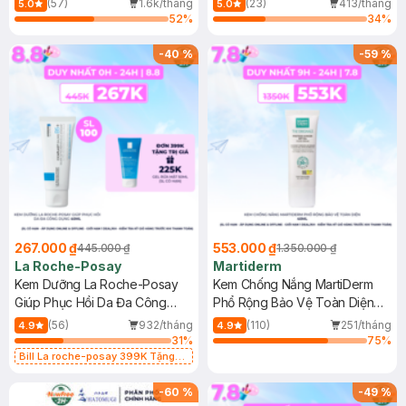
(57)
1.6k/tháng
(23)
413/tháng
5.0
5.0
52
%
34
%
-
40
%
-
59
%
267.000 ₫
553.000 ₫
445.000 ₫
1.350.000 ₫
La Roche-Posay
Martiderm
Kem Dưỡng La Roche-Posay
Kem Chống Nắng MartiDerm
Giúp Phục Hồi Da Đa Công
Phổ Rộng Bảo Vệ Toàn Diện
Dụng 40ml
40ml
(56)
932/tháng
(110)
251/tháng
4.9
4.9
31
%
75
%
Bill La roche-posay 399K Tặng
Gel rửa mặt da dầu nhạy cảm 50ml
(SL có hạn)
-
60
%
-
49
%