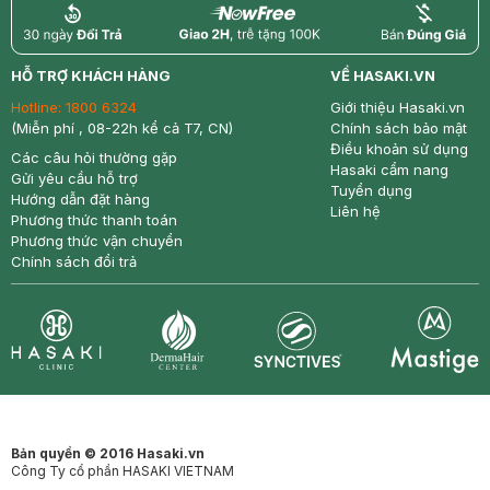
return
nowfree
price
HỖ TRỢ KHÁCH HÀNG
VỀ HASAKI.VN
Hotline:
1800 6324
Giới thiệu Hasaki.vn
(Miễn phí , 08-22h kể cả T7, CN)
Chính sách bảo mật
Điều khoản sử dụng
Các câu hỏi thường gặp
Hasaki cẩm nang
Gửi yêu cầu hỗ trợ
Tuyển dụng
Hướng dẫn đặt hàng
Liên hệ
Phương thức thanh toán
Phương thức vận chuyển
Chính sách đổi trả
Synctives
Clinic
Dermahair
Mastige
Bản quyền © 2016 Hasaki.vn
Công Ty cổ phần HASAKI VIETNAM