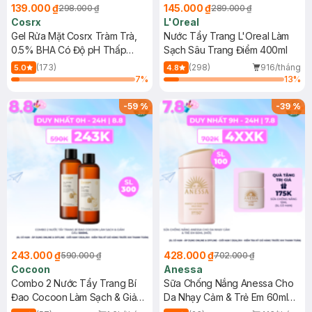
139.000 ₫
145.000 ₫
298.000 ₫
289.000 ₫
Cosrx
L'Oreal
Gel Rửa Mặt Cosrx Tràm Trà,
Nước Tẩy Trang L'Oreal Làm
0.5% BHA Có Độ pH Thấp
Sạch Sâu Trang Điểm 400ml
150ml
(173)
(298)
916/tháng
5.0
4.8
7
%
13
%
-
59
%
-
39
%
243.000 ₫
428.000 ₫
590.000 ₫
702.000 ₫
Cocoon
Anessa
Combo 2 Nước Tẩy Trang Bí
Sữa Chống Nắng Anessa Cho
Đao Cocoon Làm Sạch & Giảm
Da Nhạy Cảm & Trẻ Em 60ml
Dầu 500ml
(Mới)