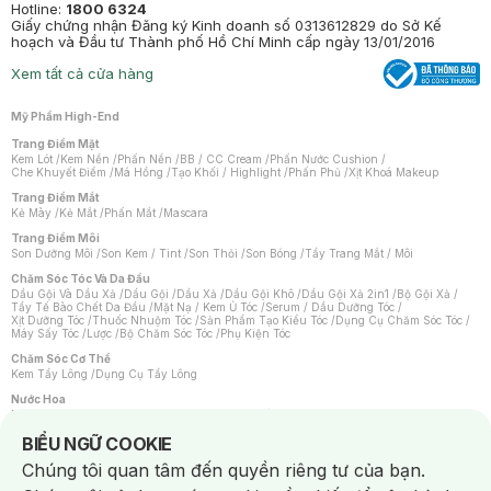
Hotline:
1800 6324
Giấy chứng nhận Đăng ký Kinh doanh số 0313612829 do Sở Kế
hoạch và Đầu tư Thành phố Hồ Chí Minh cấp ngày 13/01/2016
Xem tất cả cửa hàng
Mỹ Phẩm High-End
Trang Điểm Mặt
Kem Lót
/
Kem Nền
/
Phấn Nền
/
BB / CC Cream
/
Phấn Nước Cushion
/
Che Khuyết Điểm
/
Má Hồng
/
Tạo Khối / Highlight
/
Phấn Phủ
/
Xịt Khoá Makeup
Trang Điểm Mắt
Kẻ Mày
/
Kẻ Mắt
/
Phấn Mắt
/
Mascara
Trang Điểm Môi
Son Dưỡng Môi
/
Son Kem / Tint
/
Son Thỏi
/
Son Bóng
/
Tẩy Trang Mắt / Môi
Chăm Sóc Tóc Và Da Đầu
Dầu Gội Và Dầu Xả
/
Dầu Gội
/
Dầu Xả
/
Dầu Gội Khô
/
Dầu Gội Xả 2in1
/
Bộ Gội Xả
/
Tẩy Tế Bào Chết Da Đầu
/
Mặt Nạ / Kem Ủ Tóc
/
Serum / Dầu Dưỡng Tóc
/
Xịt Dưỡng Tóc
/
Thuốc Nhuộm Tóc
/
Sản Phẩm Tạo Kiểu Tóc
/
Dụng Cụ Chăm Sóc Tóc
/
Máy Sấy Tóc
/
Lược
/
Bộ Chăm Sóc Tóc
/
Phụ Kiện Tóc
Chăm Sóc Cơ Thể
Kem Tẩy Lông
/
Dụng Cụ Tẩy Lông
Nước Hoa
Nước Hoa Nữ
/
Nước Hoa Nam
/
Nước Hoa Cao Cấp
/
Xịt Thơm Toàn Thân
/
Nước Hoa Vùng Kín
Notice about cookies usage
BIỂU NGỮ COOKIE
Chăm Sóc Cá Nhân
Chúng tôi quan tâm đến quyền riêng tư của bạn.
Chống Muỗi
/
Khẩu Trang
/
Máy Massage
/
Mặt Nạ Xông Hơi
/
Nước Rửa Tay
/
Sản Phẩm Chăm Sóc Khác
/
Bàn Chải Đánh Răng
/
Bàn Chải Điện
/