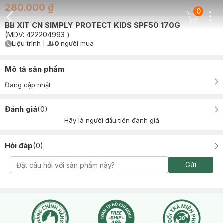
280.000 ₫
0
Dots
Cart Icon
BB XIT CN SIMPLY PROTECT KIDS SPF50 170G
Back Icon
(MDV:
422204993
)
Liệu trình
|
0
người mua
User Product Icon
Timer Gray Icon
Mô tả sản phẩm
Đang cập nhật
Đánh giá
(
0
)
Hãy là người đầu tiên đánh giá
Hỏi đáp
(
0
)
Gửi