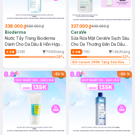
338.000 ₫
327.000 ₫
560.000 ₫
490.000 ₫
Bioderma
CeraVe
Nước Tẩy Trang Bioderma
Sữa Rửa Mặt CeraVe Sạch Sâu
Dành Cho Da Dầu & Hỗn Hợp
Cho Da Thường Đến Da Dầu
500ml
473ml
(228)
709/tháng
(116)
1.6k/tháng
4.9
4.9
28
%
32
%
Bill Cerave 299K Tặng Sữa Rửa
Mặt Cerave 30ml (SL có hạn)
-
53
%
-
50
%