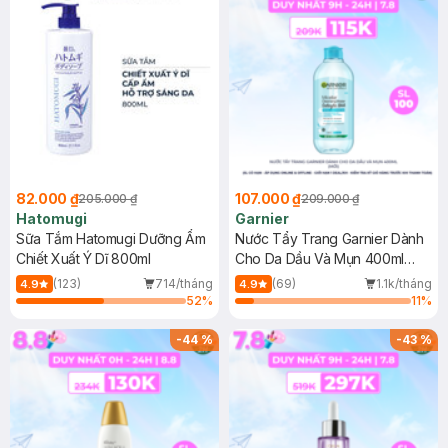
82.000 ₫
107.000 ₫
205.000 ₫
209.000 ₫
Hatomugi
Garnier
Sữa Tắm Hatomugi Dưỡng Ẩm
Nước Tẩy Trang Garnier Dành
Chiết Xuất Ý Dĩ 800ml
Cho Da Dầu Và Mụn 400ml
(Mới)
(123)
714/tháng
(69)
1.1k/tháng
4.9
4.9
52
%
11
%
-
44
%
-
43
%