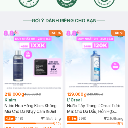
GỢI Ý DÀNH RIÊNG CHO BẠN
-
50
%
-
48
%
218.000 ₫
129.000 ₫
435.000 ₫
249.000 ₫
Klairs
L'Oreal
Nước Hoa Hồng Klairs Không
Nước Tẩy Trang L'Oreal Tươi
Mùi Cho Da Nhạy Cảm 180ml
Mát Cho Da Dầu, Hỗn Hợp
400ml
(148)
1.5k/tháng
(298)
2.1k/tháng
4.8
4.8
64
%
48
%