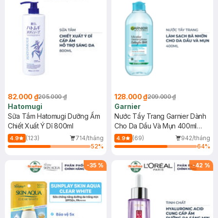
82.000 ₫
128.000 ₫
205.000 ₫
209.000 ₫
Hatomugi
Garnier
Sữa Tắm Hatomugi Dưỡng Ẩm
Nước Tẩy Trang Garnier Dành
Chiết Xuất Ý Dĩ 800ml
Cho Da Dầu Và Mụn 400ml
(Mới)
(123)
714/tháng
(69)
942/tháng
4.9
4.9
52
%
64
%
-
35
%
-
42
%