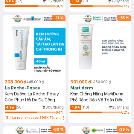
(57)
1.5k/tháng
(23)
423/tháng
5.0
5.0
66
%
44
%
-
31
%
-
55
%
308.000 ₫
601.000 ₫
445.000 ₫
1.350.000 ₫
La Roche-Posay
Martiderm
Kem Dưỡng La Roche-Posay
Kem Chống Nắng MartiDerm
Giúp Phục Hồi Da Đa Công
Phổ Rộng Bảo Vệ Toàn Diện
Dụng 40ml
40ml
(56)
808/tháng
(110)
231/tháng
4.9
4.9
64
%
62
%
Bill La roche-posay 399K Tặng
Gel rửa mặt da dầu nhạy cảm 50ml
(SL có hạn)
-
60
%
-
39
%