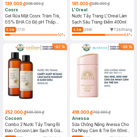
139.000 ₫
181.000 ₫
298.000 ₫
289.000 ₫
Cosrx
L'Oreal
Gel Rửa Mặt Cosrx Tràm Trà,
Nước Tẩy Trang L'Oreal Làm
0.5% BHA Có Độ pH Thấp
Sạch Sâu Trang Điểm 400ml
150ml
(173)
(298)
734/tháng
5.0
4.8
10
%
64
%
-
57
%
-
40
%
252.000 ₫
418.000 ₫
590.000 ₫
702.000 ₫
Cocoon
Anessa
Combo 2 Nước Tẩy Trang Bí
Sữa Chống Nắng Anessa Cho
Đao Cocoon Làm Sạch & Giảm
Da Nhạy Cảm & Trẻ Em 60ml
Dầu 500ml
(Mới)