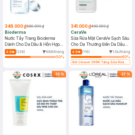
348.000 ₫
341.000 ₫
560.000 ₫
490.000 ₫
Bioderma
CeraVe
Nước Tẩy Trang Bioderma
Sữa Rửa Mặt CeraVe Sạch Sâu
Dành Cho Da Dầu & Hỗn Hợp
Cho Da Thường Đến Da Dầu
500ml
473ml
(228)
688/tháng
(116)
1.5k/tháng
4.9
4.9
50
%
60
%
Bill Cerave 299K Tặng Sữa Rửa
Mặt Cerave 30ml (SL có hạn)
-
53
%
-
37
%