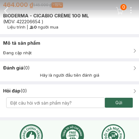
464.000 ₫
545.000 ₫
-
15
%
0
Dots
Cart Icon
BIODERMA - CICABIO CRÈME 100 ML
Back Icon
(MDV:
422206654
)
Liệu trình
|
0
người mua
User Product Icon
Timer Gray Icon
Mô tả sản phẩm
Đang cập nhật
Đánh giá
(
0
)
Hãy là người đầu tiên đánh giá
Hỏi đáp
(
0
)
Gửi