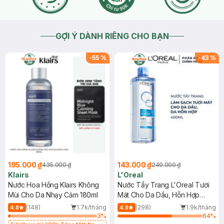
GỢI Ý DÀNH RIÊNG CHO BẠN
-
55
%
-
43
%
195.000 ₫
143.000 ₫
435.000 ₫
249.000 ₫
Klairs
L'Oreal
Nước Hoa Hồng Klairs Không
Nước Tẩy Trang L'Oreal Tươi
Mùi Cho Da Nhạy Cảm 180ml
Mát Cho Da Dầu, Hỗn Hợp
400ml
(148)
1.7k/tháng
(298)
1.9k/tháng
4.8
4.8
3
%
64
%