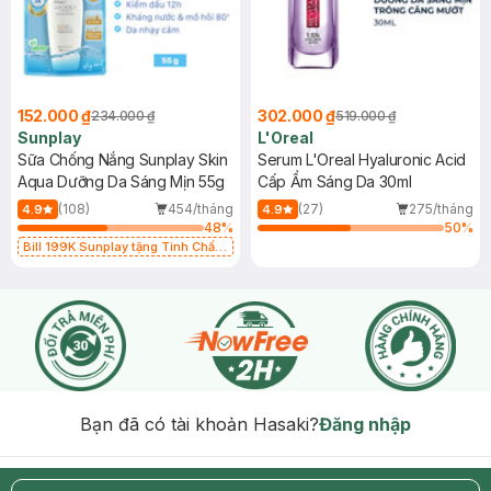
152.000 ₫
302.000 ₫
234.000 ₫
519.000 ₫
Sunplay
L'Oreal
Sữa Chống Nắng Sunplay Skin
Serum L'Oreal Hyaluronic Acid
Aqua Dưỡng Da Sáng Mịn 55g
Cấp Ẩm Sáng Da 30ml
(108)
454/tháng
(27)
275/tháng
4.9
4.9
48
%
50
%
Bill 199K Sunplay tặng Tinh Chất
Chống Nắng 7g trị giá 30K (SL có
hạn)
Bạn đã có tài khoản Hasaki?
Đăng nhập