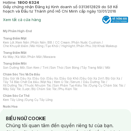
Hotline:
1800 6324
Giấy chứng nhận Đăng ký Kinh doanh số 0313612829 do Sở Kế
hoạch và Đầu tư Thành phố Hồ Chí Minh cấp ngày 13/01/2016
Xem tất cả cửa hàng
Mỹ Phẩm High-End
Trang Điểm Mặt
Kem Lót
/
Kem Nền
/
Phấn Nền
/
BB / CC Cream
/
Phấn Nước Cushion
/
Che Khuyết Điểm
/
Má Hồng
/
Tạo Khối / Highlight
/
Phấn Phủ
/
Xịt Khoá Makeup
Trang Điểm Mắt
Kẻ Mày
/
Kẻ Mắt
/
Phấn Mắt
/
Mascara
Trang Điểm Môi
Son Dưỡng Môi
/
Son Kem / Tint
/
Son Thỏi
/
Son Bóng
/
Tẩy Trang Mắt / Môi
Chăm Sóc Tóc Và Da Đầu
Dầu Gội Và Dầu Xả
/
Dầu Gội
/
Dầu Xả
/
Dầu Gội Khô
/
Dầu Gội Xả 2in1
/
Bộ Gội Xả
/
Tẩy Tế Bào Chết Da Đầu
/
Mặt Nạ / Kem Ủ Tóc
/
Serum / Dầu Dưỡng Tóc
/
Xịt Dưỡng Tóc
/
Thuốc Nhuộm Tóc
/
Sản Phẩm Tạo Kiểu Tóc
/
Dụng Cụ Chăm Sóc Tóc
/
Máy Sấy Tóc
/
Lược
/
Bộ Chăm Sóc Tóc
/
Phụ Kiện Tóc
Chăm Sóc Cơ Thể
Kem Tẩy Lông
/
Dụng Cụ Tẩy Lông
Nước Hoa
Nước Hoa Nữ
/
Nước Hoa Nam
/
Nước Hoa Cao Cấp
/
Xịt Thơm Toàn Thân
/
Nước Hoa Vùng Kín
Notice about cookies usage
BIỂU NGỮ COOKIE
Chăm Sóc Cá Nhân
Chúng tôi quan tâm đến quyền riêng tư của bạn.
Chống Muỗi
/
Khẩu Trang
/
Máy Massage
/
Mặt Nạ Xông Hơi
/
Nước Rửa Tay
/
Sản Phẩm Chăm Sóc Khác
/
Bàn Chải Đánh Răng
/
Bàn Chải Điện
/