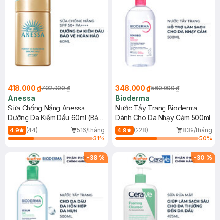
418.000 ₫
348.000 ₫
702.000 ₫
560.000 ₫
Anessa
Bioderma
Sữa Chống Nắng Anessa
Nước Tẩy Trang Bioderma
Dưỡng Da Kiềm Dầu 60ml (Bản
Dành Cho Da Nhạy Cảm 500ml
Mới)
(44)
516/tháng
(228)
839/tháng
4.9
4.9
31
%
50
%
-
38
%
-
30
%