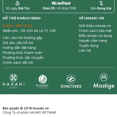
return
nowfree
price
HỖ TRỢ KHÁCH HÀNG
VỀ HASAKI.VN
Hotline:
1800 6324
Giới thiệu Hasaki.vn
(Miễn phí , 08-22h kể cả T7, CN)
Chính sách bảo mật
Điều khoản sử dụng
Các câu hỏi thường gặp
Hasaki cẩm nang
Gửi yêu cầu hỗ trợ
Tuyển dụng
Hướng dẫn đặt hàng
Liên hệ
Phương thức thanh toán
Phương thức vận chuyển
Chính sách đổi trả
Synctives
Clinic
Dermahair
Mastige
Bản quyền © 2016 Hasaki.vn
Công Ty cổ phần HASAKI VIETNAM