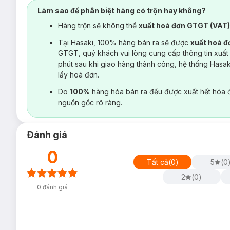
Làm sao để phân biệt hàng có trộn hay không?
Hàng trộn sẽ không thể
xuất hoá đơn GTGT (VAT
Tại Hasaki, 100% hàng bán ra sẽ được
xuất hoá 
GTGT, quý khách vui lòng cung cấp thông tin xuất
phút sau khi giao hàng thành công, hệ thống Hasa
lấy hoá đơn.
Do
100%
hàng hóa bán ra đều được xuất hết hóa 
nguồn gốc rõ ràng.
Đánh giá
0
Tất cả
(
0
)
5
(
0
2
(
0
)
0
đánh giá