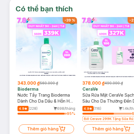
Có thể bạn thích
-
37
%
-
39
%
-
2
343.000 ₫
378.000 ₫
560.000 ₫
490.000 ₫
Bioderma
CeraVe
rma
Nước Tẩy Trang Bioderma
Sữa Rửa Mặt CeraVe Sạc
m
Dành Cho Da Dầu & Hỗn Hợp
Sâu Cho Da Thường Đến 
500ml
Dầu 473ml
/tháng
(228)
698/tháng
(116)
1.4k/t
4.9
4.9
93
%
95
%
Bill Cerave 299K Tặng Sữa Rử
Mặt Cerave 30ml (SL có hạn)
Thêm giỏ hàng
Thêm giỏ hàng