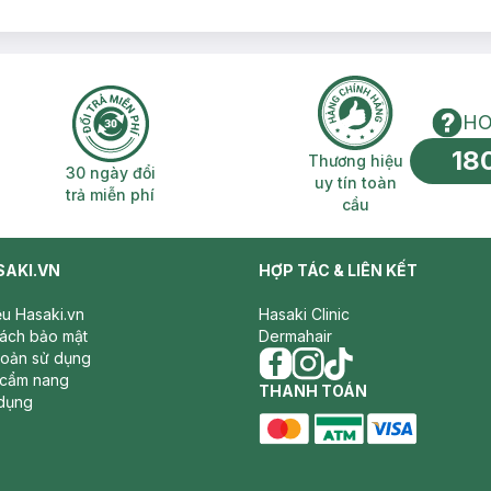
HO
18
n phí 2H
30 ngày đổi trả miễn phí
Thương hiệu uy 
Thương hiệu
30 ngày đổi
uy tín toàn
trả miễn phí
cầu
SAKI.VN
HỢP TÁC & LIÊN KẾT
iệu Hasaki.vn
Hasaki Clinic
sách bảo mật
Dermahair
hoản sử dụng
 cẩm nang
facebook
THANH TOÁN
instagram
tiktok
dụng
master card
ATM card
visa card