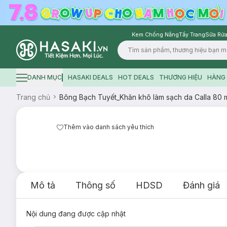
Kem Chống Nắng
Tẩy Trang
Sữa Rửa
Logo
DANH MỤC
HASAKI DEALS
HOT DEALS
THƯƠNG HIỆU
HÀNG 
Hamburger icon
Trang chủ
Bông Bạch Tuyết_Khăn khô làm sạch da Calla 80 
Thêm vào danh sách yêu thích
Mô tả
Thông số
HDSD
Đánh giá
Nội dung đang được cập nhật