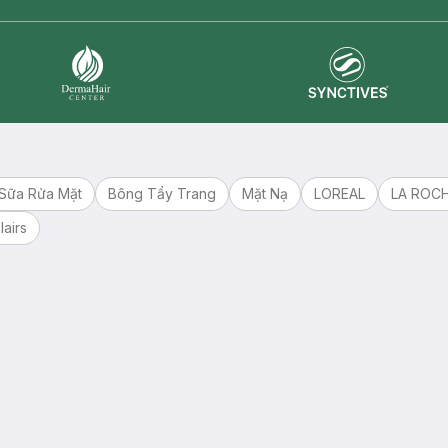
Synctives
Dermahair
Sữa Rửa Mặt
Bông Tẩy Trang
Mặt Nạ
LOREAL
LA ROC
lairs