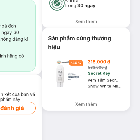
Đổi trả
trong
30 ngày
Xem thêm
 hoá đơn
 ngày. 30
Sản phẩm cùng thương
không đăng kí
hiệu
ính hãng có
318.000 ₫
-
40
%
533.000 ₫
Secret Key
Kem Tắm Secret Key Dưỡng Sáng Da Mặt Và Cơ Thể 200g
Snow White Milky Pack
ận xét của bạn về
 phẩm này
Xem thêm
 đánh giá