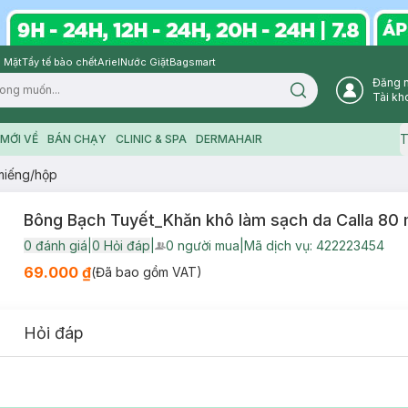
 Mặt
Tẩy tế bào chết
Ariel
Nước Giặt
Bagsmart
Đăng 
Search icon
Tài kh
T
MỚI VỀ
BÁN CHẠY
CLINIC & SPA
DERMAHAIR
miếng/hộp
Bông Bạch Tuyết_Khăn khô làm sạch da Calla 80
0
đánh giá
|
0
Hỏi đáp
|
0
người mua
|
Mã dịch vụ:
422223454
User Product Icon
69.000 ₫
(Đã bao gồm VAT)
Hỏi đáp