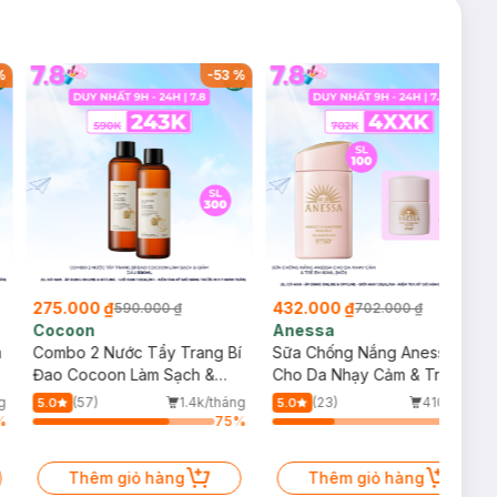
%
-
53
%
-
38
%
275.000 ₫
432.000 ₫
590.000 ₫
702.000 ₫
Cocoon
Anessa
m
Combo 2 Nước Tẩy Trang Bí
Sữa Chống Nắng Anessa
Đao Cocoon Làm Sạch &
Cho Da Nhạy Cảm & Trẻ Em
Giảm Dầu 500ml
60ml (Mới)
g
(57)
1.4k/tháng
(23)
410/tháng
5.0
5.0
%
75
%
34
%
Thêm giỏ hàng
Thêm giỏ hàng