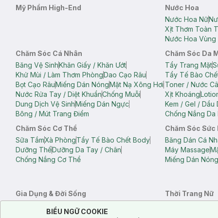
Mỹ Phẩm High-End
Nước Hoa
Nước Hoa Nữ
Nư
Xịt Thơm Toàn 
Nước Hoa Vùng 
Chăm Sóc Cá Nhân
Chăm Sóc Da 
Băng Vệ Sinh
Khăn Giấy / Khăn Ướt
Tẩy Trang Mặt
S
Khử Mùi / Làm Thơm Phòng
Dao Cạo Râu
Tẩy Tế Bào Chế
Bọt Cạo Râu
Miếng Dán Nóng
Mặt Nạ Xông Hơi
Toner / Nước C
Nước Rửa Tay / Diệt Khuẩn
Chống Muỗi
Xịt Khoáng
Lotio
Dung Dịch Vệ Sinh
Miếng Dán Ngực
Kem / Gel / Dầu
Bông / Mút Trang Điểm
Chống Nắng Da 
Chăm Sóc Cơ Thể
Chăm Sóc Sức
Sữa Tắm
Xà Phòng
Tẩy Tế Bào Chết Body
Băng Dán Cá Nh
Dưỡng Thể
Dưỡng Da Tay / Chân
Máy Massage
Mặ
Chống Nắng Cơ Thể
Miếng Dán Nón
Gia Dụng & Đời Sống
Thời Trang Nữ
Khăn Tắm
Bông Tắm / Phụ Kiện Tắm
Áo Crop Top N
Notice about cookies usage
Cookie Consent
BIỂU NGỮ COOKIE
Phụ Kiện Điện Thoại
Quạt Cầm Tay / Quạt Mini
Áo Thun Nữ
Áo 