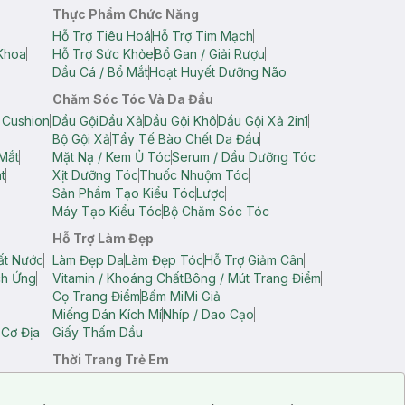
Thực Phẩm Chức Năng
Hỗ Trợ Tiêu Hoá
Hỗ Trợ Tim Mạch
Khoa
Hỗ Trợ Sức Khỏe
Bổ Gan / Giải Rượu
Dầu Cá / Bổ Mắt
Hoạt Huyết Dưỡng Não
Chăm Sóc Tóc Và Da Đầu
 Cushion
Dầu Gội
Dầu Xả
Dầu Gội Khô
Dầu Gội Xả 2in1
Bộ Gội Xả
Tẩy Tế Bào Chết Da Đầu
Mắt
Mặt Nạ / Kem Ủ Tóc
Serum / Dầu Dưỡng Tóc
t
Xịt Dưỡng Tóc
Thuốc Nhuộm Tóc
Sản Phẩm Tạo Kiểu Tóc
Lược
Máy Tạo Kiểu Tóc
Bộ Chăm Sóc Tóc
Hỗ Trợ Làm Đẹp
ất Nước
Làm Đẹp Da
Làm Đẹp Tóc
Hỗ Trợ Giảm Cân
ch Ứng
Vitamin / Khoáng Chất
Bông / Mút Trang Điểm
Cọ Trang Điểm
Bấm Mi
Mi Giả
Miếng Dán Kích Mí
Nhíp / Dao Cạo
 Cơ Địa
Giấy Thấm Dầu
Thời Trang Trẻ Em
op Nam
Áo Dây Trẻ Em
Áo Thun Trẻ Em
Áo Sát Nách Trẻ Em
Quần Short Trẻ Em