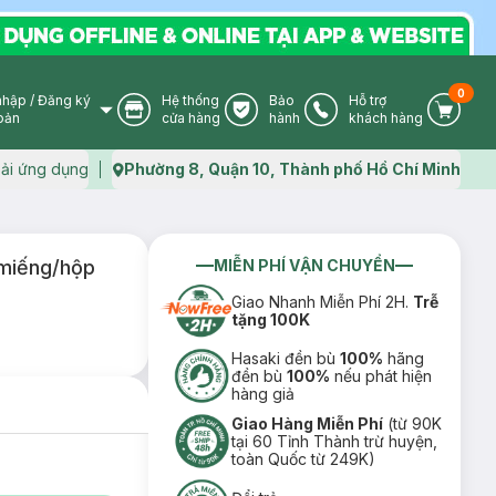
0
nhập
/
Đăng ký
Hệ thống
Bảo
Hỗ trợ
User Icon
Store Icon
Warranty Icon
Phone Icon
Cart I
oản
cửa hàng
hành
khách hàng
ải ứng dụng
Phường 8, Quận 10, Thành phố Hồ Chí Minh
Map icon
 miếng/hộp
MIỄN PHÍ VẬN CHUYỂN
Giao Nhanh Miễn Phí 2H.
Trễ
tặng 100K
Hasaki đền bù
100%
hãng
đền bù
100%
nếu phát hiện
hàng giả
Giao Hàng Miễn Phí
(từ 90K
tại 60 Tỉnh Thành trừ huyện,
toàn Quốc từ 249K)