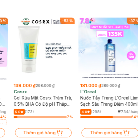
3
%
-
53
%
-
37
139.000 ₫
181.000 ₫
298.000 ₫
289.000 ₫
Cosrx
L'Oreal
h
Gel Rửa Mặt Cosrx Tràm Trà,
Nước Tẩy Trang L'Oreal Là
Da
0.5% BHA Có Độ pH Thấp
Sạch Sâu Trang Điểm 400ml
150ml
háng
(173)
(298)
734/thán
5.0
4.8
64
%
7
%
64
a
Thêm giỏ hàng
Thêm giỏ hàng