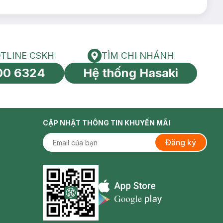
TLINE CSKH
TÌM CHI NHÁNH
HOTLINE CSKH
Tìm chi nhánh
00 6324
Hệ thống Hasaki
tín toàn cầu
CẬP NHẬT THÔNG TIN KHUYẾN MÃI
Đăng ký
Appstore icon
Goolge Play icon