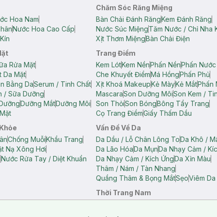
Chăm Sóc Răng Miệng
ớc Hoa Nam
Bàn Chải Đánh Răng
Kem Đánh Răng
Thân
Nước Hoa Cao Cấp
Nước Súc Miệng
Tăm Nước / Chỉ Nha 
Kín
Xịt Thơm Miệng
Bàn Chải Điện
Mặt
Trang Điểm
ữa Rửa Mặt
Kem Lót
Kem Nền
Phấn Nền
Phấn Nước
t Da Mặt
Che Khuyết Điểm
Má Hồng
Phấn Phủ
ân Bằng Da
Serum / Tinh Chất
Xịt Khoá Makeup
Kẻ Mày
Kẻ Mắt
Phấn 
n / Sữa Dưỡng
Mascara
Son Dưỡng Môi
Son Kem / Tin
 Dưỡng
Dưỡng Mắt
Dưỡng Môi
Son Thỏi
Son Bóng
Bông Tẩy Trang
Mặt
Cọ Trang Điểm
Giấy Thấm Dầu
 Khỏe
Vấn Đề Về Da
ân
Chống Muỗi
Khẩu Trang
Da Dầu / Lỗ Chân Lông To
Da Khô / M
t Nạ Xông Hơi
Da Lão Hóa
Da Mụn
Da Nhạy Cảm / Kí
g
Nước Rửa Tay / Diệt Khuẩn
Da Nhạy Cảm / Kích Ứng
Da Xỉn Màu
Thâm / Nám / Tàn Nhang
Quầng Thâm & Bọng Mắt
Sẹo
Viêm Da
Thời Trang Nam
ữ
Áo Hai Dây Nữ
Áo Polo Nữ
Áo Polo Nam
Áo Thun Nam
Áo Tank T
Tank Top Nữ
Quần Dài Nữ
Quần Lót Nam
Quần Short Nam