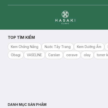
Clinic
TOP TÌM KIẾM
Kem Chống Nắng
Nước Tẩy Trang
Kem Dưỡng Ẩm
Obagi
VASELINE
Carslan
cerave
olay
toner k
DANH MỤC SẢN PHẨM