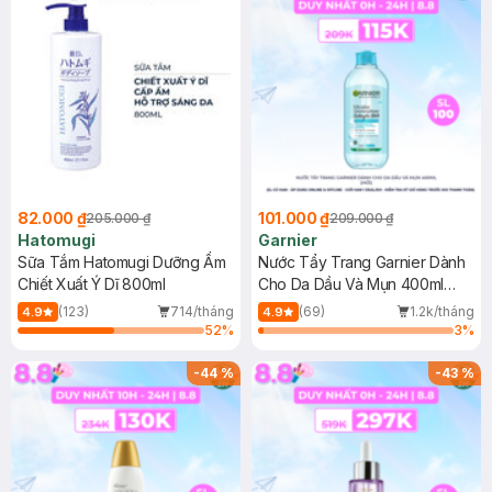
82.000 ₫
101.000 ₫
205.000 ₫
209.000 ₫
Hatomugi
Garnier
Sữa Tắm Hatomugi Dưỡng Ẩm
Nước Tẩy Trang Garnier Dành
Chiết Xuất Ý Dĩ 800ml
Cho Da Dầu Và Mụn 400ml
(Mới)
(123)
714/tháng
(69)
1.2k/tháng
4.9
4.9
52
%
3
%
-
44
%
-
43
%