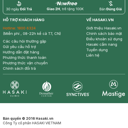
return
nowfree
price
HỖ TRỢ KHÁCH HÀNG
VỀ HASAKI.VN
Hotline:
1800 6324
Giới thiệu Hasaki.vn
(Miễn phí , 08-22h kể cả T7, CN)
Chính sách bảo mật
Điều khoản sử dụng
Các câu hỏi thường gặp
Hasaki cẩm nang
Gửi yêu cầu hỗ trợ
Tuyển dụng
Hướng dẫn đặt hàng
Liên hệ
Phương thức thanh toán
Phương thức vận chuyển
Chính sách đổi trả
Synctives
Clinic
Dermahair
Mastige
Bản quyền © 2016 Hasaki.vn
Công Ty cổ phần HASAKI VIETNAM