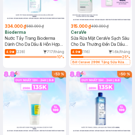
334.000 ₫
315.000 ₫
560.000 ₫
490.000 ₫
Bioderma
CeraVe
Nước Tẩy Trang Bioderma
Sữa Rửa Mặt CeraVe Sạch Sâu
Dành Cho Da Dầu & Hỗn Hợp
Cho Da Thường Đến Da Dầu
500ml
473ml
(228)
717/tháng
(116)
1.6k/tháng
4.9
4.9
10
%
25
%
Bill Cerave 299K Tặng Sữa Rửa
Mặt Cerave 30ml (SL có hạn)
-
53
%
-
50
%