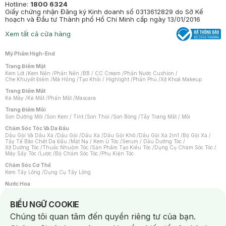
Hotline:
1800 6324
Giấy chứng nhận Đăng ký Kinh doanh số 0313612829 do Sở Kế
hoạch và Đầu tư Thành phố Hồ Chí Minh cấp ngày 13/01/2016
Xem tất cả cửa hàng
Mỹ Phẩm High-End
Trang Điểm Mặt
Kem Lót
/
Kem Nền
/
Phấn Nền
/
BB / CC Cream
/
Phấn Nước Cushion
/
Che Khuyết Điểm
/
Má Hồng
/
Tạo Khối / Highlight
/
Phấn Phủ
/
Xịt Khoá Makeup
Trang Điểm Mắt
Kẻ Mày
/
Kẻ Mắt
/
Phấn Mắt
/
Mascara
Trang Điểm Môi
Son Dưỡng Môi
/
Son Kem / Tint
/
Son Thỏi
/
Son Bóng
/
Tẩy Trang Mắt / Môi
Chăm Sóc Tóc Và Da Đầu
Dầu Gội Và Dầu Xả
/
Dầu Gội
/
Dầu Xả
/
Dầu Gội Khô
/
Dầu Gội Xả 2in1
/
Bộ Gội Xả
/
Tẩy Tế Bào Chết Da Đầu
/
Mặt Nạ / Kem Ủ Tóc
/
Serum / Dầu Dưỡng Tóc
/
Xịt Dưỡng Tóc
/
Thuốc Nhuộm Tóc
/
Sản Phẩm Tạo Kiểu Tóc
/
Dụng Cụ Chăm Sóc Tóc
/
Máy Sấy Tóc
/
Lược
/
Bộ Chăm Sóc Tóc
/
Phụ Kiện Tóc
Chăm Sóc Cơ Thể
Kem Tẩy Lông
/
Dụng Cụ Tẩy Lông
Nước Hoa
Nước Hoa Nữ
/
Nước Hoa Nam
/
Nước Hoa Cao Cấp
/
Xịt Thơm Toàn Thân
/
Nước Hoa Vùng Kín
Notice about cookies usage
BIỂU NGỮ COOKIE
Chăm Sóc Cá Nhân
Chúng tôi quan tâm đến quyền riêng tư của bạn.
Chống Muỗi
/
Khẩu Trang
/
Máy Massage
/
Mặt Nạ Xông Hơi
/
Nước Rửa Tay
/
Sản Phẩm Chăm Sóc Khác
/
Bàn Chải Đánh Răng
/
Bàn Chải Điện
/