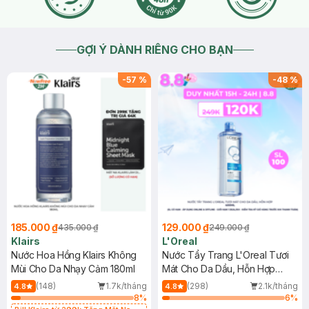
GỢI Ý DÀNH RIÊNG CHO BẠN
-
57
%
-
48
%
185.000 ₫
129.000 ₫
435.000 ₫
249.000 ₫
Klairs
L'Oreal
Nước Hoa Hồng Klairs Không
Nước Tẩy Trang L'Oreal Tươi
Mùi Cho Da Nhạy Cảm 180ml
Mát Cho Da Dầu, Hỗn Hợp
400ml
(148)
1.7k/tháng
(298)
2.1k/tháng
4.8
4.8
8
%
6
%