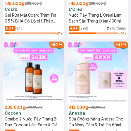
139.000 ₫
145.000 ₫
298.000 ₫
289.000 ₫
Cosrx
L'Oreal
Gel Rửa Mặt Cosrx Tràm Trà,
Nước Tẩy Trang L'Oreal Làm
0.5% BHA Có Độ pH Thấp
Sạch Sâu Trang Điểm 400ml
150ml
(173)
(298)
916/tháng
5.0
4.8
8
%
55
%
-
60
%
-
41
%
236.000 ₫
413.000 ₫
590.000 ₫
702.000 ₫
Cocoon
Anessa
Combo 2 Nước Tẩy Trang Bí
Sữa Chống Nắng Anessa Cho
Đao Cocoon Làm Sạch & Giảm
Da Nhạy Cảm & Trẻ Em 60ml
Dầu 500ml
(Mới)