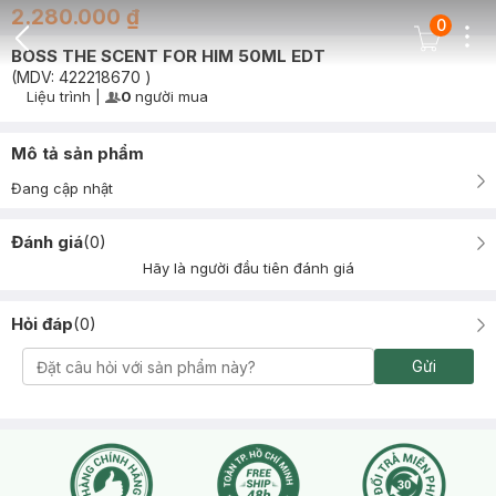
2.280.000 ₫
0
Dots
Cart Icon
BOSS THE SCENT FOR HIM 50ML EDT
Back Icon
(MDV:
422218670
)
Liệu trình
|
0
người mua
User Product Icon
Timer Gray Icon
Mô tả sản phẩm
Đang cập nhật
Đánh giá
(
0
)
Hãy là người đầu tiên đánh giá
Hỏi đáp
(
0
)
Gửi