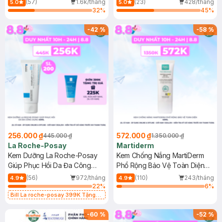
(57)
1.6k/tháng
(23)
428/tháng
5.0
5.0
32
%
45
%
-
42
%
-
58
%
256.000 ₫
572.000 ₫
445.000 ₫
1.350.000 ₫
La Roche-Posay
Martiderm
Kem Dưỡng La Roche-Posay
Kem Chống Nắng MartiDerm
Giúp Phục Hồi Da Đa Công
Phổ Rộng Bảo Vệ Toàn Diện
Dụng 40ml
40ml
(56)
972/tháng
(110)
243/tháng
4.9
4.9
22
%
6
%
Bill La roche-posay 399K Tặng
Gel rửa mặt da dầu nhạy cảm 50ml
(SL có hạn)
-
60
%
-
52
%