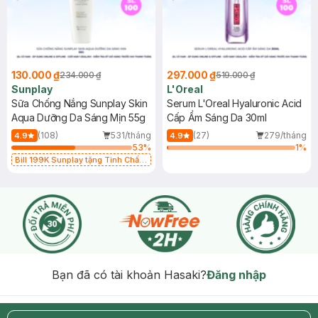
130.000 ₫
297.000 ₫
234.000 ₫
519.000 ₫
Sunplay
L'Oreal
Sữa Chống Nắng Sunplay Skin
Serum L'Oreal Hyaluronic Acid
Aqua Dưỡng Da Sáng Mịn 55g
Cấp Ẩm Sáng Da 30ml
(108)
531/tháng
(27)
279/tháng
4.9
4.9
53
%
1
%
Bill 199K Sunplay tặng Tinh Chất
Chống Nắng 7g trị giá 30K (SL có
hạn)
Bạn đã có tài khoản Hasaki?
Đăng nhập