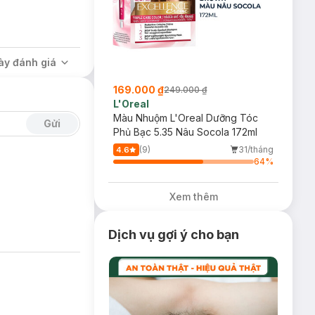
ày đánh giá
169.000 ₫
249.000 ₫
ẹp châu Á tin dùng
L'Oreal
Màu Nhuộm L'Oreal Dưỡng Tóc
Gửi
Phủ Bạc 5.35 Nâu Socola 172ml
(9)
31/tháng
4.6
64
%
Xem thêm
Dịch vụ gợi ý cho bạn