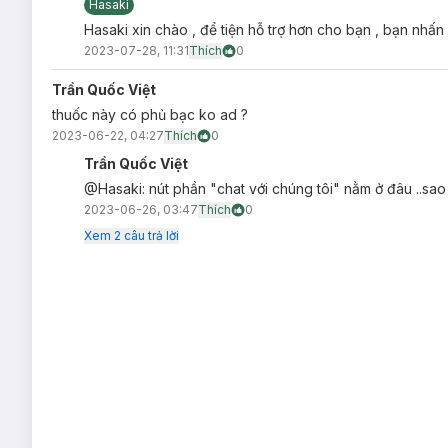
Hasaki
Dung tích:
108ml
Hasaki xin chào , để tiện hỗ trợ hơn cho bạn , bạn nhấn
2023-07-28, 11:31
Thích
0
Thương hiệu:
Liese
Xuất xứ thương hiệu:
Nhật Bản
Trần Quốc Việt
Sản xuất tại:
Nhật Bản.
thuốc này có phủ bạc ko ad ?
2023-06-22, 04:27
Thích
0
Lưu ý: Tác dụng có thể khác nhau tuỳ cơ địa của người dùn
Trần Quốc Việt
@Hasaki: nút phần "chat với chúng tôi" nằm ở đâu ..sa
2023-06-26, 03:47
Thích
0
Xem
2
câu trả lời