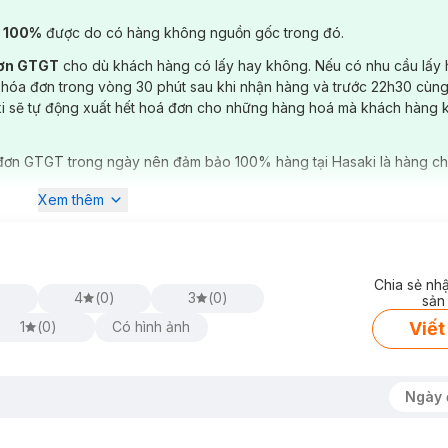
) 100%
được do có hàng không nguồn gốc trong đó.
đơn GTGT
cho dù khách hàng có lấy hay không. Nếu có nhu cầu lấy
 hóa đơn trong vòng 30 phút sau khi nhận hàng và trước 22h30 cùng
ki sẽ tự động xuất hết hoá đơn cho những hàng hoá mà khách hàng 
đơn GTGT trong ngày nên đảm bảo 100% hàng tại Hasaki là hàng ch
Xem thêm
Chia sẻ nh
)
4
(
0
)
3
(
0
)
sản
Viết
1
(
0
)
Có hình ảnh
tại
Hasaki
với các màu:
Ngày 