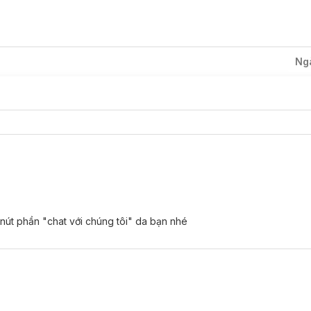
c đẹp đều màu.
ừ Nhật Bản
.
ed Silk và Lanolin Acid
giúp phục hồi tóc hư tổn.
Ng
ể tự nhuộm cho riêng mình.
 số 1 tại Nhật Bản* theo tổng giá trị bán ra, được nhiều tín đồ làm đ
SRI+ của Intage INC., Nhật Bản.
 nút phần "chat với chúng tôi" da bạn nhé
ớt.