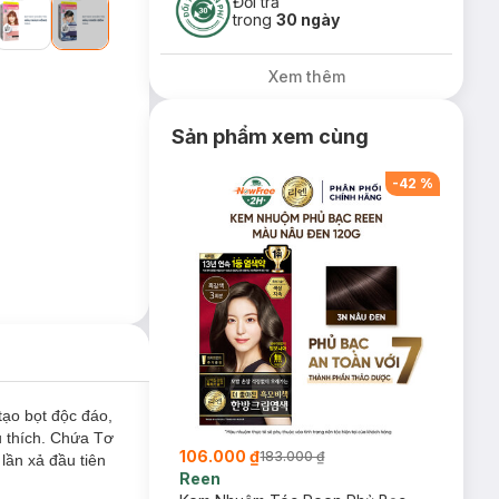
Đổi trả
trong
30 ngày
Xem thêm
Sản phẩm xem cùng
-
42
%
ạo bọt độc đáo,
 thích. Chứa Tơ
106.000 ₫
183.000 ₫
lần xả đầu tiên
Reen