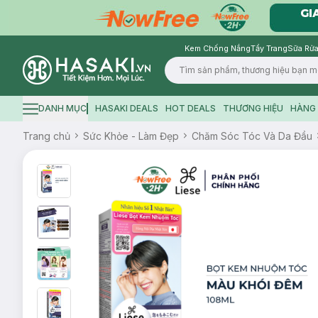
Kem Chống Nắng
Tẩy Trang
Sữa Rửa
Logo
DANH MỤC
HASAKI DEALS
HOT DEALS
THƯƠNG HIỆU
HÀNG 
Hamburger icon
Trang chủ
Sức Khỏe - Làm Đẹp
Chăm Sóc Tóc Và Da Đầu