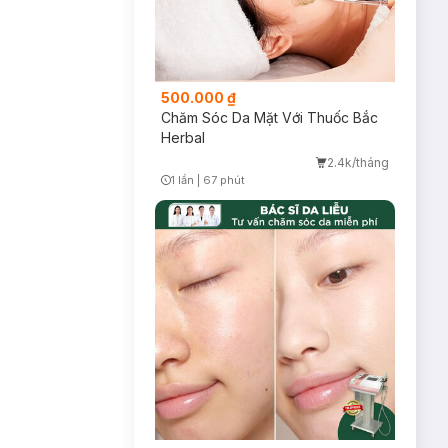
500.000 ₫
Chăm Sóc Da Mặt Với Thuốc Bắc
Herbal
2.4k/tháng
1 lần
|
67 phút
Timer Gray Icon