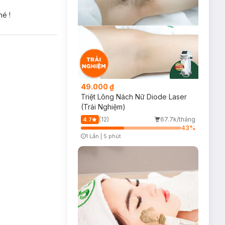
hé !
49.000 ₫
Triệt Lông Nách Nữ Diode Laser
(Trải Nghiệm)
(12)
67.7k/tháng
4.7
43
%
1 Lần
|
5 phút
Timer Gray Icon