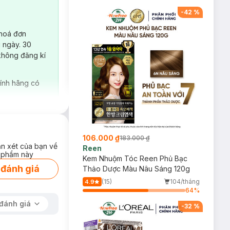
-
42
%
 hoá đơn
 ngày. 30
không đăng kí
ính hãng có
106.000 ₫
183.000 ₫
ận xét của bạn về
Reen
 phẩm này
Kem Nhuộm Tóc Reen Phủ Bạc
 đánh giá
Thảo Dược Màu Nâu Sáng 120g
(15)
104/tháng
4.9
64
%
đánh giá
-
32
%