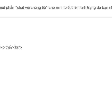
 nút phần "chat với chúng tôi" cho mình biết thêm tình trạng da bạn n
g
o ko thấy<br/>