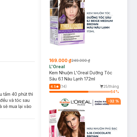
169.000 ₫
249.000 ₫
L'Oreal
Kem Nhuộm L'Oreal Dưỡng Tóc
Sâu 6.1 Nâu Lạnh 172ml
(14)
25/tháng
4.5
64
%
u tầm 40 phút thì
đều và tóc sau
-
32
%
à sẽ mua lại vào