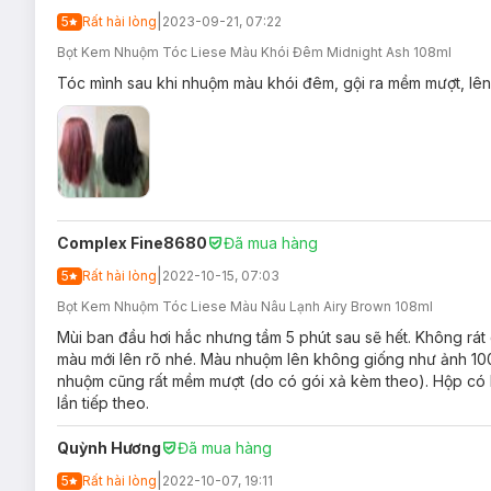
Royal Brown:
|
Màu Nâu Hạt Dẻ
5
Rất hài lòng
2023-09-21, 07:22
Bọt Kem Nhuộm Tóc Liese Màu Khói Đêm Midnight Ash 108ml
Dark Chocolate:
Nâu Socola
Tóc mình sau khi nhuộm màu khói đêm, gội ra mềm mượt, lên 
Airy Brown:
Màu Nâu Lạnh
British Ash:
Màu Nâu Rêu
Sugar Pink:
Màu Nâu Hồng
Deep Violet:
Màu Nâu Tím
Midnight Ash:
Màu Khói Đêm
Complex Fine8680
Đã mua hàng
Smoky Ash Gray:
Màu Nâu Khói Tro
|
5
Rất hài lòng
2022-10-15, 07:03
Marshmallow Brown:
Màu Nâu Kẹo Ngọt
Bọt Kem Nhuộm Tóc Liese Màu Nâu Lạnh Airy Brown 108ml
Coral Orange:
Màu Nâu Cam Đất
Mùi ban đầu hơi hắc nhưng tầm 5 phút sau sẽ hết. Không rát 
màu mới lên rõ nhé. Màu nhuộm lên không giống như ảnh 1
nhuộm cũng rất mềm mượt (do có gói xả kèm theo). Hộp có kèm
lần tiếp theo.
Quỳnh Hương
Đã mua hàng
Ưu thế nổi bật:
|
5
Rất hài lòng
2022-10-07, 19:11