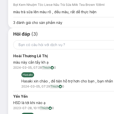
Cấu trúc bọt kem siêu mịn bám sát từng sợi tóc giúp tó
Bọt Kem Nhuộm Tóc Liese Nâu Trà Sữa Milk Tea Brown 108ml
Bảo vệ tóc trước hư tổn nhờ
công nghệ Coacervate t
màu trà sữa lên màu rõ , đều màu, rất dễ thực hiện
2 thành phần dưỡng tóc nổi bật:
tơ thuỷ phân Hydrolyz
3
đánh giá cho sản phẩm này
Sử dụng vòi tạo bọt thông minh, tiện lợi, ai cũng có th
Hỏi đáp
Thương hiệu bọt kem nhuộm tóc thời trang chiếm thị phần
(3)
và yêu thích.
*Dựa trên số liệu khảo sát thị trường từ 10/2020 – 9/2021 từ 
Hoài Thương Lê Thị
màu này cần tẩy kh ạ
2024-03-05, 07:28
Thích
0
Hasaki
Hasaki xin chào , để tiện hỗ trợ hơn cho bạn , bạn nhấn
Bảo quản:
2024-03-05, 07:29
Thích
0
Nơi khô ráo thoáng mát.
Yến Yến
Tránh ánh nắng trực tiếp, nơi có nhiệt độ cao hoặc ẩm ư
HSD là tới khi nào ạ
Đậy nắp kín sau khi sử dụng.
2023-07-28, 10:11
Thích
0
Thông số sản phẩm: