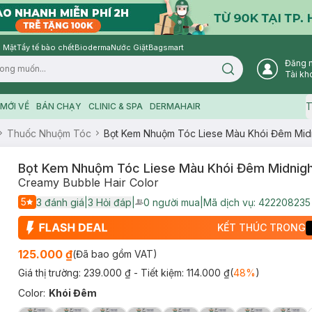
 Mặt
Tẩy tế bào chết
Bioderma
Nước Giặt
Bagsmart
Đăng 
Search icon
Tài kh
T
MỚI VỀ
BÁN CHẠY
CLINIC & SPA
DERMAHAIR
Thuốc Nhuộm Tóc
Bọt Kem Nhuộm Tóc Liese Màu Khói Đêm Midn
Bọt Kem Nhuộm Tóc Liese Màu Khói Đêm Midnigh
Creamy Bubble Hair Color
5
3
đánh giá
|
3
Hỏi đáp
|
0
người mua
|
Mã dịch vụ:
422208235
User Product Icon
KẾT THÚC TRONG
125.000 ₫
(Đã bao gồm VAT)
Giá thị trường:
239.000 ₫
- Tiết kiệm:
114.000 ₫
(
48
%
)
Color
:
Khói Đêm