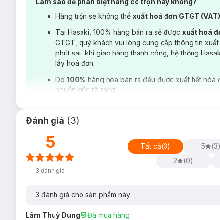
Làm sao để phân biệt hàng có trộn hay không?
Hàng trộn sẽ không thể
xuất hoá đơn GTGT (VAT
Tại Hasaki, 100% hàng bán ra sẽ được
xuất hoá 
GTGT, quý khách vui lòng cung cấp thông tin xuất
phút sau khi giao hàng thành công, hệ thống Hasa
lấy hoá đơn.
Do
100%
hàng hóa bán ra đều được xuất hết hóa 
nguồn gốc rõ ràng.
Đánh giá
(
3
)
5
Tất cả
(
3
)
5
(
3
2
(
0
)
3
đánh giá
Hiện sản phẩm
Bọt Kem Nhuộm Tóc Liese 108ml
đã có mặt 
3
đánh giá cho sản phẩm này
Provence Rose:
Màu Nâu Đỏ
Lâm Thuỳ Dung
Milk Tea Brown:
Đã mua hàng
Màu Nâu Trà Sữa