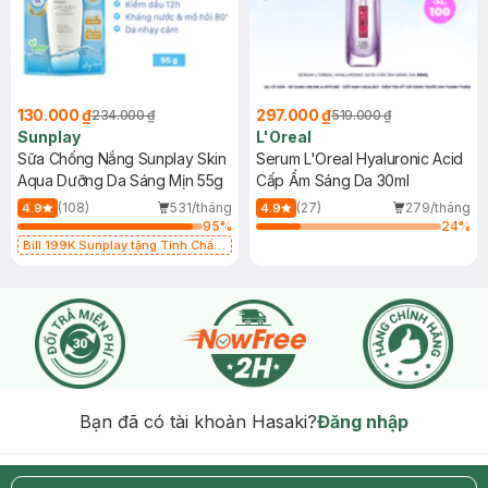
130.000 ₫
297.000 ₫
234.000 ₫
519.000 ₫
Sunplay
L'Oreal
Sữa Chống Nắng Sunplay Skin
Serum L'Oreal Hyaluronic Acid
Aqua Dưỡng Da Sáng Mịn 55g
Cấp Ẩm Sáng Da 30ml
(108)
531/tháng
(27)
279/tháng
4.9
4.9
95
%
24
%
Bill 199K Sunplay tặng Tinh Chất
Chống Nắng 7g trị giá 30K (SL có
hạn)
Bạn đã có tài khoản Hasaki?
Đăng nhập