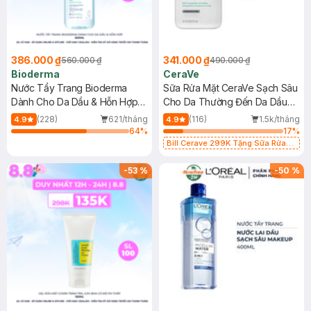
386.000 ₫
341.000 ₫
560.000 ₫
490.000 ₫
Bioderma
CeraVe
Nước Tẩy Trang Bioderma
Sữa Rửa Mặt CeraVe Sạch Sâu
Dành Cho Da Dầu & Hỗn Hợp
Cho Da Thường Đến Da Dầu
500ml
473ml
(228)
621/tháng
(116)
1.5k/tháng
4.9
4.9
64
%
17
%
Bill Cerave 299K Tặng Sữa Rửa
Mặt Cerave 30ml (SL có hạn)
-
53
%
-
50
%