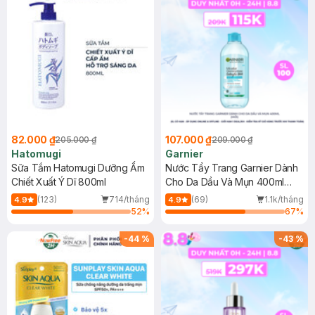
82.000 ₫
107.000 ₫
205.000 ₫
209.000 ₫
Hatomugi
Garnier
Sữa Tắm Hatomugi Dưỡng Ẩm
Nước Tẩy Trang Garnier Dành
Chiết Xuất Ý Dĩ 800ml
Cho Da Dầu Và Mụn 400ml
(Mới)
(123)
714/tháng
(69)
1.1k/tháng
4.9
4.9
52
%
67
%
-
44
%
-
43
%