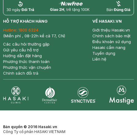
return
nowfree
price
HỖ TRỢ KHÁCH HÀNG
VỀ HASAKI.VN
Hotline:
1800 6324
Giới thiệu Hasaki.vn
(Miễn phí , 08-22h kể cả T7, CN)
Chính sách bảo mật
Điều khoản sử dụng
Các câu hỏi thường gặp
Hasaki cẩm nang
Gửi yêu cầu hỗ trợ
Tuyển dụng
Hướng dẫn đặt hàng
Liên hệ
Phương thức thanh toán
Phương thức vận chuyển
Chính sách đổi trả
Synctives
Clinic
Dermahair
Mastige
Bản quyền © 2016 Hasaki.vn
Công Ty cổ phần HASAKI VIETNAM