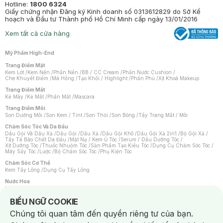
Hotline:
1800 6324
Giấy chứng nhận Đăng ký Kinh doanh số 0313612829 do Sở Kế
hoạch và Đầu tư Thành phố Hồ Chí Minh cấp ngày 13/01/2016
Xem tất cả cửa hàng
Mỹ Phẩm High-End
Trang Điểm Mặt
Kem Lót
/
Kem Nền
/
Phấn Nền
/
BB / CC Cream
/
Phấn Nước Cushion
/
Che Khuyết Điểm
/
Má Hồng
/
Tạo Khối / Highlight
/
Phấn Phủ
/
Xịt Khoá Makeup
Trang Điểm Mắt
Kẻ Mày
/
Kẻ Mắt
/
Phấn Mắt
/
Mascara
Trang Điểm Môi
Son Dưỡng Môi
/
Son Kem / Tint
/
Son Thỏi
/
Son Bóng
/
Tẩy Trang Mắt / Môi
Chăm Sóc Tóc Và Da Đầu
Dầu Gội Và Dầu Xả
/
Dầu Gội
/
Dầu Xả
/
Dầu Gội Khô
/
Dầu Gội Xả 2in1
/
Bộ Gội Xả
/
Tẩy Tế Bào Chết Da Đầu
/
Mặt Nạ / Kem Ủ Tóc
/
Serum / Dầu Dưỡng Tóc
/
Xịt Dưỡng Tóc
/
Thuốc Nhuộm Tóc
/
Sản Phẩm Tạo Kiểu Tóc
/
Dụng Cụ Chăm Sóc Tóc
/
Máy Sấy Tóc
/
Lược
/
Bộ Chăm Sóc Tóc
/
Phụ Kiện Tóc
Chăm Sóc Cơ Thể
Kem Tẩy Lông
/
Dụng Cụ Tẩy Lông
Nước Hoa
Nước Hoa Nữ
/
Nước Hoa Nam
/
Nước Hoa Cao Cấp
/
Xịt Thơm Toàn Thân
/
Nước Hoa Vùng Kín
Notice about cookies usage
BIỂU NGỮ COOKIE
Chăm Sóc Cá Nhân
Chúng tôi quan tâm đến quyền riêng tư của bạn.
Chống Muỗi
/
Khẩu Trang
/
Máy Massage
/
Mặt Nạ Xông Hơi
/
Nước Rửa Tay
/
Sản Phẩm Chăm Sóc Khác
/
Bàn Chải Đánh Răng
/
Bàn Chải Điện
/