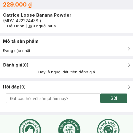
229.000 ₫
Catrice Loose Banana Powder
(MDV:
422224438
)
Liệu trình
|
0
người mua
User Product Icon
Timer Gray Icon
Mô tả sản phẩm
Đang cập nhật
Đánh giá
(
0
)
Hãy là người đầu tiên đánh giá
Hỏi đáp
(
0
)
Gửi