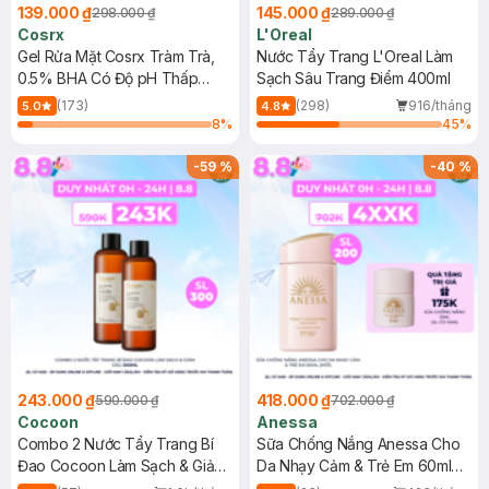
139.000 ₫
145.000 ₫
298.000 ₫
289.000 ₫
Cosrx
L'Oreal
Gel Rửa Mặt Cosrx Tràm Trà,
Nước Tẩy Trang L'Oreal Làm
0.5% BHA Có Độ pH Thấp
Sạch Sâu Trang Điểm 400ml
150ml
(173)
(298)
916/tháng
5.0
4.8
8
%
45
%
-
59
%
-
40
%
243.000 ₫
418.000 ₫
590.000 ₫
702.000 ₫
Cocoon
Anessa
Combo 2 Nước Tẩy Trang Bí
Sữa Chống Nắng Anessa Cho
Đao Cocoon Làm Sạch & Giảm
Da Nhạy Cảm & Trẻ Em 60ml
Dầu 500ml
(Mới)