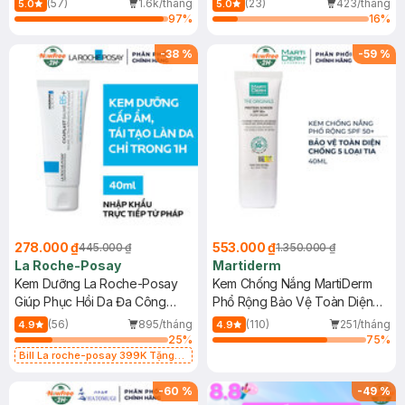
(57)
1.6k/tháng
(23)
423/tháng
5.0
5.0
97
%
16
%
-
38
%
-
59
%
278.000 ₫
553.000 ₫
445.000 ₫
1.350.000 ₫
La Roche-Posay
Martiderm
Kem Dưỡng La Roche-Posay
Kem Chống Nắng MartiDerm
Giúp Phục Hồi Da Đa Công
Phổ Rộng Bảo Vệ Toàn Diện
Dụng 40ml
40ml
(56)
895/tháng
(110)
251/tháng
4.9
4.9
25
%
75
%
Bill La roche-posay 399K Tặng
Gel rửa mặt da dầu nhạy cảm 50ml
(SL có hạn)
-
60
%
-
49
%