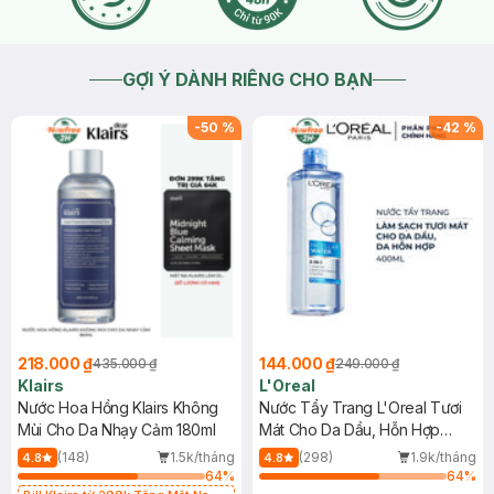
GỢI Ý DÀNH RIÊNG CHO BẠN
-
50
%
-
42
%
218.000 ₫
144.000 ₫
435.000 ₫
249.000 ₫
Klairs
L'Oreal
Nước Hoa Hồng Klairs Không
Nước Tẩy Trang L'Oreal Tươi
Mùi Cho Da Nhạy Cảm 180ml
Mát Cho Da Dầu, Hỗn Hợp
400ml
(148)
1.5k/tháng
(298)
1.9k/tháng
4.8
4.8
64
%
64
%