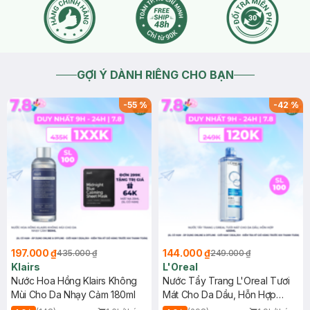
GỢI Ý DÀNH RIÊNG CHO BẠN
-
55
%
-
42
%
197.000 ₫
144.000 ₫
435.000 ₫
249.000 ₫
Klairs
L'Oreal
Nước Hoa Hồng Klairs Không
Nước Tẩy Trang L'Oreal Tươi
Mùi Cho Da Nhạy Cảm 180ml
Mát Cho Da Dầu, Hỗn Hợp
400ml