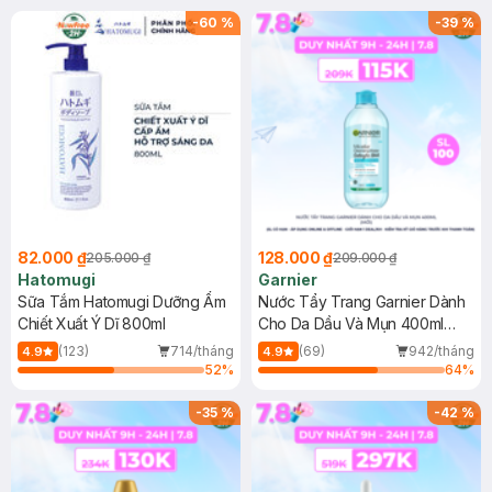
(SL có hạn)
-
60
%
-
39
%
82.000 ₫
128.000 ₫
205.000 ₫
209.000 ₫
Hatomugi
Garnier
Sữa Tắm Hatomugi Dưỡng Ẩm
Nước Tẩy Trang Garnier Dành
Chiết Xuất Ý Dĩ 800ml
Cho Da Dầu Và Mụn 400ml
(Mới)
(123)
714/tháng
(69)
942/tháng
4.9
4.9
52
%
64
%
-
35
%
-
42
%