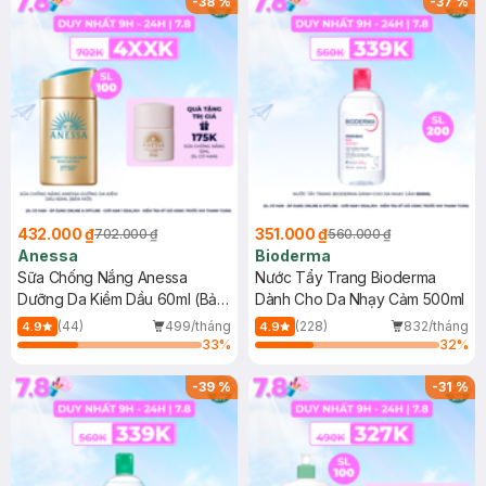
-
38
%
-
37
%
432.000 ₫
351.000 ₫
702.000 ₫
560.000 ₫
Anessa
Bioderma
Sữa Chống Nắng Anessa
Nước Tẩy Trang Bioderma
Dưỡng Da Kiềm Dầu 60ml (Bản
Dành Cho Da Nhạy Cảm 500ml
Mới)
(44)
499/tháng
(228)
832/tháng
4.9
4.9
33
%
32
%
-
39
%
-
31
%