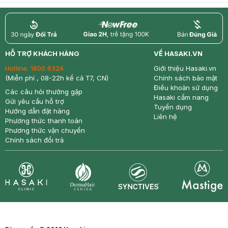
return
nowfree
price
HỖ TRỢ KHÁCH HÀNG
VỀ HASAKI.VN
Hotline:
1800 6324
Giới thiệu Hasaki.vn
(Miễn phí , 08-22h kể cả T7, CN)
Chính sách bảo mật
Điều khoản sử dụng
Các câu hỏi thường gặp
Hasaki cẩm nang
Gửi yêu cầu hỗ trợ
Tuyển dụng
Hướng dẫn đặt hàng
Liên hệ
Phương thức thanh toán
Phương thức vận chuyển
Chính sách đổi trả
Synctives
Clinic
Dermahair
Mastige