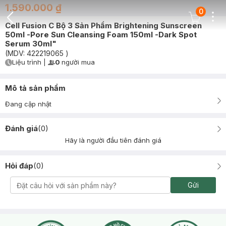
1.590.000 ₫
0
Dots
Cart Icon
Cell Fusion C Bộ 3 Sản Phẩm Brightening Sunscreen
Back Icon
50ml -Pore Sun Cleansing Foam 150ml -Dark Spot
Serum 30ml"
(MDV:
422219065
)
Liệu trình
|
0
người mua
User Product Icon
Timer Gray Icon
Mô tả sản phẩm
Đang cập nhật
Đánh giá
(
0
)
Hãy là người đầu tiên đánh giá
Hỏi đáp
(
0
)
Gửi