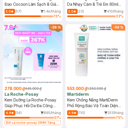
Đao Cocoon Làm Sạch & Giảm
Da Nhạy Cảm & Trẻ Em 60ml
Dầu 500ml
(Mới)
(57)
1.4k/tháng
(23)
410/tháng
5.0
5.0
75
%
33
%
-
38
%
-
59
%
278.000 ₫
553.000 ₫
445.000 ₫
1.350.000 ₫
La Roche-Posay
Martiderm
Kem Dưỡng La Roche-Posay
Kem Chống Nắng MartiDerm
Giúp Phục Hồi Da Đa Công
Phổ Rộng Bảo Vệ Toàn Diện
Dụng 40ml
40ml
(56)
895/tháng
(110)
251/tháng
4.9
4.9
51
%
75
%
Bill La roche-posay 399K Tặng
Gel rửa mặt da dầu nhạy cảm 50ml