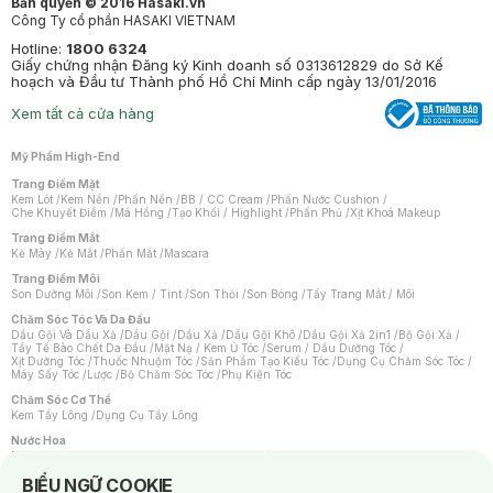
Bản quyền © 2016 Hasaki.vn
Công Ty cổ phần HASAKI VIETNAM
Hotline:
1800 6324
Giấy chứng nhận Đăng ký Kinh doanh số 0313612829 do Sở Kế
hoạch và Đầu tư Thành phố Hồ Chí Minh cấp ngày 13/01/2016
Xem tất cả cửa hàng
Mỹ Phẩm High-End
Trang Điểm Mặt
Kem Lót
/
Kem Nền
/
Phấn Nền
/
BB / CC Cream
/
Phấn Nước Cushion
/
Che Khuyết Điểm
/
Má Hồng
/
Tạo Khối / Highlight
/
Phấn Phủ
/
Xịt Khoá Makeup
Trang Điểm Mắt
Kẻ Mày
/
Kẻ Mắt
/
Phấn Mắt
/
Mascara
Trang Điểm Môi
Son Dưỡng Môi
/
Son Kem / Tint
/
Son Thỏi
/
Son Bóng
/
Tẩy Trang Mắt / Môi
Chăm Sóc Tóc Và Da Đầu
Dầu Gội Và Dầu Xả
/
Dầu Gội
/
Dầu Xả
/
Dầu Gội Khô
/
Dầu Gội Xả 2in1
/
Bộ Gội Xả
/
Tẩy Tế Bào Chết Da Đầu
/
Mặt Nạ / Kem Ủ Tóc
/
Serum / Dầu Dưỡng Tóc
/
Xịt Dưỡng Tóc
/
Thuốc Nhuộm Tóc
/
Sản Phẩm Tạo Kiểu Tóc
/
Dụng Cụ Chăm Sóc Tóc
/
Máy Sấy Tóc
/
Lược
/
Bộ Chăm Sóc Tóc
/
Phụ Kiện Tóc
Chăm Sóc Cơ Thể
Kem Tẩy Lông
/
Dụng Cụ Tẩy Lông
Nước Hoa
Nước Hoa Nữ
/
Nước Hoa Nam
/
Nước Hoa Cao Cấp
/
Xịt Thơm Toàn Thân
/
Nước Hoa Vùng Kín
Notice about cookies usage
BIỂU NGỮ COOKIE