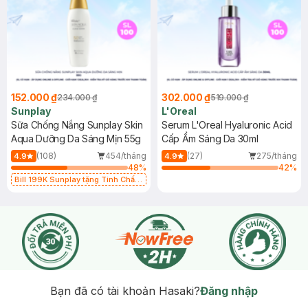
152.000 ₫
302.000 ₫
234.000 ₫
519.000 ₫
Sunplay
L'Oreal
Sữa Chống Nắng Sunplay Skin
Serum L'Oreal Hyaluronic Acid
Aqua Dưỡng Da Sáng Mịn 55g
Cấp Ẩm Sáng Da 30ml
(108)
454/tháng
(27)
275/tháng
4.9
4.9
48
%
42
%
Bill 199K Sunplay tặng Tinh Chất
Chống Nắng 7g trị giá 30K (SL có
hạn)
Bạn đã có tài khoản Hasaki?
Đăng nhập