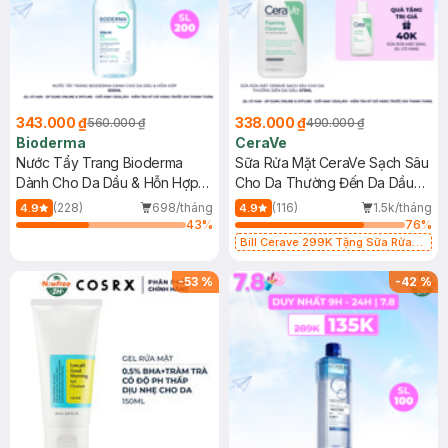
343.000 ₫
338.000 ₫
560.000 ₫
490.000 ₫
Bioderma
CeraVe
Nước Tẩy Trang Bioderma
Sữa Rửa Mặt CeraVe Sạch Sâu
Dành Cho Da Dầu & Hỗn Hợp
Cho Da Thường Đến Da Dầu
500ml
473ml
(228)
698/tháng
(116)
1.5k/tháng
4.9
4.9
43
%
76
%
Bill Cerave 299K Tặng Sữa Rửa
Mặt Cerave 30ml (SL có hạn)
-
53
%
-
42
%