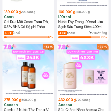
139.000 ₫
169.000 ₫
298.000 ₫
289.000 ₫
Cosrx
L'Oreal
Gel Rửa Mặt Cosrx Tràm Trà,
Nước Tẩy Trang L'Oreal Làm
0.5% BHA Có Độ pH Thấp
Sạch Sâu Trang Điểm 400ml
150ml
(173)
(298)
786/tháng
5.0
4.8
6
%
79
%
-
53
%
-
38
%
275.000 ₫
432.000 ₫
590.000 ₫
702.000 ₫
Cocoon
Anessa
Combo 2 Nước Tẩy Trang Bí
Sữa Chống Nắng Anessa Cho