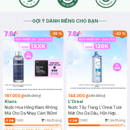
GỢI Ý DÀNH RIÊNG CHO BẠN
-
55
%
-
42
%
197.000 ₫
144.000 ₫
435.000 ₫
249.000 ₫
Klairs
L'Oreal
Nước Hoa Hồng Klairs Không
Nước Tẩy Trang L'Oreal Tươi
Mùi Cho Da Nhạy Cảm 180ml
Mát Cho Da Dầu, Hỗn Hợp
400ml
(148)
1.6k/tháng
(298)
1.9k/tháng
4.8
4.8
16
%
64
%