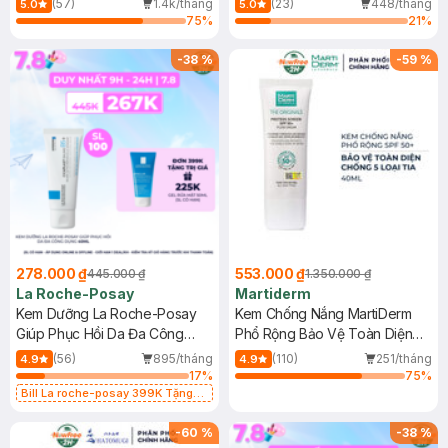
(57)
1.4k/tháng
(23)
448/tháng
5.0
5.0
75
%
21
%
-
38
%
-
59
%
278.000 ₫
553.000 ₫
445.000 ₫
1.350.000 ₫
La Roche-Posay
Martiderm
Kem Dưỡng La Roche-Posay
Kem Chống Nắng MartiDerm
Giúp Phục Hồi Da Đa Công
Phổ Rộng Bảo Vệ Toàn Diện
Dụng 40ml
40ml
(56)
895/tháng
(110)
251/tháng
4.9
4.9
17
%
75
%
Bill La roche-posay 399K Tặng
Gel rửa mặt da dầu nhạy cảm 50ml
(SL có hạn)
-
60
%
-
38
%