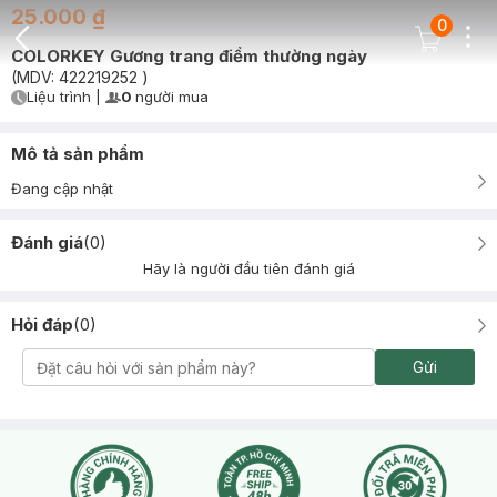
25.000 ₫
0
Dots
Cart Icon
COLORKEY Gương trang điểm thường ngày
Back Icon
(MDV:
422219252
)
Liệu trình
|
0
người mua
User Product Icon
Timer Gray Icon
Mô tả sản phẩm
Đang cập nhật
Đánh giá
(
0
)
Hãy là người đầu tiên đánh giá
Hỏi đáp
(
0
)
Gửi