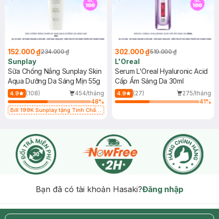
152.000 ₫
302.000 ₫
234.000 ₫
519.000 ₫
Sunplay
L'Oreal
Sữa Chống Nắng Sunplay Skin
Serum L'Oreal Hyaluronic Acid
Aqua Dưỡng Da Sáng Mịn 55g
Cấp Ẩm Sáng Da 30ml
(108)
454/tháng
(27)
275/tháng
4.9
4.9
48
%
41
%
Bill 199K Sunplay tặng Tinh Chất
Chống Nắng 7g trị giá 30K (SL có
hạn)
Bạn đã có tài khoản Hasaki?
Đăng nhập