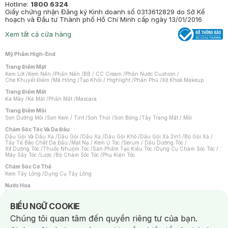
Hotline:
1800 6324
Giấy chứng nhận Đăng ký Kinh doanh số 0313612829 do Sở Kế
hoạch và Đầu tư Thành phố Hồ Chí Minh cấp ngày 13/01/2016
Xem tất cả cửa hàng
Mỹ Phẩm High-End
Trang Điểm Mặt
Kem Lót
/
Kem Nền
/
Phấn Nền
/
BB / CC Cream
/
Phấn Nước Cushion
/
Che Khuyết Điểm
/
Má Hồng
/
Tạo Khối / Highlight
/
Phấn Phủ
/
Xịt Khoá Makeup
Trang Điểm Mắt
Kẻ Mày
/
Kẻ Mắt
/
Phấn Mắt
/
Mascara
Trang Điểm Môi
Son Dưỡng Môi
/
Son Kem / Tint
/
Son Thỏi
/
Son Bóng
/
Tẩy Trang Mắt / Môi
Chăm Sóc Tóc Và Da Đầu
Dầu Gội Và Dầu Xả
/
Dầu Gội
/
Dầu Xả
/
Dầu Gội Khô
/
Dầu Gội Xả 2in1
/
Bộ Gội Xả
/
Tẩy Tế Bào Chết Da Đầu
/
Mặt Nạ / Kem Ủ Tóc
/
Serum / Dầu Dưỡng Tóc
/
Xịt Dưỡng Tóc
/
Thuốc Nhuộm Tóc
/
Sản Phẩm Tạo Kiểu Tóc
/
Dụng Cụ Chăm Sóc Tóc
/
Máy Sấy Tóc
/
Lược
/
Bộ Chăm Sóc Tóc
/
Phụ Kiện Tóc
Chăm Sóc Cơ Thể
Kem Tẩy Lông
/
Dụng Cụ Tẩy Lông
Nước Hoa
Nước Hoa Nữ
/
Nước Hoa Nam
/
Nước Hoa Cao Cấp
/
Xịt Thơm Toàn Thân
/
Nước Hoa Vùng Kín
Notice about cookies usage
BIỂU NGỮ COOKIE
Chăm Sóc Cá Nhân
Chúng tôi quan tâm đến quyền riêng tư của bạn.
Chống Muỗi
/
Khẩu Trang
/
Máy Massage
/
Mặt Nạ Xông Hơi
/
Nước Rửa Tay
/
Sản Phẩm Chăm Sóc Khác
/
Bàn Chải Đánh Răng
/
Bàn Chải Điện
/