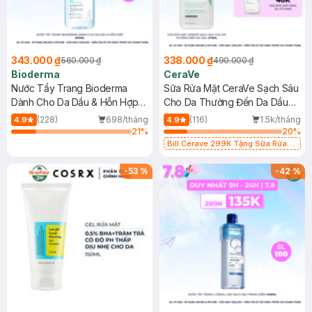
343.000 ₫
338.000 ₫
560.000 ₫
490.000 ₫
Bioderma
CeraVe
Nước Tẩy Trang Bioderma
Sữa Rửa Mặt CeraVe Sạch Sâu
Dành Cho Da Dầu & Hỗn Hợp
Cho Da Thường Đến Da Dầu
500ml
473ml
(228)
698/tháng
(116)
1.5k/tháng
4.9
4.9
21
%
20
%
Bill Cerave 299K Tặng Sữa Rửa
Mặt Cerave 30ml (SL có hạn)
-
53
%
-
42
%