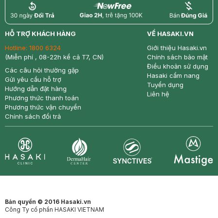
return
nowfree
price
HỖ TRỢ KHÁCH HÀNG
VỀ HASAKI.VN
Hotline:
1800 6324
Giới thiệu Hasaki.vn
(Miễn phí , 08-22h kể cả T7, CN)
Chính sách bảo mật
Điều khoản sử dụng
Các câu hỏi thường gặp
Hasaki cẩm nang
Gửi yêu cầu hỗ trợ
Tuyển dụng
Hướng dẫn đặt hàng
Liên hệ
Phương thức thanh toán
Phương thức vận chuyển
Chính sách đổi trả
Synctives
Clinic
Dermahair
Mastige
Bản quyền © 2016 Hasaki.vn
Công Ty cổ phần HASAKI VIETNAM