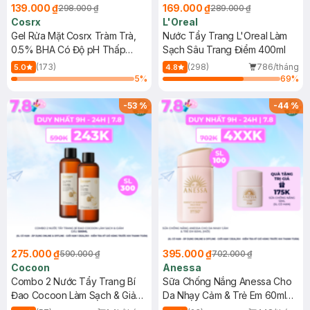
139.000 ₫
169.000 ₫
298.000 ₫
289.000 ₫
Cosrx
L'Oreal
Gel Rửa Mặt Cosrx Tràm Trà,
Nước Tẩy Trang L'Oreal Làm
0.5% BHA Có Độ pH Thấp
Sạch Sâu Trang Điểm 400ml
150ml
(173)
(298)
786/tháng
5.0
4.8
5
%
69
%
-
53
%
-
44
%
275.000 ₫
395.000 ₫
590.000 ₫
702.000 ₫
Cocoon
Anessa
Combo 2 Nước Tẩy Trang Bí
Sữa Chống Nắng Anessa Cho
Đao Cocoon Làm Sạch & Giảm
Da Nhạy Cảm & Trẻ Em 60ml
Dầu 500ml
(Mới)