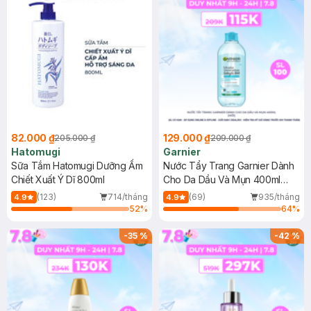
82.000 ₫
129.000 ₫
205.000 ₫
209.000 ₫
Hatomugi
Garnier
Sữa Tắm Hatomugi Dưỡng Ẩm
Nước Tẩy Trang Garnier Dành
Chiết Xuất Ý Dĩ 800ml
Cho Da Dầu Và Mụn 400ml
(Mới)
(123)
714/tháng
(69)
935/tháng
4.9
4.9
52
%
64
%
-
35
%
-
42
%