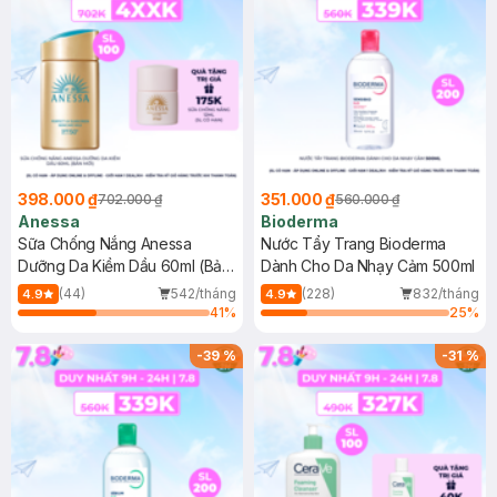
398.000 ₫
351.000 ₫
702.000 ₫
560.000 ₫
Anessa
Bioderma
Sữa Chống Nắng Anessa
Nước Tẩy Trang Bioderma
Dưỡng Da Kiềm Dầu 60ml (Bản
Dành Cho Da Nhạy Cảm 500ml
Mới)
(44)
542/tháng
(228)
832/tháng
4.9
4.9
41
%
25
%
-
39
%
-
31
%