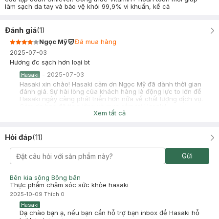
làm sạch da tay và bảo vệ khỏi 99,9% vi khuẩn, kể cả
Đánh giá
(
1
)
Ngọc Mỹ
Đã mua hàng
2025-07-03
Hương đc sạch hơn loại bt
-
2025-07-03
Hasaki
Hasaki xin chào! Hasaki cảm ơn Ngọc Mỹ đã dành thời gian
đánh giá. Sự hài lòng của khách hàng là động lực to lớn để
Hasaki ngày càng phát triển hơn nữa về chất lượng dịch vụ.
Cảm ơn bạn đã tin tưởng và mua sắm tại Hasaki!
Xem tất cả
Hỏi đáp
(
11
)
Gửi
Bên kia sông Bông bân
Thực phẩm chăm sóc sức khỏe hasaki
2025-10-09
Thích
0
Hasaki
Dạ chào bạn ạ, nếu bạn cần hỗ trợ bạn inbox để Hasaki hỗ