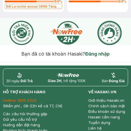
64
%
64
%
Bill La roche-posay 399K Tặng
Gel rửa mặt da dầu nhạy cảm 50ml
(SL có hạn)
Bạn đã có tài khoản Hasaki?
Đăng nhập
return
nowfree
price
HỖ TRỢ KHÁCH HÀNG
VỀ HASAKI.VN
Hotline:
1800 6324
Giới thiệu Hasaki.vn
(Miễn phí , 08-22h kể cả T7, CN)
Chính sách bảo mật
Điều khoản sử dụng
Các câu hỏi thường gặp
Hasaki cẩm nang
Gửi yêu cầu hỗ trợ
Tuyển dụng
Hướng dẫn đặt hàng
Liên hệ
Phương thức thanh toán