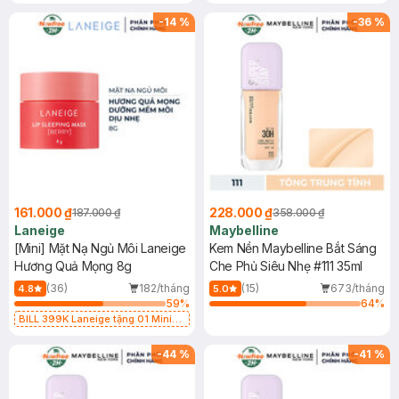
Mặt Nạ Ngủ Laneige Cung Cấp
Chống Nắng Cho Da Nhạy Cảm
Nước 15ml (SL có hạn)
SPF 50+ 20ml (SL Có Hạn)
-
14
%
-
36
%
161.000 ₫
228.000 ₫
187.000 ₫
358.000 ₫
Laneige
Maybelline
[Mini] Mặt Nạ Ngủ Môi Laneige
Kem Nền Maybelline Bắt Sáng
Hương Quả Mọng 8g
Che Phủ Siêu Nhẹ #111 35ml
(36)
182/tháng
(15)
673/tháng
4.8
5.0
59
%
64
%
BILL 399K Laneige tặng 01 Mini
Mặt Nạ Ngủ Laneige Cung Cấp
Nước 15ml (SL có hạn)
-
44
%
-
41
%