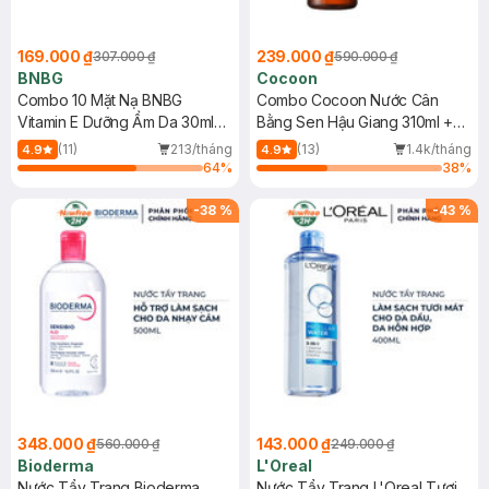
169.000 ₫
239.000 ₫
307.000 ₫
590.000 ₫
BNBG
Cocoon
Combo 10 Mặt Nạ BNBG
Combo Cocoon Nước Cân
Vitamin E Dưỡng Ẩm Da 30ml
Bằng Sen Hậu Giang 310ml +
(Mới)
Nước Tẩy Trang Bí Đao 500ml
(11)
213/tháng
(13)
1.4k/tháng
4.9
4.9
64
%
38
%
-
38
%
-
43
%
348.000 ₫
143.000 ₫
560.000 ₫
249.000 ₫
Bioderma
L'Oreal
Nước Tẩy Trang Bioderma
Nước Tẩy Trang L'Oreal Tươi