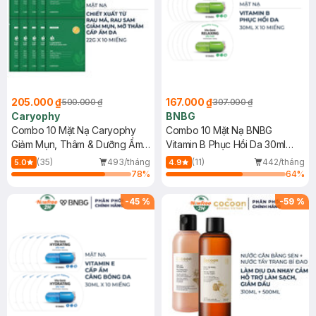
205.000 ₫
167.000 ₫
500.000 ₫
307.000 ₫
Caryophy
BNBG
Combo 10 Mặt Nạ Caryophy
Combo 10 Mặt Nạ BNBG
Giảm Mụn, Thâm & Dưỡng Ẩm
Vitamin B Phục Hồi Da 30ml
Da 22g
(Mới)
(35)
493/tháng
(11)
442/tháng
5.0
4.9
78
%
64
%
-
45
%
-
59
%