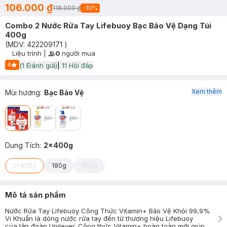
106.000 ₫
118.000 ₫
-
10
%
Combo 2 Nước Rửa Tay Lifebuoy Bạc Bảo Vệ Dạng Túi
400g
(MDV:
422209171
)
Liệu trình
|
0
người mua
User Product Icon
Timer Gray Icon
4
(
1
Đánh giá)
|
11
Hỏi đáp
Start Icon
Xem thêm
Mùi hương
:
Bạc Bảo Vệ
Dung Tích
:
2x400g
2x400g
180g
450g
Mô tả sản phẩm
Nước Rửa Tay Lifebuoy Công Thức Vitamin+ Bảo Vệ Khỏi 99,9%
Vi Khuẩn là dòng nước rửa tay đến từ thương hiệu Lifebuoy
của tập đoàn Unilever. Công thức Vitamin+ hoàn toàn mới giúp