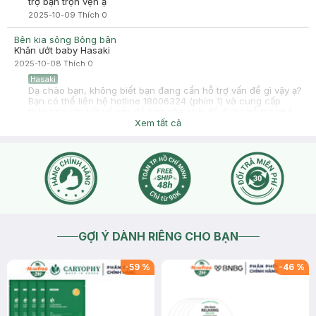
trợ bạn trọn vẹn ạ
2025-10-09
Thích
0
Bên kia sông Bông bân
Khăn ướt baby Hasaki
2025-10-08
Thích
0
Hasaki
Dạ chào bạn, không biết bạn đang cần hỗ trợ vấn đề gì vậy ạ?
Bạn có thể liên hệ hotline 18006324 (phím 1) và cung cấp
thông tin chi tiết về vấn đề bạn gặp phải để được hỗ trợ nhé.
Cảm ơn bạn đã tin tưởng và mua sắm tại Hasaki!
Xem tất cả
2025-10-08
Thích
0
GỢI Ý DÀNH RIÊNG CHO BẠN
-
59
%
-
46
%