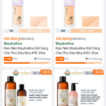
201.000 ₫
213.000 ₫
358.000 ₫
358.000 ₫
Maybelline
Maybelline
Kem Nền Maybelline Bắt Sáng
Kem Nền Maybelline Bắt Sáng
Che Phủ Siêu Nhẹ #115 35ml
Che Phủ Siêu Nhẹ #120 35ml
(15)
710/tháng
(15)
472/tháng
5.0
5.0
64
%
75
%
-
59
%
-
51
%