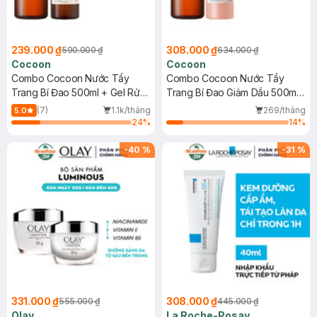
239.000 ₫
308.000 ₫
590.000 ₫
634.000 ₫
Cocoon
Cocoon
Combo Cocoon Nước Tẩy
Combo Cocoon Nước Tẩy
Trang Bí Đao 500ml + Gel Rửa
Trang Bí Đao Giảm Dầu 500ml
Mặt Bí Đao 310ml
+ Sữa Rửa Mặt Sen Hậu Giang
(7)
1.1k/tháng
269/tháng
5.0
Dịu Da Nhạy Cảm 310ml
24
%
14
%
-
40
%
-
31
%
331.000 ₫
308.000 ₫
555.000 ₫
445.000 ₫
Olay
La Roche-Posay