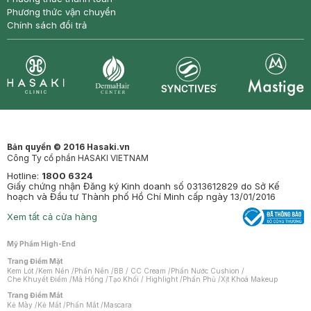
Phương thức vận chuyển
Chính sách đổi trả
Synctives
Clinic
Dermahair
Mastige
Bản quyền © 2016 Hasaki.vn
Công Ty cổ phần HASAKI VIETNAM
Hotline:
1800 6324
Giấy chứng nhận Đăng ký Kinh doanh số 0313612829 do Sở Kế
hoạch và Đầu tư Thành phố Hồ Chí Minh cấp ngày 13/01/2016
Xem tất cả cửa hàng
Mỹ Phẩm High-End
Trang Điểm Mặt
Kem Lót
/
Kem Nền
/
Phấn Nền
/
BB / CC Cream
/
Phấn Nước Cushion
/
Che Khuyết Điểm
/
Má Hồng
/
Tạo Khối / Highlight
/
Phấn Phủ
/
Xịt Khoá Makeup
Trang Điểm Mắt
Kẻ Mày
/
Kẻ Mắt
/
Phấn Mắt
/
Mascara