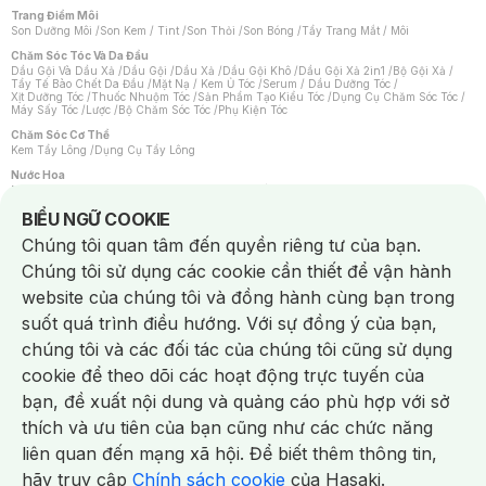
Trang Điểm Môi
Son Dưỡng Môi
/
Son Kem / Tint
/
Son Thỏi
/
Son Bóng
/
Tẩy Trang Mắt / Môi
Chăm Sóc Tóc Và Da Đầu
Dầu Gội Và Dầu Xả
/
Dầu Gội
/
Dầu Xả
/
Dầu Gội Khô
/
Dầu Gội Xả 2in1
/
Bộ Gội Xả
/
Tẩy Tế Bào Chết Da Đầu
/
Mặt Nạ / Kem Ủ Tóc
/
Serum / Dầu Dưỡng Tóc
/
Xịt Dưỡng Tóc
/
Thuốc Nhuộm Tóc
/
Sản Phẩm Tạo Kiểu Tóc
/
Dụng Cụ Chăm Sóc Tóc
/
Máy Sấy Tóc
/
Lược
/
Bộ Chăm Sóc Tóc
/
Phụ Kiện Tóc
Chăm Sóc Cơ Thể
Kem Tẩy Lông
/
Dụng Cụ Tẩy Lông
Nước Hoa
Nước Hoa Nữ
/
Nước Hoa Nam
/
Nước Hoa Cao Cấp
/
Xịt Thơm Toàn Thân
/
Nước Hoa Vùng Kín
Notice about cookies usage
BIỂU NGỮ COOKIE
Chăm Sóc Cá Nhân
Chúng tôi quan tâm đến quyền riêng tư của bạn.
Chống Muỗi
/
Khẩu Trang
/
Máy Massage
/
Mặt Nạ Xông Hơi
/
Nước Rửa Tay
/
Sản Phẩm Chăm Sóc Khác
/
Bàn Chải Đánh Răng
/
Bàn Chải Điện
/
Chúng tôi sử dụng các cookie cần thiết để vận hành
Hỗ Trợ Trắng Răng
/
Kem Đánh Răng
/
Máy Tăm Nước
/
Nước Súc Miệng
/
Tăm / Chỉ Nha Khoa
/
Xịt Thơm Miệng
/
Dung Dịch Vệ Sinh
/
Dưỡng Vùng Kín
/
website của chúng tôi và đồng hành cùng bạn trong
Khăn Ướt Vệ Sinh Vùng Kín
/
Băng Vệ Sinh
/
Tampon
/
Bọt Cạo Râu
/
Dao Cạo Râu
/
Máy Cạo Râu
suốt quá trình điều hướng. Với sự đồng ý của bạn,
Vấn Đề Về Da
chúng tôi và các đối tác của chúng tôi cũng sử dụng
Da Dầu / Lỗ Chân Lông To
/
Da Khô / Mất Nước
/
Da Lão Hóa
/
Da Mụn
/
Da Nhạy Cảm / Kích Ứng
/
Da Xỉn Màu
/
Thâm / Nám / Tàn Nhang
/
cookie để theo dõi các hoạt động trực tuyến của
Quầng Thâm & Bọng Mắt
/
Sẹo
/
Viêm Da Cơ Địa
bạn, đề xuất nội dung và quảng cáo phù hợp với sở
Dụng Cụ / Phụ Kiện Chăm Sóc Da
Chat i
Bông Tẩy Trang
/
Khăn Lau Mặt Khô
/
Dụng Cụ / Máy Rửa Mặt
/
Máy Chăm Sóc Da
/
thích và ưu tiên của bạn cũng như các chức năng
Dụng Cụ Chăm Sóc Khác
liên quan đến mạng xã hội. Để biết thêm thông tin,
hãy truy cập
Chính sách cookie
của Hasaki.