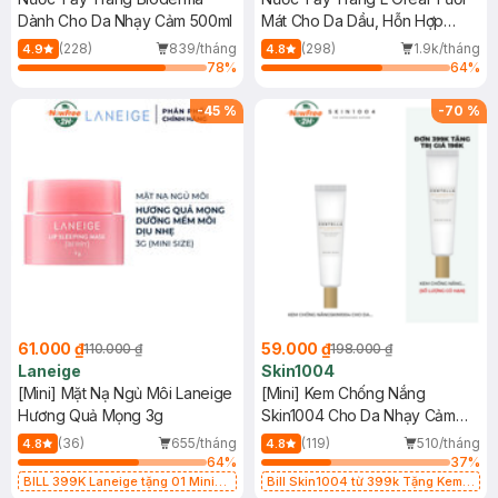
Dành Cho Da Nhạy Cảm 500ml
Mát Cho Da Dầu, Hỗn Hợp
400ml
(228)
839/tháng
(298)
1.9k/tháng
4.9
4.8
78
%
64
%
-
45
%
-
70
%
61.000 ₫
59.000 ₫
110.000 ₫
198.000 ₫
Laneige
Skin1004
[Mini] Mặt Nạ Ngủ Môi Laneige
[Mini] Kem Chống Nắng
Hương Quả Mọng 3g
Skin1004 Cho Da Nhạy Cảm
SPF 50+ 20ml
(36)
655/tháng
(119)
510/tháng
4.8
4.8
64
%
37
%
BILL 399K Laneige tặng 01 Mini
Bill Skin1004 từ 399k Tặng Kem