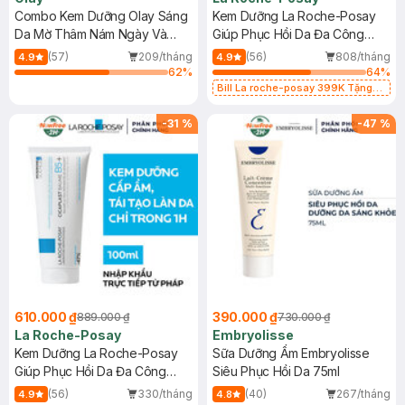
Combo Kem Dưỡng Olay Sáng
Kem Dưỡng La Roche-Posay
Da Mờ Thâm Nám Ngày Và
Giúp Phục Hồi Da Đa Công
Đêm 50gx2
Dụng 40ml
(57)
209/tháng
(56)
808/tháng
4.9
4.9
62
%
64
%
Bill La roche-posay 399K Tặng
Gel rửa mặt da dầu nhạy cảm 50ml
(SL có hạn)
-
31
%
-
47
%
610.000 ₫
390.000 ₫
889.000 ₫
730.000 ₫
La Roche-Posay
Embryolisse
Kem Dưỡng La Roche-Posay
Sữa Dưỡng Ẩm Embryolisse
Giúp Phục Hồi Da Đa Công
Siêu Phục Hồi Da 75ml
Dụng 100ml
(56)
330/tháng
(40)
267/tháng
4.9
4.8