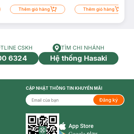
Thêm giỏ hàng
Thêm giỏ hàng
TLINE CSKH
TÌM CHI NHÁNH
HOTLINE CSKH
Tìm chi nhánh
00 6324
Hệ thống Hasaki
tín toàn cầu
CẬP NHẬT THÔNG TIN KHUYẾN MÃI
Đăng ký
Appstore icon