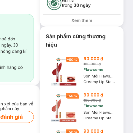
Đổi trả
trong
30 ngày
Xem thêm
Sản phẩm cùng thương
 hoá đơn
hiệu
 ngày. 30
không đăng kí
90.000 ₫
-
50
%
180.000 ₫
ính hãng có
Flawsome
Son Môi Flawsome Be My Bae - Đỏ Ruby (Bản Holiday) 2g
Creamy Lip Stain Holiday Edition #Be My Bae
90.000 ₫
-
50
%
180.000 ₫
ận xét của bạn về
Flawsome
 phẩm này
Son Môi Flawsome Good Times - Cam Hồng Đất (Bản Holiday) 2g
 đánh giá
Creamy Lip Stain Holiday Edition #Good Times
90.000 ₫
-
50
%