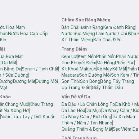
Chăm Sóc Răng Miệng
ớc Hoa Nam
Bàn Chải Đánh Răng
Kem Đánh Răng
Thân
Nước Hoa Cao Cấp
Nước Súc Miệng
Tăm Nước / Chỉ Nha 
Kín
Xịt Thơm Miệng
Bàn Chải Điện
Mặt
Trang Điểm
ữa Rửa Mặt
Kem Lót
Kem Nền
Phấn Nền
Phấn Nước
t Da Mặt
Che Khuyết Điểm
Má Hồng
Phấn Phủ
ân Bằng Da
Serum / Tinh Chất
Xịt Khoá Makeup
Kẻ Mày
Kẻ Mắt
Phấn 
n / Sữa Dưỡng
Mascara
Son Dưỡng Môi
Son Kem / Tin
 Dưỡng
Dưỡng Mắt
Dưỡng Môi
Son Thỏi
Son Bóng
Bông Tẩy Trang
Mặt
Cọ Trang Điểm
Giấy Thấm Dầu
 Khỏe
Vấn Đề Về Da
ân
Chống Muỗi
Khẩu Trang
Da Dầu / Lỗ Chân Lông To
Da Khô / M
t Nạ Xông Hơi
Da Lão Hóa
Da Mụn
Da Nhạy Cảm / Kí
g
Nước Rửa Tay / Diệt Khuẩn
Da Nhạy Cảm / Kích Ứng
Da Xỉn Màu
Thâm / Nám / Tàn Nhang
Quầng Thâm & Bọng Mắt
Sẹo
Viêm Da
Thời Trang Nam