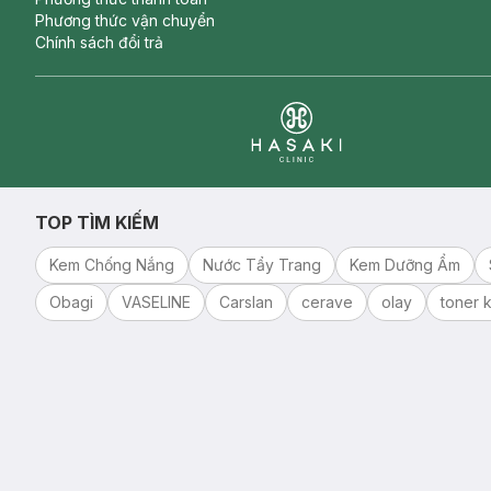
Phương thức vận chuyển
Chính sách đổi trả
Clinic
TOP TÌM KIẾM
Kem Chống Nắng
Nước Tẩy Trang
Kem Dưỡng Ẩm
Obagi
VASELINE
Carslan
cerave
olay
toner k