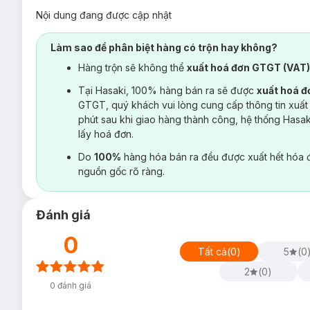
Nội dung đang được cập nhật
Làm sao để phân biệt hàng có trộn hay không?
Hàng trộn sẽ không thể
xuất hoá đơn GTGT (VAT
Tại Hasaki, 100% hàng bán ra sẽ được
xuất hoá 
GTGT, quý khách vui lòng cung cấp thông tin xuất
phút sau khi giao hàng thành công, hệ thống Hasa
lấy hoá đơn.
Do
100%
hàng hóa bán ra đều được xuất hết hóa 
nguồn gốc rõ ràng.
Đánh giá
0
Tất cả
(
0
)
5
(
0
2
(
0
)
0
đánh giá