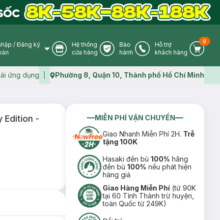
0
nhập
/
Đăng ký
Hệ thống
Bảo
Hỗ trợ
User Icon
Store Icon
Warranty Icon
Phone Icon
Cart I
oản
cửa hàng
hành
khách hàng
ải ứng dụng
Phường 8, Quận 10, Thành phố Hồ Chí Minh
Map icon
Edition -
MIỄN PHÍ VẬN CHUYỂN
Giao Nhanh Miễn Phí 2H.
Trễ
tặng 100K
Hasaki đền bù
100%
hãng
đền bù
100%
nếu phát hiện
hàng giả
Giao Hàng Miễn Phí
(từ 90K
tại 60 Tỉnh Thành trừ huyện,
toàn Quốc từ 249K)