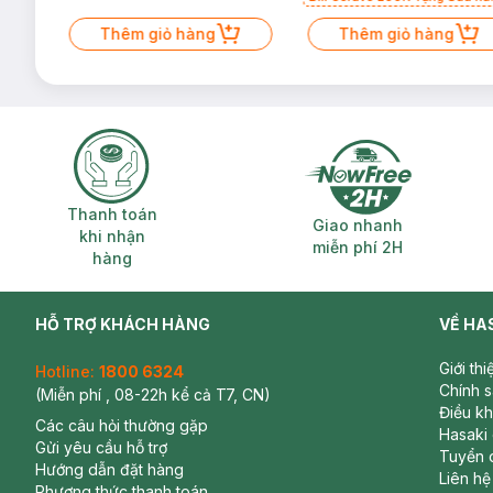
Mặt Cerave 30ml (SL có hạn)
Thêm giỏ hàng
Thêm giỏ hàng
Thanh toán khi nhận hàng
Giao nhanh miễ
Thanh toán
Giao nhanh
khi nhận
miễn phí 2H
hàng
HỖ TRỢ KHÁCH HÀNG
VỀ HA
Giới th
Hotline:
1800 6324
Chính 
(Miễn phí , 08-22h kể cả T7, CN)
Điều k
Các câu hỏi thường gặp
Hasaki
Gửi yêu cầu hỗ trợ
Tuyển 
Hướng dẫn đặt hàng
Liên hệ
Phương thức thanh toán