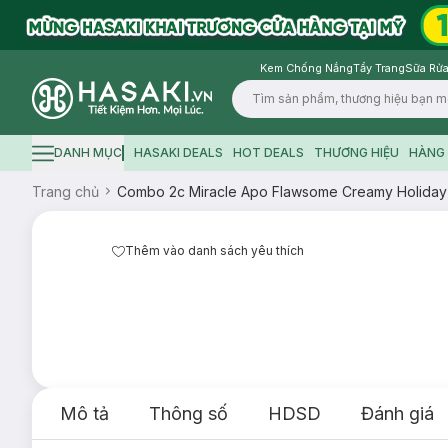
Kem Chống Nắng
Tẩy Trang
Sữa Rửa
Logo
DANH MỤC
HASAKI DEALS
HOT DEALS
THƯƠNG HIỆU
HÀNG 
Hamburger icon
Trang chủ
Combo 2c Miracle Apo Flawsome Creamy Holiday 
Thêm vào danh sách yêu thích
Mô tả
Thông số
HDSD
Đánh giá