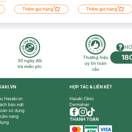
Thêm giỏ hàng
Thêm giỏ hàng
HO
18
n phí 2H
30 ngày đổi trả miễn phí
Thương hiệu uy 
Thương hiệu
30 ngày đổi
uy tín toàn
trả miễn phí
cầu
SAKI.VN
HỢP TÁC & LIÊN KẾT
iệu Hasaki.vn
Hasaki Clinic
sách bảo mật
Dermahair
hoản sử dụng
 cẩm nang
facebook
THANH TOÁN
instagram
tiktok
dụng