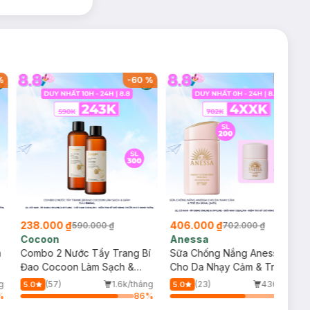
%
-
60
%
-
42
%
238.000 ₫
406.000 ₫
590.000 ₫
702.000 ₫
Cocoon
Anessa
m
Combo 2 Nước Tẩy Trang Bí
Sữa Chống Nắng Anessa
Đao Cocoon Làm Sạch &
Cho Da Nhạy Cảm & Trẻ Em
Giảm Dầu 500ml
60ml (Mới)
g
(57)
1.6k/tháng
(23)
436/tháng
5.0
5.0
%
86
%
66
%