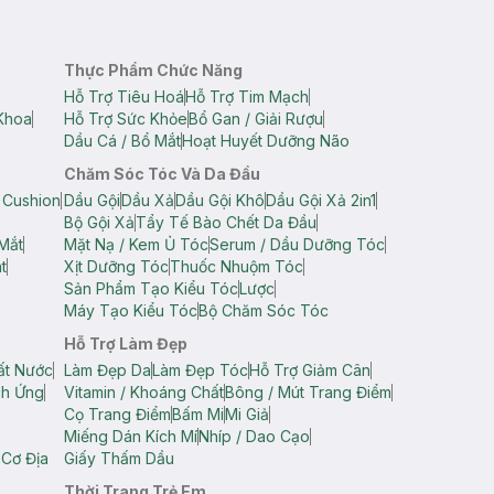
Thực Phẩm Chức Năng
Hỗ Trợ Tiêu Hoá
Hỗ Trợ Tim Mạch
Khoa
Hỗ Trợ Sức Khỏe
Bổ Gan / Giải Rượu
Dầu Cá / Bổ Mắt
Hoạt Huyết Dưỡng Não
Chăm Sóc Tóc Và Da Đầu
 Cushion
Dầu Gội
Dầu Xả
Dầu Gội Khô
Dầu Gội Xả 2in1
Bộ Gội Xả
Tẩy Tế Bào Chết Da Đầu
Mắt
Mặt Nạ / Kem Ủ Tóc
Serum / Dầu Dưỡng Tóc
t
Xịt Dưỡng Tóc
Thuốc Nhuộm Tóc
Sản Phẩm Tạo Kiểu Tóc
Lược
Máy Tạo Kiểu Tóc
Bộ Chăm Sóc Tóc
Hỗ Trợ Làm Đẹp
ất Nước
Làm Đẹp Da
Làm Đẹp Tóc
Hỗ Trợ Giảm Cân
ch Ứng
Vitamin / Khoáng Chất
Bông / Mút Trang Điểm
Cọ Trang Điểm
Bấm Mi
Mi Giả
Miếng Dán Kích Mí
Nhíp / Dao Cạo
 Cơ Địa
Giấy Thấm Dầu
Thời Trang Trẻ Em