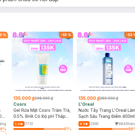
3
%
-
55
%
-
53
135.000 ₫
135.000 ₫
298.000 ₫
289.000 ₫
Cosrx
L'Oreal
h
Gel Rửa Mặt Cosrx Tràm Trà,
Nước Tẩy Trang L'Oreal Là
Da
0.5% BHA Có Độ pH Thấp
Sạch Sâu Trang Điểm 400ml
150ml
háng
(173)
(298)
984/thán
5.0
4.8
36
%
61
%
68
a