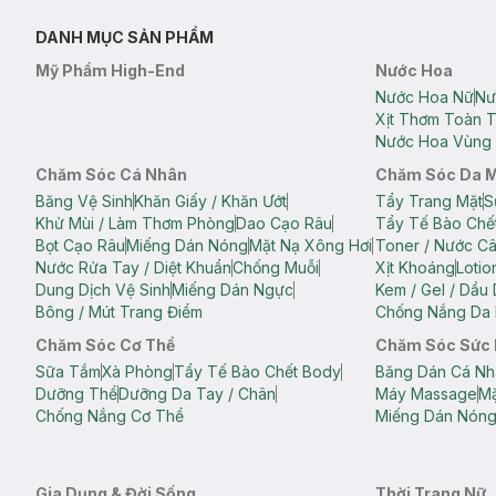
DANH MỤC SẢN PHẨM
Mỹ Phẩm High-End
Nước Hoa
Nước Hoa Nữ
Nư
Xịt Thơm Toàn 
Nước Hoa Vùng 
Chăm Sóc Cá Nhân
Chăm Sóc Da 
Băng Vệ Sinh
Khăn Giấy / Khăn Ướt
Tẩy Trang Mặt
S
Khử Mùi / Làm Thơm Phòng
Dao Cạo Râu
Tẩy Tế Bào Chế
Bọt Cạo Râu
Miếng Dán Nóng
Mặt Nạ Xông Hơi
Toner / Nước C
Nước Rửa Tay / Diệt Khuẩn
Chống Muỗi
Xịt Khoáng
Lotio
Dung Dịch Vệ Sinh
Miếng Dán Ngực
Kem / Gel / Dầu
Bông / Mút Trang Điểm
Chống Nắng Da 
Chăm Sóc Cơ Thể
Chăm Sóc Sức
Sữa Tắm
Xà Phòng
Tẩy Tế Bào Chết Body
Băng Dán Cá Nh
Dưỡng Thể
Dưỡng Da Tay / Chân
Máy Massage
Mặ
Chống Nắng Cơ Thể
Miếng Dán Nón
Gia Dụng & Đời Sống
Thời Trang Nữ