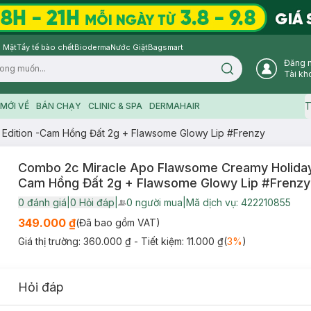
 Mặt
Tẩy tế bào chết
Bioderma
Nước Giặt
Bagsmart
Đăng 
Search icon
Tài kh
T
MỚI VỀ
BÁN CHẠY
CLINIC & SPA
DERMAHAIR
Edition -Cam Hồng Đất 2g + Flawsome Glowy Lip #Frenzy
Combo 2c Miracle Apo Flawsome Creamy Holiday 
Cam Hồng Đất 2g + Flawsome Glowy Lip #Frenzy
0
đánh giá
|
0
Hỏi đáp
|
0
người mua
|
Mã dịch vụ:
422210855
User Product Icon
349.000 ₫
(Đã bao gồm VAT)
Giá thị trường:
360.000 ₫
- Tiết kiệm:
11.000 ₫
(
3
%
)
Hỏi đáp