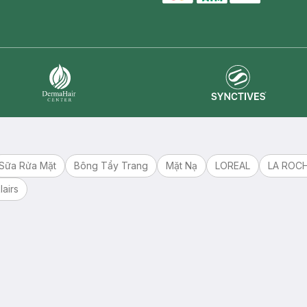
master card
ATM card
visa card
Synctives
Dermahair
Sữa Rửa Mặt
Bông Tẩy Trang
Mặt Nạ
LOREAL
LA ROC
lairs