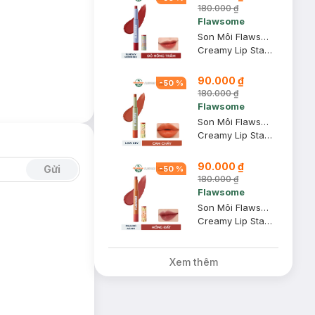
180.000 ₫
Flawsome
Son Môi Flawsome Sunday Morning - Đỏ Hồng Trầm (Bản Holiday) 2g
Creamy Lip Stain Holiday Edition #Sunday Morning
90.000 ₫
-
50
%
180.000 ₫
Flawsome
Son Môi Flawsome Low Key - Cam Cháy (Bản Holiday) 2g
Creamy Lip Stain Holiday Edition #Low Key
90.000 ₫
Gửi
-
50
%
180.000 ₫
Flawsome
Son Môi Flawsome Falling Again - Hồng Đất (Bản Holiday) 2g
Creamy Lip Stain Holiday Edition #Falling Again
Xem thêm