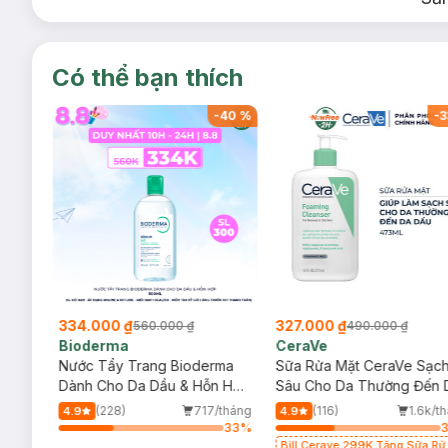
Có thể bạn thích
-
40
%
-
40
%
-
3
334.000 ₫
327.000 ₫
560.000 ₫
490.000 ₫
Bioderma
CeraVe
rma
Nước Tẩy Trang Bioderma
Sữa Rửa Mặt CeraVe Sạc
m
Dành Cho Da Dầu & Hỗn Hợp
Sâu Cho Da Thường Đến 
500ml
Dầu 473ml
/tháng
(228)
717/tháng
(116)
1.6k/t
4.9
4.9
61
%
33
%
Bill Cerave 299K Tặng Sữa Rử