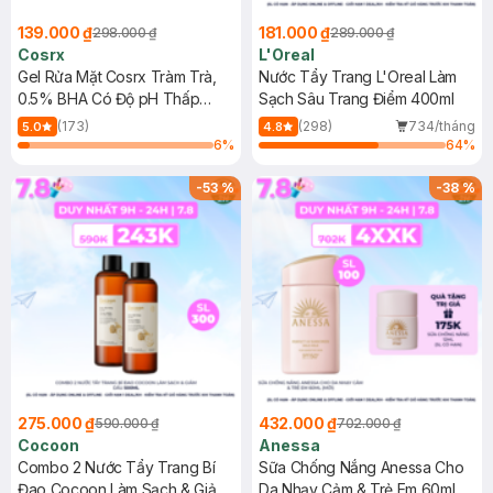
139.000 ₫
181.000 ₫
298.000 ₫
289.000 ₫
Cosrx
L'Oreal
Gel Rửa Mặt Cosrx Tràm Trà,
Nước Tẩy Trang L'Oreal Làm
0.5% BHA Có Độ pH Thấp
Sạch Sâu Trang Điểm 400ml
150ml
(173)
(298)
734/tháng
5.0
4.8
6
%
64
%
-
53
%
-
38
%
275.000 ₫
432.000 ₫
590.000 ₫
702.000 ₫
Cocoon
Anessa
Combo 2 Nước Tẩy Trang Bí
Sữa Chống Nắng Anessa Cho
Đao Cocoon Làm Sạch & Giảm
Da Nhạy Cảm & Trẻ Em 60ml