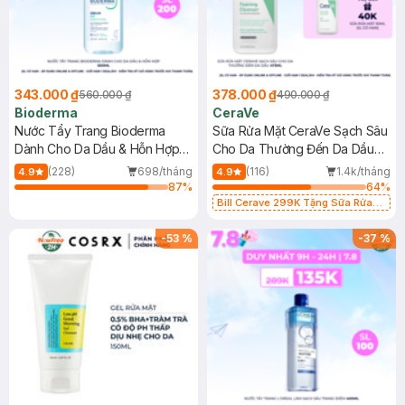
343.000 ₫
378.000 ₫
560.000 ₫
490.000 ₫
Bioderma
CeraVe
Nước Tẩy Trang Bioderma
Sữa Rửa Mặt CeraVe Sạch Sâu
Dành Cho Da Dầu & Hỗn Hợp
Cho Da Thường Đến Da Dầu
500ml
473ml
(228)
698/tháng
(116)
1.4k/tháng
4.9
4.9
87
%
64
%
Bill Cerave 299K Tặng Sữa Rửa
Mặt Cerave 30ml (SL có hạn)
-
53
%
-
37
%