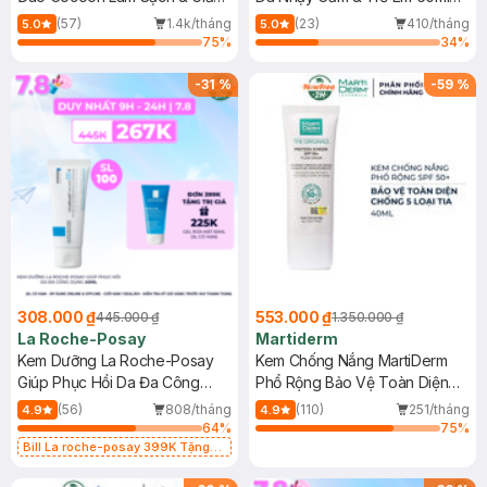
Dầu 500ml
(Mới)
(57)
1.4k/tháng
(23)
410/tháng
5.0
5.0
75
%
34
%
-
31
%
-
59
%
308.000 ₫
553.000 ₫
445.000 ₫
1.350.000 ₫
La Roche-Posay
Martiderm
Kem Dưỡng La Roche-Posay
Kem Chống Nắng MartiDerm
Giúp Phục Hồi Da Đa Công
Phổ Rộng Bảo Vệ Toàn Diện
Dụng 40ml
40ml
(56)
808/tháng
(110)
251/tháng
4.9
4.9
64
%
75
%
Bill La roche-posay 399K Tặng
Gel rửa mặt da dầu nhạy cảm 50ml
(SL có hạn)