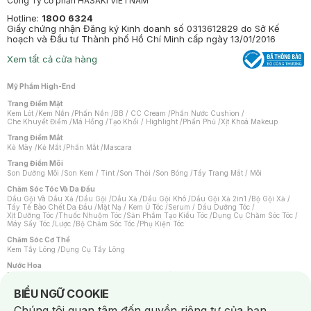
Công Ty cổ phần HASAKI VIETNAM
Hotline:
1800 6324
Giấy chứng nhận Đăng ký Kinh doanh số 0313612829 do Sở Kế
hoạch và Đầu tư Thành phố Hồ Chí Minh cấp ngày 13/01/2016
Xem tất cả cửa hàng
Mỹ Phẩm High-End
Trang Điểm Mặt
Kem Lót
/
Kem Nền
/
Phấn Nền
/
BB / CC Cream
/
Phấn Nước Cushion
/
Che Khuyết Điểm
/
Má Hồng
/
Tạo Khối / Highlight
/
Phấn Phủ
/
Xịt Khoá Makeup
Trang Điểm Mắt
Kẻ Mày
/
Kẻ Mắt
/
Phấn Mắt
/
Mascara
Trang Điểm Môi
Son Dưỡng Môi
/
Son Kem / Tint
/
Son Thỏi
/
Son Bóng
/
Tẩy Trang Mắt / Môi
Chăm Sóc Tóc Và Da Đầu
Dầu Gội Và Dầu Xả
/
Dầu Gội
/
Dầu Xả
/
Dầu Gội Khô
/
Dầu Gội Xả 2in1
/
Bộ Gội Xả
/
Tẩy Tế Bào Chết Da Đầu
/
Mặt Nạ / Kem Ủ Tóc
/
Serum / Dầu Dưỡng Tóc
/
Xịt Dưỡng Tóc
/
Thuốc Nhuộm Tóc
/
Sản Phẩm Tạo Kiểu Tóc
/
Dụng Cụ Chăm Sóc Tóc
/
Máy Sấy Tóc
/
Lược
/
Bộ Chăm Sóc Tóc
/
Phụ Kiện Tóc
Chăm Sóc Cơ Thể
Kem Tẩy Lông
/
Dụng Cụ Tẩy Lông
Nước Hoa
Nước Hoa Nữ
/
Nước Hoa Nam
/
Nước Hoa Cao Cấp
/
Xịt Thơm Toàn Thân
/
Nước Hoa Vùng Kín
Notice about cookies usage
BIỂU NGỮ COOKIE
Chăm Sóc Cá Nhân
Chúng tôi quan tâm đến quyền riêng tư của bạn.
Chống Muỗi
/
Khẩu Trang
/
Máy Massage
/
Mặt Nạ Xông Hơi
/
Nước Rửa Tay
/