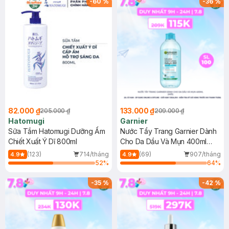
-
60
%
-
36
%
82.000 ₫
133.000 ₫
205.000 ₫
209.000 ₫
Hatomugi
Garnier
Sữa Tắm Hatomugi Dưỡng Ẩm
Nước Tẩy Trang Garnier Dành
Chiết Xuất Ý Dĩ 800ml
Cho Da Dầu Và Mụn 400ml
(Mới)
(123)
714/tháng
(69)
907/tháng
4.9
4.9
52
%
64
%
-
35
%
-
42
%