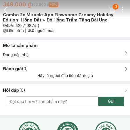
349.000 ₫
360.000 ₫
-
3
%
0
Dots
Cart Icon
Combo 2c Miracle Apo Flawsome Creamy Holiday
Back Icon
Edition -Hồng Đất + Đỏ Hồng Trầm Tặng Bài Uno
(MDV:
422210874
)
Liệu trình
|
0
người mua
User Product Icon
Timer Gray Icon
Mô tả sản phẩm
Đang cập nhật
Đánh giá
(
0
)
Hãy là người đầu tiên đánh giá
Hỏi đáp
(
0
)
Gửi