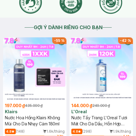
GỢI Ý DÀNH RIÊNG CHO BẠN
-
55
%
-
42
%
197.000 ₫
144.000 ₫
435.000 ₫
249.000 ₫
Klairs
L'Oreal
Nước Hoa Hồng Klairs Không
Nước Tẩy Trang L'Oreal Tươi
Mùi Cho Da Nhạy Cảm 180ml
Mát Cho Da Dầu, Hỗn Hợp
400ml
(148)
1.6k/tháng
(298)
1.9k/tháng
4.8
4.8