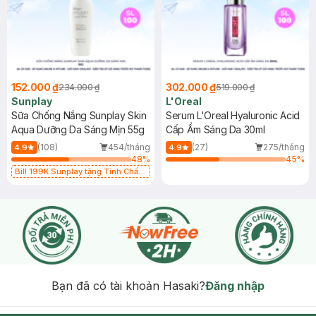
152.000 ₫
302.000 ₫
234.000 ₫
519.000 ₫
Sunplay
L'Oreal
Sữa Chống Nắng Sunplay Skin
Serum L'Oreal Hyaluronic Acid
Aqua Dưỡng Da Sáng Mịn 55g
Cấp Ẩm Sáng Da 30ml
(108)
454/tháng
(27)
275/tháng
4.9
4.9
48
%
45
%
Bill 199K Sunplay tặng Tinh Chất
Chống Nắng 7g trị giá 30K (SL có
hạn)
Bạn đã có tài khoản Hasaki?
Đăng nhập