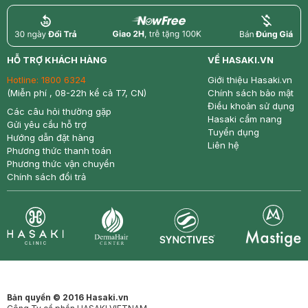
return
nowfree
price
HỖ TRỢ KHÁCH HÀNG
VỀ HASAKI.VN
Hotline:
1800 6324
Giới thiệu Hasaki.vn
(Miễn phí , 08-22h kể cả T7, CN)
Chính sách bảo mật
Điều khoản sử dụng
Các câu hỏi thường gặp
Hasaki cẩm nang
Gửi yêu cầu hỗ trợ
Tuyển dụng
Hướng dẫn đặt hàng
Liên hệ
Phương thức thanh toán
Phương thức vận chuyển
Chính sách đổi trả
Synctives
Clinic
Dermahair
Mastige
Bản quyền © 2016 Hasaki.vn