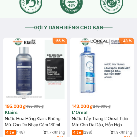
GỢI Ý DÀNH RIÊNG CHO BẠN
-
55
%
-
43
%
195.000 ₫
143.000 ₫
435.000 ₫
249.000 ₫
Klairs
L'Oreal
Nước Hoa Hồng Klairs Không
Nước Tẩy Trang L'Oreal Tươi
Mùi Cho Da Nhạy Cảm 180ml
Mát Cho Da Dầu, Hỗn Hợp
400ml
(148)
1.7k/tháng
(298)
1.9k/tháng
4.8
4.8