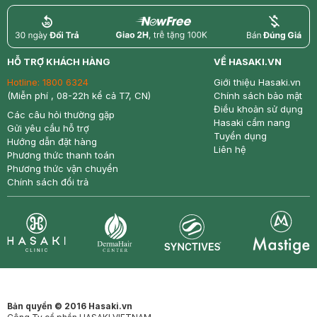
return
nowfree
price
HỖ TRỢ KHÁCH HÀNG
VỀ HASAKI.VN
Hotline:
1800 6324
Giới thiệu Hasaki.vn
(Miễn phí , 08-22h kể cả T7, CN)
Chính sách bảo mật
Điều khoản sử dụng
Các câu hỏi thường gặp
Hasaki cẩm nang
Gửi yêu cầu hỗ trợ
Tuyển dụng
Hướng dẫn đặt hàng
Liên hệ
Phương thức thanh toán
Phương thức vận chuyển
Chính sách đổi trả
Synctives
Clinic
Dermahair
Mastige
Bản quyền © 2016 Hasaki.vn