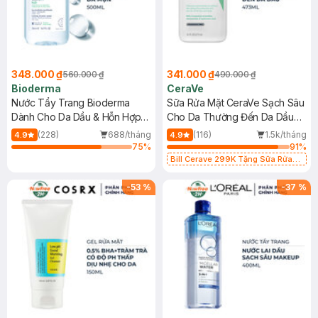
348.000 ₫
341.000 ₫
560.000 ₫
490.000 ₫
Bioderma
CeraVe
Nước Tẩy Trang Bioderma
Sữa Rửa Mặt CeraVe Sạch Sâu
Dành Cho Da Dầu & Hỗn Hợp
Cho Da Thường Đến Da Dầu
500ml
473ml
(228)
688/tháng
(116)
1.5k/tháng
4.9
4.9
75
%
91
%
Bill Cerave 299K Tặng Sữa Rửa
Mặt Cerave 30ml (SL có hạn)
-
53
%
-
37
%