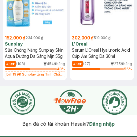
152.000 ₫
302.000 ₫
234.000 ₫
519.000 ₫
Sunplay
L'Oreal
Sữa Chống Nắng Sunplay Skin
Serum L'Oreal Hyaluronic Acid
Aqua Dưỡng Da Sáng Mịn 55g
Cấp Ẩm Sáng Da 30ml
(108)
454/tháng
(27)
275/tháng
4.9
4.9
48
%
55
%
Bill 199K Sunplay tặng Tinh Chất
Chống Nắng 7g trị giá 30K (SL có
hạn)
Bạn đã có tài khoản Hasaki?
Đăng nhập