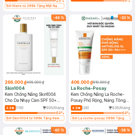
25
%
64
%
Bill Klairs từ 299k Tặng Mặt Nạ
Làm Dịu Da & Kiểm Soát Dầu Nhờn
25ml (SL Có Hạn)
-
46
%
-
33
%
266.000 ₫
406.000 ₫
495.000 ₫
610.000 ₫
Skin1004
La Roche-Posay
Kem Chống Nắng Skin1004
Kem Chống Nắng La Roche-
Cho Da Nhạy Cảm SPF 50+
Posay Phổ Rộng, Nâng Tông
50ml
Kiềm Dầu 50ml
(119)
905/tháng
(28)
635/tháng
4.8
4.9
64
%
64
%
Bill Skin1004 từ 399k Tặng Kem
Bill La roche-posay 399K Tặng
Chống Nắng Cho Da Nhạy Cảm
Gel rửa mặt da dầu nhạy cảm 50ml
SPF 50+ 20ml (SL Có Hạn)
(SL có hạn)
-
40
%
-
38
%