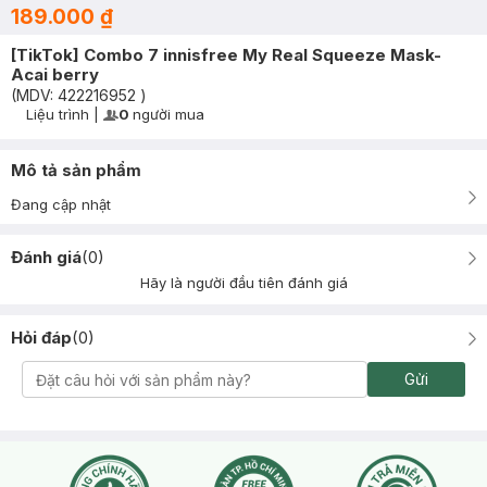
189.000 ₫
[TikTok] Combo 7 innisfree My Real Squeeze Mask-
Acai berry
(MDV:
422216952
)
Liệu trình
|
0
người mua
User Product Icon
Timer Gray Icon
Mô tả sản phẩm
Đang cập nhật
Đánh giá
(
0
)
Hãy là người đầu tiên đánh giá
Hỏi đáp
(
0
)
Gửi