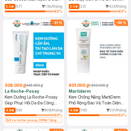
Dầu 500ml
(Mới)
(57)
1.5k/tháng
(23)
423/tháng
5.0
5.0
82
%
83
%
-
31
%
-
55
%
308.000 ₫
601.000 ₫
445.000 ₫
1.350.000 ₫
La Roche-Posay
Martiderm
Kem Dưỡng La Roche-Posay
Kem Chống Nắng MartiDerm
Giúp Phục Hồi Da Đa Công
Phổ Rộng Bảo Vệ Toàn Diện
Dụng 40ml
40ml
(56)
808/tháng
(110)
231/tháng
4.9
4.9
64
%
62
%
Bill La roche-posay 399K Tặng
Gel rửa mặt da dầu nhạy cảm 50ml
(SL có hạn)