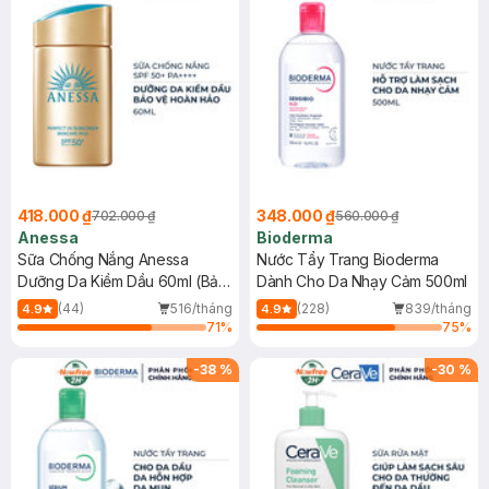
418.000 ₫
348.000 ₫
702.000 ₫
560.000 ₫
Anessa
Bioderma
Sữa Chống Nắng Anessa
Nước Tẩy Trang Bioderma
Dưỡng Da Kiềm Dầu 60ml (Bản
Dành Cho Da Nhạy Cảm 500ml
Mới)
(44)
516/tháng
(228)
839/tháng
4.9
4.9
71
%
75
%
-
38
%
-
30
%