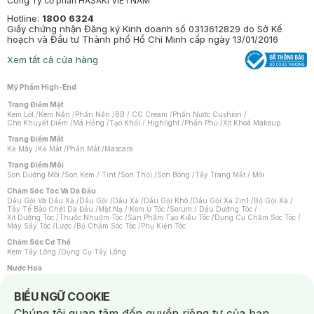
Công Ty cổ phần HASAKI VIETNAM
Hotline:
1800 6324
Giấy chứng nhận Đăng ký Kinh doanh số 0313612829 do Sở Kế
hoạch và Đầu tư Thành phố Hồ Chí Minh cấp ngày 13/01/2016
Xem tất cả cửa hàng
Mỹ Phẩm High-End
Trang Điểm Mặt
Kem Lót
/
Kem Nền
/
Phấn Nền
/
BB / CC Cream
/
Phấn Nước Cushion
/
Che Khuyết Điểm
/
Má Hồng
/
Tạo Khối / Highlight
/
Phấn Phủ
/
Xịt Khoá Makeup
Trang Điểm Mắt
Kẻ Mày
/
Kẻ Mắt
/
Phấn Mắt
/
Mascara
Trang Điểm Môi
Son Dưỡng Môi
/
Son Kem / Tint
/
Son Thỏi
/
Son Bóng
/
Tẩy Trang Mắt / Môi
Chăm Sóc Tóc Và Da Đầu
Dầu Gội Và Dầu Xả
/
Dầu Gội
/
Dầu Xả
/
Dầu Gội Khô
/
Dầu Gội Xả 2in1
/
Bộ Gội Xả
/
Tẩy Tế Bào Chết Da Đầu
/
Mặt Nạ / Kem Ủ Tóc
/
Serum / Dầu Dưỡng Tóc
/
Xịt Dưỡng Tóc
/
Thuốc Nhuộm Tóc
/
Sản Phẩm Tạo Kiểu Tóc
/
Dụng Cụ Chăm Sóc Tóc
/
Máy Sấy Tóc
/
Lược
/
Bộ Chăm Sóc Tóc
/
Phụ Kiện Tóc
Chăm Sóc Cơ Thể
Kem Tẩy Lông
/
Dụng Cụ Tẩy Lông
Nước Hoa
Nước Hoa Nữ
/
Nước Hoa Nam
/
Nước Hoa Cao Cấp
/
Xịt Thơm Toàn Thân
/
Nước Hoa Vùng Kín
Notice about cookies usage
BIỂU NGỮ COOKIE
Chăm Sóc Cá Nhân
Chúng tôi quan tâm đến quyền riêng tư của bạn.
Chống Muỗi
/
Khẩu Trang
/
Máy Massage
/
Mặt Nạ Xông Hơi
/
Nước Rửa Tay
/