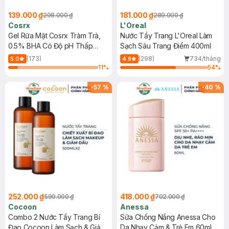
139.000 ₫
181.000 ₫
298.000 ₫
289.000 ₫
Cosrx
L'Oreal
Gel Rửa Mặt Cosrx Tràm Trà,
Nước Tẩy Trang L'Oreal Làm
0.5% BHA Có Độ pH Thấp
Sạch Sâu Trang Điểm 400ml
150ml
(173)
(298)
734/tháng
5.0
4.8
11
%
64
%
-
57
%
-
40
%
252.000 ₫
418.000 ₫
590.000 ₫
702.000 ₫
Cocoon
Anessa
Combo 2 Nước Tẩy Trang Bí
Sữa Chống Nắng Anessa Cho
Đao Cocoon Làm Sạch & Giảm
Da Nhạy Cảm & Trẻ Em 60ml