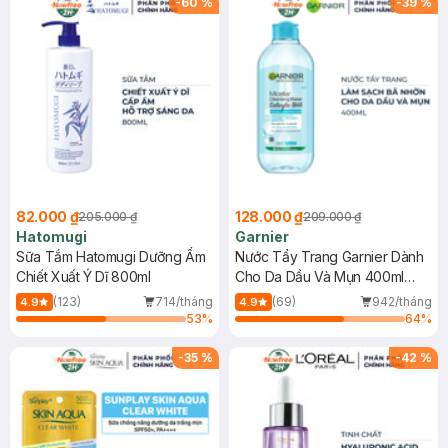
-
60
%
-
39
%
82.000 ₫
128.000 ₫
205.000 ₫
209.000 ₫
Hatomugi
Garnier
Sữa Tắm Hatomugi Dưỡng Ẩm
Nước Tẩy Trang Garnier Dành
Chiết Xuất Ý Dĩ 800ml
Cho Da Dầu Và Mụn 400ml
(Mới)
(123)
714/tháng
(69)
942/tháng
4.9
4.9
53
%
64
%
-
35
%
-
42
%