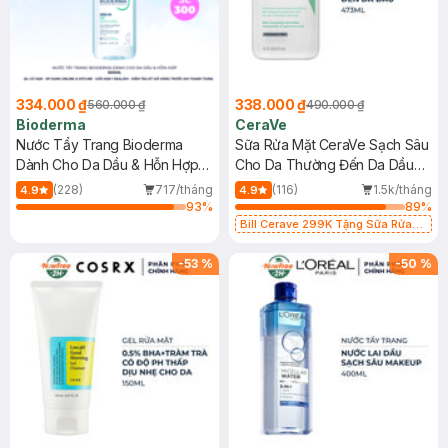
334.000 ₫
338.000 ₫
560.000 ₫
490.000 ₫
Bioderma
CeraVe
Nước Tẩy Trang Bioderma
Sữa Rửa Mặt CeraVe Sạch Sâu
Dành Cho Da Dầu & Hỗn Hợp
Cho Da Thường Đến Da Dầu
500ml
473ml
(228)
717/tháng
(116)
1.5k/tháng
4.9
4.9
93
%
89
%
Bill Cerave 299K Tặng Sữa Rửa
Mặt Cerave 30ml (SL có hạn)
-
53
%
-
50
%