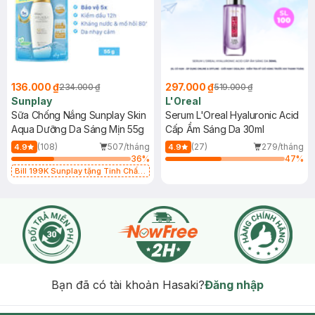
136.000 ₫
297.000 ₫
234.000 ₫
519.000 ₫
Sunplay
L'Oreal
Sữa Chống Nắng Sunplay Skin
Serum L'Oreal Hyaluronic Acid
Aqua Dưỡng Da Sáng Mịn 55g
Cấp Ẩm Sáng Da 30ml
(108)
507/tháng
(27)
279/tháng
4.9
4.9
36
%
47
%
Bill 199K Sunplay tặng Tinh Chất
Chống Nắng 7g trị giá 30K (SL có
hạn)
Bạn đã có tài khoản Hasaki?
Đăng nhập