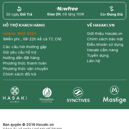
return
nowfree
price
HỖ TRỢ KHÁCH HÀNG
VỀ HASAKI.VN
Hotline:
1800 6324
Giới thiệu Hasaki.vn
(Miễn phí , 08-22h kể cả T7, CN)
Chính sách bảo mật
Điều khoản sử dụng
Các câu hỏi thường gặp
Hasaki cẩm nang
Gửi yêu cầu hỗ trợ
Tuyển dụng
Hướng dẫn đặt hàng
Liên hệ
Phương thức thanh toán
Phương thức vận chuyển
Chính sách đổi trả
Synctives
Clinic
Dermahair
Mastige
Bản quyền © 2016 Hasaki.vn