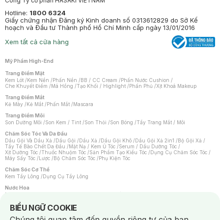
Công Ty cổ phần HASAKI VIETNAM
Hotline:
1800 6324
Giấy chứng nhận Đăng ký Kinh doanh số 0313612829 do Sở Kế
hoạch và Đầu tư Thành phố Hồ Chí Minh cấp ngày 13/01/2016
Xem tất cả cửa hàng
Mỹ Phẩm High-End
Trang Điểm Mặt
Kem Lót
/
Kem Nền
/
Phấn Nền
/
BB / CC Cream
/
Phấn Nước Cushion
/
Che Khuyết Điểm
/
Má Hồng
/
Tạo Khối / Highlight
/
Phấn Phủ
/
Xịt Khoá Makeup
Trang Điểm Mắt
Kẻ Mày
/
Kẻ Mắt
/
Phấn Mắt
/
Mascara
Trang Điểm Môi
Son Dưỡng Môi
/
Son Kem / Tint
/
Son Thỏi
/
Son Bóng
/
Tẩy Trang Mắt / Môi
Chăm Sóc Tóc Và Da Đầu
Dầu Gội Và Dầu Xả
/
Dầu Gội
/
Dầu Xả
/
Dầu Gội Khô
/
Dầu Gội Xả 2in1
/
Bộ Gội Xả
/
Tẩy Tế Bào Chết Da Đầu
/
Mặt Nạ / Kem Ủ Tóc
/
Serum / Dầu Dưỡng Tóc
/
Xịt Dưỡng Tóc
/
Thuốc Nhuộm Tóc
/
Sản Phẩm Tạo Kiểu Tóc
/
Dụng Cụ Chăm Sóc Tóc
/
Máy Sấy Tóc
/
Lược
/
Bộ Chăm Sóc Tóc
/
Phụ Kiện Tóc
Chăm Sóc Cơ Thể
Kem Tẩy Lông
/
Dụng Cụ Tẩy Lông
Nước Hoa
Nước Hoa Nữ
/
Nước Hoa Nam
/
Nước Hoa Cao Cấp
/
Xịt Thơm Toàn Thân
/
Nước Hoa Vùng Kín
Notice about cookies usage
BIỂU NGỮ COOKIE
Chăm Sóc Cá Nhân
Chúng tôi quan tâm đến quyền riêng tư của bạn.
Chống Muỗi
/
Khẩu Trang
/
Máy Massage
/
Mặt Nạ Xông Hơi
/
Nước Rửa Tay
/