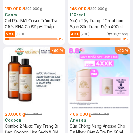
139.000 ₫
145.000 ₫
298.000 ₫
289.000 ₫
Cosrx
L'Oreal
Gel Rửa Mặt Cosrx Tràm Trà,
Nước Tẩy Trang L'Oreal Làm
0.5% BHA Có Độ pH Thấp
Sạch Sâu Trang Điểm 400ml
150ml
(173)
(298)
916/tháng
5.0
4.8
9
%
80
%
-
60
%
-
42
%
237.000 ₫
406.000 ₫
590.000 ₫
702.000 ₫
Cocoon
Anessa
Combo 2 Nước Tẩy Trang Bí
Sữa Chống Nắng Anessa Cho
Đao Cocoon Làm Sạch & Giảm
Da Nhạy Cảm & Trẻ Em 60ml