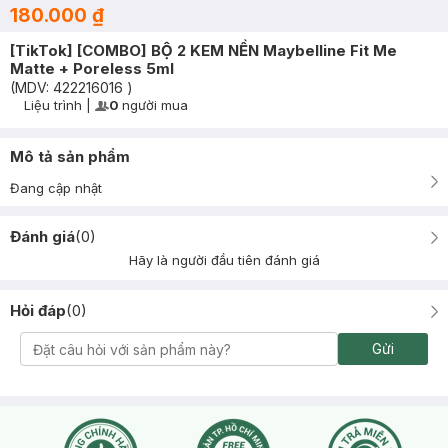
180.000 ₫
[TikTok] [COMBO] BỘ 2 KEM NỀN Maybelline Fit Me
Matte + Poreless 5ml
(MDV:
422216016
)
Liệu trình
|
0
người mua
User Product Icon
Timer Gray Icon
Mô tả sản phẩm
Đang cập nhật
Đánh giá
(
0
)
Hãy là người đầu tiên đánh giá
Hỏi đáp
(
0
)
Gửi