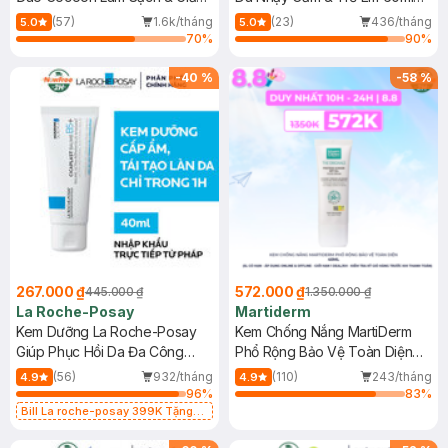
Dầu 500ml
(Mới)
(57)
1.6k/tháng
(23)
436/tháng
5.0
5.0
70
%
90
%
-
40
%
-
58
%
267.000 ₫
572.000 ₫
445.000 ₫
1.350.000 ₫
La Roche-Posay
Martiderm
Kem Dưỡng La Roche-Posay
Kem Chống Nắng MartiDerm
Giúp Phục Hồi Da Đa Công
Phổ Rộng Bảo Vệ Toàn Diện
Dụng 40ml
40ml
(56)
932/tháng
(110)
243/tháng
4.9
4.9
96
%
83
%
Bill La roche-posay 399K Tặng
Gel rửa mặt da dầu nhạy cảm 50ml
(SL có hạn)