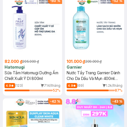
-
60
%
-
52
%
82.000 ₫
101.000 ₫
205.000 ₫
209.000 ₫
Hatomugi
Garnier
Sữa Tắm Hatomugi Dưỡng Ẩm
Nước Tẩy Trang Garnier Dành
Chiết Xuất Ý Dĩ 800ml
Cho Da Dầu Và Mụn 400ml
(Mới)
(123)
714/tháng
(69)
1.2k/tháng
4.9
4.9
52
%
87
%
-
42
%
-
43
%