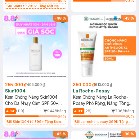
69
%
73
%
Bill Klairs từ 299k Tặng Mặt Nạ
Làm Dịu Da & Kiểm Soát Dầu Nhờn
25ml (SL Có Hạn)
-
48
%
-
43
%
255.000 ₫
350.000 ₫
495.000 ₫
610.000 ₫
Skin1004
La Roche-Posay
Kem Chống Nắng Skin1004
Kem Chống Nắng La Roche-
Cho Da Nhạy Cảm SPF 50+
Posay Phổ Rộng, Nâng Tông
50ml
Kiềm Dầu 50ml
(119)
944/tháng
(28)
736/tháng
4.8
4.9
64
%
66
%
Bill Skin1004 từ 399k Tặng Kem
Bill La roche-posay 399K Tặng
Chống Nắng Cho Da Nhạy Cảm
Gel rửa mặt da dầu nhạy cảm 50ml
SPF 50+ 20ml (SL Có Hạn)
(SL có hạn)
-
42
%
-
39
%