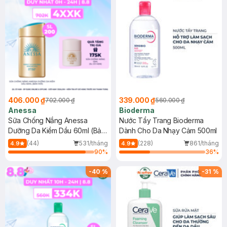
406.000 ₫
339.000 ₫
702.000 ₫
560.000 ₫
Anessa
Bioderma
Sữa Chống Nắng Anessa
Nước Tẩy Trang Bioderma
Dưỡng Da Kiềm Dầu 60ml (Bản
Dành Cho Da Nhạy Cảm 500ml
Mới)
(44)
531/tháng
(228)
861/tháng
4.9
4.9
90
%
36
%
-
40
%
-
31
%