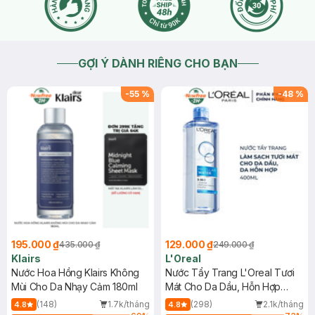
GỢI Ý DÀNH RIÊNG CHO BẠN
-
55
%
-
48
%
195.000 ₫
129.000 ₫
435.000 ₫
249.000 ₫
Klairs
L'Oreal
Nước Hoa Hồng Klairs Không
Nước Tẩy Trang L'Oreal Tươi
Mùi Cho Da Nhạy Cảm 180ml
Mát Cho Da Dầu, Hỗn Hợp
400ml
(148)
1.7k/tháng
(298)
2.1k/tháng
4.8
4.8