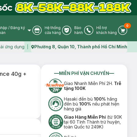
0
nhập
/
Đăng ký
Hệ thống
Bảo
Hỗ trợ
User Icon
Store Icon
Warranty Icon
Phone Icon
Cart I
oản
cửa hàng
hành
khách hàng
ải ứng dụng
Phường 8, Quận 10, Thành phố Hồ Chí Minh
Map icon
ence 40g +
MIỄN PHÍ VẬN CHUYỂN
Giao Nhanh Miễn Phí 2H.
Trễ
tặng 100K
Hasaki đền bù
100%
hãng
đền bù
100%
nếu phát hiện
hàng giả
Giao Hàng Miễn Phí
(từ 90K
tại 60 Tỉnh Thành trừ huyện,
toàn Quốc từ 249K)