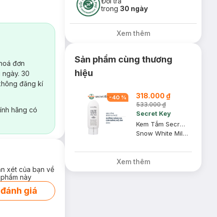
Đổi trả
trong
30 ngày
Xem thêm
Sản phẩm cùng thương
 hoá đơn
hiệu
 ngày. 30
không đăng kí
318.000 ₫
-
40
%
533.000 ₫
ính hãng có
Secret Key
Kem Tắm Secret Key Dưỡng Sáng Da Mặt Và Cơ Thể 200g
Snow White Milky Pack
Xem thêm
ận xét của bạn về
 phẩm này
 đánh giá