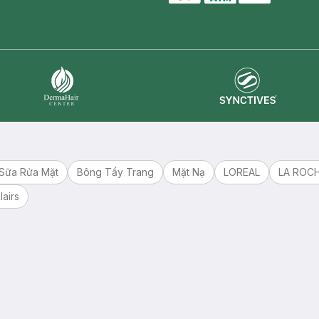
master card
ATM card
visa card
Synctives
Dermahair
Sữa Rửa Mặt
Bông Tẩy Trang
Mặt Nạ
LOREAL
LA ROC
lairs