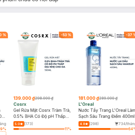
0
%
-
53
%
-
37
139.000 ₫
181.000 ₫
298.000 ₫
289.000 ₫
Cosrx
L'Oreal
h
Gel Rửa Mặt Cosrx Tràm Trà,
Nước Tẩy Trang L'Oreal Là
Da
0.5% BHA Có Độ pH Thấp
Sạch Sâu Trang Điểm 400ml
150ml
háng
(173)
(298)
734/thán
5.0
4.8
89
%
11
%
64
a