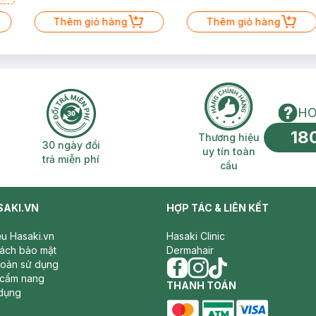
Thêm giỏ hàng
Thêm giỏ hàng
HO
18
n phí 2H
30 ngày đổi trả miễn phí
Thương hiệu uy 
Thương hiệu
30 ngày đổi
uy tín toàn
trả miễn phí
cầu
SAKI.VN
HỢP TÁC & LIÊN KẾT
iệu Hasaki.vn
Hasaki Clinic
sách bảo mật
Dermahair
hoản sử dụng
 cẩm nang
facebook
THANH TOÁN
instagram
tiktok
dụng