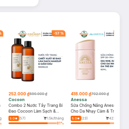
%
-
57
%
-
40
%
252.000 ₫
418.000 ₫
590.000 ₫
702.000 ₫
Cocoon
Anessa
m
Combo 2 Nước Tẩy Trang Bí
Sữa Chống Nắng Anessa
Đao Cocoon Làm Sạch &
Cho Da Nhạy Cảm & Trẻ Em
Giảm Dầu 500ml
60ml (Mới)
g
(57)
1.5k/tháng
(23)
423/tháng
5.0
5.0
%
81
%
81
%