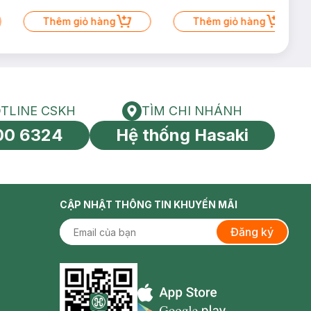
Thêm giỏ hàng
Thêm giỏ hàng
TLINE CSKH
TÌM CHI NHÁNH
HOTLINE CSKH
Tìm chi nhánh
00 6324
Hệ thống Hasaki
tín toàn cầu
CẬP NHẬT THÔNG TIN KHUYẾN MÃI
Đăng ký
Appstore icon