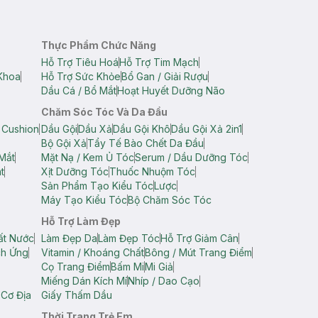
Thực Phẩm Chức Năng
Hỗ Trợ Tiêu Hoá
Hỗ Trợ Tim Mạch
Khoa
Hỗ Trợ Sức Khỏe
Bổ Gan / Giải Rượu
Dầu Cá / Bổ Mắt
Hoạt Huyết Dưỡng Não
Chăm Sóc Tóc Và Da Đầu
 Cushion
Dầu Gội
Dầu Xả
Dầu Gội Khô
Dầu Gội Xả 2in1
Bộ Gội Xả
Tẩy Tế Bào Chết Da Đầu
Mắt
Mặt Nạ / Kem Ủ Tóc
Serum / Dầu Dưỡng Tóc
t
Xịt Dưỡng Tóc
Thuốc Nhuộm Tóc
Sản Phẩm Tạo Kiểu Tóc
Lược
Máy Tạo Kiểu Tóc
Bộ Chăm Sóc Tóc
Hỗ Trợ Làm Đẹp
ất Nước
Làm Đẹp Da
Làm Đẹp Tóc
Hỗ Trợ Giảm Cân
ch Ứng
Vitamin / Khoáng Chất
Bông / Mút Trang Điểm
Cọ Trang Điểm
Bấm Mi
Mi Giả
Miếng Dán Kích Mí
Nhíp / Dao Cạo
 Cơ Địa
Giấy Thấm Dầu
Thời Trang Trẻ Em