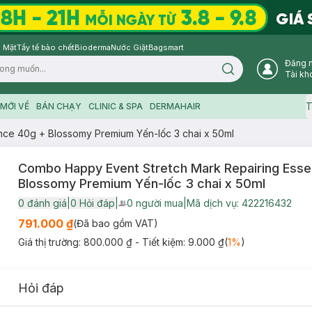
 Mặt
Tẩy tế bào chết
Bioderma
Nước Giặt
Bagsmart
Đăng 
Search icon
Tài kh
T
MỚI VỀ
BÁN CHẠY
CLINIC & SPA
DERMAHAIR
ce 40g + Blossomy Premium Yến-lốc 3 chai x 50ml
Combo Happy Event Stretch Mark Repairing Ess
Blossomy Premium Yến-lốc 3 chai x 50ml
0
đánh giá
|
0
Hỏi đáp
|
0
người mua
|
Mã dịch vụ:
422216432
User Product Icon
791.000 ₫
(Đã bao gồm VAT)
Giá thị trường:
800.000 ₫
- Tiết kiệm:
9.000 ₫
(
1
%
)
Hỏi đáp