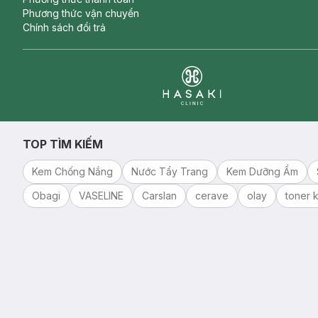
Phương thức vận chuyển
Chính sách đổi trả
Clinic
TOP TÌM KIẾM
Kem Chống Nắng
Nước Tẩy Trang
Kem Dưỡng Ẩm
Obagi
VASELINE
Carslan
cerave
olay
toner k