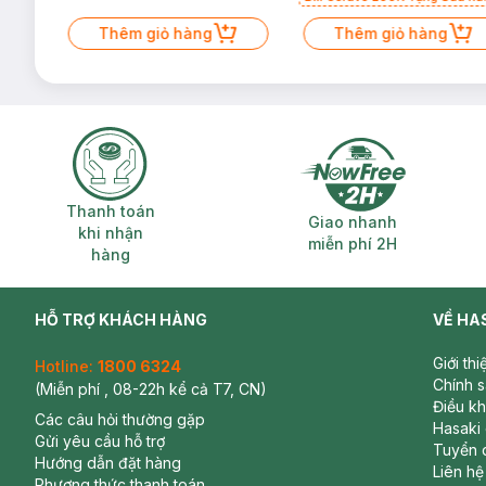
Mặt Cerave 30ml (SL có hạn)
Thêm giỏ hàng
Thêm giỏ hàng
Thanh toán khi nhận hàng
Giao nhanh miễ
Thanh toán
Giao nhanh
khi nhận
miễn phí 2H
hàng
HỖ TRỢ KHÁCH HÀNG
VỀ HA
Giới th
Hotline:
1800 6324
Chính 
(Miễn phí , 08-22h kể cả T7, CN)
Điều k
Các câu hỏi thường gặp
Hasaki
Gửi yêu cầu hỗ trợ
Tuyển 
Hướng dẫn đặt hàng
Liên hệ
Phương thức thanh toán