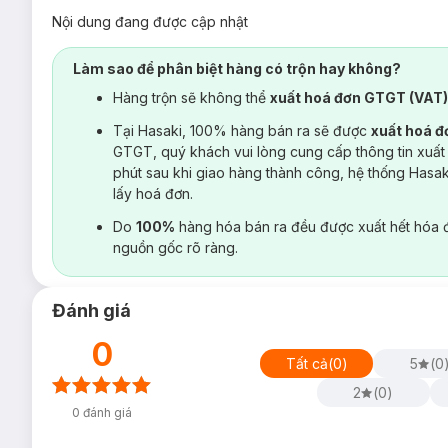
Nội dung đang được cập nhật
Làm sao để phân biệt hàng có trộn hay không?
Hàng trộn sẽ không thể
xuất hoá đơn GTGT (VAT
Tại Hasaki, 100% hàng bán ra sẽ được
xuất hoá 
GTGT, quý khách vui lòng cung cấp thông tin xuất
phút sau khi giao hàng thành công, hệ thống Hasa
lấy hoá đơn.
Do
100%
hàng hóa bán ra đều được xuất hết hóa 
nguồn gốc rõ ràng.
Đánh giá
0
Tất cả
(
0
)
5
(
0
2
(
0
)
0
đánh giá