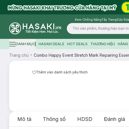
Kem Chống Nắng
Tẩy Trang
Sữa Rửa
Logo
DANH MỤC
HASAKI DEALS
HOT DEALS
THƯƠNG HIỆU
HÀNG 
Hamburger icon
Trang chủ
Combo Happy Event Stretch Mark Repairing Essen
Thêm vào danh sách yêu thích
Mô tả
Thông số
HDSD
Đánh giá