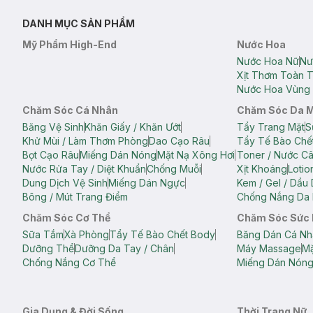
DANH MỤC SẢN PHẨM
Mỹ Phẩm High-End
Nước Hoa
Nước Hoa Nữ
Nư
Xịt Thơm Toàn 
Nước Hoa Vùng 
Chăm Sóc Cá Nhân
Chăm Sóc Da 
Băng Vệ Sinh
Khăn Giấy / Khăn Ướt
Tẩy Trang Mặt
S
Khử Mùi / Làm Thơm Phòng
Dao Cạo Râu
Tẩy Tế Bào Chế
Bọt Cạo Râu
Miếng Dán Nóng
Mặt Nạ Xông Hơi
Toner / Nước C
Nước Rửa Tay / Diệt Khuẩn
Chống Muỗi
Xịt Khoáng
Lotio
Dung Dịch Vệ Sinh
Miếng Dán Ngực
Kem / Gel / Dầu
Bông / Mút Trang Điểm
Chống Nắng Da 
Chăm Sóc Cơ Thể
Chăm Sóc Sức
Sữa Tắm
Xà Phòng
Tẩy Tế Bào Chết Body
Băng Dán Cá Nh
Dưỡng Thể
Dưỡng Da Tay / Chân
Máy Massage
Mặ
Chống Nắng Cơ Thể
Miếng Dán Nón
Gia Dụng & Đời Sống
Thời Trang Nữ