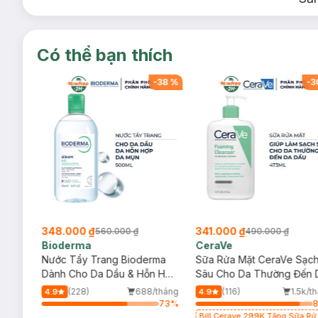
Có thể bạn thích
-
38
%
-
38
%
-
3
348.000 ₫
341.000 ₫
560.000 ₫
490.000 ₫
Bioderma
CeraVe
rma
Nước Tẩy Trang Bioderma
Sữa Rửa Mặt CeraVe Sạc
m
Dành Cho Da Dầu & Hỗn Hợp
Sâu Cho Da Thường Đến 
500ml
Dầu 473ml
/tháng
(228)
688/tháng
(116)
1.5k/t
4.9
4.9
73
%
73
%
Bill Cerave 299K Tặng Sữa Rử