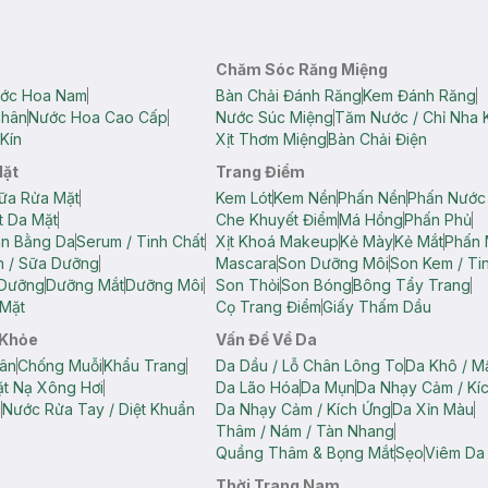
Chăm Sóc Răng Miệng
ớc Hoa Nam
Bàn Chải Đánh Răng
Kem Đánh Răng
Thân
Nước Hoa Cao Cấp
Nước Súc Miệng
Tăm Nước / Chỉ Nha 
Kín
Xịt Thơm Miệng
Bàn Chải Điện
Mặt
Trang Điểm
ữa Rửa Mặt
Kem Lót
Kem Nền
Phấn Nền
Phấn Nước
t Da Mặt
Che Khuyết Điểm
Má Hồng
Phấn Phủ
ân Bằng Da
Serum / Tinh Chất
Xịt Khoá Makeup
Kẻ Mày
Kẻ Mắt
Phấn 
n / Sữa Dưỡng
Mascara
Son Dưỡng Môi
Son Kem / Tin
 Dưỡng
Dưỡng Mắt
Dưỡng Môi
Son Thỏi
Son Bóng
Bông Tẩy Trang
Mặt
Cọ Trang Điểm
Giấy Thấm Dầu
 Khỏe
Vấn Đề Về Da
ân
Chống Muỗi
Khẩu Trang
Da Dầu / Lỗ Chân Lông To
Da Khô / M
t Nạ Xông Hơi
Da Lão Hóa
Da Mụn
Da Nhạy Cảm / Kí
g
Nước Rửa Tay / Diệt Khuẩn
Da Nhạy Cảm / Kích Ứng
Da Xỉn Màu
Thâm / Nám / Tàn Nhang
Quầng Thâm & Bọng Mắt
Sẹo
Viêm Da
Thời Trang Nam