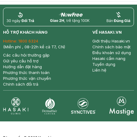
return
nowfree
price
HỖ TRỢ KHÁCH HÀNG
VỀ HASAKI.VN
Hotline:
1800 6324
Giới thiệu Hasaki.vn
(Miễn phí , 08-22h kể cả T7, CN)
Chính sách bảo mật
Điều khoản sử dụng
Các câu hỏi thường gặp
Hasaki cẩm nang
Gửi yêu cầu hỗ trợ
Tuyển dụng
Hướng dẫn đặt hàng
Liên hệ
Phương thức thanh toán
Phương thức vận chuyển
Chính sách đổi trả
Synctives
Clinic
Dermahair
Mastige