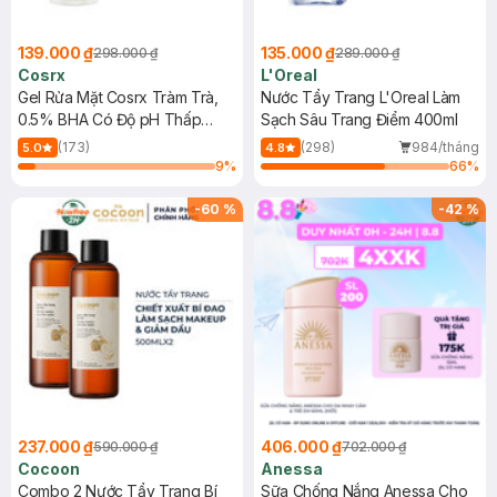
139.000 ₫
135.000 ₫
298.000 ₫
289.000 ₫
Cosrx
L'Oreal
Gel Rửa Mặt Cosrx Tràm Trà,
Nước Tẩy Trang L'Oreal Làm
0.5% BHA Có Độ pH Thấp
Sạch Sâu Trang Điểm 400ml
150ml
(173)
(298)
984/tháng
5.0
4.8
9
%
66
%
-
60
%
-
42
%
237.000 ₫
406.000 ₫
590.000 ₫
702.000 ₫
Cocoon
Anessa
Combo 2 Nước Tẩy Trang Bí
Sữa Chống Nắng Anessa Cho