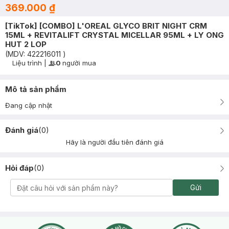
369.000 ₫
[TikTok] [COMBO] L'OREAL GLYCO BRIT NIGHT CRM
15ML + REVITALIFT CRYSTAL MICELLAR 95ML + LY ONG
HUT 2 LOP
(MDV:
422216011
)
Liệu trình
|
0
người mua
User Product Icon
Timer Gray Icon
Mô tả sản phẩm
Đang cập nhật
Đánh giá
(
0
)
Hãy là người đầu tiên đánh giá
Hỏi đáp
(
0
)
Gửi