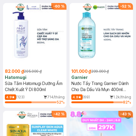
(SL có hạn)
-
60
%
-
52
%
82.000 ₫
101.000 ₫
205.000 ₫
209.000 ₫
Hatomugi
Garnier
Sữa Tắm Hatomugi Dưỡng Ẩm
Nước Tẩy Trang Garnier Dành
Chiết Xuất Ý Dĩ 800ml
Cho Da Dầu Và Mụn 400ml
(Mới)
(123)
714/tháng
(69)
1.2k/tháng
4.9
4.9
52
%
82
%
-
42
%
-
43
%