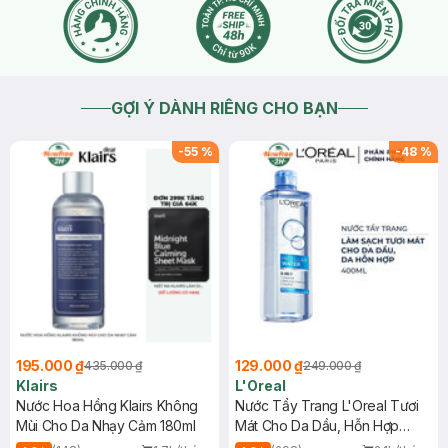
GỢI Ý DÀNH RIÊNG CHO BẠN
-
55
%
-
48
%
195.000 ₫
129.000 ₫
435.000 ₫
249.000 ₫
Klairs
L'Oreal
Nước Hoa Hồng Klairs Không
Nước Tẩy Trang L'Oreal Tươi
Mùi Cho Da Nhạy Cảm 180ml
Mát Cho Da Dầu, Hỗn Hợp
400ml