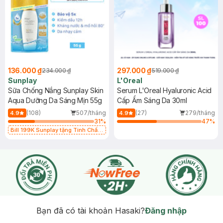
136.000 ₫
297.000 ₫
234.000 ₫
519.000 ₫
Sunplay
L'Oreal
Sữa Chống Nắng Sunplay Skin
Serum L'Oreal Hyaluronic Acid
Aqua Dưỡng Da Sáng Mịn 55g
Cấp Ẩm Sáng Da 30ml
(108)
507/tháng
(27)
279/tháng
4.9
4.9
31
%
47
%
Bill 199K Sunplay tặng Tinh Chất
Chống Nắng 7g trị giá 30K (SL có
hạn)
Bạn đã có tài khoản Hasaki?
Đăng nhập