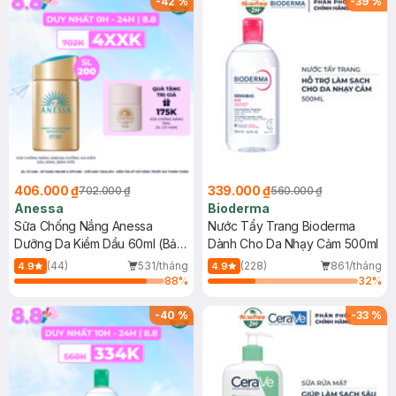
-
42
%
-
39
%
406.000 ₫
339.000 ₫
702.000 ₫
560.000 ₫
Anessa
Bioderma
Sữa Chống Nắng Anessa
Nước Tẩy Trang Bioderma
Dưỡng Da Kiềm Dầu 60ml (Bản
Dành Cho Da Nhạy Cảm 500ml
Mới)
(44)
531/tháng
(228)
861/tháng
4.9
4.9
88
%
32
%
-
40
%
-
33
%