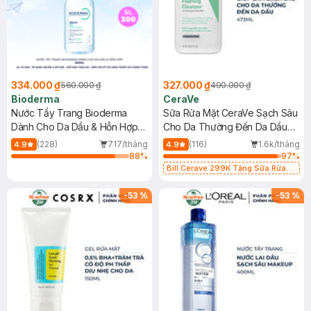
334.000 ₫
327.000 ₫
560.000 ₫
490.000 ₫
Bioderma
CeraVe
Nước Tẩy Trang Bioderma
Sữa Rửa Mặt CeraVe Sạch Sâu
Dành Cho Da Dầu & Hỗn Hợp
Cho Da Thường Đến Da Dầu
500ml
473ml
(228)
717/tháng
(116)
1.6k/tháng
4.9
4.9
88
%
97
%
Bill Cerave 299K Tặng Sữa Rửa
Mặt Cerave 30ml (SL có hạn)
-
53
%
-
53
%