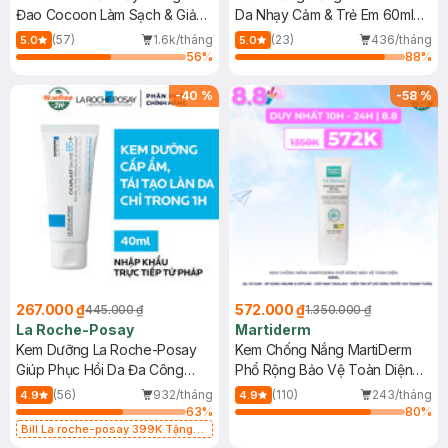
Đao Cocoon Làm Sạch & Giảm
Da Nhạy Cảm & Trẻ Em 60ml
Dầu 500ml
(Mới)
(57)
1.6k/tháng
(23)
436/tháng
5.0
5.0
56
%
88
%
-
40
%
-
58
%
267.000 ₫
572.000 ₫
445.000 ₫
1.350.000 ₫
La Roche-Posay
Martiderm
Kem Dưỡng La Roche-Posay
Kem Chống Nắng MartiDerm
Giúp Phục Hồi Da Đa Công
Phổ Rộng Bảo Vệ Toàn Diện
Dụng 40ml
40ml
(56)
932/tháng
(110)
243/tháng
4.9
4.9
63
%
80
%
Bill La roche-posay 399K Tặng
Gel rửa mặt da dầu nhạy cảm 50ml