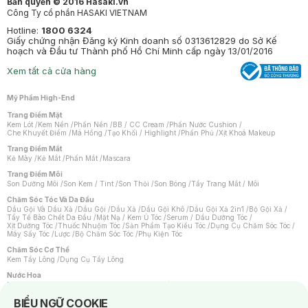
Bản quyền © 2016 Hasaki.vn
Công Ty cổ phần HASAKI VIETNAM
Hotline:
1800 6324
Giấy chứng nhận Đăng ký Kinh doanh số 0313612829 do Sở Kế
hoạch và Đầu tư Thành phố Hồ Chí Minh cấp ngày 13/01/2016
Xem tất cả cửa hàng
Mỹ Phẩm High-End
Trang Điểm Mặt
Kem Lót
/
Kem Nền
/
Phấn Nền
/
BB / CC Cream
/
Phấn Nước Cushion
/
Che Khuyết Điểm
/
Má Hồng
/
Tạo Khối / Highlight
/
Phấn Phủ
/
Xịt Khoá Makeup
Trang Điểm Mắt
Kẻ Mày
/
Kẻ Mắt
/
Phấn Mắt
/
Mascara
Trang Điểm Môi
Son Dưỡng Môi
/
Son Kem / Tint
/
Son Thỏi
/
Son Bóng
/
Tẩy Trang Mắt / Môi
Chăm Sóc Tóc Và Da Đầu
Dầu Gội Và Dầu Xả
/
Dầu Gội
/
Dầu Xả
/
Dầu Gội Khô
/
Dầu Gội Xả 2in1
/
Bộ Gội Xả
/
Tẩy Tế Bào Chết Da Đầu
/
Mặt Nạ / Kem Ủ Tóc
/
Serum / Dầu Dưỡng Tóc
/
Xịt Dưỡng Tóc
/
Thuốc Nhuộm Tóc
/
Sản Phẩm Tạo Kiểu Tóc
/
Dụng Cụ Chăm Sóc Tóc
/
Máy Sấy Tóc
/
Lược
/
Bộ Chăm Sóc Tóc
/
Phụ Kiện Tóc
Chăm Sóc Cơ Thể
Kem Tẩy Lông
/
Dụng Cụ Tẩy Lông
Nước Hoa
Nước Hoa Nữ
/
Nước Hoa Nam
/
Nước Hoa Cao Cấp
/
Xịt Thơm Toàn Thân
/
Nước Hoa Vùng Kín
Notice about cookies usage
BIỂU NGỮ COOKIE