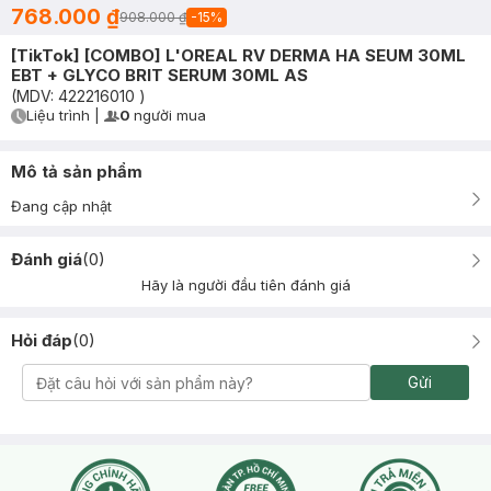
768.000 ₫
908.000 ₫
-
15
%
[TikTok] [COMBO] L'OREAL RV DERMA HA SEUM 30ML
EBT + GLYCO BRIT SERUM 30ML AS
(MDV:
422216010
)
Liệu trình
|
0
người mua
User Product Icon
Timer Gray Icon
Mô tả sản phẩm
Đang cập nhật
Đánh giá
(
0
)
Hãy là người đầu tiên đánh giá
Hỏi đáp
(
0
)
Gửi