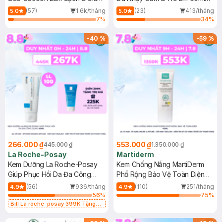
Dầu 500ml
(Mới)
(57)
1.6k/tháng
(23)
413/tháng
5.0
5.0
7
%
34
%
-
40
%
-
59
%
266.000 ₫
553.000 ₫
445.000 ₫
1.350.000 ₫
La Roche-Posay
Martiderm
Kem Dưỡng La Roche-Posay
Kem Chống Nắng MartiDerm
Giúp Phục Hồi Da Đa Công
Phổ Rộng Bảo Vệ Toàn Diện
Dụng 40ml
40ml
(56)
936/tháng
(110)
251/tháng
4.9
4.9
56
%
75
%
Bill La roche-posay 399K Tặng
Gel rửa mặt da dầu nhạy cảm 50ml
(SL có hạn)