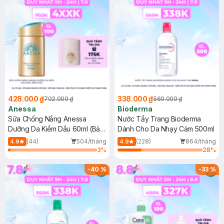
428.000 ₫
338.000 ₫
702.000 ₫
560.000 ₫
Anessa
Bioderma
Sữa Chống Nắng Anessa
Nước Tẩy Trang Bioderma
Dưỡng Da Kiềm Dầu 60ml (Bản
Dành Cho Da Nhạy Cảm 500ml
Mới)
(44)
504/tháng
(228)
864/tháng
4.9
4.9
3
%
28
%
-
40
%
-
33
%