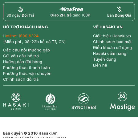
return
nowfree
price
HỖ TRỢ KHÁCH HÀNG
VỀ HASAKI.VN
Hotline:
1800 6324
Giới thiệu Hasaki.vn
(Miễn phí , 08-22h kể cả T7, CN)
Chính sách bảo mật
Điều khoản sử dụng
Các câu hỏi thường gặp
Hasaki cẩm nang
Gửi yêu cầu hỗ trợ
Tuyển dụng
Hướng dẫn đặt hàng
Liên hệ
Phương thức thanh toán
Phương thức vận chuyển
Chính sách đổi trả
Synctives
Clinic
Dermahair
Mastige
Bản quyền © 2016 Hasaki.vn