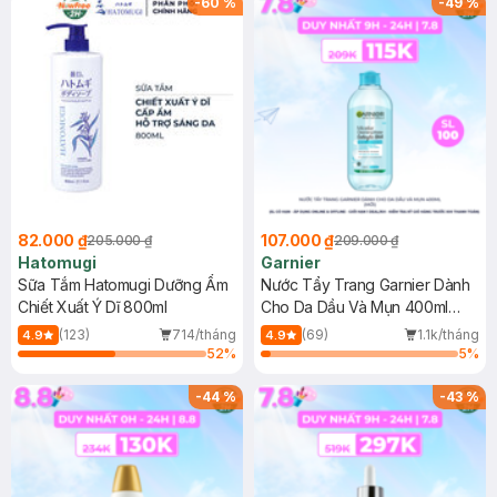
-
60
%
-
49
%
82.000 ₫
107.000 ₫
205.000 ₫
209.000 ₫
Hatomugi
Garnier
Sữa Tắm Hatomugi Dưỡng Ẩm
Nước Tẩy Trang Garnier Dành
Chiết Xuất Ý Dĩ 800ml
Cho Da Dầu Và Mụn 400ml
(Mới)
(123)
714/tháng
(69)
1.1k/tháng
4.9
4.9
52
%
5
%
-
44
%
-
43
%