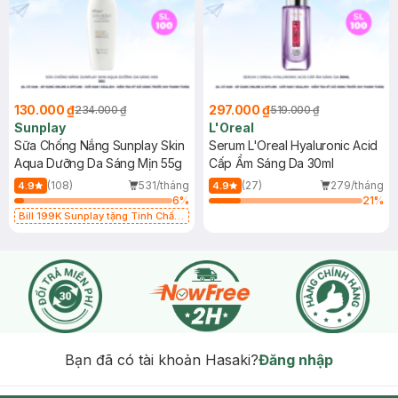
130.000 ₫
297.000 ₫
234.000 ₫
519.000 ₫
Sunplay
L'Oreal
Sữa Chống Nắng Sunplay Skin
Serum L'Oreal Hyaluronic Acid
Aqua Dưỡng Da Sáng Mịn 55g
Cấp Ẩm Sáng Da 30ml
(108)
531/tháng
(27)
279/tháng
4.9
4.9
6
%
21
%
Bill 199K Sunplay tặng Tinh Chất
Chống Nắng 7g trị giá 30K (SL có
hạn)
Bạn đã có tài khoản Hasaki?
Đăng nhập