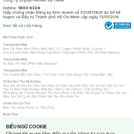
Công Ty cổ phần HASAKI VIETNAM
Hotline:
1800 6324
Giấy chứng nhận Đăng ký Kinh doanh số 0313612829 do Sở Kế
hoạch và Đầu tư Thành phố Hồ Chí Minh cấp ngày 13/01/2016
Xem tất cả cửa hàng
Mỹ Phẩm High-End
Trang Điểm Mặt
Kem Lót
/
Kem Nền
/
Phấn Nền
/
BB / CC Cream
/
Phấn Nước Cushion
/
Che Khuyết Điểm
/
Má Hồng
/
Tạo Khối / Highlight
/
Phấn Phủ
/
Xịt Khoá Makeup
Trang Điểm Mắt
Kẻ Mày
/
Kẻ Mắt
/
Phấn Mắt
/
Mascara
Trang Điểm Môi
Son Dưỡng Môi
/
Son Kem / Tint
/
Son Thỏi
/
Son Bóng
/
Tẩy Trang Mắt / Môi
Chăm Sóc Tóc Và Da Đầu
Dầu Gội Và Dầu Xả
/
Dầu Gội
/
Dầu Xả
/
Dầu Gội Khô
/
Dầu Gội Xả 2in1
/
Bộ Gội Xả
/
Tẩy Tế Bào Chết Da Đầu
/
Mặt Nạ / Kem Ủ Tóc
/
Serum / Dầu Dưỡng Tóc
/
Xịt Dưỡng Tóc
/
Thuốc Nhuộm Tóc
/
Sản Phẩm Tạo Kiểu Tóc
/
Dụng Cụ Chăm Sóc Tóc
/
Máy Sấy Tóc
/
Lược
/
Bộ Chăm Sóc Tóc
/
Phụ Kiện Tóc
Chăm Sóc Cơ Thể
Kem Tẩy Lông
/
Dụng Cụ Tẩy Lông
Nước Hoa
Nước Hoa Nữ
/
Nước Hoa Nam
/
Nước Hoa Cao Cấp
/
Xịt Thơm Toàn Thân
/
Nước Hoa Vùng Kín
Notice about cookies usage
BIỂU NGỮ COOKIE
Chăm Sóc Cá Nhân
Chúng tôi quan tâm đến quyền riêng tư của bạn.
Chống Muỗi
/
Khẩu Trang
/
Máy Massage
/
Mặt Nạ Xông Hơi
/
Nước Rửa Tay
/