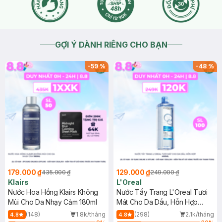
GỢI Ý DÀNH RIÊNG CHO BẠN
-
59
%
-
48
%
179.000 ₫
129.000 ₫
435.000 ₫
249.000 ₫
Klairs
L'Oreal
Nước Hoa Hồng Klairs Không
Nước Tẩy Trang L'Oreal Tươi
Mùi Cho Da Nhạy Cảm 180ml
Mát Cho Da Dầu, Hỗn Hợp
400ml
(148)
1.8k/tháng
(298)
2.1k/tháng
4.8
4.8