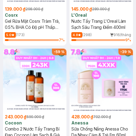
139.000 ₫
145.000 ₫
298.000 ₫
289.000 ₫
Cosrx
L'Oreal
Gel Rửa Mặt Cosrx Tràm Trà,
Nước Tẩy Trang L'Oreal Làm
0.5% BHA Có Độ pH Thấp
Sạch Sâu Trang Điểm 400ml
150ml
(173)
(298)
916/tháng
5.0
4.8
7
%
9
%
-
59
%
-
39
%
243.000 ₫
428.000 ₫
590.000 ₫
702.000 ₫
Cocoon
Anessa
Combo 2 Nước Tẩy Trang Bí
Sữa Chống Nắng Anessa Cho
Đao Cocoon Làm Sạch & Giảm
Da Nhạy Cảm & Trẻ Em 60ml