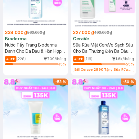
338.000 ₫
327.000 ₫
560.000 ₫
490.000 ₫
Bioderma
CeraVe
Nước Tẩy Trang Bioderma
Sữa Rửa Mặt CeraVe Sạch Sâu
Dành Cho Da Dầu & Hỗn Hợp
Cho Da Thường Đến Da Dầu
500ml
473ml
(228)
709/tháng
(116)
1.6k/tháng
4.9
4.9
15
%
55
%
Bill Cerave 299K Tặng Sữa Rửa
Mặt Cerave 30ml (SL có hạn)
-
53
%
-
50
%