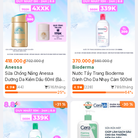
418.000 ₫
370.000 ₫
702.000 ₫
560.000 ₫
Anessa
Bioderma
Sữa Chống Nắng Anessa
Nước Tẩy Trang Bioderma
Dưỡng Da Kiềm Dầu 60ml (Bản
Dành Cho Da Nhạy Cảm 500ml
Mới)
(44)
516/tháng
(228)
789/tháng
4.9
4.9
25
%
64
%
-
31
%
-
30
%