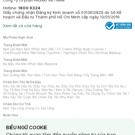
Công Ty cổ phần HASAKI VIETNAM
Hotline:
1800 6324
Giấy chứng nhận Đăng ký Kinh doanh số 0313612829 do Sở Kế
hoạch và Đầu tư Thành phố Hồ Chí Minh cấp ngày 13/01/2016
Xem tất cả cửa hàng
Mỹ Phẩm High-End
Trang Điểm Mặt
Kem Lót
/
Kem Nền
/
Phấn Nền
/
BB / CC Cream
/
Phấn Nước Cushion
/
Che Khuyết Điểm
/
Má Hồng
/
Tạo Khối / Highlight
/
Phấn Phủ
/
Xịt Khoá Makeup
Trang Điểm Mắt
Kẻ Mày
/
Kẻ Mắt
/
Phấn Mắt
/
Mascara
Trang Điểm Môi
Son Dưỡng Môi
/
Son Kem / Tint
/
Son Thỏi
/
Son Bóng
/
Tẩy Trang Mắt / Môi
Chăm Sóc Tóc Và Da Đầu
Dầu Gội Và Dầu Xả
/
Dầu Gội
/
Dầu Xả
/
Dầu Gội Khô
/
Dầu Gội Xả 2in1
/
Bộ Gội Xả
/
Tẩy Tế Bào Chết Da Đầu
/
Mặt Nạ / Kem Ủ Tóc
/
Serum / Dầu Dưỡng Tóc
/
Xịt Dưỡng Tóc
/
Thuốc Nhuộm Tóc
/
Sản Phẩm Tạo Kiểu Tóc
/
Dụng Cụ Chăm Sóc Tóc
/
Máy Sấy Tóc
/
Lược
/
Bộ Chăm Sóc Tóc
/
Phụ Kiện Tóc
Chăm Sóc Cơ Thể
Kem Tẩy Lông
/
Dụng Cụ Tẩy Lông
Nước Hoa
Nước Hoa Nữ
/
Nước Hoa Nam
/
Nước Hoa Cao Cấp
/
Xịt Thơm Toàn Thân
/
Nước Hoa Vùng Kín
Notice about cookies usage
BIỂU NGỮ COOKIE
Chăm Sóc Cá Nhân
Chúng tôi quan tâm đến quyền riêng tư của bạn.
Chống Muỗi
/
Khẩu Trang
/
Máy Massage
/
Mặt Nạ Xông Hơi
/
Nước Rửa Tay
/