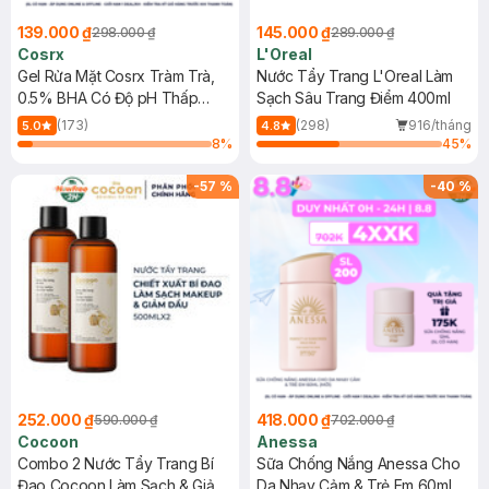
139.000 ₫
145.000 ₫
298.000 ₫
289.000 ₫
Cosrx
L'Oreal
Gel Rửa Mặt Cosrx Tràm Trà,
Nước Tẩy Trang L'Oreal Làm
0.5% BHA Có Độ pH Thấp
Sạch Sâu Trang Điểm 400ml
150ml
(173)
(298)
916/tháng
5.0
4.8
8
%
45
%
-
57
%
-
40
%
252.000 ₫
418.000 ₫
590.000 ₫
702.000 ₫
Cocoon
Anessa
Combo 2 Nước Tẩy Trang Bí
Sữa Chống Nắng Anessa Cho
Đao Cocoon Làm Sạch & Giảm
Da Nhạy Cảm & Trẻ Em 60ml