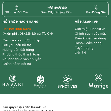
return
nowfree
price
HỖ TRỢ KHÁCH HÀNG
VỀ HASAKI.VN
Hotline:
1800 6324
Giới thiệu Hasaki.vn
(Miễn phí , 08-22h kể cả T7, CN)
Chính sách bảo mật
Điều khoản sử dụng
Các câu hỏi thường gặp
Hasaki cẩm nang
Gửi yêu cầu hỗ trợ
Tuyển dụng
Hướng dẫn đặt hàng
Liên hệ
Phương thức thanh toán
Phương thức vận chuyển
Chính sách đổi trả
Synctives
Clinic
Dermahair
Mastige
Bản quyền © 2016 Hasaki.vn