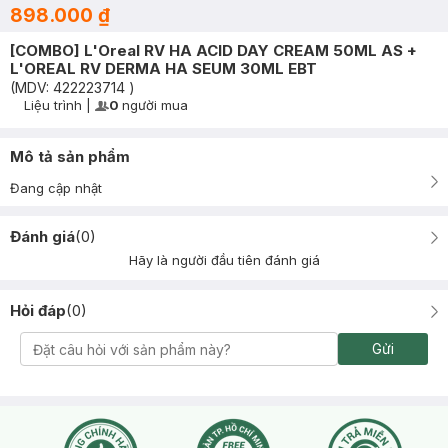
898.000 ₫
[COMBO] L'Oreal RV HA ACID DAY CREAM 50ML AS +
L'OREAL RV DERMA HA SEUM 30ML EBT
(MDV:
422223714
)
Liệu trình
|
0
người mua
User Product Icon
Timer Gray Icon
Mô tả sản phẩm
Đang cập nhật
Đánh giá
(
0
)
Hãy là người đầu tiên đánh giá
Hỏi đáp
(
0
)
Gửi