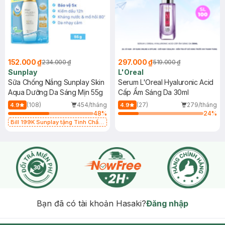
152.000 ₫
297.000 ₫
234.000 ₫
519.000 ₫
Sunplay
L'Oreal
Sữa Chống Nắng Sunplay Skin
Serum L'Oreal Hyaluronic Acid
Aqua Dưỡng Da Sáng Mịn 55g
Cấp Ẩm Sáng Da 30ml
(108)
454/tháng
(27)
279/tháng
4.9
4.9
48
%
24
%
Bill 199K Sunplay tặng Tinh Chất
Chống Nắng 7g trị giá 30K (SL có
hạn)
Bạn đã có tài khoản Hasaki?
Đăng nhập