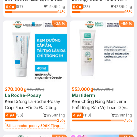
Dầu 500ml
(Mới)
(57)
1.5k/tháng
(23)
423/tháng
5.0
5.0
14
%
16
%
-
38
%
-
59
%
278.000 ₫
553.000 ₫
445.000 ₫
1.350.000 ₫
La Roche-Posay
Martiderm
Kem Dưỡng La Roche-Posay
Kem Chống Nắng MartiDerm
Giúp Phục Hồi Da Đa Công
Phổ Rộng Bảo Vệ Toàn Diện
Dụng 40ml
40ml
(56)
895/tháng
(110)
251/tháng
4.9
4.9
25
%
75
%
Bill La roche-posay 399K Tặng
Gel rửa mặt da dầu nhạy cảm 50ml
(SL có hạn)