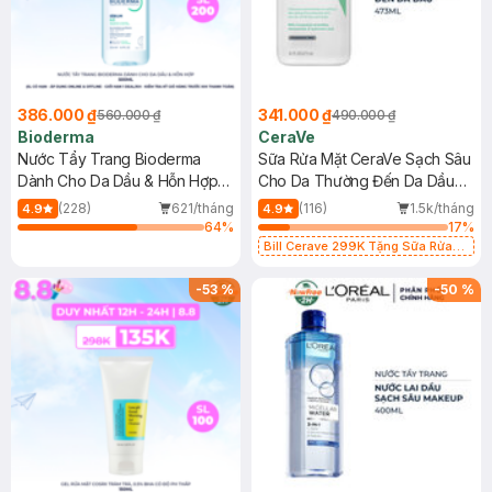
386.000 ₫
341.000 ₫
560.000 ₫
490.000 ₫
Bioderma
CeraVe
Nước Tẩy Trang Bioderma
Sữa Rửa Mặt CeraVe Sạch Sâu
Dành Cho Da Dầu & Hỗn Hợp
Cho Da Thường Đến Da Dầu
500ml
473ml
(228)
621/tháng
(116)
1.5k/tháng
4.9
4.9
64
%
17
%
Bill Cerave 299K Tặng Sữa Rửa
Mặt Cerave 30ml (SL có hạn)
-
53
%
-
50
%