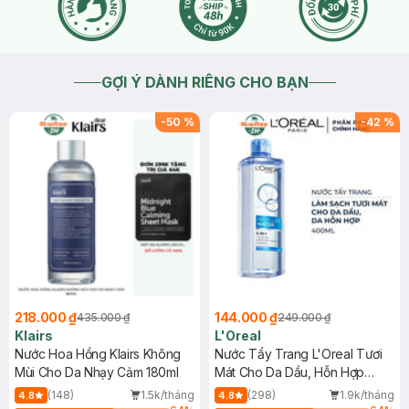
GỢI Ý DÀNH RIÊNG CHO BẠN
-
50
%
-
42
%
218.000 ₫
144.000 ₫
435.000 ₫
249.000 ₫
Klairs
L'Oreal
Nước Hoa Hồng Klairs Không
Nước Tẩy Trang L'Oreal Tươi
Mùi Cho Da Nhạy Cảm 180ml
Mát Cho Da Dầu, Hỗn Hợp
400ml
(148)
1.5k/tháng
(298)
1.9k/tháng
4.8
4.8