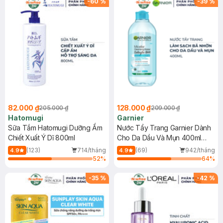
-
60
%
-
39
%
82.000 ₫
128.000 ₫
205.000 ₫
209.000 ₫
Hatomugi
Garnier
Sữa Tắm Hatomugi Dưỡng Ẩm
Nước Tẩy Trang Garnier Dành
Chiết Xuất Ý Dĩ 800ml
Cho Da Dầu Và Mụn 400ml
(Mới)
(123)
714/tháng
(69)
942/tháng
4.9
4.9
52
%
64
%
-
35
%
-
42
%