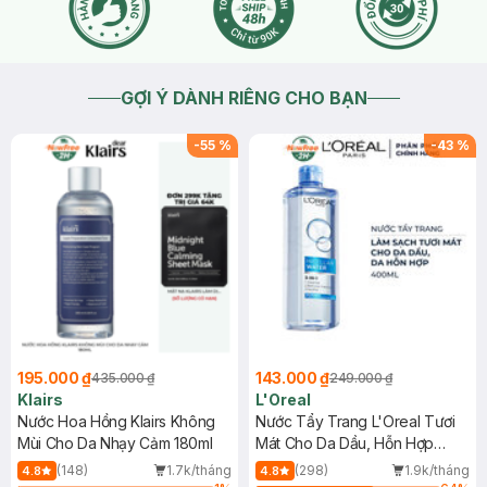
GỢI Ý DÀNH RIÊNG CHO BẠN
-
55
%
-
43
%
195.000 ₫
143.000 ₫
435.000 ₫
249.000 ₫
Klairs
L'Oreal
Nước Hoa Hồng Klairs Không
Nước Tẩy Trang L'Oreal Tươi
Mùi Cho Da Nhạy Cảm 180ml
Mát Cho Da Dầu, Hỗn Hợp
400ml
(148)
1.7k/tháng
(298)
1.9k/tháng
4.8
4.8