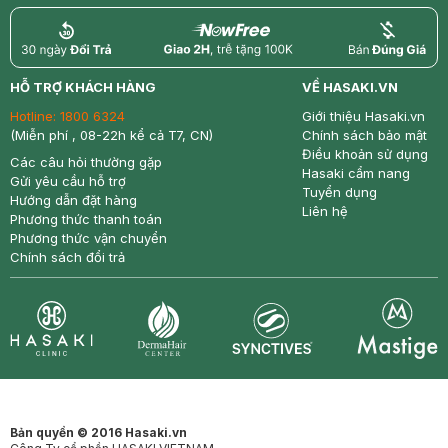
return
nowfree
price
HỖ TRỢ KHÁCH HÀNG
VỀ HASAKI.VN
Hotline:
1800 6324
Giới thiệu Hasaki.vn
(Miễn phí , 08-22h kể cả T7, CN)
Chính sách bảo mật
Điều khoản sử dụng
Các câu hỏi thường gặp
Hasaki cẩm nang
Gửi yêu cầu hỗ trợ
Tuyển dụng
Hướng dẫn đặt hàng
Liên hệ
Phương thức thanh toán
Phương thức vận chuyển
Chính sách đổi trả
Synctives
Clinic
Dermahair
Mastige
Bản quyền © 2016 Hasaki.vn