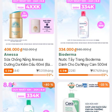
406.000 ₫
334.000 ₫
702.000 ₫
560.000 ₫
Anessa
Bioderma
Sữa Chống Nắng Anessa
Nước Tẩy Trang Bioderma
Dưỡng Da Kiềm Dầu 60ml (Bản
Dành Cho Da Nhạy Cảm 500ml
Mới)
(44)
531/tháng
(228)
874/tháng
4.9
4.9
69
%
69
%
-
40
%
-
33
%