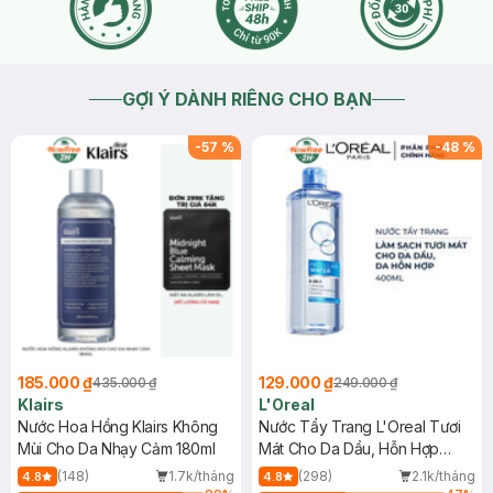
GỢI Ý DÀNH RIÊNG CHO BẠN
-
57
%
-
48
%
185.000 ₫
129.000 ₫
435.000 ₫
249.000 ₫
Klairs
L'Oreal
Nước Hoa Hồng Klairs Không
Nước Tẩy Trang L'Oreal Tươi
Mùi Cho Da Nhạy Cảm 180ml
Mát Cho Da Dầu, Hỗn Hợp
400ml
(148)
1.7k/tháng
(298)
2.1k/tháng
4.8
4.8