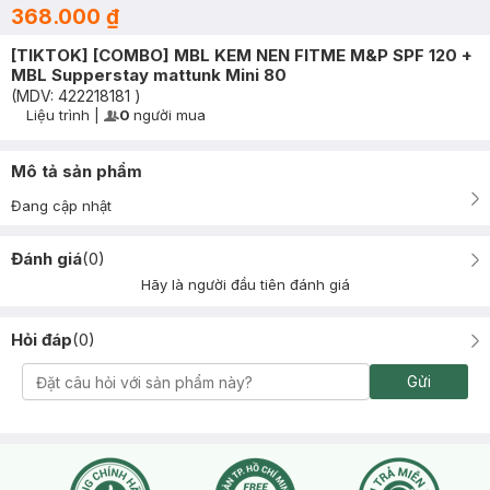
368.000 ₫
[TIKTOK] [COMBO] MBL KEM NEN FITME M&P SPF 120 +
MBL Supperstay mattunk Mini 80
(MDV:
422218181
)
Liệu trình
|
0
người mua
User Product Icon
Timer Gray Icon
Mô tả sản phẩm
Đang cập nhật
Đánh giá
(
0
)
Hãy là người đầu tiên đánh giá
Hỏi đáp
(
0
)
Gửi