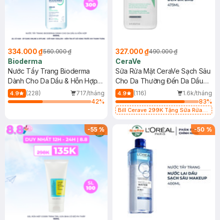
334.000 ₫
327.000 ₫
560.000 ₫
490.000 ₫
Bioderma
CeraVe
Nước Tẩy Trang Bioderma
Sữa Rửa Mặt CeraVe Sạch Sâu
Dành Cho Da Dầu & Hỗn Hợp
Cho Da Thường Đến Da Dầu
500ml
473ml
(228)
717/tháng
(116)
1.6k/tháng
4.9
4.9
42
%
83
%
Bill Cerave 299K Tặng Sữa Rửa
Mặt Cerave 30ml (SL có hạn)
-
55
%
-
50
%