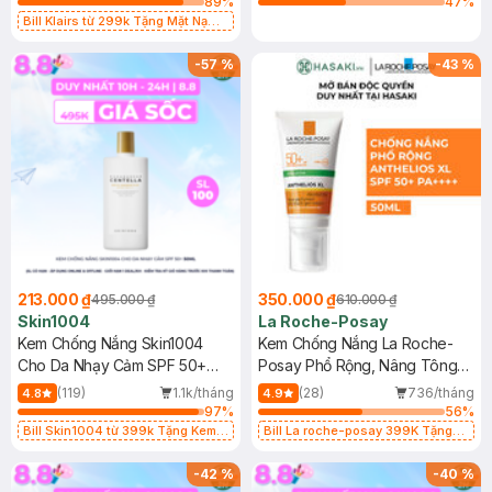
89
%
47
%
Bill Klairs từ 299k Tặng Mặt Nạ
Làm Dịu Da & Kiểm Soát Dầu Nhờn
25ml (SL Có Hạn)
-
57
%
-
43
%
213.000 ₫
350.000 ₫
495.000 ₫
610.000 ₫
Skin1004
La Roche-Posay
Kem Chống Nắng Skin1004
Kem Chống Nắng La Roche-
Cho Da Nhạy Cảm SPF 50+
Posay Phổ Rộng, Nâng Tông
50ml
Kiềm Dầu 50ml
(119)
1.1k/tháng
(28)
736/tháng
4.8
4.9
97
%
56
%
Bill Skin1004 từ 399k Tặng Kem
Bill La roche-posay 399K Tặng
Chống Nắng Cho Da Nhạy Cảm
Gel rửa mặt da dầu nhạy cảm 50ml
SPF 50+ 20ml (SL Có Hạn)
(SL có hạn)
-
42
%
-
40
%