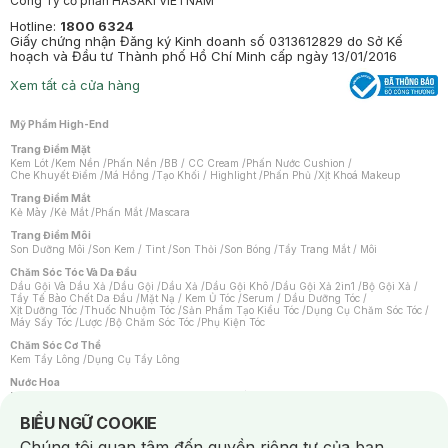
Công Ty cổ phần HASAKI VIETNAM
Hotline:
1800 6324
Giấy chứng nhận Đăng ký Kinh doanh số 0313612829 do Sở Kế
hoạch và Đầu tư Thành phố Hồ Chí Minh cấp ngày 13/01/2016
Xem tất cả cửa hàng
Mỹ Phẩm High-End
Trang Điểm Mặt
Kem Lót
/
Kem Nền
/
Phấn Nền
/
BB / CC Cream
/
Phấn Nước Cushion
/
Che Khuyết Điểm
/
Má Hồng
/
Tạo Khối / Highlight
/
Phấn Phủ
/
Xịt Khoá Makeup
Trang Điểm Mắt
Kẻ Mày
/
Kẻ Mắt
/
Phấn Mắt
/
Mascara
Trang Điểm Môi
Son Dưỡng Môi
/
Son Kem / Tint
/
Son Thỏi
/
Son Bóng
/
Tẩy Trang Mắt / Môi
Chăm Sóc Tóc Và Da Đầu
Dầu Gội Và Dầu Xả
/
Dầu Gội
/
Dầu Xả
/
Dầu Gội Khô
/
Dầu Gội Xả 2in1
/
Bộ Gội Xả
/
Tẩy Tế Bào Chết Da Đầu
/
Mặt Nạ / Kem Ủ Tóc
/
Serum / Dầu Dưỡng Tóc
/
Xịt Dưỡng Tóc
/
Thuốc Nhuộm Tóc
/
Sản Phẩm Tạo Kiểu Tóc
/
Dụng Cụ Chăm Sóc Tóc
/
Máy Sấy Tóc
/
Lược
/
Bộ Chăm Sóc Tóc
/
Phụ Kiện Tóc
Chăm Sóc Cơ Thể
Kem Tẩy Lông
/
Dụng Cụ Tẩy Lông
Nước Hoa
Nước Hoa Nữ
/
Nước Hoa Nam
/
Nước Hoa Cao Cấp
/
Xịt Thơm Toàn Thân
/
Nước Hoa Vùng Kín
Notice about cookies usage
BIỂU NGỮ COOKIE
Chăm Sóc Cá Nhân
Chúng tôi quan tâm đến quyền riêng tư của bạn.
Chống Muỗi
/
Khẩu Trang
/
Máy Massage
/
Mặt Nạ Xông Hơi
/
Nước Rửa Tay
/