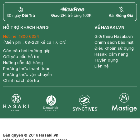
return
nowfree
price
HỖ TRỢ KHÁCH HÀNG
VỀ HASAKI.VN
Hotline:
1800 6324
Giới thiệu Hasaki.vn
(Miễn phí , 08-22h kể cả T7, CN)
Chính sách bảo mật
Điều khoản sử dụng
Các câu hỏi thường gặp
Hasaki cẩm nang
Gửi yêu cầu hỗ trợ
Tuyển dụng
Hướng dẫn đặt hàng
Liên hệ
Phương thức thanh toán
Phương thức vận chuyển
Chính sách đổi trả
Synctives
Clinic
Dermahair
Mastige
Bản quyền © 2016 Hasaki.vn