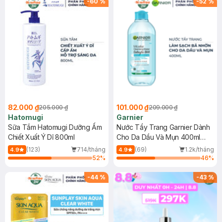
-
60
%
-
52
%
82.000 ₫
101.000 ₫
205.000 ₫
209.000 ₫
Hatomugi
Garnier
Sữa Tắm Hatomugi Dưỡng Ẩm
Nước Tẩy Trang Garnier Dành
Chiết Xuất Ý Dĩ 800ml
Cho Da Dầu Và Mụn 400ml
(Mới)
(123)
714/tháng
(69)
1.2k/tháng
4.9
4.9
52
%
46
%
-
44
%
-
43
%