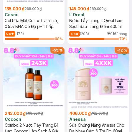
135.000 ₫
145.000 ₫
298.000 ₫
289.000 ₫
Cosrx
L'Oreal
Gel Rửa Mặt Cosrx Tràm Trà,
Nước Tẩy Trang L'Oreal Làm
0.5% BHA Có Độ pH Thấp
Sạch Sâu Trang Điểm 400ml
150ml
(173)
(298)
916/tháng
5.0
4.8
68
%
70
%
-
59
%
-
42
%
243.000 ₫
406.000 ₫
590.000 ₫
702.000 ₫
Cocoon
Anessa
Combo 2 Nước Tẩy Trang Bí
Sữa Chống Nắng Anessa Cho
Đao Cocoon Làm Sạch & Giảm
Da Nhạy Cảm & Trẻ Em 60ml