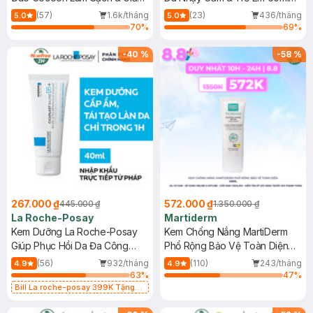
Dầu 500ml
(Mới)
(57)
1.6k/tháng
(23)
436/tháng
5.0
5.0
70
%
69
%
-
40
%
-
58
%
267.000 ₫
572.000 ₫
445.000 ₫
1.350.000 ₫
La Roche-Posay
Martiderm
Kem Dưỡng La Roche-Posay
Kem Chống Nắng MartiDerm
Giúp Phục Hồi Da Đa Công
Phổ Rộng Bảo Vệ Toàn Diện
Dụng 40ml
40ml
(56)
932/tháng
(110)
243/tháng
4.9
4.9
63
%
47
%
Bill La roche-posay 399K Tặng
Gel rửa mặt da dầu nhạy cảm 50ml
(SL có hạn)