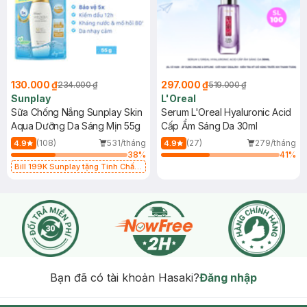
130.000 ₫
297.000 ₫
234.000 ₫
519.000 ₫
Sunplay
L'Oreal
Sữa Chống Nắng Sunplay Skin
Serum L'Oreal Hyaluronic Acid
Aqua Dưỡng Da Sáng Mịn 55g
Cấp Ẩm Sáng Da 30ml
(108)
531/tháng
(27)
279/tháng
4.9
4.9
38
%
41
%
Bill 199K Sunplay tặng Tinh Chất
Chống Nắng 7g trị giá 30K (SL có
hạn)
Bạn đã có tài khoản Hasaki?
Đăng nhập