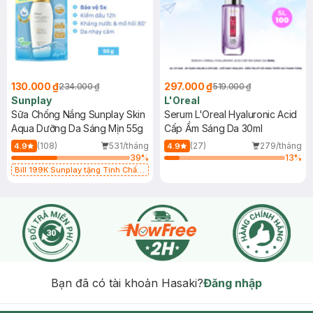
130.000 ₫
297.000 ₫
234.000 ₫
519.000 ₫
Sunplay
L'Oreal
Sữa Chống Nắng Sunplay Skin
Serum L'Oreal Hyaluronic Acid
Aqua Dưỡng Da Sáng Mịn 55g
Cấp Ẩm Sáng Da 30ml
(108)
531/tháng
(27)
279/tháng
4.9
4.9
39
%
13
%
Bill 199K Sunplay tặng Tinh Chất
Chống Nắng 7g trị giá 30K (SL có
hạn)
Bạn đã có tài khoản Hasaki?
Đăng nhập