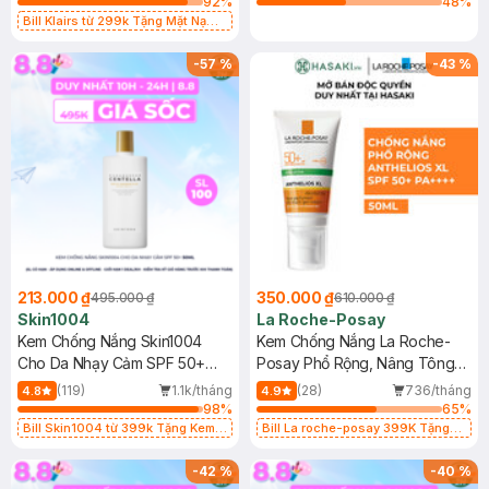
92
%
48
%
Bill Klairs từ 299k Tặng Mặt Nạ
Làm Dịu Da & Kiểm Soát Dầu Nhờn
25ml (SL Có Hạn)
-
57
%
-
43
%
213.000 ₫
350.000 ₫
495.000 ₫
610.000 ₫
Skin1004
La Roche-Posay
Kem Chống Nắng Skin1004
Kem Chống Nắng La Roche-
Cho Da Nhạy Cảm SPF 50+
Posay Phổ Rộng, Nâng Tông
50ml
Kiềm Dầu 50ml
(119)
1.1k/tháng
(28)
736/tháng
4.8
4.9
98
%
65
%
Bill Skin1004 từ 399k Tặng Kem
Bill La roche-posay 399K Tặng
Chống Nắng Cho Da Nhạy Cảm
Gel rửa mặt da dầu nhạy cảm 50ml
SPF 50+ 20ml (SL Có Hạn)
(SL có hạn)
-
42
%
-
40
%