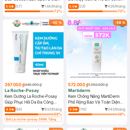
Dầu 500ml
(Mới)
(57)
1.6k/tháng
(23)
436/tháng
5.0
5.0
72
%
70
%
-
40
%
-
58
%
267.000 ₫
572.000 ₫
445.000 ₫
1.350.000 ₫
La Roche-Posay
Martiderm
Kem Dưỡng La Roche-Posay
Kem Chống Nắng MartiDerm
Giúp Phục Hồi Da Đa Công
Phổ Rộng Bảo Vệ Toàn Diện
Dụng 40ml
40ml
(56)
932/tháng
(110)
243/tháng
4.9
4.9
68
%
48
%
Bill La roche-posay 399K Tặng
Gel rửa mặt da dầu nhạy cảm 50ml
(SL có hạn)