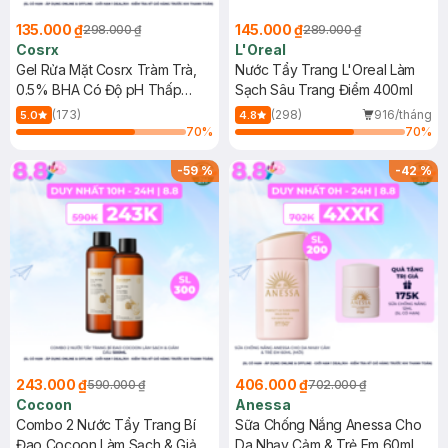
135.000 ₫
145.000 ₫
298.000 ₫
289.000 ₫
Cosrx
L'Oreal
Gel Rửa Mặt Cosrx Tràm Trà,
Nước Tẩy Trang L'Oreal Làm
0.5% BHA Có Độ pH Thấp
Sạch Sâu Trang Điểm 400ml
150ml
(173)
(298)
916/tháng
5.0
4.8
70
%
70
%
-
59
%
-
42
%
243.000 ₫
406.000 ₫
590.000 ₫
702.000 ₫
Cocoon
Anessa
Combo 2 Nước Tẩy Trang Bí
Sữa Chống Nắng Anessa Cho
Đao Cocoon Làm Sạch & Giảm
Da Nhạy Cảm & Trẻ Em 60ml