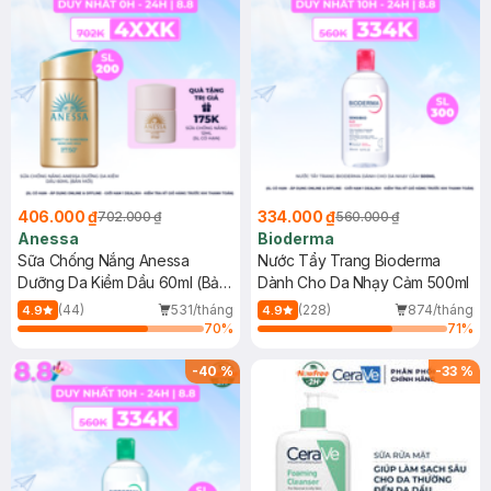
406.000 ₫
334.000 ₫
702.000 ₫
560.000 ₫
Anessa
Bioderma
Sữa Chống Nắng Anessa
Nước Tẩy Trang Bioderma
Dưỡng Da Kiềm Dầu 60ml (Bản
Dành Cho Da Nhạy Cảm 500ml
Mới)
(44)
531/tháng
(228)
874/tháng
4.9
4.9
70
%
71
%
-
40
%
-
33
%