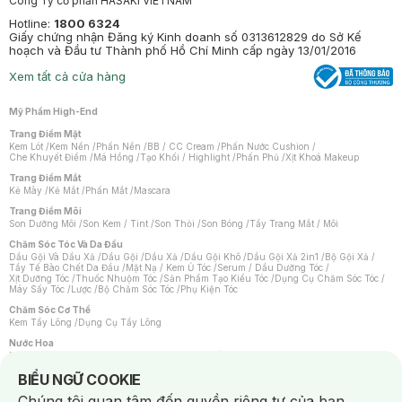
Công Ty cổ phần HASAKI VIETNAM
Hotline:
1800 6324
Giấy chứng nhận Đăng ký Kinh doanh số 0313612829 do Sở Kế
hoạch và Đầu tư Thành phố Hồ Chí Minh cấp ngày 13/01/2016
Xem tất cả cửa hàng
Mỹ Phẩm High-End
Trang Điểm Mặt
Kem Lót
/
Kem Nền
/
Phấn Nền
/
BB / CC Cream
/
Phấn Nước Cushion
/
Che Khuyết Điểm
/
Má Hồng
/
Tạo Khối / Highlight
/
Phấn Phủ
/
Xịt Khoá Makeup
Trang Điểm Mắt
Kẻ Mày
/
Kẻ Mắt
/
Phấn Mắt
/
Mascara
Trang Điểm Môi
Son Dưỡng Môi
/
Son Kem / Tint
/
Son Thỏi
/
Son Bóng
/
Tẩy Trang Mắt / Môi
Chăm Sóc Tóc Và Da Đầu
Dầu Gội Và Dầu Xả
/
Dầu Gội
/
Dầu Xả
/
Dầu Gội Khô
/
Dầu Gội Xả 2in1
/
Bộ Gội Xả
/
Tẩy Tế Bào Chết Da Đầu
/
Mặt Nạ / Kem Ủ Tóc
/
Serum / Dầu Dưỡng Tóc
/
Xịt Dưỡng Tóc
/
Thuốc Nhuộm Tóc
/
Sản Phẩm Tạo Kiểu Tóc
/
Dụng Cụ Chăm Sóc Tóc
/
Máy Sấy Tóc
/
Lược
/
Bộ Chăm Sóc Tóc
/
Phụ Kiện Tóc
Chăm Sóc Cơ Thể
Kem Tẩy Lông
/
Dụng Cụ Tẩy Lông
Nước Hoa
Nước Hoa Nữ
/
Nước Hoa Nam
/
Nước Hoa Cao Cấp
/
Xịt Thơm Toàn Thân
/
Nước Hoa Vùng Kín
Notice about cookies usage
BIỂU NGỮ COOKIE
Chăm Sóc Cá Nhân
Chúng tôi quan tâm đến quyền riêng tư của bạn.
Chống Muỗi
/
Khẩu Trang
/
Máy Massage
/
Mặt Nạ Xông Hơi
/
Nước Rửa Tay
/