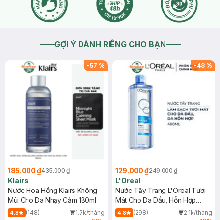
GỢI Ý DÀNH RIÊNG CHO BẠN
-
57
%
-
48
%
185.000 ₫
129.000 ₫
435.000 ₫
249.000 ₫
Klairs
L'Oreal
Nước Hoa Hồng Klairs Không
Nước Tẩy Trang L'Oreal Tươi
Mùi Cho Da Nhạy Cảm 180ml
Mát Cho Da Dầu, Hỗn Hợp
400ml
(148)
1.7k/tháng
(298)
2.1k/tháng
4.8
4.8