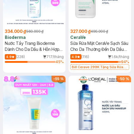
334.000 ₫
327.000 ₫
560.000 ₫
490.000 ₫
Bioderma
CeraVe
Nước Tẩy Trang Bioderma
Sữa Rửa Mặt CeraVe Sạch Sâu
Dành Cho Da Dầu & Hỗn Hợp
Cho Da Thường Đến Da Dầu
500ml
473ml
(228)
717/tháng
(116)
1.6k/tháng
4.9
4.9
45
%
94
%
Bill Cerave 299K Tặng Sữa Rửa
Mặt Cerave 30ml (SL có hạn)
-
55
%
-
50
%