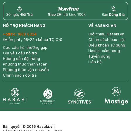
return
nowfree
price
HỖ TRỢ KHÁCH HÀNG
VỀ HASAKI.VN
Hotline:
1800 6324
Giới thiệu Hasaki.vn
(Miễn phí , 08-22h kể cả T7, CN)
Chính sách bảo mật
Điều khoản sử dụng
Các câu hỏi thường gặp
Hasaki cẩm nang
Gửi yêu cầu hỗ trợ
Tuyển dụng
Hướng dẫn đặt hàng
Liên hệ
Phương thức thanh toán
Phương thức vận chuyển
Chính sách đổi trả
Synctives
Clinic
Dermahair
Mastige
Bản quyền © 2016 Hasaki.vn