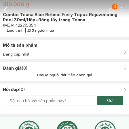
410.000 ₫
0
Dots
Cart Icon
Combo Teana Blue Retinol Fiery Topaz Rejuvenating
Back Icon
Peel 30ml/Hộp+Bông tẩy trang Teana
(MDV:
422215054
)
Liệu trình
|
0
người mua
User Product Icon
Timer Gray Icon
Mô tả sản phẩm
Đang cập nhật
Đánh giá
(
0
)
Hãy là người đầu tiên đánh giá
Hỏi đáp
(
0
)
Gửi