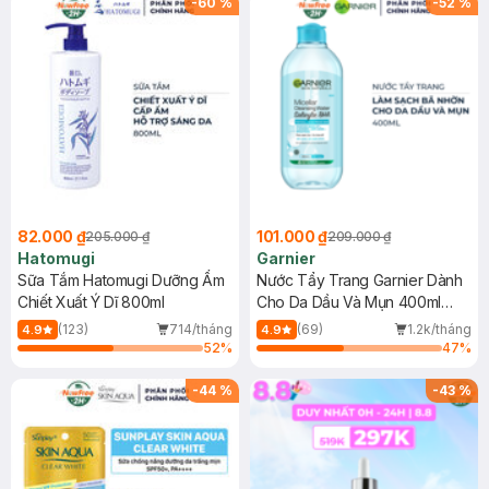
-
60
%
-
52
%
82.000 ₫
101.000 ₫
205.000 ₫
209.000 ₫
Hatomugi
Garnier
Sữa Tắm Hatomugi Dưỡng Ẩm
Nước Tẩy Trang Garnier Dành
Chiết Xuất Ý Dĩ 800ml
Cho Da Dầu Và Mụn 400ml
(Mới)
(123)
714/tháng
(69)
1.2k/tháng
4.9
4.9
52
%
47
%
-
44
%
-
43
%