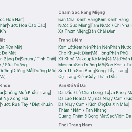
Chăm Sóc Răng Miệng
ớc Hoa Nam
Bàn Chải Đánh Răng
Kem Đánh Răng
Thân
Nước Hoa Cao Cấp
Nước Súc Miệng
Tăm Nước / Chỉ Nha 
Kín
Xịt Thơm Miệng
Bàn Chải Điện
Mặt
Trang Điểm
ữa Rửa Mặt
Kem Lót
Kem Nền
Phấn Nền
Phấn Nước
t Da Mặt
Che Khuyết Điểm
Má Hồng
Phấn Phủ
ân Bằng Da
Serum / Tinh Chất
Xịt Khoá Makeup
Kẻ Mày
Kẻ Mắt
Phấn 
n / Sữa Dưỡng
Mascara
Son Dưỡng Môi
Son Kem / Tin
 Dưỡng
Dưỡng Mắt
Dưỡng Môi
Son Thỏi
Son Bóng
Bông Tẩy Trang
Mặt
Cọ Trang Điểm
Giấy Thấm Dầu
 Khỏe
Vấn Đề Về Da
ân
Chống Muỗi
Khẩu Trang
Da Dầu / Lỗ Chân Lông To
Da Khô / M
t Nạ Xông Hơi
Da Lão Hóa
Da Mụn
Da Nhạy Cảm / Kí
g
Nước Rửa Tay / Diệt Khuẩn
Da Nhạy Cảm / Kích Ứng
Da Xỉn Màu
Thâm / Nám / Tàn Nhang
Quầng Thâm & Bọng Mắt
Sẹo
Viêm Da
Thời Trang Nam
ữ
Áo Hai Dây Nữ
Áo Polo Nữ
Áo Polo Nam
Áo Thun Nam
Áo Tank T