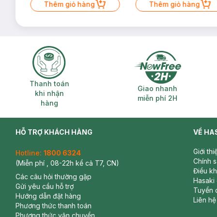
Thêm giỏ hàng
Thêm giỏ hàng
Thanh toán khi nhận hàng
Giao nhanh miễ
Thanh toán
Giao nhanh
khi nhận
miễn phí 2H
hàng
HỖ TRỢ KHÁCH HÀNG
VỀ HA
Giới th
Hotline:
1800 6324
Chính 
(Miễn phí , 08-22h kể cả T7, CN)
Điều k
Các câu hỏi thường gặp
Hasaki
Gửi yêu cầu hỗ trợ
Tuyển 
Hướng dẫn đặt hàng
Liên hệ
Phương thức thanh toán
Phương thức vận chuyển