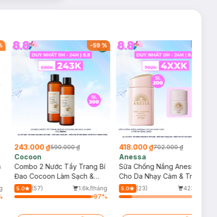
%
-
59
%
-
40
%
243.000 ₫
418.000 ₫
590.000 ₫
702.000 ₫
Cocoon
Anessa
m
Combo 2 Nước Tẩy Trang Bí
Sữa Chống Nắng Anessa
Đao Cocoon Làm Sạch &
Cho Da Nhạy Cảm & Trẻ Em
Giảm Dầu 500ml
60ml (Mới)
g
(57)
1.6k/tháng
(23)
423/tháng
5.0
5.0
%
97
%
16
%