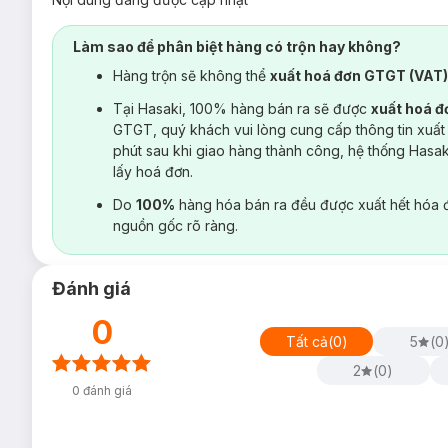
Làm sao để phân biệt hàng có trộn hay không?
Hàng trộn sẽ không thể
xuất hoá đơn GTGT (VAT
Tại Hasaki, 100% hàng bán ra sẽ được
xuất hoá 
GTGT, quý khách vui lòng cung cấp thông tin xuất
phút sau khi giao hàng thành công, hệ thống Hasa
lấy hoá đơn.
Do
100%
hàng hóa bán ra đều được xuất hết hóa 
nguồn gốc rõ ràng.
Đánh giá
0
Tất cả
(
0
)
5
(
0
2
(
0
)
0
đánh giá