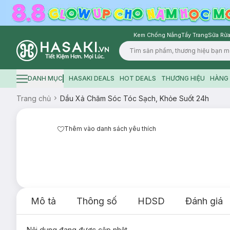
Kem Chống Nắng
Tẩy Trang
Sữa Rửa
Logo
DANH MỤC
HASAKI DEALS
HOT DEALS
THƯƠNG HIỆU
HÀNG 
Hamburger icon
Trang chủ
Dầu Xả Chăm Sóc Tóc Sạch, Khỏe Suốt 24h
Thêm vào danh sách yêu thích
Mô tả
Thông số
HDSD
Đánh giá
Nội dung đang được cập nhật