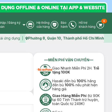
0
nhập
/
Đăng ký
Hệ thống
Bảo
Hỗ trợ
User Icon
Store Icon
Warranty Icon
Phone Icon
Cart I
oản
cửa hàng
hành
khách hàng
ải ứng dụng
Phường 8, Quận 10, Thành phố Hồ Chí Minh
Map icon
MIỄN PHÍ VẬN CHUYỂN
Giao Nhanh Miễn Phí 2H.
Trễ
tặng 100K
Hasaki đền bù
100%
hãng
đền bù
100%
nếu phát hiện
hàng giả
Giao Hàng Miễn Phí
(từ 90K
tại 60 Tỉnh Thành trừ huyện,
toàn Quốc từ 249K)