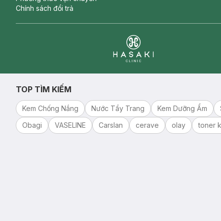
Chính sách đổi trả
Clinic
TOP TÌM KIẾM
Kem Chống Nắng
Nước Tẩy Trang
Kem Dưỡng Ẩm
Obagi
VASELINE
Carslan
cerave
olay
toner k