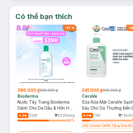
Có thể bạn thích
-
34
%
-
31
%
-
3
386.000 ₫
341.000 ₫
560.000 ₫
490.000 ₫
Bioderma
CeraVe
rma
Nước Tẩy Trang Bioderma
Sữa Rửa Mặt CeraVe Sạc
m
Dành Cho Da Dầu & Hỗn Hợp
Sâu Cho Da Thường Đến 
500ml
Dầu 473ml
/tháng
(228)
621/tháng
(116)
1.5k/t
4.9
4.9
64
%
64
%
Bill Cerave 299K Tặng Sữa Rử
Mặt Cerave 30ml (SL có hạn)