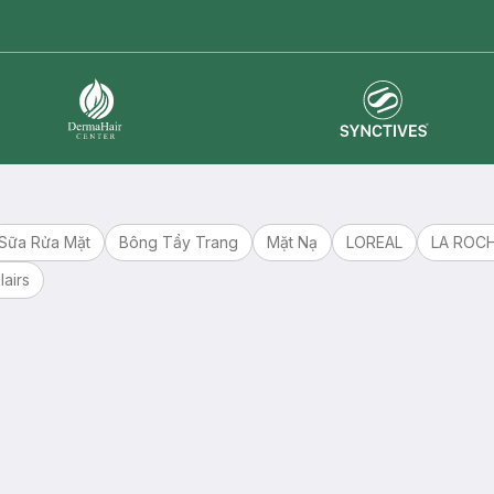
Synctives
Dermahair
Sữa Rửa Mặt
Bông Tẩy Trang
Mặt Nạ
LOREAL
LA ROC
lairs