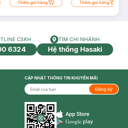
Thêm giỏ hàng
Thêm giỏ hàng
TLINE CSKH
TÌM CHI NHÁNH
HOTLINE CSKH
Tìm chi nhánh
00 6324
Hệ thống Hasaki
tín toàn cầu
CẬP NHẬT THÔNG TIN KHUYẾN MÃI
Đăng ký
Appstore icon