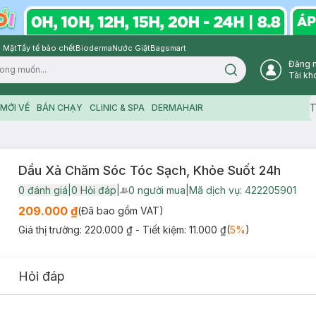
 Mặt
Tẩy tế bào chết
Bioderma
Nước Giặt
Bagsmart
Đăng 
Search icon
Tài kh
T
MỚI VỀ
BÁN CHẠY
CLINIC & SPA
DERMAHAIR
Dầu Xả Chăm Sóc Tóc Sạch, Khỏe Suốt 24h
0
đánh giá
|
0
Hỏi đáp
|
0
người mua
|
Mã dịch vụ:
422205901
User Product Icon
209.000 ₫
(Đã bao gồm VAT)
Giá thị trường:
220.000 ₫
- Tiết kiệm:
11.000 ₫
(
5
%
)
Hỏi đáp