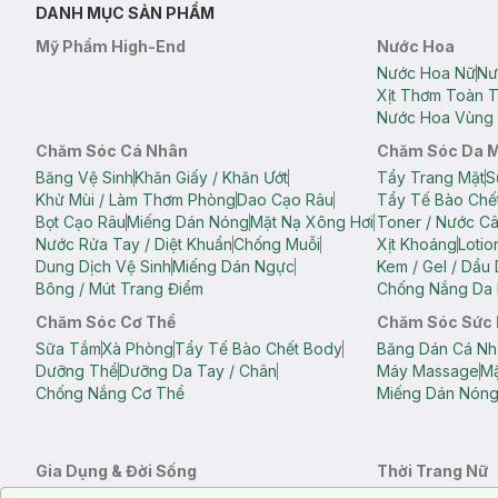
DANH MỤC SẢN PHẨM
Mỹ Phẩm High-End
Nước Hoa
Nước Hoa Nữ
Nư
Xịt Thơm Toàn 
Nước Hoa Vùng 
Chăm Sóc Cá Nhân
Chăm Sóc Da 
Băng Vệ Sinh
Khăn Giấy / Khăn Ướt
Tẩy Trang Mặt
S
Khử Mùi / Làm Thơm Phòng
Dao Cạo Râu
Tẩy Tế Bào Chế
Bọt Cạo Râu
Miếng Dán Nóng
Mặt Nạ Xông Hơi
Toner / Nước C
Nước Rửa Tay / Diệt Khuẩn
Chống Muỗi
Xịt Khoáng
Lotio
Dung Dịch Vệ Sinh
Miếng Dán Ngực
Kem / Gel / Dầu
Bông / Mút Trang Điểm
Chống Nắng Da 
Chăm Sóc Cơ Thể
Chăm Sóc Sức
Sữa Tắm
Xà Phòng
Tẩy Tế Bào Chết Body
Băng Dán Cá Nh
Dưỡng Thể
Dưỡng Da Tay / Chân
Máy Massage
Mặ
Chống Nắng Cơ Thể
Miếng Dán Nón
Gia Dụng & Đời Sống
Thời Trang Nữ
Khăn Tắm
Bông Tắm / Phụ Kiện Tắm
Áo Crop Top N
Notice about cookies usage