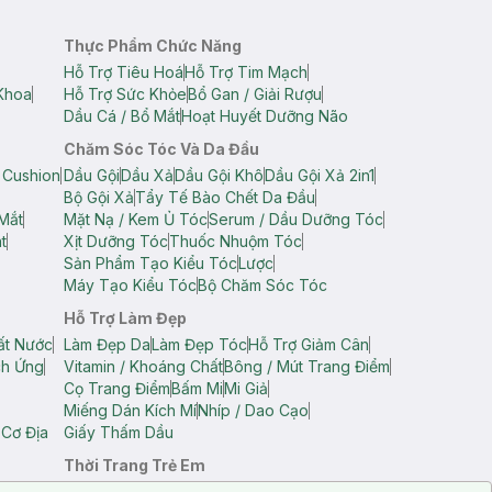
Thực Phẩm Chức Năng
Hỗ Trợ Tiêu Hoá
Hỗ Trợ Tim Mạch
Khoa
Hỗ Trợ Sức Khỏe
Bổ Gan / Giải Rượu
Dầu Cá / Bổ Mắt
Hoạt Huyết Dưỡng Não
Chăm Sóc Tóc Và Da Đầu
 Cushion
Dầu Gội
Dầu Xả
Dầu Gội Khô
Dầu Gội Xả 2in1
Bộ Gội Xả
Tẩy Tế Bào Chết Da Đầu
Mắt
Mặt Nạ / Kem Ủ Tóc
Serum / Dầu Dưỡng Tóc
t
Xịt Dưỡng Tóc
Thuốc Nhuộm Tóc
Sản Phẩm Tạo Kiểu Tóc
Lược
Máy Tạo Kiểu Tóc
Bộ Chăm Sóc Tóc
Hỗ Trợ Làm Đẹp
ất Nước
Làm Đẹp Da
Làm Đẹp Tóc
Hỗ Trợ Giảm Cân
ch Ứng
Vitamin / Khoáng Chất
Bông / Mút Trang Điểm
Cọ Trang Điểm
Bấm Mi
Mi Giả
Miếng Dán Kích Mí
Nhíp / Dao Cạo
 Cơ Địa
Giấy Thấm Dầu
Thời Trang Trẻ Em
op Nam
Áo Dây Trẻ Em
Áo Thun Trẻ Em