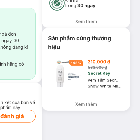
Đổi trả
trong
30 ngày
Xem thêm
 hoá đơn
Sản phẩm cùng thương
 ngày. 30
hiệu
không đăng kí
310.000 ₫
-
42
%
ính hãng có
533.000 ₫
Secret Key
Kem Tắm Secret Key Dưỡng Sáng Da Mặt Và Cơ Thể 200g
Snow White Milky Pack
ận xét của bạn về
Xem thêm
 phẩm này
 đánh giá