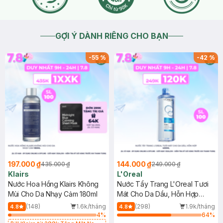
GỢI Ý DÀNH RIÊNG CHO BẠN
-
55
%
-
42
%
197.000 ₫
144.000 ₫
435.000 ₫
249.000 ₫
Klairs
L'Oreal
Nước Hoa Hồng Klairs Không
Nước Tẩy Trang L'Oreal Tươi
Mùi Cho Da Nhạy Cảm 180ml
Mát Cho Da Dầu, Hỗn Hợp
400ml
(148)
1.6k/tháng
(298)
1.9k/tháng
4.8
4.8
4
%
64
%