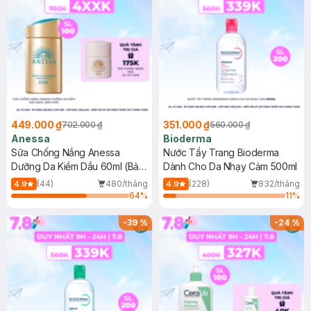
449.000 ₫
351.000 ₫
702.000 ₫
560.000 ₫
Anessa
Bioderma
Sữa Chống Nắng Anessa
Nước Tẩy Trang Bioderma
Dưỡng Da Kiềm Dầu 60ml (Bản
Dành Cho Da Nhạy Cảm 500ml
Mới)
(44)
480/tháng
(228)
832/tháng
4.9
4.9
64
%
11
%
-
39
%
-
24
%