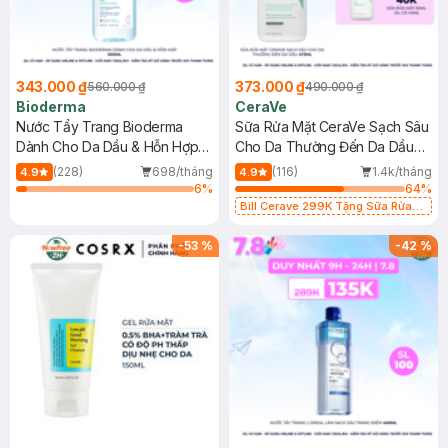
343.000 ₫
373.000 ₫
560.000 ₫
490.000 ₫
Bioderma
CeraVe
Nước Tẩy Trang Bioderma
Sữa Rửa Mặt CeraVe Sạch Sâu
Dành Cho Da Dầu & Hỗn Hợp
Cho Da Thường Đến Da Dầu
500ml
473ml
(228)
698/tháng
(116)
1.4k/tháng
4.9
4.9
6
%
64
%
Bill Cerave 299K Tặng Sữa Rửa
Mặt Cerave 30ml (SL có hạn)
-
53
%
-
42
%