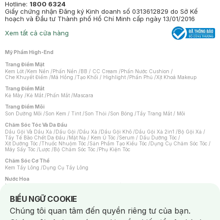
Hotline:
1800 6324
Giấy chứng nhận Đăng ký Kinh doanh số 0313612829 do Sở Kế
hoạch và Đầu tư Thành phố Hồ Chí Minh cấp ngày 13/01/2016
Xem tất cả cửa hàng
Mỹ Phẩm High-End
Trang Điểm Mặt
Kem Lót
/
Kem Nền
/
Phấn Nền
/
BB / CC Cream
/
Phấn Nước Cushion
/
Che Khuyết Điểm
/
Má Hồng
/
Tạo Khối / Highlight
/
Phấn Phủ
/
Xịt Khoá Makeup
Trang Điểm Mắt
Kẻ Mày
/
Kẻ Mắt
/
Phấn Mắt
/
Mascara
Trang Điểm Môi
Son Dưỡng Môi
/
Son Kem / Tint
/
Son Thỏi
/
Son Bóng
/
Tẩy Trang Mắt / Môi
Chăm Sóc Tóc Và Da Đầu
Dầu Gội Và Dầu Xả
/
Dầu Gội
/
Dầu Xả
/
Dầu Gội Khô
/
Dầu Gội Xả 2in1
/
Bộ Gội Xả
/
Tẩy Tế Bào Chết Da Đầu
/
Mặt Nạ / Kem Ủ Tóc
/
Serum / Dầu Dưỡng Tóc
/
Xịt Dưỡng Tóc
/
Thuốc Nhuộm Tóc
/
Sản Phẩm Tạo Kiểu Tóc
/
Dụng Cụ Chăm Sóc Tóc
/
Máy Sấy Tóc
/
Lược
/
Bộ Chăm Sóc Tóc
/
Phụ Kiện Tóc
Chăm Sóc Cơ Thể
Kem Tẩy Lông
/
Dụng Cụ Tẩy Lông
Nước Hoa
Nước Hoa Nữ
/
Nước Hoa Nam
/
Nước Hoa Cao Cấp
/
Xịt Thơm Toàn Thân
/
Nước Hoa Vùng Kín
Notice about cookies usage
BIỂU NGỮ COOKIE
Chăm Sóc Cá Nhân
Chúng tôi quan tâm đến quyền riêng tư của bạn.
Chống Muỗi
/
Khẩu Trang
/
Máy Massage
/
Mặt Nạ Xông Hơi
/
Nước Rửa Tay
/
Sản Phẩm Chăm Sóc Khác
/
Bàn Chải Đánh Răng
/
Bàn Chải Điện
/