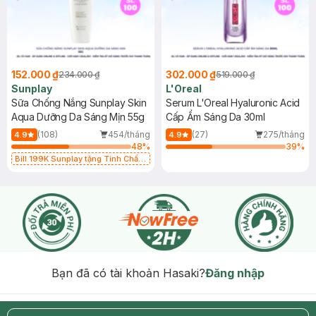
152.000 ₫
302.000 ₫
234.000 ₫
519.000 ₫
Sunplay
L'Oreal
Sữa Chống Nắng Sunplay Skin
Serum L'Oreal Hyaluronic Acid
Aqua Dưỡng Da Sáng Mịn 55g
Cấp Ẩm Sáng Da 30ml
(108)
454/tháng
(27)
275/tháng
4.9
4.9
48
%
39
%
Bill 199K Sunplay tặng Tinh Chất
Chống Nắng 7g trị giá 30K (SL có
hạn)
Bạn đã có tài khoản Hasaki?
Đăng nhập