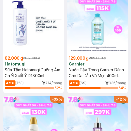
82.000 ₫
129.000 ₫
205.000 ₫
209.000 ₫
Hatomugi
Garnier
Sữa Tắm Hatomugi Dưỡng Ẩm
Nước Tẩy Trang Garnier Dành
Chiết Xuất Ý Dĩ 800ml
Cho Da Dầu Và Mụn 400ml
(Mới)
(123)
714/tháng
(69)
935/tháng
4.9
4.9
52
%
64
%
-
35
%
-
42
%