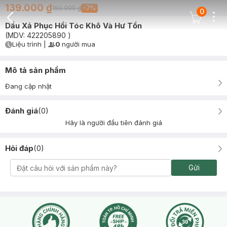
139.000 ₫
150.000 ₫
-
7
%
0
Dots
Cart Icon
Dầu Xả Phục Hồi Tóc Khô Và Hư Tổn
Back Icon
(MDV:
422205890
)
Liệu trình
|
0
người mua
User Product Icon
Timer Gray Icon
Mô tả sản phẩm
Đang cập nhật
Đánh giá
(
0
)
Hãy là người đầu tiên đánh giá
Hỏi đáp
(
0
)
Gửi