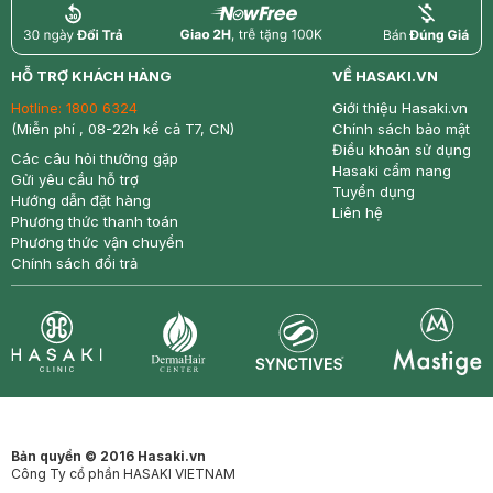
return
nowfree
price
HỖ TRỢ KHÁCH HÀNG
VỀ HASAKI.VN
Hotline:
1800 6324
Giới thiệu Hasaki.vn
(Miễn phí , 08-22h kể cả T7, CN)
Chính sách bảo mật
Điều khoản sử dụng
Các câu hỏi thường gặp
Hasaki cẩm nang
Gửi yêu cầu hỗ trợ
Tuyển dụng
Hướng dẫn đặt hàng
Liên hệ
Phương thức thanh toán
Phương thức vận chuyển
Chính sách đổi trả
Synctives
Clinic
Dermahair
Mastige
Bản quyền © 2016 Hasaki.vn
Công Ty cổ phần HASAKI VIETNAM