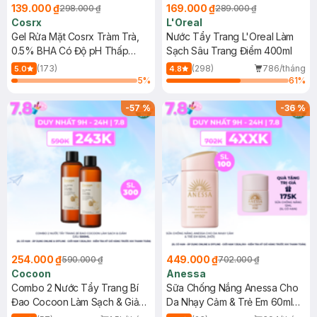
139.000 ₫
169.000 ₫
298.000 ₫
289.000 ₫
Cosrx
L'Oreal
Gel Rửa Mặt Cosrx Tràm Trà,
Nước Tẩy Trang L'Oreal Làm
0.5% BHA Có Độ pH Thấp
Sạch Sâu Trang Điểm 400ml
150ml
(173)
(298)
786/tháng
5.0
4.8
5
%
61
%
-
57
%
-
36
%
254.000 ₫
449.000 ₫
590.000 ₫
702.000 ₫
Cocoon
Anessa
Combo 2 Nước Tẩy Trang Bí
Sữa Chống Nắng Anessa Cho
Đao Cocoon Làm Sạch & Giảm
Da Nhạy Cảm & Trẻ Em 60ml
Dầu 500ml
(Mới)