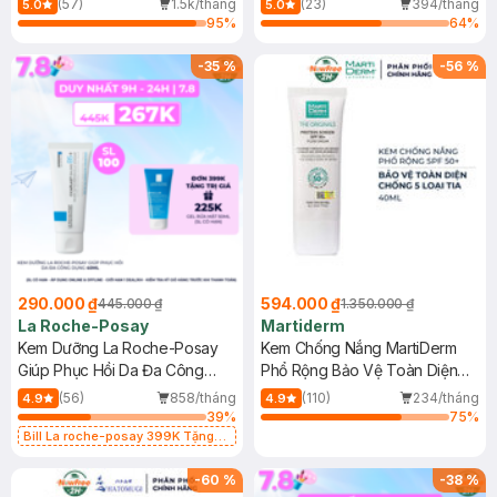
(57)
1.5k/tháng
(23)
394/tháng
5.0
5.0
95
%
64
%
-
35
%
-
56
%
290.000 ₫
594.000 ₫
445.000 ₫
1.350.000 ₫
La Roche-Posay
Martiderm
Kem Dưỡng La Roche-Posay
Kem Chống Nắng MartiDerm
Giúp Phục Hồi Da Đa Công
Phổ Rộng Bảo Vệ Toàn Diện
Dụng 40ml
40ml
(56)
858/tháng
(110)
234/tháng
4.9
4.9
39
%
75
%
Bill La roche-posay 399K Tặng
Gel rửa mặt da dầu nhạy cảm 50ml
(SL có hạn)
-
60
%
-
38
%