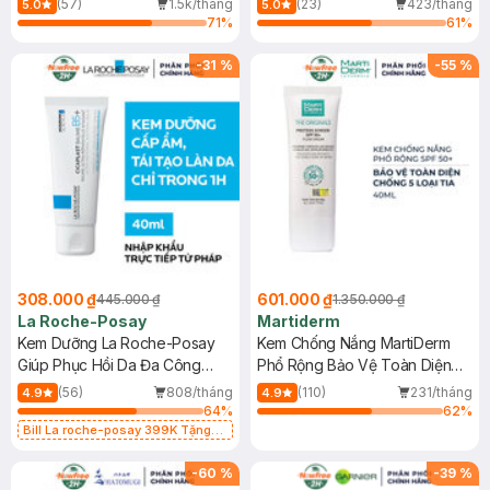
(57)
1.5k/tháng
(23)
423/tháng
5.0
5.0
71
%
61
%
-
31
%
-
55
%
308.000 ₫
601.000 ₫
445.000 ₫
1.350.000 ₫
La Roche-Posay
Martiderm
Kem Dưỡng La Roche-Posay
Kem Chống Nắng MartiDerm
Giúp Phục Hồi Da Đa Công
Phổ Rộng Bảo Vệ Toàn Diện
Dụng 40ml
40ml
(56)
808/tháng
(110)
231/tháng
4.9
4.9
64
%
62
%
Bill La roche-posay 399K Tặng
Gel rửa mặt da dầu nhạy cảm 50ml
(SL có hạn)
-
60
%
-
39
%