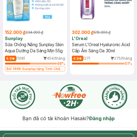
152.000 ₫
302.000 ₫
234.000 ₫
519.000 ₫
Sunplay
L'Oreal
Sữa Chống Nắng Sunplay Skin
Serum L'Oreal Hyaluronic Acid
Aqua Dưỡng Da Sáng Mịn 55g
Cấp Ẩm Sáng Da 30ml
(108)
454/tháng
(27)
275/tháng
4.9
4.9
48
%
51
%
Bill 199K Sunplay tặng Tinh Chất
Chống Nắng 7g trị giá 30K (SL có
hạn)
Bạn đã có tài khoản Hasaki?
Đăng nhập