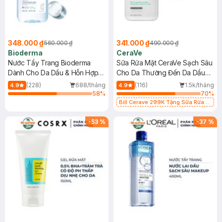
348.000 ₫
341.000 ₫
560.000 ₫
490.000 ₫
Bioderma
CeraVe
Nước Tẩy Trang Bioderma
Sữa Rửa Mặt CeraVe Sạch Sâu
Dành Cho Da Dầu & Hỗn Hợp
Cho Da Thường Đến Da Dầu
500ml
473ml
(228)
688/tháng
(116)
1.5k/tháng
4.9
4.9
58
%
70
%
Bill Cerave 299K Tặng Sữa Rửa
Mặt Cerave 30ml (SL có hạn)
-
53
%
-
37
%