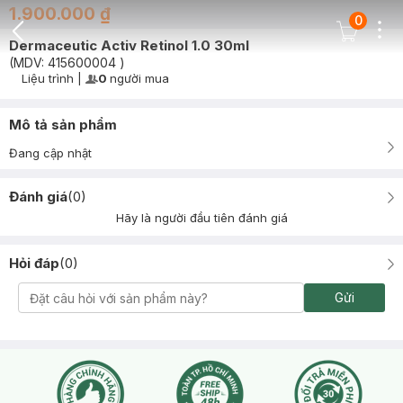
1.900.000 ₫
0
Dots
Cart Icon
Dermaceutic Activ Retinol 1.0 30ml
Back Icon
(MDV:
415600004
)
Liệu trình
|
0
người mua
User Product Icon
Timer Gray Icon
Mô tả sản phẩm
Đang cập nhật
Đánh giá
(
0
)
Hãy là người đầu tiên đánh giá
Hỏi đáp
(
0
)
Gửi