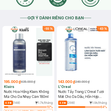
GỢI Ý DÀNH RIÊNG CHO BẠN
-
55
%
-
43
%
195.000 ₫
143.000 ₫
435.000 ₫
249.000 ₫
Klairs
L'Oreal
Nước Hoa Hồng Klairs Không
Nước Tẩy Trang L'Oreal Tươi
Mùi Cho Da Nhạy Cảm 180ml
Mát Cho Da Dầu, Hỗn Hợp
400ml
(148)
1.7k/tháng
(298)
1.9k/tháng
4.8
4.8
10
%
64
%