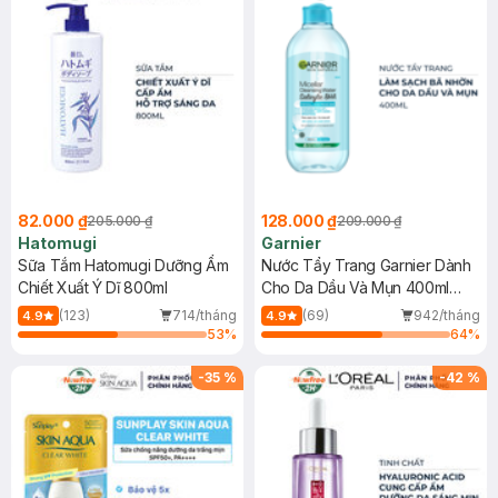
82.000 ₫
128.000 ₫
205.000 ₫
209.000 ₫
Hatomugi
Garnier
Sữa Tắm Hatomugi Dưỡng Ẩm
Nước Tẩy Trang Garnier Dành
Chiết Xuất Ý Dĩ 800ml
Cho Da Dầu Và Mụn 400ml
(Mới)
(123)
714/tháng
(69)
942/tháng
4.9
4.9
53
%
64
%
-
35
%
-
42
%