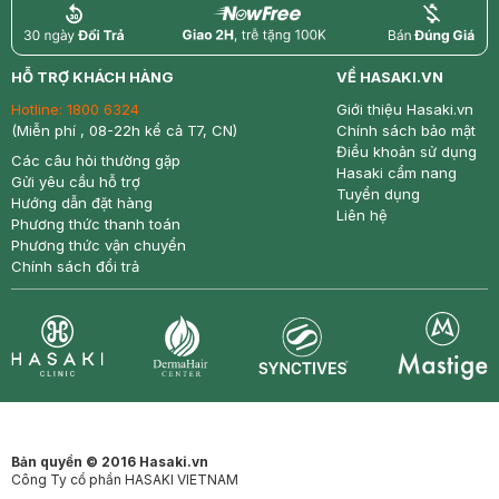
return
nowfree
price
HỖ TRỢ KHÁCH HÀNG
VỀ HASAKI.VN
Hotline:
1800 6324
Giới thiệu Hasaki.vn
(Miễn phí , 08-22h kể cả T7, CN)
Chính sách bảo mật
Điều khoản sử dụng
Các câu hỏi thường gặp
Hasaki cẩm nang
Gửi yêu cầu hỗ trợ
Tuyển dụng
Hướng dẫn đặt hàng
Liên hệ
Phương thức thanh toán
Phương thức vận chuyển
Chính sách đổi trả
Synctives
Clinic
Dermahair
Mastige
Bản quyền © 2016 Hasaki.vn
Công Ty cổ phần HASAKI VIETNAM