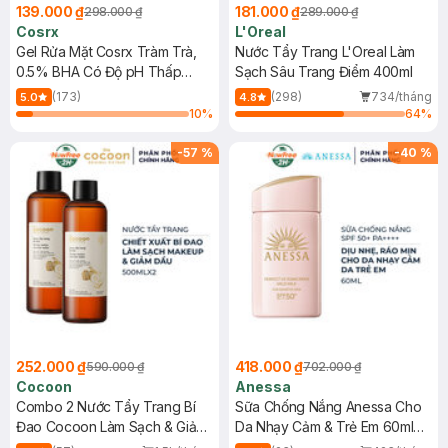
139.000 ₫
181.000 ₫
298.000 ₫
289.000 ₫
Cosrx
L'Oreal
Gel Rửa Mặt Cosrx Tràm Trà,
Nước Tẩy Trang L'Oreal Làm
0.5% BHA Có Độ pH Thấp
Sạch Sâu Trang Điểm 400ml
150ml
(173)
(298)
734/tháng
5.0
4.8
10
%
64
%
-
57
%
-
40
%
252.000 ₫
418.000 ₫
590.000 ₫
702.000 ₫
Cocoon
Anessa
Combo 2 Nước Tẩy Trang Bí
Sữa Chống Nắng Anessa Cho
Đao Cocoon Làm Sạch & Giảm
Da Nhạy Cảm & Trẻ Em 60ml
Dầu 500ml
(Mới)