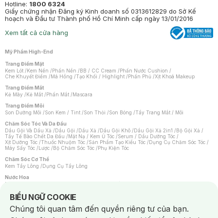
Hotline:
1800 6324
Giấy chứng nhận Đăng ký Kinh doanh số 0313612829 do Sở Kế
hoạch và Đầu tư Thành phố Hồ Chí Minh cấp ngày 13/01/2016
Xem tất cả cửa hàng
Mỹ Phẩm High-End
Trang Điểm Mặt
Kem Lót
/
Kem Nền
/
Phấn Nền
/
BB / CC Cream
/
Phấn Nước Cushion
/
Che Khuyết Điểm
/
Má Hồng
/
Tạo Khối / Highlight
/
Phấn Phủ
/
Xịt Khoá Makeup
Trang Điểm Mắt
Kẻ Mày
/
Kẻ Mắt
/
Phấn Mắt
/
Mascara
Trang Điểm Môi
Son Dưỡng Môi
/
Son Kem / Tint
/
Son Thỏi
/
Son Bóng
/
Tẩy Trang Mắt / Môi
Chăm Sóc Tóc Và Da Đầu
Dầu Gội Và Dầu Xả
/
Dầu Gội
/
Dầu Xả
/
Dầu Gội Khô
/
Dầu Gội Xả 2in1
/
Bộ Gội Xả
/
Tẩy Tế Bào Chết Da Đầu
/
Mặt Nạ / Kem Ủ Tóc
/
Serum / Dầu Dưỡng Tóc
/
Xịt Dưỡng Tóc
/
Thuốc Nhuộm Tóc
/
Sản Phẩm Tạo Kiểu Tóc
/
Dụng Cụ Chăm Sóc Tóc
/
Máy Sấy Tóc
/
Lược
/
Bộ Chăm Sóc Tóc
/
Phụ Kiện Tóc
Chăm Sóc Cơ Thể
Kem Tẩy Lông
/
Dụng Cụ Tẩy Lông
Nước Hoa
Nước Hoa Nữ
/
Nước Hoa Nam
/
Nước Hoa Cao Cấp
/
Xịt Thơm Toàn Thân
/
Nước Hoa Vùng Kín
Notice about cookies usage
BIỂU NGỮ COOKIE
Chăm Sóc Cá Nhân
Chúng tôi quan tâm đến quyền riêng tư của bạn.
Chống Muỗi
/
Khẩu Trang
/
Máy Massage
/
Mặt Nạ Xông Hơi
/
Nước Rửa Tay
/
Sản Phẩm Chăm Sóc Khác
/
Bàn Chải Đánh Răng
/
Bàn Chải Điện
/