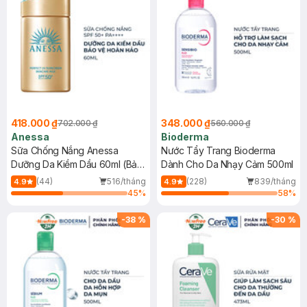
418.000 ₫
348.000 ₫
702.000 ₫
560.000 ₫
Anessa
Bioderma
Sữa Chống Nắng Anessa
Nước Tẩy Trang Bioderma
Dưỡng Da Kiềm Dầu 60ml (Bản
Dành Cho Da Nhạy Cảm 500ml
Mới)
(44)
516/tháng
(228)
839/tháng
4.9
4.9
45
%
58
%
-
38
%
-
30
%