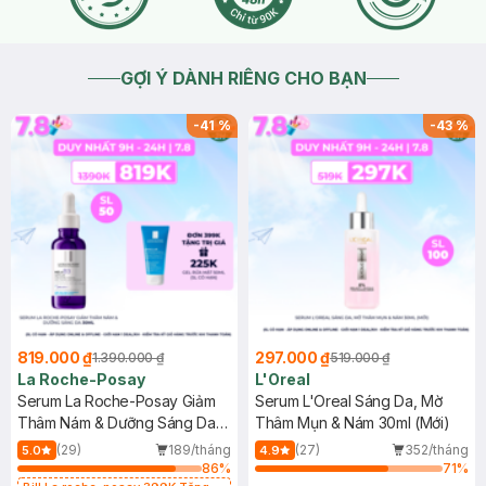
GỢI Ý DÀNH RIÊNG CHO BẠN
-
41
%
-
43
%
819.000 ₫
297.000 ₫
1.390.000 ₫
519.000 ₫
La Roche-Posay
L'Oreal
Serum La Roche-Posay Giảm
Serum L'Oreal Sáng Da, Mờ
Thâm Nám & Dưỡng Sáng Da
Thâm Mụn & Nám 30ml (Mới)
30ml
(29)
189/tháng
(27)
352/tháng
5.0
4.9
86
%
71
%