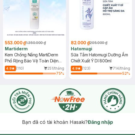
553.000 ₫
82.000 ₫
1.350.000 ₫
205.000 ₫
Martiderm
Hatomugi
Kem Chống Nắng MartiDerm
Sữa Tắm Hatomugi Dưỡng Ẩm
Phổ Rộng Bảo Vệ Toàn Diện
Chiết Xuất Ý Dĩ 800ml
40ml
(110)
251/tháng
(123)
714/tháng
4.9
4.9
75
%
52
%
Bạn đã có tài khoản Hasaki?
Đăng nhập