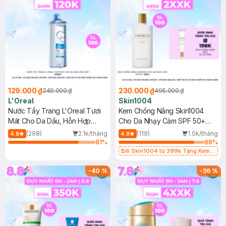
129.000 ₫
230.000 ₫
249.000 ₫
495.000 ₫
L'Oreal
Skin1004
Nước Tẩy Trang L'Oreal Tươi
Kem Chống Nắng Skin1004
Mát Cho Da Dầu, Hỗn Hợp
Cho Da Nhạy Cảm SPF 50+
400ml
50ml
(298)
2.1k/tháng
(119)
1.0k/tháng
4.8
4.8
81
%
88
%
Bill Skin1004 từ 399k Tặng Kem
Chống Nắng Cho Da Nhạy Cảm
SPF 50+ 20ml (SL Có Hạn)
-
40
%
-
36
%