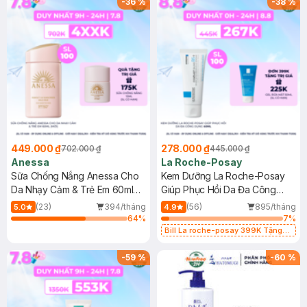
-
36
%
-
38
%
449.000 ₫
278.000 ₫
702.000 ₫
445.000 ₫
Anessa
La Roche-Posay
Sữa Chống Nắng Anessa Cho
Kem Dưỡng La Roche-Posay
Da Nhạy Cảm & Trẻ Em 60ml
Giúp Phục Hồi Da Đa Công
(Mới)
Dụng 40ml
(23)
394/tháng
(56)
895/tháng
5.0
4.9
64
%
7
%
Bill La roche-posay 399K Tặng
Gel rửa mặt da dầu nhạy cảm 50ml
(SL có hạn)
-
59
%
-
60
%