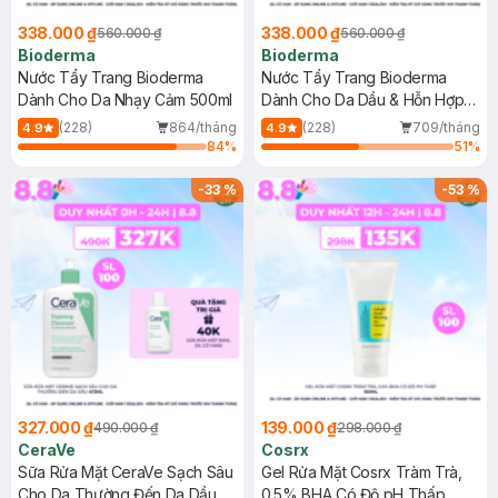
338.000 ₫
338.000 ₫
560.000 ₫
560.000 ₫
Bioderma
Bioderma
Nước Tẩy Trang Bioderma
Nước Tẩy Trang Bioderma
Dành Cho Da Nhạy Cảm 500ml
Dành Cho Da Dầu & Hỗn Hợp
500ml
(228)
864/tháng
(228)
709/tháng
4.9
4.9
84
%
51
%
-
33
%
-
53
%
327.000 ₫
139.000 ₫
490.000 ₫
298.000 ₫
CeraVe
Cosrx
Sữa Rửa Mặt CeraVe Sạch Sâu
Gel Rửa Mặt Cosrx Tràm Trà,
Cho Da Thường Đến Da Dầu
0.5% BHA Có Độ pH Thấp