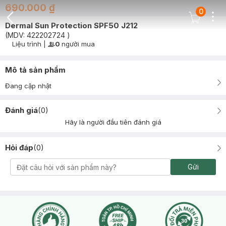
690.000 ₫
0
Dots
Cart Icon
Dermal Sun Protection SPF50 J212
Back Icon
(MDV:
422202724
)
Liệu trình
|
0
người mua
User Product Icon
Timer Gray Icon
Mô tả sản phẩm
Đang cập nhật
Đánh giá
(
0
)
Hãy là người đầu tiên đánh giá
Hỏi đáp
(
0
)
Gửi