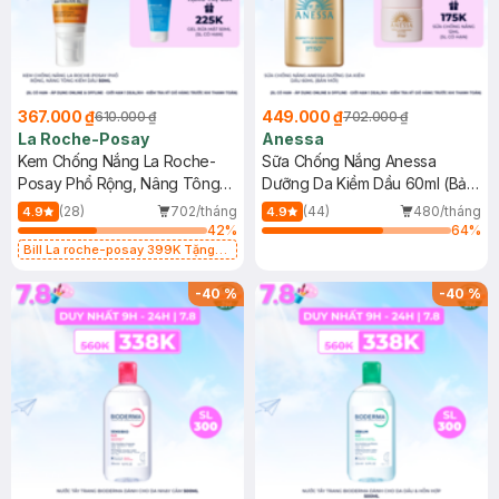
367.000 ₫
449.000 ₫
610.000 ₫
702.000 ₫
La Roche-Posay
Anessa
Kem Chống Nắng La Roche-
Sữa Chống Nắng Anessa
Posay Phổ Rộng, Nâng Tông
Dưỡng Da Kiềm Dầu 60ml (Bản
Kiềm Dầu 50ml
Mới)
(28)
702/tháng
(44)
480/tháng
4.9
4.9
42
%
64
%
Bill La roche-posay 399K Tặng
Gel rửa mặt da dầu nhạy cảm 50ml
(SL có hạn)
-
40
%
-
40
%