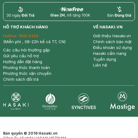
return
nowfree
price
HỖ TRỢ KHÁCH HÀNG
VỀ HASAKI.VN
Hotline:
1800 6324
Giới thiệu Hasaki.vn
(Miễn phí , 08-22h kể cả T7, CN)
Chính sách bảo mật
Điều khoản sử dụng
Các câu hỏi thường gặp
Hasaki cẩm nang
Gửi yêu cầu hỗ trợ
Tuyển dụng
Hướng dẫn đặt hàng
Liên hệ
Phương thức thanh toán
Phương thức vận chuyển
Chính sách đổi trả
Synctives
Clinic
Dermahair
Mastige
Bản quyền © 2016 Hasaki.vn