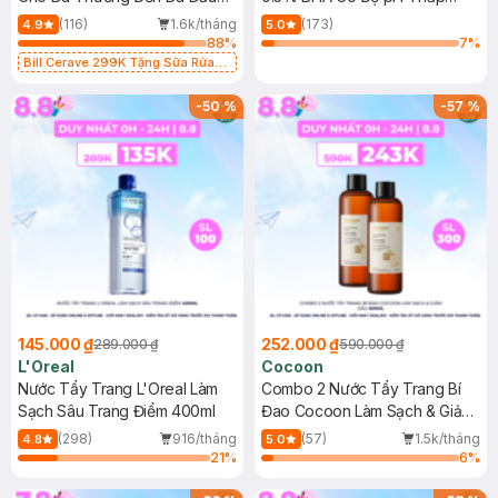
473ml
150ml
(116)
1.6k/tháng
(173)
4.9
5.0
88
%
7
%
Bill Cerave 299K Tặng Sữa Rửa
Mặt Cerave 30ml (SL có hạn)
-
50
%
-
57
%
145.000 ₫
252.000 ₫
289.000 ₫
590.000 ₫
L'Oreal
Cocoon
Nước Tẩy Trang L'Oreal Làm
Combo 2 Nước Tẩy Trang Bí
Sạch Sâu Trang Điểm 400ml
Đao Cocoon Làm Sạch & Giảm
Dầu 500ml
(298)
916/tháng
(57)
1.5k/tháng
4.8
5.0
21
%
6
%