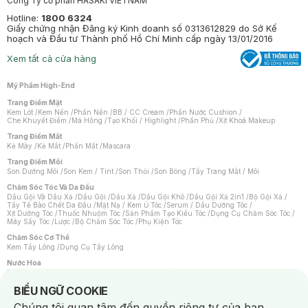
Công Ty cổ phần HASAKI VIETNAM
Hotline:
1800 6324
Giấy chứng nhận Đăng ký Kinh doanh số 0313612829 do Sở Kế
hoạch và Đầu tư Thành phố Hồ Chí Minh cấp ngày 13/01/2016
Xem tất cả cửa hàng
Mỹ Phẩm High-End
Trang Điểm Mặt
Kem Lót
/
Kem Nền
/
Phấn Nền
/
BB / CC Cream
/
Phấn Nước Cushion
/
Che Khuyết Điểm
/
Má Hồng
/
Tạo Khối / Highlight
/
Phấn Phủ
/
Xịt Khoá Makeup
Trang Điểm Mắt
Kẻ Mày
/
Kẻ Mắt
/
Phấn Mắt
/
Mascara
Trang Điểm Môi
Son Dưỡng Môi
/
Son Kem / Tint
/
Son Thỏi
/
Son Bóng
/
Tẩy Trang Mắt / Môi
Chăm Sóc Tóc Và Da Đầu
Dầu Gội Và Dầu Xả
/
Dầu Gội
/
Dầu Xả
/
Dầu Gội Khô
/
Dầu Gội Xả 2in1
/
Bộ Gội Xả
/
Tẩy Tế Bào Chết Da Đầu
/
Mặt Nạ / Kem Ủ Tóc
/
Serum / Dầu Dưỡng Tóc
/
Xịt Dưỡng Tóc
/
Thuốc Nhuộm Tóc
/
Sản Phẩm Tạo Kiểu Tóc
/
Dụng Cụ Chăm Sóc Tóc
/
Máy Sấy Tóc
/
Lược
/
Bộ Chăm Sóc Tóc
/
Phụ Kiện Tóc
Chăm Sóc Cơ Thể
Kem Tẩy Lông
/
Dụng Cụ Tẩy Lông
Nước Hoa
Nước Hoa Nữ
/
Nước Hoa Nam
/
Nước Hoa Cao Cấp
/
Xịt Thơm Toàn Thân
/
Nước Hoa Vùng Kín
Notice about cookies usage
BIỂU NGỮ COOKIE
Chăm Sóc Cá Nhân
Chúng tôi quan tâm đến quyền riêng tư của bạn.
Chống Muỗi
/
Khẩu Trang
/
Máy Massage
/
Mặt Nạ Xông Hơi
/
Nước Rửa Tay
/