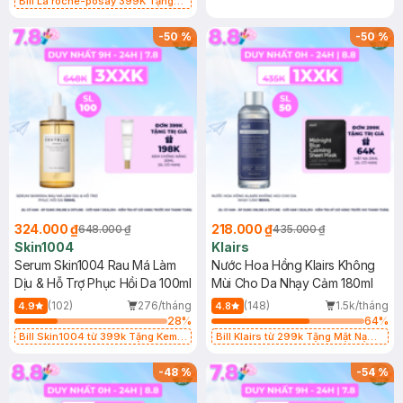
Bill La roche-posay 399K Tặng
Gel rửa mặt da dầu nhạy cảm 50ml
(SL có hạn)
-
50
%
-
50
%
324.000 ₫
218.000 ₫
648.000 ₫
435.000 ₫
Skin1004
Klairs
Serum Skin1004 Rau Má Làm
Nước Hoa Hồng Klairs Không
Dịu & Hỗ Trợ Phục Hồi Da 100ml
Mùi Cho Da Nhạy Cảm 180ml
(102)
276/tháng
(148)
1.5k/tháng
4.9
4.8
28
%
64
%
Bill Skin1004 từ 399k Tặng Kem
Bill Klairs từ 299k Tặng Mặt Nạ
Chống Nắng Cho Da Nhạy Cảm
Làm Dịu Da & Kiểm Soát Dầu Nhờn
SPF 50+ 20ml (SL Có Hạn)
25ml (SL Có Hạn)
-
48
%
-
54
%