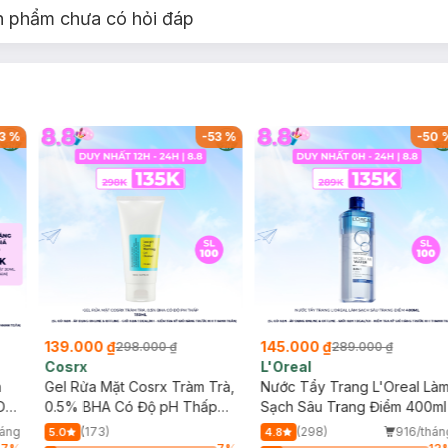
n phẩm chưa có hỏi đáp
3
%
-
53
%
-
50
139.000 ₫
145.000 ₫
298.000 ₫
289.000 ₫
Cosrx
L'Oreal
h
Gel Rửa Mặt Cosrx Tràm Trà,
Nước Tẩy Trang L'Oreal Là
Da
0.5% BHA Có Độ pH Thấp
Sạch Sâu Trang Điểm 400ml
150ml
háng
(173)
(298)
916/thán
5.0
4.8