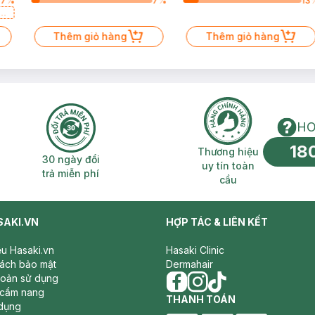
67
%
7
%
13
a
Thêm giỏ hàng
Thêm giỏ hàng
HO
18
n phí 2H
30 ngày đổi trả miễn phí
Thương hiệu uy 
Thương hiệu
30 ngày đổi
uy tín toàn
trả miễn phí
cầu
SAKI.VN
HỢP TÁC & LIÊN KẾT
iệu Hasaki.vn
Hasaki Clinic
sách bảo mật
Dermahair
hoản sử dụng
 cẩm nang
facebook
THANH TOÁN
instagram
tiktok
dụng