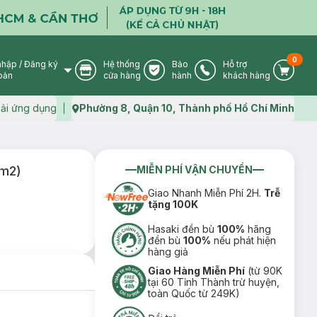
0
nhập
/
Đăng ký
Hệ thống
Bảo
Hỗ trợ
User Icon
Store Icon
Warranty Icon
Phone Icon
Cart I
oản
cửa hàng
hành
khách hàng
ải ứng dụng
Phường 8, Quận 10, Thành phố Hồ Chí Minh
Map icon
cm2)
MIỄN PHÍ VẬN CHUYỂN
Giao Nhanh Miễn Phí 2H.
Trễ
tặng 100K
Hasaki đền bù
100%
hãng
đền bù
100%
nếu phát hiện
hàng giả
Giao Hàng Miễn Phí
(từ 90K
tại 60 Tỉnh Thành trừ huyện,
toàn Quốc từ 249K)