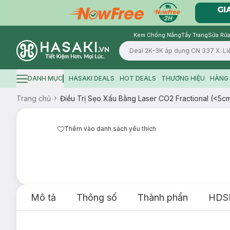
Kem Chống Nắng
Tẩy Trang
Sữa Rửa
Logo
DANH MỤC
HASAKI DEALS
HOT DEALS
THƯƠNG HIỆU
HÀNG 
Hamburger icon
Trang chủ
Điều Trị Sẹo Xấu Bằng Laser CO2 Fractional (<5c
Thêm vào danh sách yêu thích
Mô tả
Thông số
Thành phần
HDS