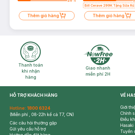
45
%
26
%
Bill Cerave 299K Tặng Sữa Rử
Mặt Cerave 30ml (SL có hạn)
Thêm giỏ hàng
Thêm giỏ hàng
Thanh toán khi nhận hàng
Giao nhanh miễ
Thanh toán
Giao nhanh
khi nhận
miễn phí 2H
hàng
HỖ TRỢ KHÁCH HÀNG
VỀ HA
Giới th
Hotline:
1800 6324
Chính 
(Miễn phí , 08-22h kể cả T7, CN)
Điều k
Các câu hỏi thường gặp
Hasaki
Gửi yêu cầu hỗ trợ
Tuyển 
Hướng dẫn đặt hàng