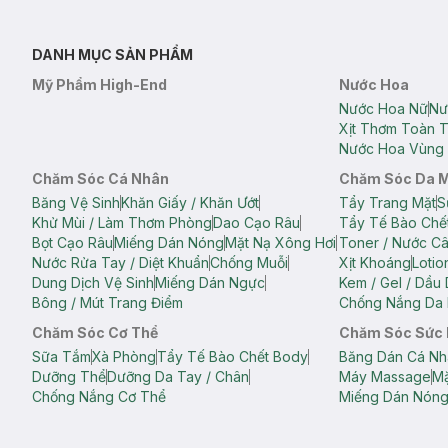
DANH MỤC SẢN PHẨM
Mỹ Phẩm High-End
Nước Hoa
Nước Hoa Nữ
Nư
Xịt Thơm Toàn 
Nước Hoa Vùng 
Chăm Sóc Cá Nhân
Chăm Sóc Da 
Băng Vệ Sinh
Khăn Giấy / Khăn Ướt
Tẩy Trang Mặt
S
Khử Mùi / Làm Thơm Phòng
Dao Cạo Râu
Tẩy Tế Bào Chế
Bọt Cạo Râu
Miếng Dán Nóng
Mặt Nạ Xông Hơi
Toner / Nước C
Nước Rửa Tay / Diệt Khuẩn
Chống Muỗi
Xịt Khoáng
Lotio
Dung Dịch Vệ Sinh
Miếng Dán Ngực
Kem / Gel / Dầu
Bông / Mút Trang Điểm
Chống Nắng Da 
Chăm Sóc Cơ Thể
Chăm Sóc Sức
Sữa Tắm
Xà Phòng
Tẩy Tế Bào Chết Body
Băng Dán Cá Nh
Dưỡng Thể
Dưỡng Da Tay / Chân
Máy Massage
Mặ
Chống Nắng Cơ Thể
Miếng Dán Nón