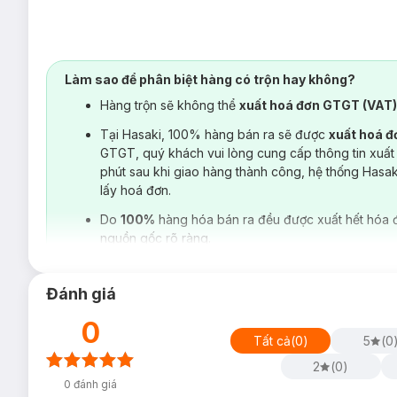
Làm sao để phân biệt hàng có trộn hay không?
Hàng trộn sẽ không thể
xuất hoá đơn GTGT (VAT
Tại Hasaki, 100% hàng bán ra sẽ được
xuất hoá 
GTGT, quý khách vui lòng cung cấp thông tin xuất
phút sau khi giao hàng thành công, hệ thống Hasa
lấy hoá đơn.
Do
100%
hàng hóa bán ra đều được xuất hết hóa 
nguồn gốc rõ ràng.
Đánh giá
0
Tất cả
(
0
)
5
(
0
2
(
0
)
0
đánh giá