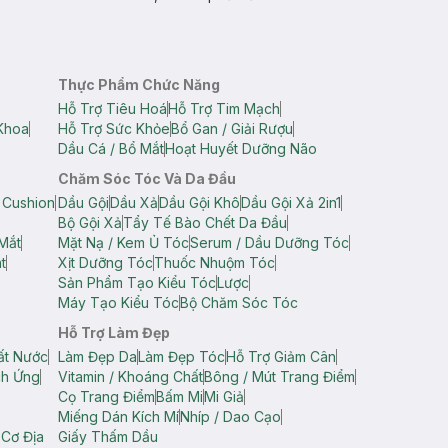
Thực Phẩm Chức Năng
Hỗ Trợ Tiêu Hoá
Hỗ Trợ Tim Mạch
Khoa
Hỗ Trợ Sức Khỏe
Bổ Gan / Giải Rượu
Dầu Cá / Bổ Mắt
Hoạt Huyết Dưỡng Não
Chăm Sóc Tóc Và Da Đầu
 Cushion
Dầu Gội
Dầu Xả
Dầu Gội Khô
Dầu Gội Xả 2in1
Bộ Gội Xả
Tẩy Tế Bào Chết Da Đầu
Mắt
Mặt Nạ / Kem Ủ Tóc
Serum / Dầu Dưỡng Tóc
t
Xịt Dưỡng Tóc
Thuốc Nhuộm Tóc
Sản Phẩm Tạo Kiểu Tóc
Lược
Máy Tạo Kiểu Tóc
Bộ Chăm Sóc Tóc
Hỗ Trợ Làm Đẹp
ất Nước
Làm Đẹp Da
Làm Đẹp Tóc
Hỗ Trợ Giảm Cân
ch Ứng
Vitamin / Khoáng Chất
Bông / Mút Trang Điểm
Cọ Trang Điểm
Bấm Mi
Mi Giả
Miếng Dán Kích Mí
Nhíp / Dao Cạo
 Cơ Địa
Giấy Thấm Dầu