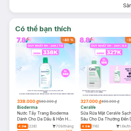
Sả
Có thể bạn thích
-
40
%
-
40
%
-
3
338.000 ₫
327.000 ₫
560.000 ₫
490.000 ₫
Bioderma
CeraVe
rma
Nước Tẩy Trang Bioderma
Sữa Rửa Mặt CeraVe Sạc
m
Dành Cho Da Dầu & Hỗn Hợp
Sâu Cho Da Thường Đến 
500ml
Dầu 473ml
/tháng
(228)
709/tháng
(116)
1.6k/t
4.9
4.9