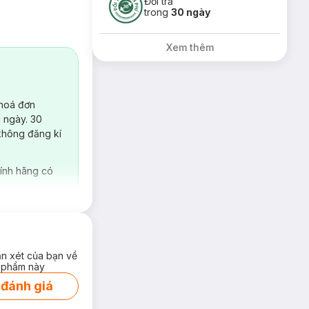
Đổi trả
trong
30 ngày
Xem thêm
 hoá đơn
 ngày. 30
không đăng kí
ính hãng có
ận xét của bạn về
 phẩm này
 đánh giá