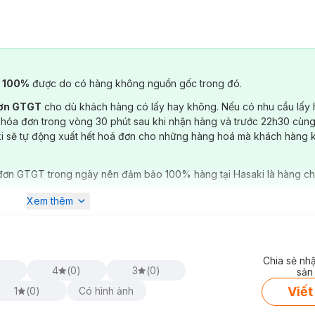
) 100%
được do có hàng không nguồn gốc trong đó.
đơn GTGT
cho dù khách hàng có lấy hay không. Nếu có nhu cầu lấy
 hóa đơn trong vòng 30 phút sau khi nhận hàng và trước 22h30 cùng
ki sẽ tự động xuất hết hoá đơn cho những hàng hoá mà khách hàng 
đơn GTGT trong ngày nên đảm bảo 100% hàng tại Hasaki là hàng ch
Xem thêm
Chia sẻ nh
)
4
(
0
)
3
(
0
)
sản
Viết
1
(
0
)
Có hình ảnh