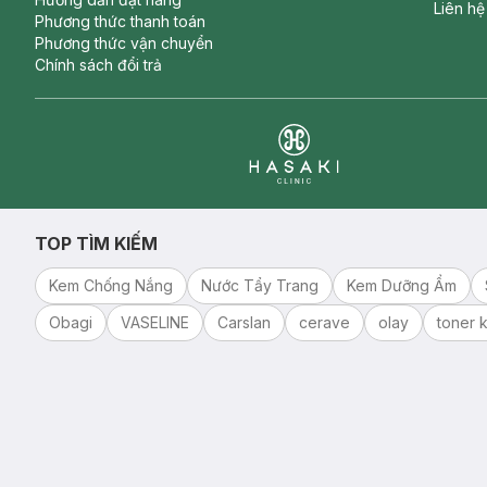
Liên hệ
Phương thức thanh toán
Phương thức vận chuyển
Chính sách đổi trả
Clinic
TOP TÌM KIẾM
Kem Chống Nắng
Nước Tẩy Trang
Kem Dưỡng Ẩm
Obagi
VASELINE
Carslan
cerave
olay
toner k