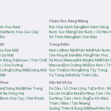
Chăm Sóc Răng Miệng
ớc Hoa Nam
Bàn Chải Đánh Răng
Kem Đánh Răng
Thân
Nước Hoa Cao Cấp
Nước Súc Miệng
Tăm Nước / Chỉ Nha 
Kín
Xịt Thơm Miệng
Bàn Chải Điện
Mặt
Trang Điểm
ữa Rửa Mặt
Kem Lót
Kem Nền
Phấn Nền
Phấn Nước
t Da Mặt
Che Khuyết Điểm
Má Hồng
Phấn Phủ
ân Bằng Da
Serum / Tinh Chất
Xịt Khoá Makeup
Kẻ Mày
Kẻ Mắt
Phấn 
n / Sữa Dưỡng
Mascara
Son Dưỡng Môi
Son Kem / Tin
 Dưỡng
Dưỡng Mắt
Dưỡng Môi
Son Thỏi
Son Bóng
Bông Tẩy Trang
Mặt
Cọ Trang Điểm
Giấy Thấm Dầu
 Khỏe
Vấn Đề Về Da
ân
Chống Muỗi
Khẩu Trang
Da Dầu / Lỗ Chân Lông To
Da Khô / M
t Nạ Xông Hơi
Da Lão Hóa
Da Mụn
Da Nhạy Cảm / Kí
g
Nước Rửa Tay / Diệt Khuẩn
Da Nhạy Cảm / Kích Ứng
Da Xỉn Màu
Thâm / Nám / Tàn Nhang
Quầng Thâm & Bọng Mắt
Sẹo
Viêm Da