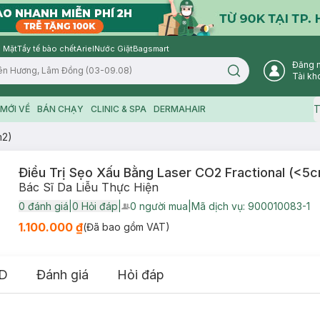
 Mặt
Tẩy tế bào chết
Ariel
Nước Giặt
Bagsmart
Đăng 
Search icon
Tài kh
T
MỚI VỀ
BÁN CHẠY
CLINIC & SPA
DERMAHAIR
m2)
Điều Trị Sẹo Xấu Bằng Laser CO2 Fractional (<5
Bác Sĩ Da Liễu Thực Hiện
0
đánh giá
|
0
Hỏi đáp
|
0
người mua
|
Mã dịch vụ:
900010083-1
User Product Icon
1.100.000 ₫
(Đã bao gồm VAT)
D
Đánh giá
Hỏi đáp