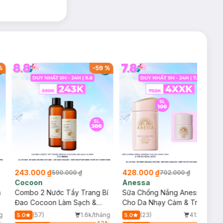
%
-
59
%
-
39
%
243.000 ₫
428.000 ₫
590.000 ₫
702.000 ₫
Cocoon
Anessa
m
Combo 2 Nước Tẩy Trang Bí
Sữa Chống Nắng Anessa
Đao Cocoon Làm Sạch &
Cho Da Nhạy Cảm & Trẻ Em
Giảm Dầu 500ml
60ml (Mới)
g
(57)
1.6k/tháng
(23)
413/tháng
5.0
5.0