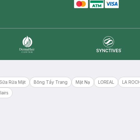
master card
ATM card
visa card
Synctives
Dermahair
Sữa Rửa Mặt
Bông Tẩy Trang
Mặt Nạ
LOREAL
LA ROC
lairs