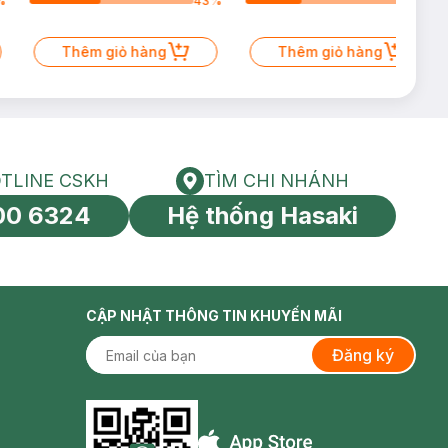
%
43
%
34
%
Thêm giỏ hàng
Thêm giỏ hàng
TLINE CSKH
TÌM CHI NHÁNH
HOTLINE CSKH
Tìm chi nhánh
00 6324
Hệ thống Hasaki
tín toàn cầu
CẬP NHẬT THÔNG TIN KHUYẾN MÃI
Đăng ký