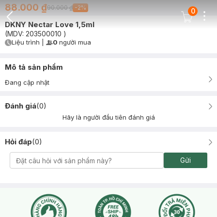
88.000 ₫
90.000 ₫
-
2
%
0
Dots
Cart Icon
DKNY Nectar Love 1,5ml
Back Icon
(MDV:
203500010
)
Liệu trình
|
0
người mua
User Product Icon
Timer Gray Icon
Mô tả sản phẩm
Đang cập nhật
Đánh giá
(
0
)
Hãy là người đầu tiên đánh giá
Hỏi đáp
(
0
)
Gửi