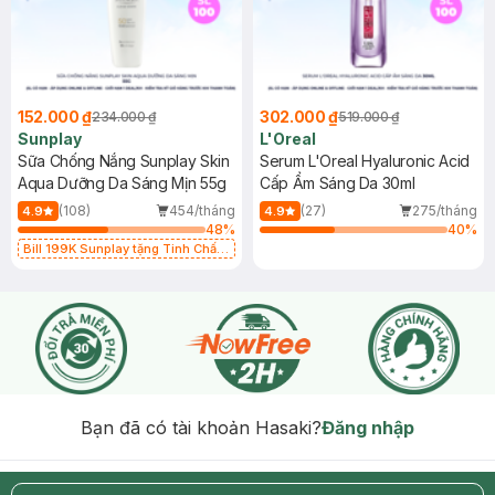
152.000 ₫
302.000 ₫
234.000 ₫
519.000 ₫
Sunplay
L'Oreal
Sữa Chống Nắng Sunplay Skin
Serum L'Oreal Hyaluronic Acid
Aqua Dưỡng Da Sáng Mịn 55g
Cấp Ẩm Sáng Da 30ml
(108)
454/tháng
(27)
275/tháng
4.9
4.9
48
%
40
%
Bill 199K Sunplay tặng Tinh Chất
Chống Nắng 7g trị giá 30K (SL có
hạn)
Bạn đã có tài khoản Hasaki?
Đăng nhập