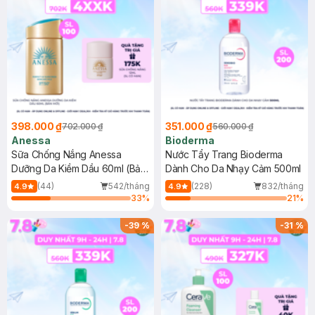
398.000 ₫
351.000 ₫
702.000 ₫
560.000 ₫
Anessa
Bioderma
Sữa Chống Nắng Anessa
Nước Tẩy Trang Bioderma
Dưỡng Da Kiềm Dầu 60ml (Bản
Dành Cho Da Nhạy Cảm 500ml
Mới)
(44)
542/tháng
(228)
832/tháng
4.9
4.9
33
%
21
%
-
39
%
-
31
%