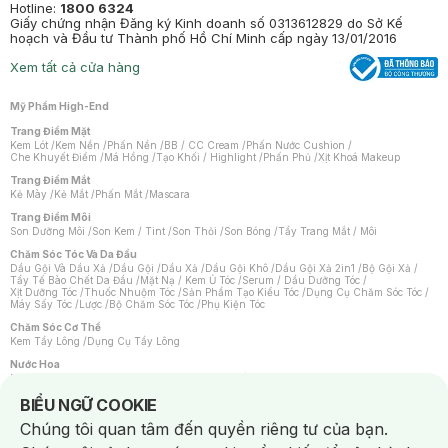
Hotline:
1800 6324
Giấy chứng nhận Đăng ký Kinh doanh số 0313612829 do Sở Kế
hoạch và Đầu tư Thành phố Hồ Chí Minh cấp ngày 13/01/2016
Xem tất cả cửa hàng
Mỹ Phẩm High-End
Trang Điểm Mặt
Kem Lót
/
Kem Nền
/
Phấn Nền
/
BB / CC Cream
/
Phấn Nước Cushion
/
Che Khuyết Điểm
/
Má Hồng
/
Tạo Khối / Highlight
/
Phấn Phủ
/
Xịt Khoá Makeup
Trang Điểm Mắt
Kẻ Mày
/
Kẻ Mắt
/
Phấn Mắt
/
Mascara
Trang Điểm Môi
Son Dưỡng Môi
/
Son Kem / Tint
/
Son Thỏi
/
Son Bóng
/
Tẩy Trang Mắt / Môi
Chăm Sóc Tóc Và Da Đầu
Dầu Gội Và Dầu Xả
/
Dầu Gội
/
Dầu Xả
/
Dầu Gội Khô
/
Dầu Gội Xả 2in1
/
Bộ Gội Xả
/
Tẩy Tế Bào Chết Da Đầu
/
Mặt Nạ / Kem Ủ Tóc
/
Serum / Dầu Dưỡng Tóc
/
Xịt Dưỡng Tóc
/
Thuốc Nhuộm Tóc
/
Sản Phẩm Tạo Kiểu Tóc
/
Dụng Cụ Chăm Sóc Tóc
/
Máy Sấy Tóc
/
Lược
/
Bộ Chăm Sóc Tóc
/
Phụ Kiện Tóc
Chăm Sóc Cơ Thể
Kem Tẩy Lông
/
Dụng Cụ Tẩy Lông
Nước Hoa
Nước Hoa Nữ
/
Nước Hoa Nam
/
Nước Hoa Cao Cấp
/
Xịt Thơm Toàn Thân
/
Nước Hoa Vùng Kín
Notice about cookies usage
BIỂU NGỮ COOKIE
Chăm Sóc Cá Nhân
Chúng tôi quan tâm đến quyền riêng tư của bạn.
Chống Muỗi
/
Khẩu Trang
/
Máy Massage
/
Mặt Nạ Xông Hơi
/
Nước Rửa Tay
/
Sản Phẩm Chăm Sóc Khác
/
Bàn Chải Đánh Răng
/
Bàn Chải Điện
/