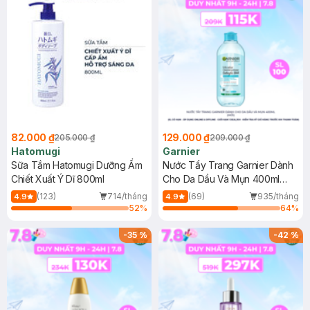
82.000 ₫
129.000 ₫
205.000 ₫
209.000 ₫
Hatomugi
Garnier
Sữa Tắm Hatomugi Dưỡng Ẩm
Nước Tẩy Trang Garnier Dành
Chiết Xuất Ý Dĩ 800ml
Cho Da Dầu Và Mụn 400ml
(Mới)
(123)
714/tháng
(69)
935/tháng
4.9
4.9
52
%
64
%
-
35
%
-
42
%