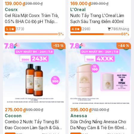
139.000 ₫
169.000 ₫
298.000 ₫
289.000 ₫
Cosrx
L'Oreal
Gel Rửa Mặt Cosrx Tràm Trà,
Nước Tẩy Trang L'Oreal Làm
0.5% BHA Có Độ pH Thấp
Sạch Sâu Trang Điểm 400ml
150ml
(173)
(298)
786/tháng
5.0
4.8
5
%
66
%
-
53
%
-
44
%
275.000 ₫
395.000 ₫
590.000 ₫
702.000 ₫
Cocoon
Anessa
Combo 2 Nước Tẩy Trang Bí
Sữa Chống Nắng Anessa Cho
Đao Cocoon Làm Sạch & Giảm
Da Nhạy Cảm & Trẻ Em 60ml
Dầu 500ml
(Mới)