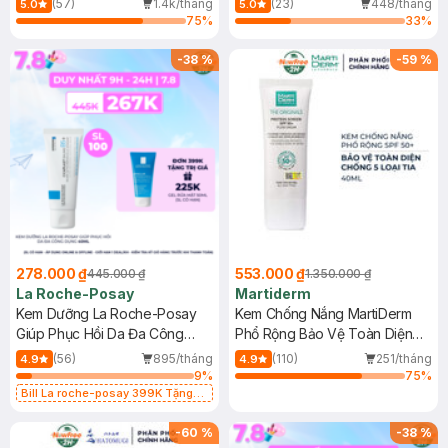
(57)
1.4k/tháng
(23)
448/tháng
5.0
5.0
75
%
33
%
-
38
%
-
59
%
278.000 ₫
553.000 ₫
445.000 ₫
1.350.000 ₫
La Roche-Posay
Martiderm
Kem Dưỡng La Roche-Posay
Kem Chống Nắng MartiDerm
Giúp Phục Hồi Da Đa Công
Phổ Rộng Bảo Vệ Toàn Diện
Dụng 40ml
40ml
(56)
895/tháng
(110)
251/tháng
4.9
4.9
9
%
75
%
Bill La roche-posay 399K Tặng
Gel rửa mặt da dầu nhạy cảm 50ml
(SL có hạn)
-
60
%
-
38
%