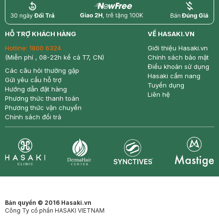
return
nowfree
price
HỖ TRỢ KHÁCH HÀNG
VỀ HASAKI.VN
Hotline:
1800 6324
Giới thiệu Hasaki.vn
(Miễn phí , 08-22h kể cả T7, CN)
Chính sách bảo mật
Điều khoản sử dụng
Các câu hỏi thường gặp
Hasaki cẩm nang
Gửi yêu cầu hỗ trợ
Tuyển dụng
Hướng dẫn đặt hàng
Liên hệ
Phương thức thanh toán
Phương thức vận chuyển
Chính sách đổi trả
Synctives
Clinic
Dermahair
Mastige
Bản quyền © 2016 Hasaki.vn
Công Ty cổ phần HASAKI VIETNAM