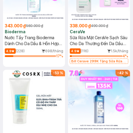
343.000 ₫
338.000 ₫
560.000 ₫
490.000 ₫
Bioderma
CeraVe
Nước Tẩy Trang Bioderma
Sữa Rửa Mặt CeraVe Sạch Sâu
Dành Cho Da Dầu & Hỗn Hợp
Cho Da Thường Đến Da Dầu
500ml
473ml
(228)
698/tháng
(116)
1.5k/tháng
4.9
4.9
17
%
4
%
Bill Cerave 299K Tặng Sữa Rửa
Mặt Cerave 30ml (SL có hạn)
-
53
%
-
42
%