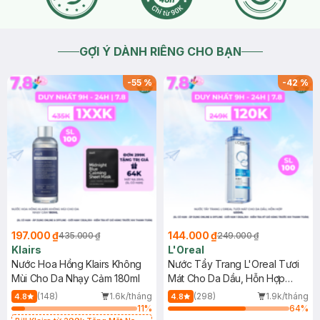
GỢI Ý DÀNH RIÊNG CHO BẠN
-
55
%
-
42
%
197.000 ₫
144.000 ₫
435.000 ₫
249.000 ₫
Klairs
L'Oreal
Nước Hoa Hồng Klairs Không
Nước Tẩy Trang L'Oreal Tươi
Mùi Cho Da Nhạy Cảm 180ml
Mát Cho Da Dầu, Hỗn Hợp
400ml
(148)
1.6k/tháng
(298)
1.9k/tháng
4.8
4.8
11
%
64
%