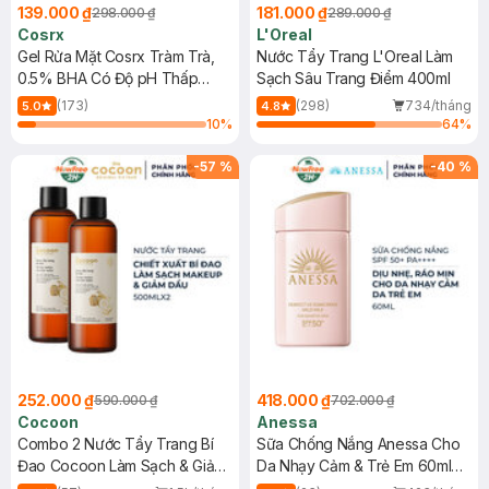
139.000 ₫
181.000 ₫
298.000 ₫
289.000 ₫
Cosrx
L'Oreal
Gel Rửa Mặt Cosrx Tràm Trà,
Nước Tẩy Trang L'Oreal Làm
0.5% BHA Có Độ pH Thấp
Sạch Sâu Trang Điểm 400ml
150ml
(173)
(298)
734/tháng
5.0
4.8
10
%
64
%
-
57
%
-
40
%
252.000 ₫
418.000 ₫
590.000 ₫
702.000 ₫
Cocoon
Anessa
Combo 2 Nước Tẩy Trang Bí
Sữa Chống Nắng Anessa Cho
Đao Cocoon Làm Sạch & Giảm
Da Nhạy Cảm & Trẻ Em 60ml
Dầu 500ml
(Mới)