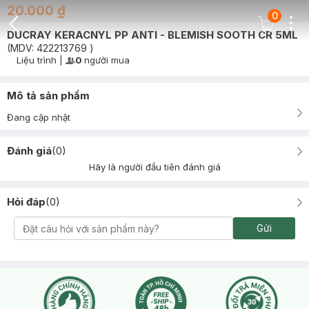
20.000 ₫
0
Dots
Cart Icon
DUCRAY KERACNYL PP ANTI - BLEMISH SOOTH CR 5ML
Back Icon
(MDV:
422213769
)
Liệu trình
|
0
người mua
User Product Icon
Timer Gray Icon
Mô tả sản phẩm
Đang cập nhật
Đánh giá
(
0
)
Hãy là người đầu tiên đánh giá
Hỏi đáp
(
0
)
Gửi