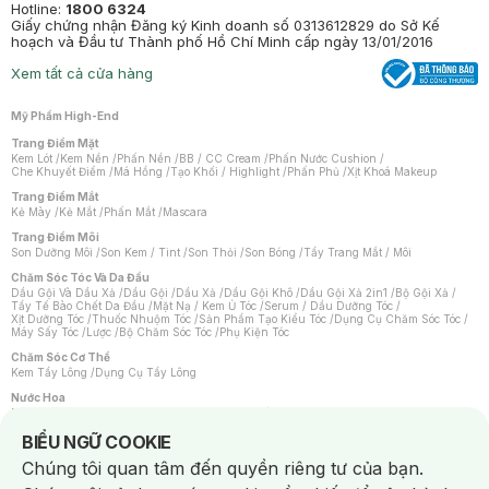
Hotline:
1800 6324
Giấy chứng nhận Đăng ký Kinh doanh số 0313612829 do Sở Kế
hoạch và Đầu tư Thành phố Hồ Chí Minh cấp ngày 13/01/2016
Xem tất cả cửa hàng
Mỹ Phẩm High-End
Trang Điểm Mặt
Kem Lót
/
Kem Nền
/
Phấn Nền
/
BB / CC Cream
/
Phấn Nước Cushion
/
Che Khuyết Điểm
/
Má Hồng
/
Tạo Khối / Highlight
/
Phấn Phủ
/
Xịt Khoá Makeup
Trang Điểm Mắt
Kẻ Mày
/
Kẻ Mắt
/
Phấn Mắt
/
Mascara
Trang Điểm Môi
Son Dưỡng Môi
/
Son Kem / Tint
/
Son Thỏi
/
Son Bóng
/
Tẩy Trang Mắt / Môi
Chăm Sóc Tóc Và Da Đầu
Dầu Gội Và Dầu Xả
/
Dầu Gội
/
Dầu Xả
/
Dầu Gội Khô
/
Dầu Gội Xả 2in1
/
Bộ Gội Xả
/
Tẩy Tế Bào Chết Da Đầu
/
Mặt Nạ / Kem Ủ Tóc
/
Serum / Dầu Dưỡng Tóc
/
Xịt Dưỡng Tóc
/
Thuốc Nhuộm Tóc
/
Sản Phẩm Tạo Kiểu Tóc
/
Dụng Cụ Chăm Sóc Tóc
/
Máy Sấy Tóc
/
Lược
/
Bộ Chăm Sóc Tóc
/
Phụ Kiện Tóc
Chăm Sóc Cơ Thể
Kem Tẩy Lông
/
Dụng Cụ Tẩy Lông
Nước Hoa
Nước Hoa Nữ
/
Nước Hoa Nam
/
Nước Hoa Cao Cấp
/
Xịt Thơm Toàn Thân
/
Nước Hoa Vùng Kín
Notice about cookies usage
BIỂU NGỮ COOKIE
Chăm Sóc Cá Nhân
Chúng tôi quan tâm đến quyền riêng tư của bạn.
Chống Muỗi
/
Khẩu Trang
/
Máy Massage
/
Mặt Nạ Xông Hơi
/
Nước Rửa Tay
/
Sản Phẩm Chăm Sóc Khác
/
Bàn Chải Đánh Răng
/
Bàn Chải Điện
/