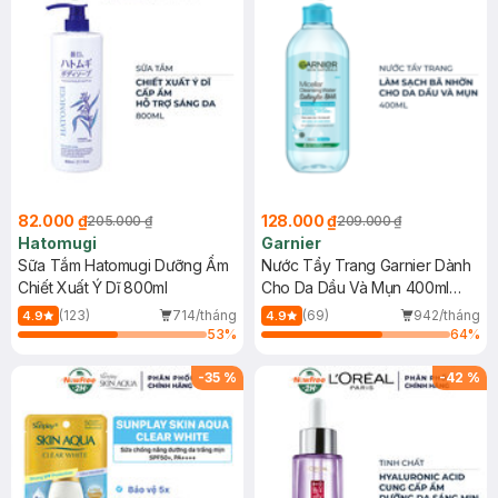
82.000 ₫
128.000 ₫
205.000 ₫
209.000 ₫
Hatomugi
Garnier
Sữa Tắm Hatomugi Dưỡng Ẩm
Nước Tẩy Trang Garnier Dành
Chiết Xuất Ý Dĩ 800ml
Cho Da Dầu Và Mụn 400ml
(Mới)
(123)
714/tháng
(69)
942/tháng
4.9
4.9
53
%
64
%
-
35
%
-
42
%