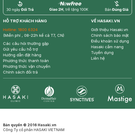
return
nowfree
price
HỖ TRỢ KHÁCH HÀNG
VỀ HASAKI.VN
Hotline:
1800 6324
Giới thiệu Hasaki.vn
(Miễn phí , 08-22h kể cả T7, CN)
Chính sách bảo mật
Điều khoản sử dụng
Các câu hỏi thường gặp
Hasaki cẩm nang
Gửi yêu cầu hỗ trợ
Tuyển dụng
Hướng dẫn đặt hàng
Liên hệ
Phương thức thanh toán
Phương thức vận chuyển
Chính sách đổi trả
Synctives
Clinic
Dermahair
Mastige
Bản quyền © 2016 Hasaki.vn
Công Ty cổ phần HASAKI VIETNAM