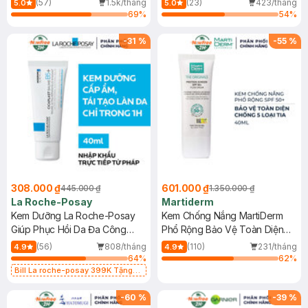
(57)
1.5k/tháng
(23)
423/tháng
5.0
5.0
69
%
54
%
-
31
%
-
55
%
308.000 ₫
601.000 ₫
445.000 ₫
1.350.000 ₫
La Roche-Posay
Martiderm
Kem Dưỡng La Roche-Posay
Kem Chống Nắng MartiDerm
Giúp Phục Hồi Da Đa Công
Phổ Rộng Bảo Vệ Toàn Diện
Dụng 40ml
40ml
(56)
808/tháng
(110)
231/tháng
4.9
4.9
64
%
62
%
Bill La roche-posay 399K Tặng
Gel rửa mặt da dầu nhạy cảm 50ml
(SL có hạn)
-
60
%
-
39
%