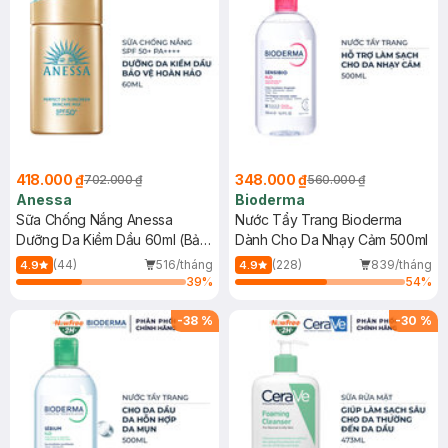
418.000 ₫
348.000 ₫
702.000 ₫
560.000 ₫
Anessa
Bioderma
Sữa Chống Nắng Anessa
Nước Tẩy Trang Bioderma
Dưỡng Da Kiềm Dầu 60ml (Bản
Dành Cho Da Nhạy Cảm 500ml
Mới)
(44)
516/tháng
(228)
839/tháng
4.9
4.9
39
%
54
%
-
38
%
-
30
%