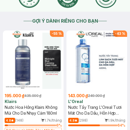
GỢI Ý DÀNH RIÊNG CHO BẠN
-
55
%
-
43
%
195.000 ₫
143.000 ₫
435.000 ₫
249.000 ₫
Klairs
L'Oreal
Nước Hoa Hồng Klairs Không
Nước Tẩy Trang L'Oreal Tươi
Mùi Cho Da Nhạy Cảm 180ml
Mát Cho Da Dầu, Hỗn Hợp
400ml
(148)
1.7k/tháng
(298)
1.9k/tháng
4.8
4.8
6
%
64
%