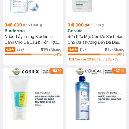
348.000 ₫
341.000 ₫
560.000 ₫
490.000 ₫
Bioderma
CeraVe
Nước Tẩy Trang Bioderma
Sữa Rửa Mặt CeraVe Sạch Sâu
Dành Cho Da Dầu & Hỗn Hợp
Cho Da Thường Đến Da Dầu
500ml
473ml
(228)
688/tháng
(116)
1.5k/tháng
4.9
4.9
54
%
66
%
Bill Cerave 299K Tặng Sữa Rửa
Mặt Cerave 30ml (SL có hạn)
-
53
%
-
37
%