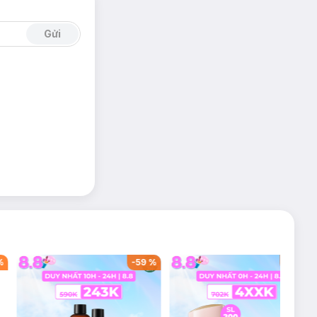
Gửi
%
-
59
%
-
42
%