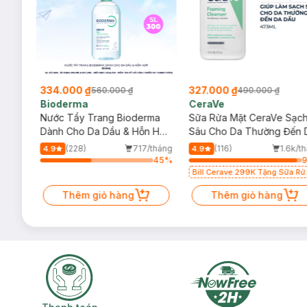
334.000 ₫
327.000 ₫
560.000 ₫
490.000 ₫
Bioderma
CeraVe
rma
Nước Tẩy Trang Bioderma
Sữa Rửa Mặt CeraVe Sạc
m
Dành Cho Da Dầu & Hỗn Hợp
Sâu Cho Da Thường Đến 
500ml
Dầu 473ml
/tháng
(228)
717/tháng
(116)
1.6k/t
4.9
4.9
72
%
45
%
Bill Cerave 299K Tặng Sữa Rử
Mặt Cerave 30ml (SL có hạn)
Thêm giỏ hàng
Thêm giỏ hàng
Thanh toán khi nhận hàng
Giao nhanh miễ