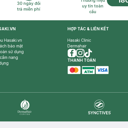
18
Thương hiệu
30 ngày đổi
uy tín toàn
trả miễn phí
cầu
SAKI.VN
HỢP TÁC & LIÊN KẾT
iệu Hasaki.vn
Hasaki Clinic
sách bảo mật
Dermahair
hoản sử dụng
 cẩm nang
facebook
THANH TOÁN
instagram
tiktok
dụng
master card
ATM card
visa card
Synctives
Dermahair