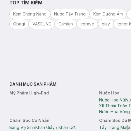
TOP TÌM KIẾM
Kem Chống Nắng
Nước Tẩy Trang
Kem Dưỡng Ẩm
Obagi
VASELINE
Carslan
cerave
olay
toner k
DANH MỤC SẢN PHẨM
Mỹ Phẩm High-End
Nước Hoa
Nước Hoa Nữ
Nư
Xịt Thơm Toàn 
Nước Hoa Vùng 
Chăm Sóc Cá Nhân
Chăm Sóc Da 
Băng Vệ Sinh
Khăn Giấy / Khăn Ướt
Tẩy Trang Mặt
S