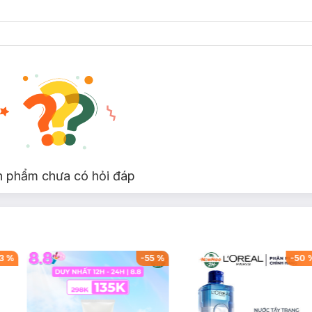
n phẩm chưa có hỏi đáp
3
%
-
55
%
-
50