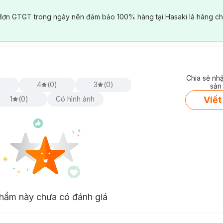
đơn GTGT trong ngày nên đảm bảo 100% hàng tại Hasaki là hàng ch
Chia sẻ nh
)
4
(
0
)
3
(
0
)
sản
Viết
1
(
0
)
Có hình ảnh
hẩm này chưa có đánh giá