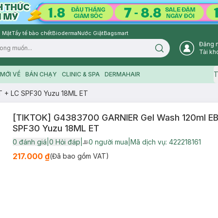
 Mặt
Tẩy tế bào chết
Bioderma
Nước Giặt
Bagsmart
Đăng 
Search icon
Tài kh
T
MỚI VỀ
BÁN CHẠY
CLINIC & SPA
DERMAHAIR
T + LC SPF30 Yuzu 18ML ET
[TIKTOK] G4383700 GARNIER Gel Wash 120ml EB
SPF30 Yuzu 18ML ET
0
đánh giá
|
0
Hỏi đáp
|
0
người mua
|
Mã dịch vụ:
422218161
User Product Icon
217.000 ₫
(Đã bao gồm VAT)