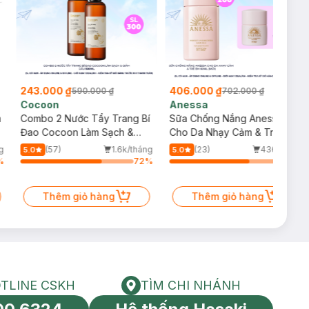
243.000 ₫
406.000 ₫
590.000 ₫
702.000 ₫
Cocoon
Anessa
m
Combo 2 Nước Tẩy Trang Bí
Sữa Chống Nắng Anessa
Đao Cocoon Làm Sạch &
Cho Da Nhạy Cảm & Trẻ Em
Giảm Dầu 500ml
60ml (Mới)
g
(57)
1.6k/tháng
(23)
436/tháng
5.0
5.0
%
72
%
70
%
Thêm giỏ hàng
Thêm giỏ hàng
TLINE CSKH
TÌM CHI NHÁNH
HOTLINE CSKH
Tìm chi nhánh
tín toàn cầu