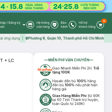
0
nhập
/
Đăng ký
Hệ thống
Bảo
Hỗ trợ
User Icon
Store Icon
Warranty Icon
Phone Icon
Cart I
oản
cửa hàng
hành
khách hàng
ải ứng dụng
Phường 8, Quận 10, Thành phố Hồ Chí Minh
Map icon
T + LC
MIỄN PHÍ VẬN CHUYỂN
Giao Nhanh Miễn Phí 2H.
Trễ
tặng 100K
Hasaki đền bù
100%
hãng
đền bù
100%
nếu phát hiện
hàng giả
Giao Hàng Miễn Phí
(từ 90K
tại 60 Tỉnh Thành trừ huyện,
toàn Quốc từ 249K)