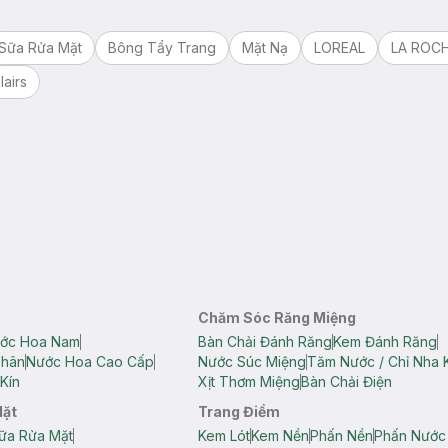
Sữa Rửa Mặt
Bông Tẩy Trang
Mặt Nạ
LOREAL
LA ROC
lairs
Chăm Sóc Răng Miệng
ớc Hoa Nam
Bàn Chải Đánh Răng
Kem Đánh Răng
Thân
Nước Hoa Cao Cấp
Nước Súc Miệng
Tăm Nước / Chỉ Nha 
Kín
Xịt Thơm Miệng
Bàn Chải Điện
Mặt
Trang Điểm
ữa Rửa Mặt
Kem Lót
Kem Nền
Phấn Nền
Phấn Nước