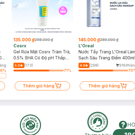
135.000 ₫
145.000 ₫
298.000 ₫
289.000 ₫
Cosrx
L'Oreal
h
Gel Rửa Mặt Cosrx Tràm Trà,
Nước Tẩy Trang L'Oreal Là
Da
0.5% BHA Có Độ pH Thấp
Sạch Sâu Trang Điểm 400ml
150ml
háng
(173)
(298)
916/thán
5.0
4.8
96
%
71
%
70
a
Thêm giỏ hàng
Thêm giỏ hàng
HO
n phí 2H
30 ngày đổi trả miễn phí
Thương hiệu uy 