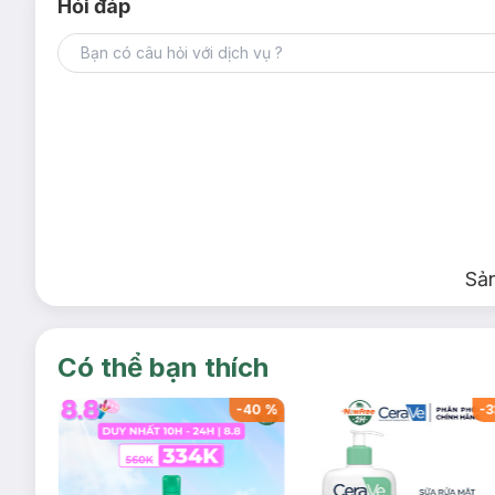
Hỏi đáp
Sả
Có thể bạn thích
-
40
%
-
40
%
-
3