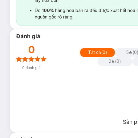
lấy hoá đơn.
Do
100%
hàng hóa bán ra đều được xuất hết hóa 
nguồn gốc rõ ràng.
Đánh giá
0
Tất cả
(
0
)
5
(
0
2
(
0
)
0
đánh giá
Sản p