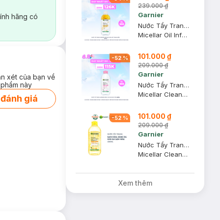
239.000 ₫
Garnier
ính hãng có
Nước Tẩy Trang Garnier Làm Sạch Sâu Lớp Trang Điểm 400ml
Micellar Oil Infused Cleansing Water
101.000 ₫
-
52
%
209.000 ₫
Garnier
ận xét của bạn về
 phẩm này
Nước Tẩy Trang Garnier Dành Cho Da Nhạy Cảm 400ml
Micellar Cleansing Water For Sensitive Skin
 đánh giá
101.000 ₫
-
52
%
209.000 ₫
Garnier
Nước Tẩy Trang Garnier Vitamin C Làm Sáng Da 400ml
Micellar Cleansing Water Vitamin C
Xem thêm