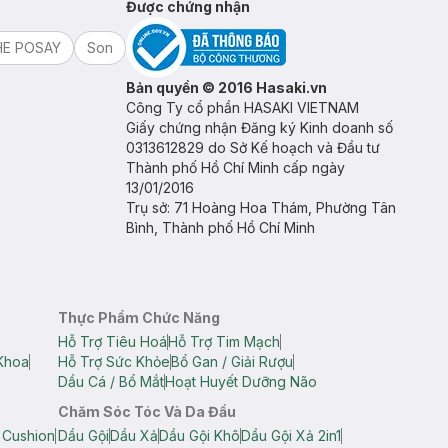
Được chứng nhận
HE POSAY
Son
Bản quyền © 2016 Hasaki.vn
Công Ty cổ phần HASAKI VIETNAM
Giấy chứng nhận Đăng ký Kinh doanh số
0313612829 do Sở Kế hoạch và Đầu tư
Thành phố Hồ Chí Minh cấp ngày
13/01/2016
Trụ sở: 71 Hoàng Hoa Thám, Phường Tân
Bình, Thành phố Hồ Chí Minh
Thực Phẩm Chức Năng
Hỗ Trợ Tiêu Hoá
Hỗ Trợ Tim Mạch
Khoa
Hỗ Trợ Sức Khỏe
Bổ Gan / Giải Rượu
Dầu Cá / Bổ Mắt
Hoạt Huyết Dưỡng Não
Chăm Sóc Tóc Và Da Đầu
 Cushion
Dầu Gội
Dầu Xả
Dầu Gội Khô
Dầu Gội Xả 2in1