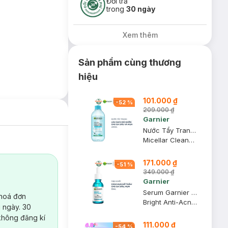
Đổi trả
trong
30 ngày
Xem thêm
Sản phẩm cùng thương
hiệu
101.000 ₫
-
52
%
209.000 ₫
Garnier
Nước Tẩy Trang Garnier Dành Cho Da Dầu Và Mụn 400ml (Mới)
Micellar Cleansing Water For Oily & Acne-Prone Skin New
171.000 ₫
-
51
%
349.000 ₫
Garnier
Serum Garnier Giảm Mụn Mờ Thâm Cho Da Dầu, Mụn 30ml
 hoá đơn
Bright Anti-Acne Booster Serum
 ngày. 30
không đăng kí
111.000 ₫
-
54
%