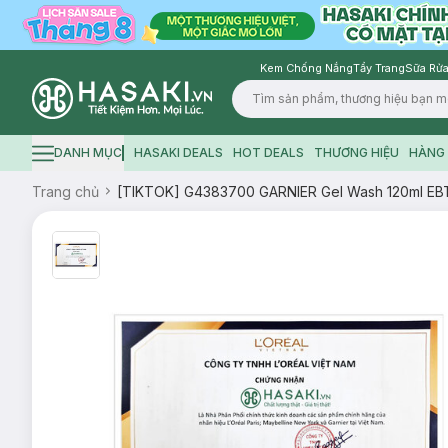
Kem Chống Nắng
Tẩy Trang
Sữa Rửa
Logo
DANH MỤC
HASAKI DEALS
HOT DEALS
THƯƠNG HIỆU
HÀNG 
Hamburger icon
Trang chủ
[TIKTOK] G4383700 GARNIER Gel Wash 120ml EB