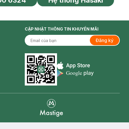
00 6324
Hệ thống Hasaki
CẬP NHẬT THÔNG TIN KHUYẾN MÃI
Đăng ký
Appstore icon
Goolge Play icon
Mastige