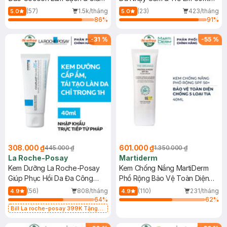
Dầu 500ml
(Mới)
(57)
1.5k/tháng
(23)
423/tháng
5.0
5.0
86
%
91
%
-
31
%
-
55
%
308.000 ₫
601.000 ₫
445.000 ₫
1.350.000 ₫
La Roche-Posay
Martiderm
Kem Dưỡng La Roche-Posay
Kem Chống Nắng MartiDerm
Giúp Phục Hồi Da Đa Công
Phổ Rộng Bảo Vệ Toàn Diện
Dụng 40ml
40ml
(56)
808/tháng
(110)
231/tháng
4.9
4.9
64
%
62
%
Bill La roche-posay 399K Tặng
Gel rửa mặt da dầu nhạy cảm 50ml
(SL có hạn)