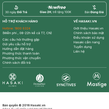
return
nowfree
price
HỖ TRỢ KHÁCH HÀNG
VỀ HASAKI.VN
Hotline:
1800 6324
Giới thiệu Hasaki.vn
(Miễn phí , 08-22h kể cả T7, CN)
Chính sách bảo mật
Điều khoản sử dụng
Các câu hỏi thường gặp
Hasaki cẩm nang
Gửi yêu cầu hỗ trợ
Tuyển dụng
Hướng dẫn đặt hàng
Liên hệ
Phương thức thanh toán
Phương thức vận chuyển
Chính sách đổi trả
Synctives
Clinic
Dermahair
Mastige
Bản quyền © 2016 Hasaki.vn