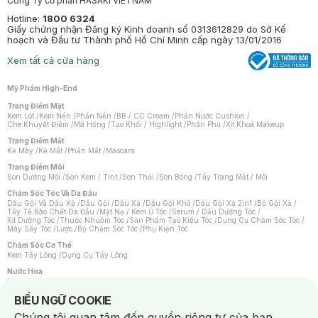
Công Ty cổ phần HASAKI VIETNAM
Hotline:
1800 6324
Giấy chứng nhận Đăng ký Kinh doanh số 0313612829 do Sở Kế
hoạch và Đầu tư Thành phố Hồ Chí Minh cấp ngày 13/01/2016
Xem tất cả cửa hàng
Mỹ Phẩm High-End
Trang Điểm Mặt
Kem Lót
/
Kem Nền
/
Phấn Nền
/
BB / CC Cream
/
Phấn Nước Cushion
/
Che Khuyết Điểm
/
Má Hồng
/
Tạo Khối / Highlight
/
Phấn Phủ
/
Xịt Khoá Makeup
Trang Điểm Mắt
Kẻ Mày
/
Kẻ Mắt
/
Phấn Mắt
/
Mascara
Trang Điểm Môi
Son Dưỡng Môi
/
Son Kem / Tint
/
Son Thỏi
/
Son Bóng
/
Tẩy Trang Mắt / Môi
Chăm Sóc Tóc Và Da Đầu
Dầu Gội Và Dầu Xả
/
Dầu Gội
/
Dầu Xả
/
Dầu Gội Khô
/
Dầu Gội Xả 2in1
/
Bộ Gội Xả
/
Tẩy Tế Bào Chết Da Đầu
/
Mặt Nạ / Kem Ủ Tóc
/
Serum / Dầu Dưỡng Tóc
/
Xịt Dưỡng Tóc
/
Thuốc Nhuộm Tóc
/
Sản Phẩm Tạo Kiểu Tóc
/
Dụng Cụ Chăm Sóc Tóc
/
Máy Sấy Tóc
/
Lược
/
Bộ Chăm Sóc Tóc
/
Phụ Kiện Tóc
Chăm Sóc Cơ Thể
Kem Tẩy Lông
/
Dụng Cụ Tẩy Lông
Nước Hoa
Nước Hoa Nữ
/
Nước Hoa Nam
/
Nước Hoa Cao Cấp
/
Xịt Thơm Toàn Thân
/
Nước Hoa Vùng Kín
Notice about cookies usage
BIỂU NGỮ COOKIE
Chăm Sóc Cá Nhân
Chúng tôi quan tâm đến quyền riêng tư của bạn.
Chống Muỗi
/
Khẩu Trang
/
Máy Massage
/
Mặt Nạ Xông Hơi
/
Nước Rửa Tay
/