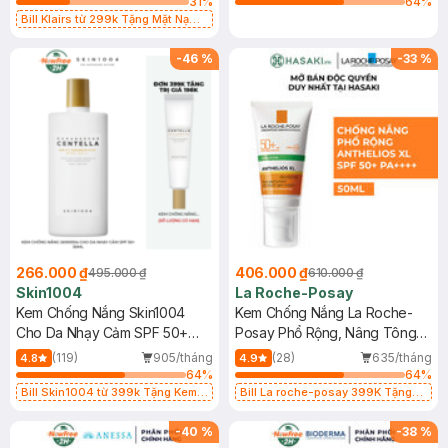
31
%
64
%
Bill Klairs từ 299k Tặng Mặt Nạ
Làm Dịu Da & Kiểm Soát Dầu Nhờn
25ml (SL Có Hạn)
-
46
%
-
33
%
266.000 ₫
406.000 ₫
495.000 ₫
610.000 ₫
Skin1004
La Roche-Posay
Kem Chống Nắng Skin1004
Kem Chống Nắng La Roche-
Cho Da Nhạy Cảm SPF 50+
Posay Phổ Rộng, Nâng Tông
50ml
Kiềm Dầu 50ml
(119)
905/tháng
(28)
635/tháng
4.8
4.9
64
%
64
%
Bill Skin1004 từ 399k Tặng Kem
Bill La roche-posay 399K Tặng
Chống Nắng Cho Da Nhạy Cảm
Gel rửa mặt da dầu nhạy cảm 50ml
SPF 50+ 20ml (SL Có Hạn)
(SL có hạn)
-
40
%
-
38
%