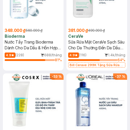
348.000 ₫
381.000 ₫
560.000 ₫
490.000 ₫
Bioderma
CeraVe
Nước Tẩy Trang Bioderma
Sữa Rửa Mặt CeraVe Sạch Sâu
Dành Cho Da Dầu & Hỗn Hợp
Cho Da Thường Đến Da Dầu
500ml
473ml
(228)
688/tháng
(116)
1.4k/tháng
4.9
4.9
81
%
64
%
Bill Cerave 299K Tặng Sữa Rửa
Mặt Cerave 30ml (SL có hạn)
-
53
%
-
37
%