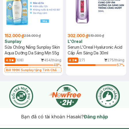
152.000 ₫
302.000 ₫
234.000 ₫
519.000 ₫
Sunplay
L'Oreal
Sữa Chống Nắng Sunplay Skin
Serum L'Oreal Hyaluronic Acid
Aqua Dưỡng Da Sáng Mịn 55g
Cấp Ẩm Sáng Da 30ml
(108)
454/tháng
(27)
275/tháng
4.9
4.9
48
%
57
%
Bill 199K Sunplay tặng Tinh Chất
Chống Nắng 7g trị giá 30K (SL có
hạn)
Bạn đã có tài khoản Hasaki?
Đăng nhập