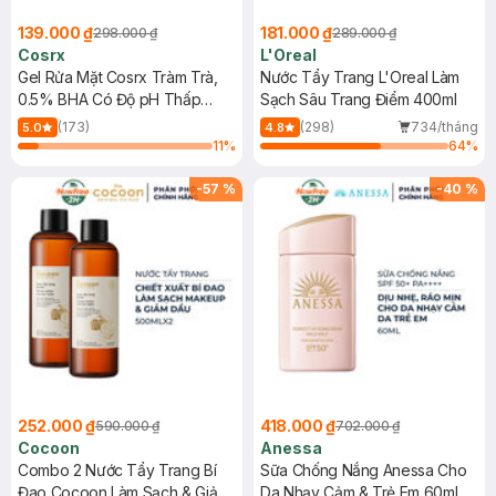
139.000 ₫
181.000 ₫
298.000 ₫
289.000 ₫
Cosrx
L'Oreal
Gel Rửa Mặt Cosrx Tràm Trà,
Nước Tẩy Trang L'Oreal Làm
0.5% BHA Có Độ pH Thấp
Sạch Sâu Trang Điểm 400ml
150ml
(173)
(298)
734/tháng
5.0
4.8
11
%
64
%
-
57
%
-
40
%
252.000 ₫
418.000 ₫
590.000 ₫
702.000 ₫
Cocoon
Anessa
Combo 2 Nước Tẩy Trang Bí
Sữa Chống Nắng Anessa Cho
Đao Cocoon Làm Sạch & Giảm
Da Nhạy Cảm & Trẻ Em 60ml