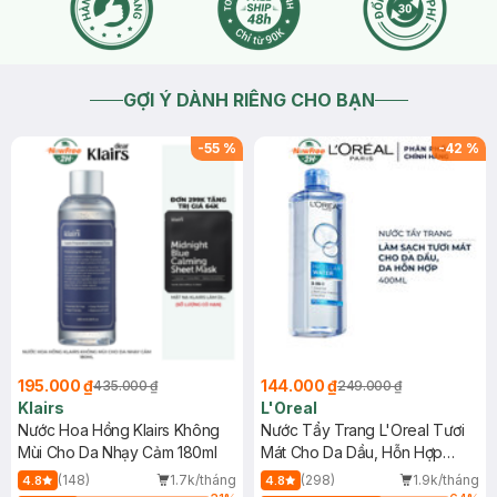
GỢI Ý DÀNH RIÊNG CHO BẠN
-
55
%
-
42
%
195.000 ₫
144.000 ₫
435.000 ₫
249.000 ₫
Klairs
L'Oreal
Nước Hoa Hồng Klairs Không
Nước Tẩy Trang L'Oreal Tươi
Mùi Cho Da Nhạy Cảm 180ml
Mát Cho Da Dầu, Hỗn Hợp
400ml
(148)
1.7k/tháng
(298)
1.9k/tháng
4.8
4.8