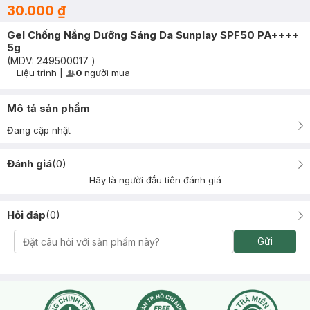
30.000 ₫
Gel Chống Nắng Dưỡng Sáng Da Sunplay SPF50 PA++++
5g
(MDV:
249500017
)
Liệu trình
|
0
người mua
User Product Icon
Timer Gray Icon
Mô tả sản phẩm
Đang cập nhật
Đánh giá
(
0
)
Hãy là người đầu tiên đánh giá
Hỏi đáp
(
0
)
Gửi