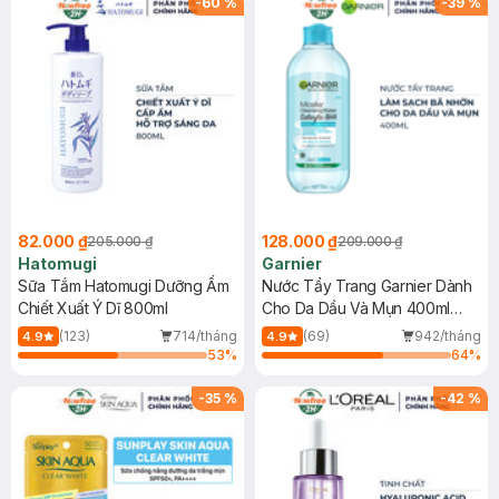
-
60
%
-
39
%
82.000 ₫
128.000 ₫
205.000 ₫
209.000 ₫
Hatomugi
Garnier
Sữa Tắm Hatomugi Dưỡng Ẩm
Nước Tẩy Trang Garnier Dành
Chiết Xuất Ý Dĩ 800ml
Cho Da Dầu Và Mụn 400ml
(Mới)
(123)
714/tháng
(69)
942/tháng
4.9
4.9
53
%
64
%
-
35
%
-
42
%