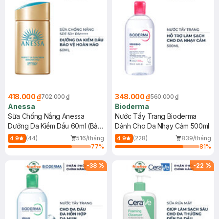
418.000 ₫
348.000 ₫
702.000 ₫
560.000 ₫
Anessa
Bioderma
Sữa Chống Nắng Anessa
Nước Tẩy Trang Bioderma
Dưỡng Da Kiềm Dầu 60ml (Bản
Dành Cho Da Nhạy Cảm 500ml
Mới)
(44)
516/tháng
(228)
839/tháng
4.9
4.9
77
%
81
%
-
38
%
-
22
%