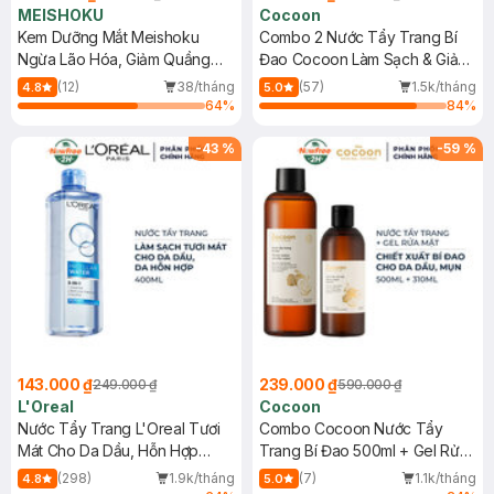
MEISHOKU
Cocoon
Kem Dưỡng Mắt Meishoku
Combo 2 Nước Tẩy Trang Bí
Ngừa Lão Hóa, Giảm Quầng
Đao Cocoon Làm Sạch & Giảm
Thâm 30g
Dầu 500ml
(12)
38/tháng
(57)
1.5k/tháng
4.8
5.0
64
%
84
%
-
43
%
-
59
%
143.000 ₫
239.000 ₫
249.000 ₫
590.000 ₫
L'Oreal
Cocoon
Nước Tẩy Trang L'Oreal Tươi
Combo Cocoon Nước Tẩy
Mát Cho Da Dầu, Hỗn Hợp
Trang Bí Đao 500ml + Gel Rửa
400ml
Mặt Bí Đao 310ml
(298)
1.9k/tháng
(7)
1.1k/tháng
4.8
5.0