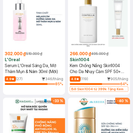
302.000 ₫
266.000 ₫
519.000 ₫
495.000 ₫
L'Oreal
Skin1004
Serum L'Oreal Sáng Da, Mờ
Kem Chống Nắng Skin1004
Thâm Mụn & Nám 30ml (Mới)
Cho Da Nhạy Cảm SPF 50+
50ml
(27)
346/tháng
(119)
905/tháng
4.9
4.8
85
%
64
%
Bill Skin1004 từ 399k Tặng Kem
Chống Nắng Cho Da Nhạy Cảm
SPF 50+ 20ml (SL Có Hạn)
-
33
%
-
40
%