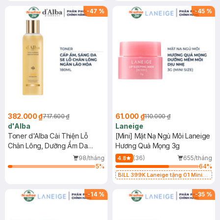
-
47
%
-
45
%
382.000 ₫
61.000 ₫
717.600 ₫
110.000 ₫
d'Alba
Laneige
Toner d'Alba Cải Thiện Lỗ
[Mini] Mặt Nạ Ngủ Môi Laneige
Chân Lông, Dưỡng Ẩm Da
Hương Quả Mọng 3g
180ml
98/tháng
(36)
655/tháng
4.8
5
%
64
%
BILL 399K Laneige tặng 01 Mini
Mặt Nạ Ngủ Laneige Cung Cấp
Nước 15ml (SL có hạn)
-
14
%
-
35
%