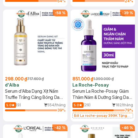
64
%
24
%
-
58
%
-
39
%
298.000 ₫
851.000 ₫
717.600 ₫
1.390.000 ₫
d'Alba
La Roche-Posay
Serum d'Alba Dạng Xịt Nấm
Serum La Roche-Posay Giảm
Truffle Trắng Căng Bóng Da
Thâm Nám & Dưỡng Sáng Da
100ml
30ml
(9)
554/tháng
(29)
182/tháng
5.0
5.0
39
%
79
%
Bill La roche-posay 399K Tặng
Gel rửa mặt da dầu nhạy cảm 50ml
(SL có hạn)
-
42
%
-
46
%