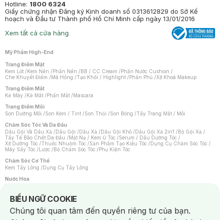
Hotline:
1800 6324
Giấy chứng nhận Đăng ký Kinh doanh số 0313612829 do Sở Kế
hoạch và Đầu tư Thành phố Hồ Chí Minh cấp ngày 13/01/2016
Xem tất cả cửa hàng
Mỹ Phẩm High-End
Trang Điểm Mặt
Kem Lót
/
Kem Nền
/
Phấn Nền
/
BB / CC Cream
/
Phấn Nước Cushion
/
Che Khuyết Điểm
/
Má Hồng
/
Tạo Khối / Highlight
/
Phấn Phủ
/
Xịt Khoá Makeup
Trang Điểm Mắt
Kẻ Mày
/
Kẻ Mắt
/
Phấn Mắt
/
Mascara
Trang Điểm Môi
Son Dưỡng Môi
/
Son Kem / Tint
/
Son Thỏi
/
Son Bóng
/
Tẩy Trang Mắt / Môi
Chăm Sóc Tóc Và Da Đầu
Dầu Gội Và Dầu Xả
/
Dầu Gội
/
Dầu Xả
/
Dầu Gội Khô
/
Dầu Gội Xả 2in1
/
Bộ Gội Xả
/
Tẩy Tế Bào Chết Da Đầu
/
Mặt Nạ / Kem Ủ Tóc
/
Serum / Dầu Dưỡng Tóc
/
Xịt Dưỡng Tóc
/
Thuốc Nhuộm Tóc
/
Sản Phẩm Tạo Kiểu Tóc
/
Dụng Cụ Chăm Sóc Tóc
/
Máy Sấy Tóc
/
Lược
/
Bộ Chăm Sóc Tóc
/
Phụ Kiện Tóc
Chăm Sóc Cơ Thể
Kem Tẩy Lông
/
Dụng Cụ Tẩy Lông
Nước Hoa
Nước Hoa Nữ
/
Nước Hoa Nam
/
Nước Hoa Cao Cấp
/
Xịt Thơm Toàn Thân
/
Nước Hoa Vùng Kín
Notice about cookies usage
BIỂU NGỮ COOKIE
Chăm Sóc Cá Nhân
Chúng tôi quan tâm đến quyền riêng tư của bạn.
Chống Muỗi
/
Khẩu Trang
/
Máy Massage
/
Mặt Nạ Xông Hơi
/
Nước Rửa Tay
/
Sản Phẩm Chăm Sóc Khác
/
Bàn Chải Đánh Răng
/
Bàn Chải Điện
/