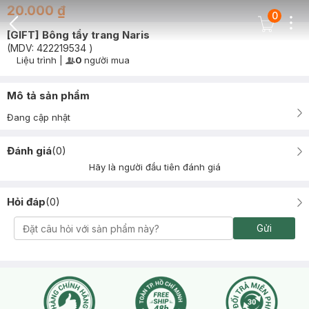
20.000 ₫
0
Dots
Cart Icon
[GIFT] Bông tẩy trang Naris
Back Icon
(MDV:
422219534
)
Liệu trình
|
0
người mua
User Product Icon
Timer Gray Icon
Mô tả sản phẩm
Đang cập nhật
Đánh giá
(
0
)
Hãy là người đầu tiên đánh giá
Hỏi đáp
(
0
)
Gửi