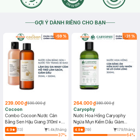
GỢI Ý DÀNH RIÊNG CHO BẠN
-
59
%
-
31
%
239.000 ₫
264.000 ₫
590.000 ₫
380.000 ₫
Cocoon
Caryophy
Combo Cocoon Nước Cân
Nước Hoa Hồng Caryophy
Bằng Sen Hậu Giang 310ml +
Ngừa Mụn Kiềm Dầu Giảm
Nước Tẩy Trang Bí Đao 500ml
Thâm 300ml
(13)
1.4k/tháng
(19)
179/tháng
4.9
4.8
37
%
64
%