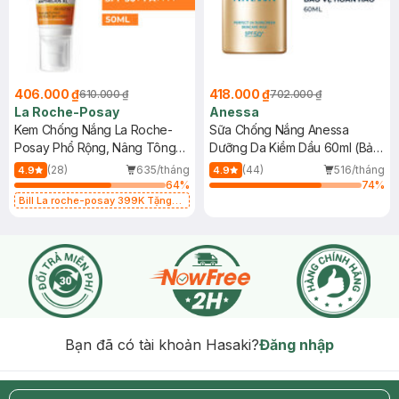
406.000 ₫
418.000 ₫
610.000 ₫
702.000 ₫
La Roche-Posay
Anessa
Kem Chống Nắng La Roche-
Sữa Chống Nắng Anessa
Posay Phổ Rộng, Nâng Tông
Dưỡng Da Kiềm Dầu 60ml (Bản
Kiềm Dầu 50ml
Mới)
(28)
635/tháng
(44)
516/tháng
4.9
4.9
64
%
74
%
Bill La roche-posay 399K Tặng
Gel rửa mặt da dầu nhạy cảm 50ml
(SL có hạn)
Bạn đã có tài khoản Hasaki?
Đăng nhập