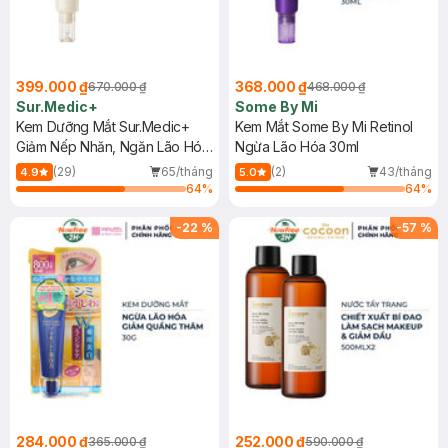
399.000 ₫
368.000 ₫
670.000 ₫
468.000 ₫
Sur.Medic+
Some By Mi
Kem Dưỡng Mắt Sur.Medic+
Kem Mắt Some By Mi Retinol
Giảm Nếp Nhăn, Ngăn Lão Hóa
Ngừa Lão Hóa 30ml
35ml
(29)
65/tháng
(2)
43/tháng
4.9
5.0
64
%
64
%
-
22
%
-
57
%
284.000 ₫
252.000 ₫
365.000 ₫
590.000 ₫