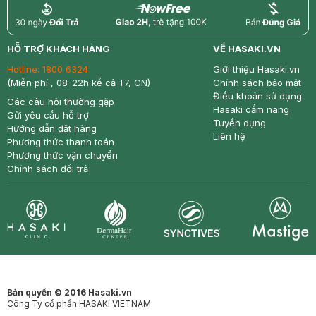
return
nowfree
price
HỖ TRỢ KHÁCH HÀNG
VỀ HASAKI.VN
Hotline:
1800 6324
Giới thiệu Hasaki.vn
(Miễn phí , 08-22h kể cả T7, CN)
Chính sách bảo mật
Điều khoản sử dụng
Các câu hỏi thường gặp
Hasaki cẩm nang
Gửi yêu cầu hỗ trợ
Tuyển dụng
Hướng dẫn đặt hàng
Liên hệ
Phương thức thanh toán
Phương thức vận chuyển
Chính sách đổi trả
Synctives
Clinic
Dermahair
Mastige
Bản quyền © 2016 Hasaki.vn
Công Ty cổ phần HASAKI VIETNAM