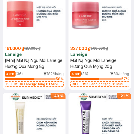
161.000 ₫
327.000 ₫
187.000 ₫
500.000 ₫
Laneige
Laneige
[Mini] Mặt Nạ Ngủ Môi Laneige
Mặt Nạ Ngủ Môi Laneige
Hương Quả Mọng 8g
Hương Quả Mọng 20g
(36)
182/tháng
(36)
89/tháng
4.8
4.8
58
%
57
%
BILL 399K Laneige tặng 01 Mini
BILL 399K Laneige tặng 01 Mini
Mặt Nạ Ngủ Laneige Cung Cấp
Mặt Nạ Ngủ Laneige Cung Cấp
Nước 15ml (SL có hạn)
Nước 15ml (SL có hạn)
-
40
%
-
21
%