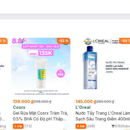
0
%
-
53
%
-
50
139.000 ₫
145.000 ₫
298.000 ₫
289.000 ₫
Cosrx
L'Oreal
h
Gel Rửa Mặt Cosrx Tràm Trà,
Nước Tẩy Trang L'Oreal Là
Da
0.5% BHA Có Độ pH Thấp
Sạch Sâu Trang Điểm 400ml
150ml
háng
(173)
(298)
916/thán
5.0
4.8