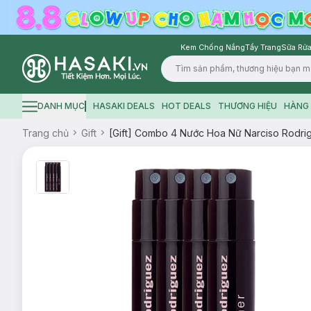
Kem Chống Nắng
Tẩy Trang
Sữa Rửa
Logo
DANH MỤC
HASAKI DEALS
HOT DEALS
THƯƠNG HIỆU
HÀNG 
Hamburger icon
Trang chủ
Gift
[Gift] Combo 4 Nước Hoa Nữ Narciso Rodri