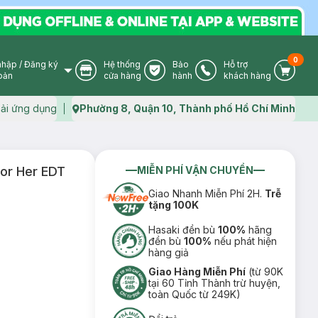
0
nhập
/
Đăng ký
Hệ thống
Bảo
Hỗ trợ
User Icon
Store Icon
Warranty Icon
Phone Icon
Cart I
oản
cửa hàng
hành
khách hàng
ải ứng dụng
Phường 8, Quận 10, Thành phố Hồ Chí Minh
Map icon
or Her EDT
MIỄN PHÍ VẬN CHUYỂN
Giao Nhanh Miễn Phí 2H.
Trễ
tặng 100K
Hasaki đền bù
100%
hãng
đền bù
100%
nếu phát hiện
hàng giả
Giao Hàng Miễn Phí
(từ 90K
tại 60 Tỉnh Thành trừ huyện,
toàn Quốc từ 249K)