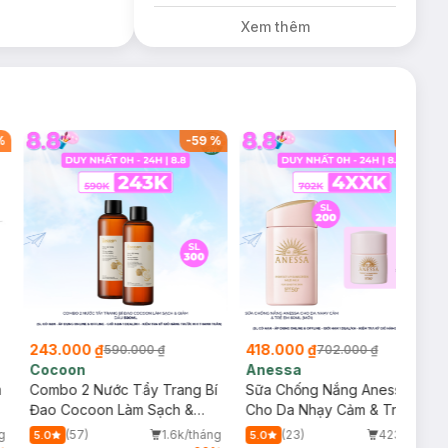
Xem thêm
%
-
59
%
-
40
%
243.000 ₫
418.000 ₫
590.000 ₫
702.000 ₫
Cocoon
Anessa
m
Combo 2 Nước Tẩy Trang Bí
Sữa Chống Nắng Anessa
Đao Cocoon Làm Sạch &
Cho Da Nhạy Cảm & Trẻ Em
Giảm Dầu 500ml
60ml (Mới)
g
(57)
1.6k/tháng
(23)
423/tháng
5.0
5.0