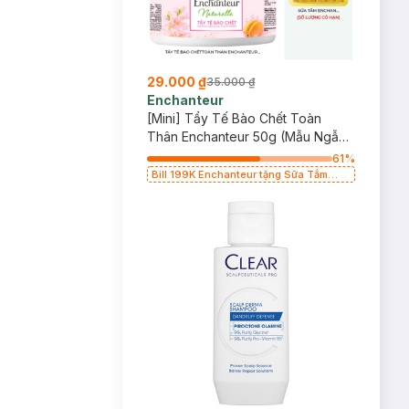
29.000 ₫
35.000 ₫
Enchanteur
[Mini] Tẩy Tế Bào Chết Toàn
Thân Enchanteur 50g (Mẫu Ngẫu
Nhiên)
61
%
Bill 199K Enchanteur tặng Sữa Tắm
200g trị giá 39K (SL có hạn)