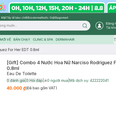
 Mặt
Tẩy tế bào chết
Bioderma
Nước Giặt
Bagsmart
Đăng 
Search icon
Tài kh
T
MỚI VỀ
BÁN CHẠY
CLINIC & SPA
DERMAHAIR
guez For Her EDT 0.8ml
[Gift] Combo 4 Nước Hoa Nữ Narciso Rodriguez F
0.8ml
Eau De Toilette
0
đánh giá
|
0
Hỏi đáp
|
0
người mua
|
Mã dịch vụ:
422222041
User Product Icon
40.000 ₫
(Đã bao gồm VAT)