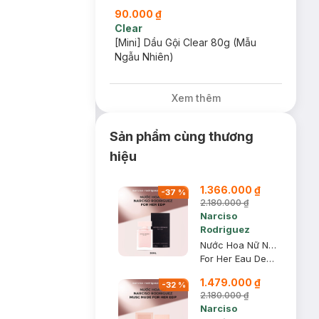
90.000 ₫
Clear
[Mini] Dầu Gội Clear 80g (Mẫu
Ngẫu Nhiên)
Xem thêm
Sản phẩm cùng thương
hiệu
1.366.000 ₫
-
37
%
2.180.000 ₫
Narciso
Rodriguez
Nước Hoa Nữ Narciso Rodriguez For Her EDP 30ml
For Her Eau De Parfum
1.479.000 ₫
-
32
%
2.180.000 ₫
Narciso