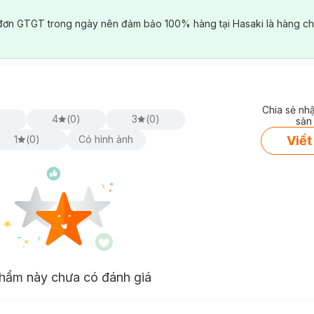
đơn GTGT trong ngày nên đảm bảo 100% hàng tại Hasaki là hàng ch
Chia sẻ nh
)
4
(
0
)
3
(
0
)
sản
Viết
1
(
0
)
Có hình ảnh
hẩm này chưa có đánh giá