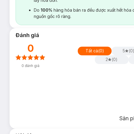
lấy hoá đơn.
Do
100%
hàng hóa bán ra đều được xuất hết hóa 
nguồn gốc rõ ràng.
Đánh giá
0
Tất cả
(
0
)
5
(
0
2
(
0
)
0
đánh giá
Sản p