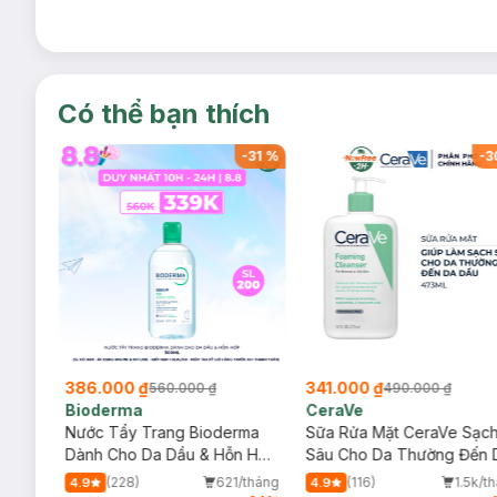
Có thể bạn thích
-
34
%
-
31
%
-
3
386.000 ₫
341.000 ₫
560.000 ₫
490.000 ₫
Bioderma
CeraVe
rma
Nước Tẩy Trang Bioderma
Sữa Rửa Mặt CeraVe Sạc
m
Dành Cho Da Dầu & Hỗn Hợp
Sâu Cho Da Thường Đến 
500ml
Dầu 473ml
/tháng
(228)
621/tháng
(116)
1.5k/t
4.9
4.9