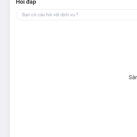
Hỏi đáp
Sả