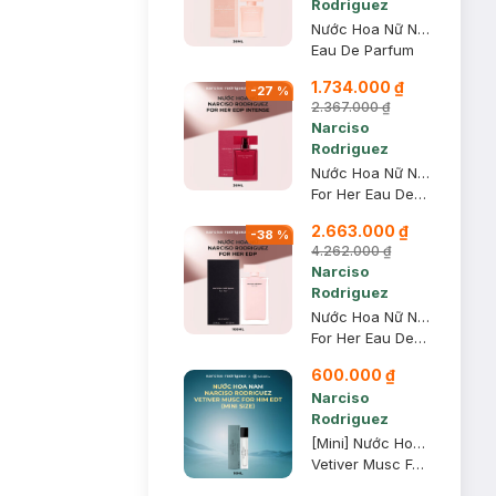
Rodriguez
Nước Hoa Nữ Narciso Rodriguez Musc Nude For Her EDP 30ml
Eau De Parfum
1.734.000 ₫
-
27
%
2.367.000 ₫
Narciso
Rodriguez
Nước Hoa Nữ Narciso Rodriguez For Her EDP Intense 30ml
For Her Eau De Parfum Intense
2.663.000 ₫
-
38
%
4.262.000 ₫
Narciso
Rodriguez
Nước Hoa Nữ Narciso Rodriguez For Her EDP 100ml
For Her Eau De Parfum
600.000 ₫
Narciso
Rodriguez
[Mini] Nước Hoa Nam Narciso Rodriguez Vetiver Musc For Him EDT 10ml
Vetiver Musc For Him Eau De Toilette