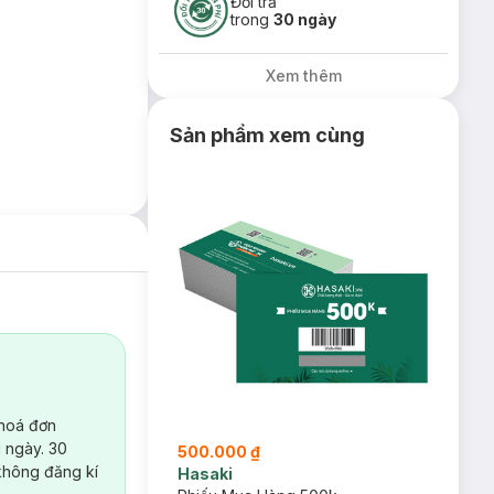
Đổi trả
trong
30 ngày
Xem thêm
Sản phẩm xem cùng
 hoá đơn
 ngày. 30
500.000 ₫
không đăng kí
Hasaki