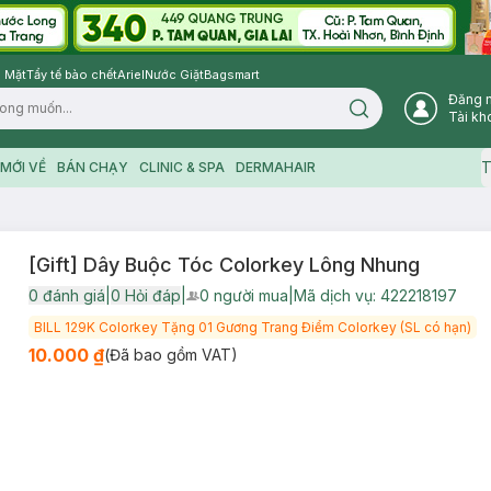
 Mặt
Tẩy tế bào chết
Ariel
Nước Giặt
Bagsmart
Đăng 
Search icon
Tài kh
T
MỚI VỀ
BÁN CHẠY
CLINIC & SPA
DERMAHAIR
[Gift] Dây Buộc Tóc Colorkey Lông Nhung
0
đánh giá
|
0
Hỏi đáp
|
0
người mua
|
Mã dịch vụ:
422218197
User Product Icon
BILL 129K Colorkey Tặng 01 Gương Trang Điểm Colorkey (SL có hạn)
10.000 ₫
(Đã bao gồm VAT)