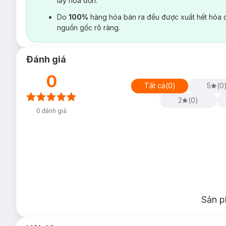
lấy hoá đơn.
Do
100%
hàng hóa bán ra đều được xuất hết hóa 
nguồn gốc rõ ràng.
Đánh giá
0
Tất cả
(
0
)
5
(
0
2
(
0
)
0
đánh giá
Sản p