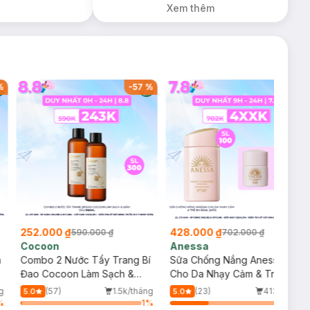
Xem thêm
Điểm Colorkey
(SL có hạn)
%
-
57
%
-
39
%
252.000 ₫
428.000 ₫
590.000 ₫
702.000 ₫
Cocoon
Anessa
m
Combo 2 Nước Tẩy Trang Bí
Sữa Chống Nắng Anessa
Đao Cocoon Làm Sạch &
Cho Da Nhạy Cảm & Trẻ Em
Giảm Dầu 500ml
60ml (Mới)
g
(57)
1.5k/tháng
(23)
413/tháng
5.0
5.0
%
1
%
34
%