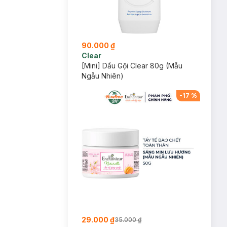
90.000 ₫
Clear
[Mini] Dầu Gội Clear 80g (Mẫu
Ngẫu Nhiên)
-
17
%
29.000 ₫
35.000 ₫