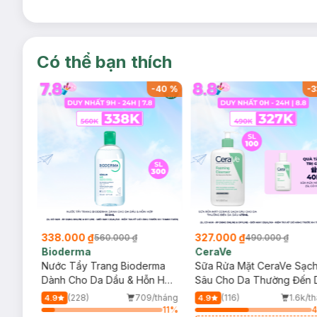
Có thể bạn thích
-
40
%
-
40
%
-
3
338.000 ₫
327.000 ₫
560.000 ₫
490.000 ₫
Bioderma
CeraVe
rma
Nước Tẩy Trang Bioderma
Sữa Rửa Mặt CeraVe Sạc
m
Dành Cho Da Dầu & Hỗn Hợp
Sâu Cho Da Thường Đến 
500ml
Dầu 473ml
/tháng
(228)
709/tháng
(116)
1.6k/t
4.9
4.9
18
%
11
%