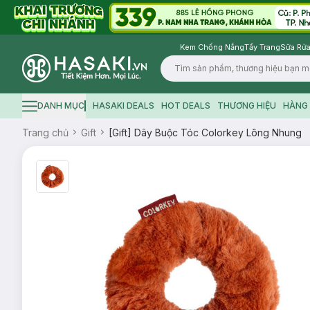
Kem Chống Nắng
Tẩy Trang
Sữa Rửa
Logo
DANH MỤC
HASAKI DEALS
HOT DEALS
THƯƠNG HIỆU
HÀNG 
Hamburger icon
Trang chủ
Gift
[Gift] Dây Buộc Tóc Colorkey Lông Nhung