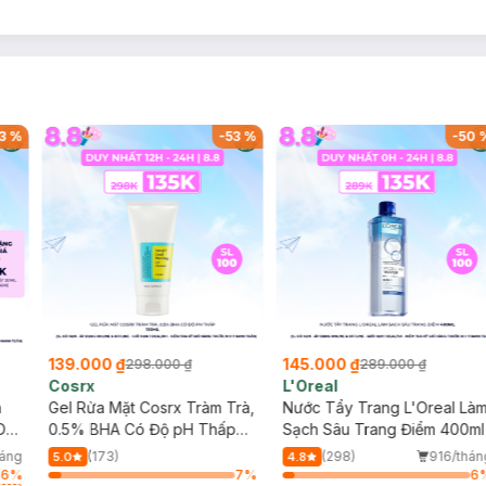
3
%
-
53
%
-
50
139.000 ₫
145.000 ₫
298.000 ₫
289.000 ₫
Cosrx
L'Oreal
h
Gel Rửa Mặt Cosrx Tràm Trà,
Nước Tẩy Trang L'Oreal Là
Da
0.5% BHA Có Độ pH Thấp
Sạch Sâu Trang Điểm 400ml
150ml
háng
(173)
(298)
916/thán
5.0
4.8
46
%
7
%
6