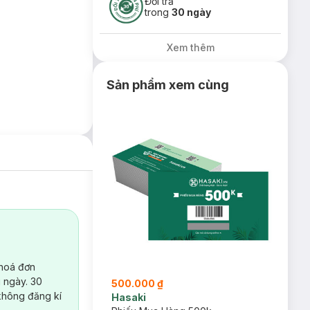
Đổi trả
trong
30 ngày
Xem thêm
Sản phẩm xem cùng
 hoá đơn
 ngày. 30
500.000 ₫
không đăng kí
Hasaki