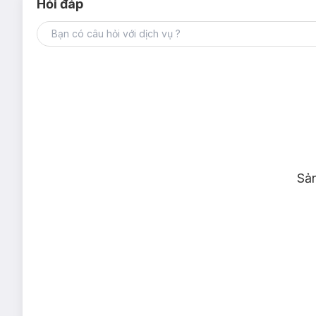
Hỏi đáp
Sả