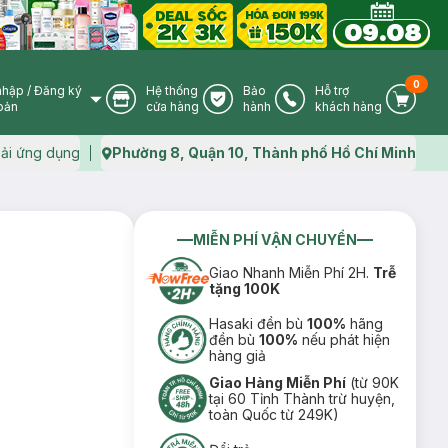
0
nhập
/
Đăng ký
Hệ thống
Bảo
Hỗ trợ
User Icon
Store Icon
Warranty Icon
Phone Icon
Cart I
oản
cửa hàng
hành
khách hàng
ải ứng dụng
Phường 8, Quận 10, Thành phố Hồ Chí Minh
Map icon
MIỄN PHÍ VẬN CHUYỂN
Giao Nhanh Miễn Phí 2H.
Trễ
tặng 100K
Hasaki đền bù
100%
hãng
đền bù
100%
nếu phát hiện
hàng giả
Giao Hàng Miễn Phí
(từ 90K
tại 60 Tỉnh Thành trừ huyện,
toàn Quốc từ 249K)