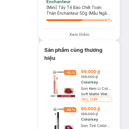
Enchanteur
[Mini] Tẩy Tế Bào Chết Toàn
Thân Enchanteur 50g (Mẫu Ngẫu
Nhiên)
61
%
Xem thêm
Sản phẩm cùng thương
hiệu
99.000 ₫
-
50
%
198.000 ₫
Colorkey
Son Kem Lì Colorkey O308 Đỏ Cam Đất 1.8g
Soft Matte Water Tint
BILL 129K
Colorkey Tặng 01
90.000 ₫
Gương Trang
-
46
%
Điểm Colorkey
168.000 ₫
(SL có hạn)
Colorkey
Son Tint Colorkey Gương Bóng R702 Đỏ Rượu Táo Tàu 1.7g