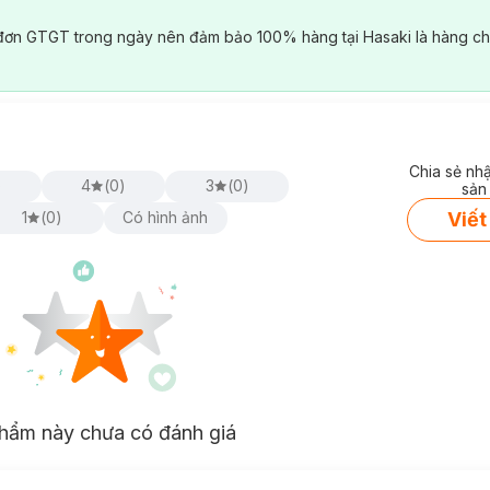
đơn GTGT trong ngày nên đảm bảo 100% hàng tại Hasaki là hàng ch
Chia sẻ nh
)
4
(
0
)
3
(
0
)
sản
Viết
1
(
0
)
Có hình ảnh
hẩm này chưa có đánh giá