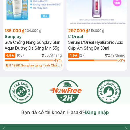
136.000 ₫
297.000 ₫
234.000 ₫
519.000 ₫
Sunplay
L'Oreal
Sữa Chống Nắng Sunplay Skin
Serum L'Oreal Hyaluronic Acid
Aqua Dưỡng Da Sáng Mịn 55g
Cấp Ẩm Sáng Da 30ml
(108)
507/tháng
(27)
279/tháng
4.9
4.9
49
%
53
%
Bill 199K Sunplay tặng Tinh Chất
Chống Nắng 7g trị giá 30K (SL có
hạn)
Bạn đã có tài khoản Hasaki?
Đăng nhập