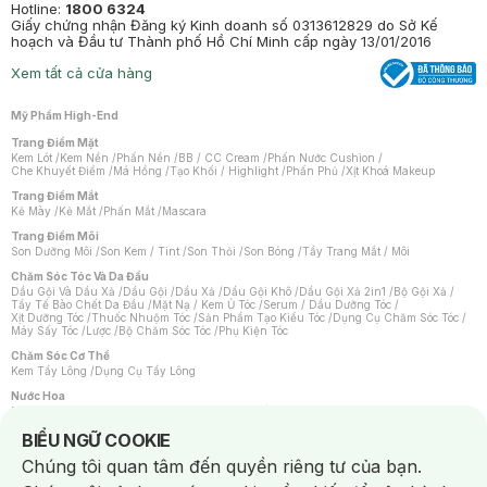
Hotline:
1800 6324
Giấy chứng nhận Đăng ký Kinh doanh số 0313612829 do Sở Kế
hoạch và Đầu tư Thành phố Hồ Chí Minh cấp ngày 13/01/2016
Xem tất cả cửa hàng
Mỹ Phẩm High-End
Trang Điểm Mặt
Kem Lót
/
Kem Nền
/
Phấn Nền
/
BB / CC Cream
/
Phấn Nước Cushion
/
Che Khuyết Điểm
/
Má Hồng
/
Tạo Khối / Highlight
/
Phấn Phủ
/
Xịt Khoá Makeup
Trang Điểm Mắt
Kẻ Mày
/
Kẻ Mắt
/
Phấn Mắt
/
Mascara
Trang Điểm Môi
Son Dưỡng Môi
/
Son Kem / Tint
/
Son Thỏi
/
Son Bóng
/
Tẩy Trang Mắt / Môi
Chăm Sóc Tóc Và Da Đầu
Dầu Gội Và Dầu Xả
/
Dầu Gội
/
Dầu Xả
/
Dầu Gội Khô
/
Dầu Gội Xả 2in1
/
Bộ Gội Xả
/
Tẩy Tế Bào Chết Da Đầu
/
Mặt Nạ / Kem Ủ Tóc
/
Serum / Dầu Dưỡng Tóc
/
Xịt Dưỡng Tóc
/
Thuốc Nhuộm Tóc
/
Sản Phẩm Tạo Kiểu Tóc
/
Dụng Cụ Chăm Sóc Tóc
/
Máy Sấy Tóc
/
Lược
/
Bộ Chăm Sóc Tóc
/
Phụ Kiện Tóc
Chăm Sóc Cơ Thể
Kem Tẩy Lông
/
Dụng Cụ Tẩy Lông
Nước Hoa
Nước Hoa Nữ
/
Nước Hoa Nam
/
Nước Hoa Cao Cấp
/
Xịt Thơm Toàn Thân
/
Nước Hoa Vùng Kín
Notice about cookies usage
BIỂU NGỮ COOKIE
Chăm Sóc Cá Nhân
Chúng tôi quan tâm đến quyền riêng tư của bạn.
Chống Muỗi
/
Khẩu Trang
/
Máy Massage
/
Mặt Nạ Xông Hơi
/
Nước Rửa Tay
/
Sản Phẩm Chăm Sóc Khác
/
Bàn Chải Đánh Răng
/
Bàn Chải Điện
/