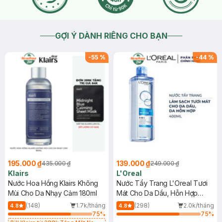
GỢI Ý DÀNH RIÊNG CHO BẠN
-
55
%
-
44
%
195.000 ₫
139.000 ₫
435.000 ₫
249.000 ₫
Klairs
L'Oreal
Nước Hoa Hồng Klairs Không
Nước Tẩy Trang L'Oreal Tươi
Mùi Cho Da Nhạy Cảm 180ml
Mát Cho Da Dầu, Hỗn Hợp
400ml
(148)
1.7k/tháng
(298)
2.0k/tháng
4.8
4.8
75
%
75
%