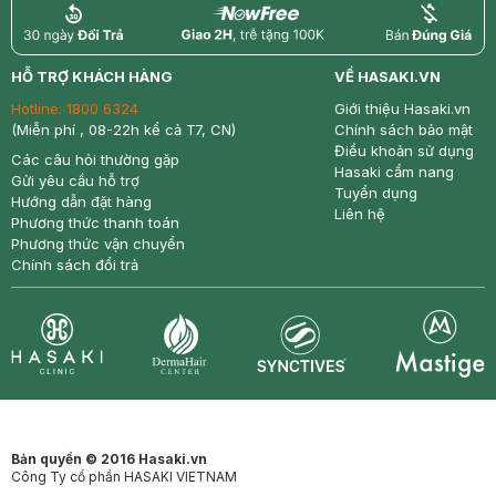
return
nowfree
price
HỖ TRỢ KHÁCH HÀNG
VỀ HASAKI.VN
Hotline:
1800 6324
Giới thiệu Hasaki.vn
(Miễn phí , 08-22h kể cả T7, CN)
Chính sách bảo mật
Điều khoản sử dụng
Các câu hỏi thường gặp
Hasaki cẩm nang
Gửi yêu cầu hỗ trợ
Tuyển dụng
Hướng dẫn đặt hàng
Liên hệ
Phương thức thanh toán
Phương thức vận chuyển
Chính sách đổi trả
Synctives
Clinic
Dermahair
Mastige
Bản quyền © 2016 Hasaki.vn
Công Ty cổ phần HASAKI VIETNAM