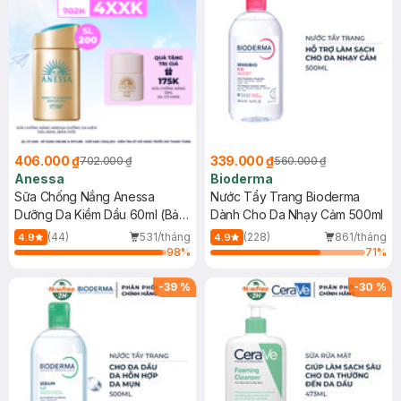
406.000 ₫
339.000 ₫
702.000 ₫
560.000 ₫
Anessa
Bioderma
Sữa Chống Nắng Anessa
Nước Tẩy Trang Bioderma
Dưỡng Da Kiềm Dầu 60ml (Bản
Dành Cho Da Nhạy Cảm 500ml
Mới)
(44)
531/tháng
(228)
861/tháng
4.9
4.9
98
%
71
%
-
39
%
-
30
%