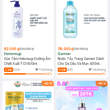
82.000 ₫
115.000 ₫
205.000 ₫
209.000 ₫
Hatomugi
Garnier
Sữa Tắm Hatomugi Dưỡng Ẩm
Nước Tẩy Trang Garnier Dành
Chiết Xuất Ý Dĩ 800ml
Cho Da Dầu Và Mụn 400ml
(Mới)
(123)
714/tháng
(69)
1.0k/tháng
4.9
4.9
52
%
1
%
-
42
%
-
43
%