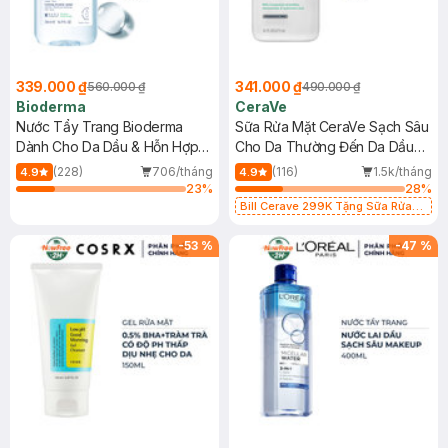
339.000 ₫
341.000 ₫
560.000 ₫
490.000 ₫
Bioderma
CeraVe
Nước Tẩy Trang Bioderma
Sữa Rửa Mặt CeraVe Sạch Sâu
Dành Cho Da Dầu & Hỗn Hợp
Cho Da Thường Đến Da Dầu
500ml
473ml
(228)
706/tháng
(116)
1.5k/tháng
4.9
4.9
23
%
28
%
Bill Cerave 299K Tặng Sữa Rửa
Mặt Cerave 30ml (SL có hạn)
-
53
%
-
47
%