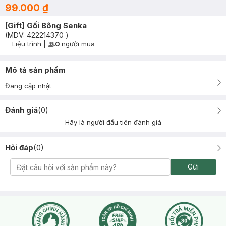
99.000 ₫
[Gift] Gối Bông Senka
(MDV:
422214370
)
Liệu trình
|
0
người mua
User Product Icon
Timer Gray Icon
Mô tả sản phẩm
Đang cập nhật
Đánh giá
(
0
)
Hãy là người đầu tiên đánh giá
Hỏi đáp
(
0
)
Gửi