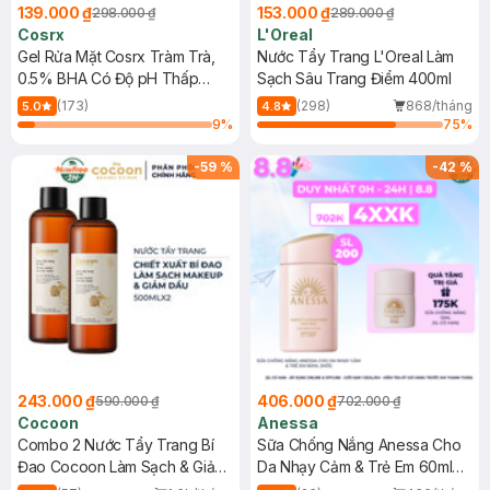
139.000 ₫
153.000 ₫
298.000 ₫
289.000 ₫
Cosrx
L'Oreal
Gel Rửa Mặt Cosrx Tràm Trà,
Nước Tẩy Trang L'Oreal Làm
0.5% BHA Có Độ pH Thấp
Sạch Sâu Trang Điểm 400ml
150ml
(173)
(298)
868/tháng
5.0
4.8
9
%
75
%
-
59
%
-
42
%
243.000 ₫
406.000 ₫
590.000 ₫
702.000 ₫
Cocoon
Anessa
Combo 2 Nước Tẩy Trang Bí
Sữa Chống Nắng Anessa Cho
Đao Cocoon Làm Sạch & Giảm
Da Nhạy Cảm & Trẻ Em 60ml
Dầu 500ml
(Mới)