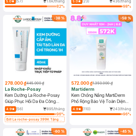
(57)
1.6k/tháng
(23)
436/tháng
5.0
5.0
82
%
98
%
-
38
%
-
58
%
278.000 ₫
572.000 ₫
445.000 ₫
1.350.000 ₫
La Roche-Posay
Martiderm
Kem Dưỡng La Roche-Posay
Kem Chống Nắng MartiDerm
Giúp Phục Hồi Da Đa Công
Phổ Rộng Bảo Vệ Toàn Diện
Dụng 40ml
40ml
(56)
895/tháng
(110)
243/tháng
4.9
4.9
96
%
96
%
Bill La roche-posay 399K Tặng
Gel rửa mặt da dầu nhạy cảm 50ml
(SL có hạn)
-
60
%
-
45
%