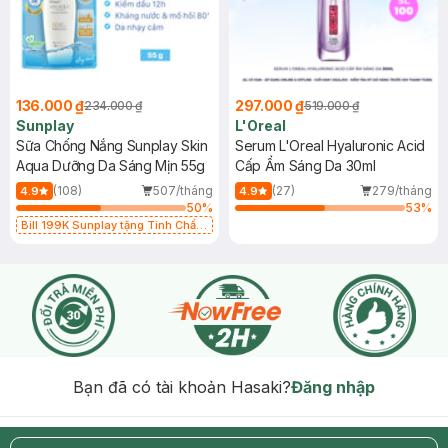
136.000 ₫
297.000 ₫
234.000 ₫
519.000 ₫
Sunplay
L'Oreal
Sữa Chống Nắng Sunplay Skin
Serum L'Oreal Hyaluronic Acid
Aqua Dưỡng Da Sáng Mịn 55g
Cấp Ẩm Sáng Da 30ml
(108)
507/tháng
(27)
279/tháng
4.9
4.9
50
%
53
%
Bill 199K Sunplay tặng Tinh Chất
Chống Nắng 7g trị giá 30K (SL có
hạn)
Bạn đã có tài khoản Hasaki?
Đăng nhập