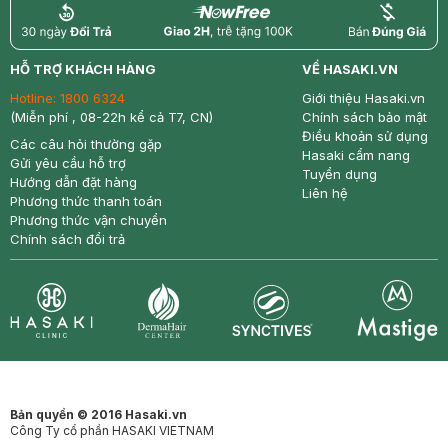
return
nowfree
price
HỖ TRỢ KHÁCH HÀNG
VỀ HASAKI.VN
Hotline:
1800 6324
Giới thiệu Hasaki.vn
(Miễn phí , 08-22h kể cả T7, CN)
Chính sách bảo mật
Điều khoản sử dụng
Các câu hỏi thường gặp
Hasaki cẩm nang
Gửi yêu cầu hỗ trợ
Tuyển dụng
Hướng dẫn đặt hàng
Liên hệ
Phương thức thanh toán
Phương thức vận chuyển
Chính sách đổi trả
Synctives
Clinic
Dermahair
Mastige
Bản quyền © 2016 Hasaki.vn
Công Ty cổ phần HASAKI VIETNAM