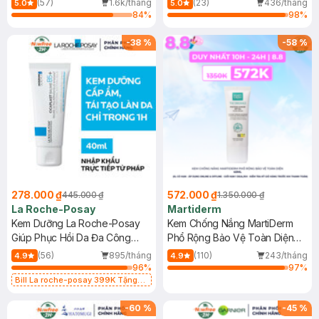
(57)
1.6k/tháng
(23)
436/tháng
5.0
5.0
84
%
98
%
-
38
%
-
58
%
278.000 ₫
572.000 ₫
445.000 ₫
1.350.000 ₫
La Roche-Posay
Martiderm
Kem Dưỡng La Roche-Posay
Kem Chống Nắng MartiDerm
Giúp Phục Hồi Da Đa Công
Phổ Rộng Bảo Vệ Toàn Diện
Dụng 40ml
40ml
(56)
895/tháng
(110)
243/tháng
4.9
4.9
96
%
97
%
Bill La roche-posay 399K Tặng
Gel rửa mặt da dầu nhạy cảm 50ml
(SL có hạn)
-
60
%
-
45
%