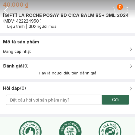
40.000 ₫
0
Dots
Cart Icon
[GIFT] LA ROCHE POSAY BD CICA BALM B5+ 3ML 2024
Back Icon
(MDV:
422224950
)
Liệu trình
|
0
người mua
User Product Icon
Timer Gray Icon
Mô tả sản phẩm
Đang cập nhật
Đánh giá
(
0
)
Hãy là người đầu tiên đánh giá
Hỏi đáp
(
0
)
Gửi