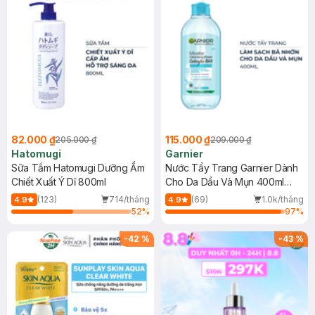
82.000 ₫
115.000 ₫
205.000 ₫
209.000 ₫
Hatomugi
Garnier
Sữa Tắm Hatomugi Dưỡng Ẩm
Nước Tẩy Trang Garnier Dành
Chiết Xuất Ý Dĩ 800ml
Cho Da Dầu Và Mụn 400ml
(Mới)
(123)
714/tháng
(69)
1.0k/tháng
4.9
4.9
52
%
97
%
-
42
%
-
43
%