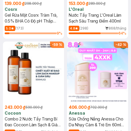
139.000 ₫
153.000 ₫
298.000 ₫
289.000 ₫
Cosrx
L'Oreal
Gel Rửa Mặt Cosrx Tràm Trà,
Nước Tẩy Trang L'Oreal Làm
0.5% BHA Có Độ pH Thấp
Sạch Sâu Trang Điểm 400ml
150ml
(173)
(298)
868/tháng
5.0
4.8
9
%
64
%
-
59
%
-
42
%
243.000 ₫
406.000 ₫
590.000 ₫
702.000 ₫
Cocoon
Anessa
Combo 2 Nước Tẩy Trang Bí
Sữa Chống Nắng Anessa Cho
Đao Cocoon Làm Sạch & Giảm
Da Nhạy Cảm & Trẻ Em 60ml
Dầu 500ml
(Mới)