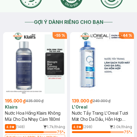
GỢI Ý DÀNH RIÊNG CHO BẠN
-
55
%
-
44
%
195.000 ₫
139.000 ₫
435.000 ₫
249.000 ₫
Klairs
L'Oreal
Nước Hoa Hồng Klairs Không
Nước Tẩy Trang L'Oreal Tươi
Mùi Cho Da Nhạy Cảm 180ml
Mát Cho Da Dầu, Hỗn Hợp
400ml
(148)
1.7k/tháng
(298)
2.0k/tháng
4.8
4.8
75
%
75
%