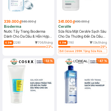
339.000 ₫
341.000 ₫
560.000 ₫
490.000 ₫
Bioderma
CeraVe
Nước Tẩy Trang Bioderma
Sữa Rửa Mặt CeraVe Sạch Sâu
Dành Cho Da Dầu & Hỗn Hợp
Cho Da Thường Đến Da Dầu
500ml
473ml
(228)
706/tháng
(116)
1.5k/tháng
4.9
4.9
23
%
29
%
Bill Cerave 299K Tặng Sữa Rửa
Mặt Cerave 30ml (SL có hạn)
-
53
%
-
47
%