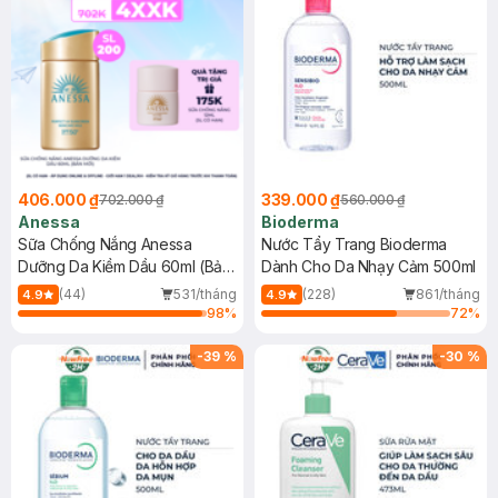
406.000 ₫
339.000 ₫
702.000 ₫
560.000 ₫
Anessa
Bioderma
Sữa Chống Nắng Anessa
Nước Tẩy Trang Bioderma
Dưỡng Da Kiềm Dầu 60ml (Bản
Dành Cho Da Nhạy Cảm 500ml
Mới)
(44)
531/tháng
(228)
861/tháng
4.9
4.9
98
%
72
%
-
39
%
-
30
%