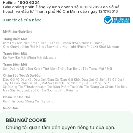
Hotline:
1800 6324
Giấy chứng nhận Đăng ký Kinh doanh số 0313612829 do Sở Kế
hoạch và Đầu tư Thành phố Hồ Chí Minh cấp ngày 13/01/2016
Xem tất cả cửa hàng
Mỹ Phẩm High-End
Trang Điểm Mặt
Kem Lót
/
Kem Nền
/
Phấn Nền
/
BB / CC Cream
/
Phấn Nước Cushion
/
Che Khuyết Điểm
/
Má Hồng
/
Tạo Khối / Highlight
/
Phấn Phủ
/
Xịt Khoá Makeup
Trang Điểm Mắt
Kẻ Mày
/
Kẻ Mắt
/
Phấn Mắt
/
Mascara
Trang Điểm Môi
Son Dưỡng Môi
/
Son Kem / Tint
/
Son Thỏi
/
Son Bóng
/
Tẩy Trang Mắt / Môi
Chăm Sóc Tóc Và Da Đầu
Dầu Gội Và Dầu Xả
/
Dầu Gội
/
Dầu Xả
/
Dầu Gội Khô
/
Dầu Gội Xả 2in1
/
Bộ Gội Xả
/
Tẩy Tế Bào Chết Da Đầu
/
Mặt Nạ / Kem Ủ Tóc
/
Serum / Dầu Dưỡng Tóc
/
Xịt Dưỡng Tóc
/
Thuốc Nhuộm Tóc
/
Sản Phẩm Tạo Kiểu Tóc
/
Dụng Cụ Chăm Sóc Tóc
/
Máy Sấy Tóc
/
Lược
/
Bộ Chăm Sóc Tóc
/
Phụ Kiện Tóc
Chăm Sóc Cơ Thể
Kem Tẩy Lông
/
Dụng Cụ Tẩy Lông
Nước Hoa
Nước Hoa Nữ
/
Nước Hoa Nam
/
Nước Hoa Cao Cấp
/
Xịt Thơm Toàn Thân
/
Nước Hoa Vùng Kín
Notice about cookies usage
BIỂU NGỮ COOKIE
Chăm Sóc Cá Nhân
Chúng tôi quan tâm đến quyền riêng tư của bạn.
Chống Muỗi
/
Khẩu Trang
/
Máy Massage
/
Mặt Nạ Xông Hơi
/
Nước Rửa Tay
/
Sản Phẩm Chăm Sóc Khác
/
Bàn Chải Đánh Răng
/
Bàn Chải Điện
/