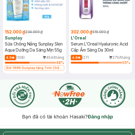
152.000 ₫
302.000 ₫
234.000 ₫
519.000 ₫
Sunplay
L'Oreal
Sữa Chống Nắng Sunplay Skin
Serum L'Oreal Hyaluronic Acid
Aqua Dưỡng Da Sáng Mịn 55g
Cấp Ẩm Sáng Da 30ml
(108)
454/tháng
(27)
275/tháng
4.9
4.9
48
%
55
%
Bill 199K Sunplay tặng Tinh Chất
Chống Nắng 7g trị giá 30K (SL có
hạn)
Bạn đã có tài khoản Hasaki?
Đăng nhập