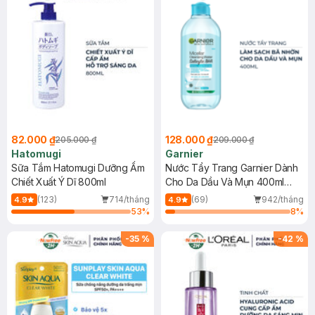
82.000 ₫
128.000 ₫
205.000 ₫
209.000 ₫
Hatomugi
Garnier
Sữa Tắm Hatomugi Dưỡng Ẩm
Nước Tẩy Trang Garnier Dành
Chiết Xuất Ý Dĩ 800ml
Cho Da Dầu Và Mụn 400ml
(Mới)
(123)
714/tháng
(69)
942/tháng
4.9
4.9
53
%
8
%
-
35
%
-
42
%