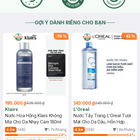
GỢI Ý DÀNH RIÊNG CHO BẠN
-
55
%
-
43
%
195.000 ₫
143.000 ₫
435.000 ₫
249.000 ₫
Klairs
L'Oreal
Nước Hoa Hồng Klairs Không
Nước Tẩy Trang L'Oreal Tươi
Mùi Cho Da Nhạy Cảm 180ml
Mát Cho Da Dầu, Hỗn Hợp
400ml
(148)
1.7k/tháng
(298)
1.9k/tháng
4.8
4.8
24
%
64
%