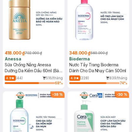
418.000 ₫
348.000 ₫
702.000 ₫
560.000 ₫
Anessa
Bioderma
Sữa Chống Nắng Anessa
Nước Tẩy Trang Bioderma
Dưỡng Da Kiềm Dầu 60ml (Bản
Dành Cho Da Nhạy Cảm 500ml
Mới)
(44)
516/tháng
(228)
839/tháng
4.9
4.9
68
%
74
%
-
38
%
-
30
%