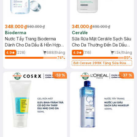
348.000 ₫
341.000 ₫
560.000 ₫
490.000 ₫
Bioderma
CeraVe
Nước Tẩy Trang Bioderma
Sữa Rửa Mặt CeraVe Sạch Sâu
Dành Cho Da Dầu & Hỗn Hợp
Cho Da Thường Đến Da Dầu
500ml
473ml
(228)
688/tháng
(116)
1.5k/tháng
4.9
4.9
74
%
89
%
Bill Cerave 299K Tặng Sữa Rửa
Mặt Cerave 30ml (SL có hạn)
-
53
%
-
37
%