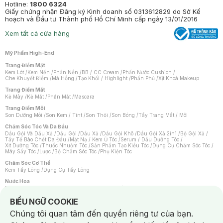
Hotline:
1800 6324
Giấy chứng nhận Đăng ký Kinh doanh số 0313612829 do Sở Kế
hoạch và Đầu tư Thành phố Hồ Chí Minh cấp ngày 13/01/2016
Xem tất cả cửa hàng
Mỹ Phẩm High-End
Trang Điểm Mặt
Kem Lót
/
Kem Nền
/
Phấn Nền
/
BB / CC Cream
/
Phấn Nước Cushion
/
Che Khuyết Điểm
/
Má Hồng
/
Tạo Khối / Highlight
/
Phấn Phủ
/
Xịt Khoá Makeup
Trang Điểm Mắt
Kẻ Mày
/
Kẻ Mắt
/
Phấn Mắt
/
Mascara
Trang Điểm Môi
Son Dưỡng Môi
/
Son Kem / Tint
/
Son Thỏi
/
Son Bóng
/
Tẩy Trang Mắt / Môi
Chăm Sóc Tóc Và Da Đầu
Dầu Gội Và Dầu Xả
/
Dầu Gội
/
Dầu Xả
/
Dầu Gội Khô
/
Dầu Gội Xả 2in1
/
Bộ Gội Xả
/
Tẩy Tế Bào Chết Da Đầu
/
Mặt Nạ / Kem Ủ Tóc
/
Serum / Dầu Dưỡng Tóc
/
Xịt Dưỡng Tóc
/
Thuốc Nhuộm Tóc
/
Sản Phẩm Tạo Kiểu Tóc
/
Dụng Cụ Chăm Sóc Tóc
/
Máy Sấy Tóc
/
Lược
/
Bộ Chăm Sóc Tóc
/
Phụ Kiện Tóc
Chăm Sóc Cơ Thể
Kem Tẩy Lông
/
Dụng Cụ Tẩy Lông
Nước Hoa
Nước Hoa Nữ
/
Nước Hoa Nam
/
Nước Hoa Cao Cấp
/
Xịt Thơm Toàn Thân
/
Nước Hoa Vùng Kín
Notice about cookies usage
BIỂU NGỮ COOKIE
Chăm Sóc Cá Nhân
Chúng tôi quan tâm đến quyền riêng tư của bạn.
Chống Muỗi
/
Khẩu Trang
/
Máy Massage
/
Mặt Nạ Xông Hơi
/
Nước Rửa Tay
/
Sản Phẩm Chăm Sóc Khác
/
Bàn Chải Đánh Răng
/
Bàn Chải Điện
/