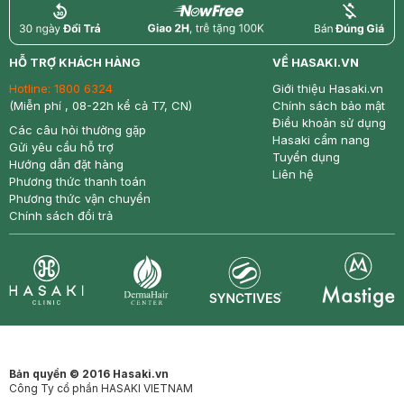
return
nowfree
price
HỖ TRỢ KHÁCH HÀNG
VỀ HASAKI.VN
Hotline:
1800 6324
Giới thiệu Hasaki.vn
(Miễn phí , 08-22h kể cả T7, CN)
Chính sách bảo mật
Điều khoản sử dụng
Các câu hỏi thường gặp
Hasaki cẩm nang
Gửi yêu cầu hỗ trợ
Tuyển dụng
Hướng dẫn đặt hàng
Liên hệ
Phương thức thanh toán
Phương thức vận chuyển
Chính sách đổi trả
Synctives
Clinic
Dermahair
Mastige
Bản quyền © 2016 Hasaki.vn
Công Ty cổ phần HASAKI VIETNAM