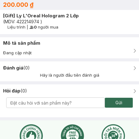
200.000 ₫
[Gift] Ly L'Oreal Hologram 2 Lớp
(MDV:
422214974
)
Liệu trình
|
0
người mua
User Product Icon
Timer Gray Icon
Mô tả sản phẩm
Đang cập nhật
Đánh giá
(
0
)
Hãy là người đầu tiên đánh giá
Hỏi đáp
(
0
)
Gửi