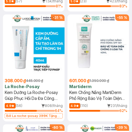
(57)
1.5k/tháng
(23)
423/tháng
5.0
5.0
81
%
83
%
-
31
%
-
55
%
308.000 ₫
601.000 ₫
445.000 ₫
1.350.000 ₫
La Roche-Posay
Martiderm
Kem Dưỡng La Roche-Posay
Kem Chống Nắng MartiDerm
Giúp Phục Hồi Da Đa Công
Phổ Rộng Bảo Vệ Toàn Diện
Dụng 40ml
40ml
(56)
808/tháng
(110)
231/tháng
4.9
4.9
64
%
62
%
Bill La roche-posay 399K Tặng
Gel rửa mặt da dầu nhạy cảm 50ml
(SL có hạn)
-
60
%
-
39
%