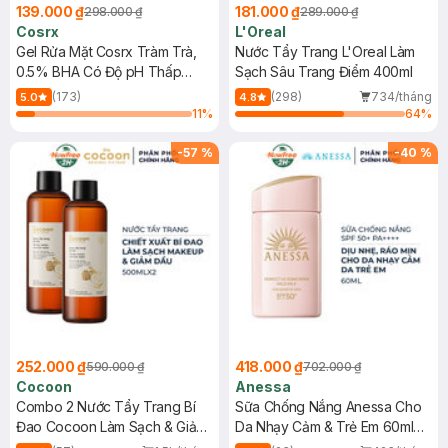
139.000 ₫
181.000 ₫
298.000 ₫
289.000 ₫
Cosrx
L'Oreal
Gel Rửa Mặt Cosrx Tràm Trà,
Nước Tẩy Trang L'Oreal Làm
0.5% BHA Có Độ pH Thấp
Sạch Sâu Trang Điểm 400ml
150ml
(173)
(298)
734/tháng
5.0
4.8
11
%
64
%
-
57
%
-
40
%
252.000 ₫
418.000 ₫
590.000 ₫
702.000 ₫
Cocoon
Anessa
Combo 2 Nước Tẩy Trang Bí
Sữa Chống Nắng Anessa Cho
Đao Cocoon Làm Sạch & Giảm
Da Nhạy Cảm & Trẻ Em 60ml
Dầu 500ml
(Mới)