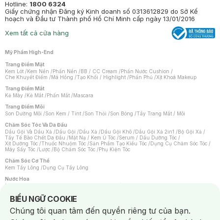
Hotline:
1800 6324
Giấy chứng nhận Đăng ký Kinh doanh số 0313612829 do Sở Kế
hoạch và Đầu tư Thành phố Hồ Chí Minh cấp ngày 13/01/2016
Xem tất cả cửa hàng
Mỹ Phẩm High-End
Trang Điểm Mặt
Kem Lót
/
Kem Nền
/
Phấn Nền
/
BB / CC Cream
/
Phấn Nước Cushion
/
Che Khuyết Điểm
/
Má Hồng
/
Tạo Khối / Highlight
/
Phấn Phủ
/
Xịt Khoá Makeup
Trang Điểm Mắt
Kẻ Mày
/
Kẻ Mắt
/
Phấn Mắt
/
Mascara
Trang Điểm Môi
Son Dưỡng Môi
/
Son Kem / Tint
/
Son Thỏi
/
Son Bóng
/
Tẩy Trang Mắt / Môi
Chăm Sóc Tóc Và Da Đầu
Dầu Gội Và Dầu Xả
/
Dầu Gội
/
Dầu Xả
/
Dầu Gội Khô
/
Dầu Gội Xả 2in1
/
Bộ Gội Xả
/
Tẩy Tế Bào Chết Da Đầu
/
Mặt Nạ / Kem Ủ Tóc
/
Serum / Dầu Dưỡng Tóc
/
Xịt Dưỡng Tóc
/
Thuốc Nhuộm Tóc
/
Sản Phẩm Tạo Kiểu Tóc
/
Dụng Cụ Chăm Sóc Tóc
/
Máy Sấy Tóc
/
Lược
/
Bộ Chăm Sóc Tóc
/
Phụ Kiện Tóc
Chăm Sóc Cơ Thể
Kem Tẩy Lông
/
Dụng Cụ Tẩy Lông
Nước Hoa
Nước Hoa Nữ
/
Nước Hoa Nam
/
Nước Hoa Cao Cấp
/
Xịt Thơm Toàn Thân
/
Nước Hoa Vùng Kín
Notice about cookies usage
BIỂU NGỮ COOKIE
Chăm Sóc Cá Nhân
Chúng tôi quan tâm đến quyền riêng tư của bạn.
Chống Muỗi
/
Khẩu Trang
/
Máy Massage
/
Mặt Nạ Xông Hơi
/
Nước Rửa Tay
/
Sản Phẩm Chăm Sóc Khác
/
Bàn Chải Đánh Răng
/
Bàn Chải Điện
/