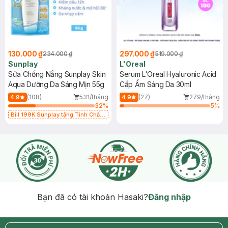
130.000 ₫
297.000 ₫
234.000 ₫
519.000 ₫
Sunplay
L'Oreal
Sữa Chống Nắng Sunplay Skin
Serum L'Oreal Hyaluronic Acid
Aqua Dưỡng Da Sáng Mịn 55g
Cấp Ẩm Sáng Da 30ml
(108)
531/tháng
(27)
279/tháng
4.9
4.9
32
%
5
%
Bill 199K Sunplay tặng Tinh Chất
Chống Nắng 7g trị giá 30K (SL có
hạn)
Bạn đã có tài khoản Hasaki?
Đăng nhập