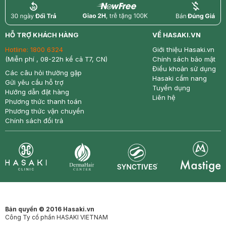
return
nowfree
price
HỖ TRỢ KHÁCH HÀNG
VỀ HASAKI.VN
Hotline:
1800 6324
Giới thiệu Hasaki.vn
(Miễn phí , 08-22h kể cả T7, CN)
Chính sách bảo mật
Điều khoản sử dụng
Các câu hỏi thường gặp
Hasaki cẩm nang
Gửi yêu cầu hỗ trợ
Tuyển dụng
Hướng dẫn đặt hàng
Liên hệ
Phương thức thanh toán
Phương thức vận chuyển
Chính sách đổi trả
Synctives
Clinic
Dermahair
Mastige
Bản quyền © 2016 Hasaki.vn
Công Ty cổ phần HASAKI VIETNAM