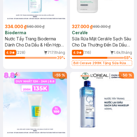
334.000 ₫
327.000 ₫
560.000 ₫
490.000 ₫
Bioderma
CeraVe
Nước Tẩy Trang Bioderma
Sữa Rửa Mặt CeraVe Sạch Sâu
Dành Cho Da Dầu & Hỗn Hợp
Cho Da Thường Đến Da Dầu
500ml
473ml
(228)
717/tháng
(116)
1.6k/tháng
4.9
4.9
39
%
68
%
Bill Cerave 299K Tặng Sữa Rửa
Mặt Cerave 30ml (SL có hạn)
-
55
%
-
50
%