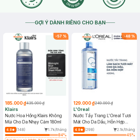
GỢI Ý DÀNH RIÊNG CHO BẠN
-
57
%
-
48
%
185.000 ₫
129.000 ₫
435.000 ₫
249.000 ₫
Klairs
L'Oreal
Nước Hoa Hồng Klairs Không
Nước Tẩy Trang L'Oreal Tươi
Mùi Cho Da Nhạy Cảm 180ml
Mát Cho Da Dầu, Hỗn Hợp
400ml
(148)
1.7k/tháng
(298)
2.1k/tháng
4.8
4.8
84
%
45
%