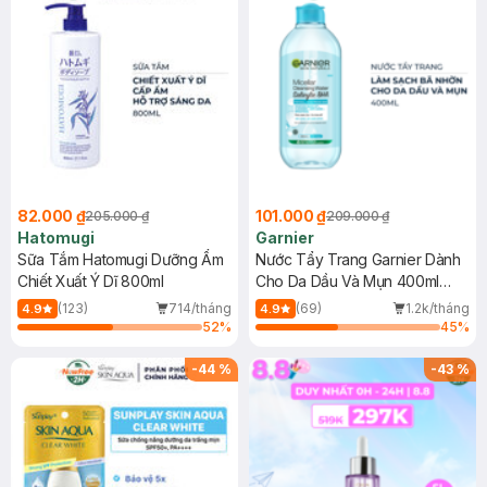
82.000 ₫
101.000 ₫
205.000 ₫
209.000 ₫
Hatomugi
Garnier
Sữa Tắm Hatomugi Dưỡng Ẩm
Nước Tẩy Trang Garnier Dành
Chiết Xuất Ý Dĩ 800ml
Cho Da Dầu Và Mụn 400ml
(Mới)
(123)
714/tháng
(69)
1.2k/tháng
4.9
4.9
52
%
45
%
-
44
%
-
43
%