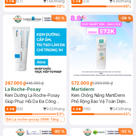
(57)
1.6k/tháng
(23)
436/tháng
5.0
5.0
98
%
68
%
-
40
%
-
58
%
267.000 ₫
572.000 ₫
445.000 ₫
1.350.000 ₫
La Roche-Posay
Martiderm
Kem Dưỡng La Roche-Posay
Kem Chống Nắng MartiDerm
Giúp Phục Hồi Da Đa Công
Phổ Rộng Bảo Vệ Toàn Diện
Dụng 40ml
40ml
(56)
932/tháng
(110)
243/tháng
4.9
4.9
53
%
45
%
Bill La roche-posay 399K Tặng
Gel rửa mặt da dầu nhạy cảm 50ml
(SL có hạn)
-
60
%
-
52
%