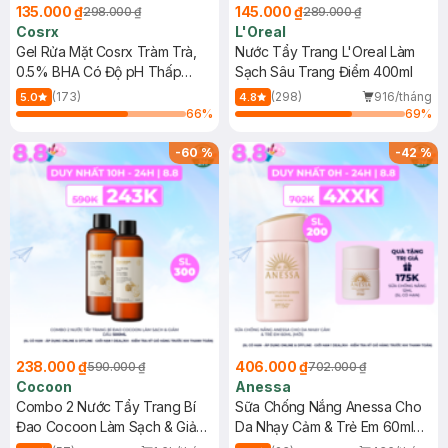
135.000 ₫
145.000 ₫
298.000 ₫
289.000 ₫
Cosrx
L'Oreal
Gel Rửa Mặt Cosrx Tràm Trà,
Nước Tẩy Trang L'Oreal Làm
0.5% BHA Có Độ pH Thấp
Sạch Sâu Trang Điểm 400ml
150ml
(173)
(298)
916/tháng
5.0
4.8
66
%
69
%
-
60
%
-
42
%
238.000 ₫
406.000 ₫
590.000 ₫
702.000 ₫
Cocoon
Anessa
Combo 2 Nước Tẩy Trang Bí
Sữa Chống Nắng Anessa Cho
Đao Cocoon Làm Sạch & Giảm
Da Nhạy Cảm & Trẻ Em 60ml
Dầu 500ml
(Mới)