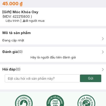
45.000 ₫
[Gift] Móc Khóa Oxy
(MDV:
422215800
)
Liệu trình
|
0
người mua
User Product Icon
Timer Gray Icon
Mô tả sản phẩm
Đang cập nhật
Đánh giá
(
0
)
Hãy là người đầu tiên đánh giá
Hỏi đáp
(
0
)
Gửi