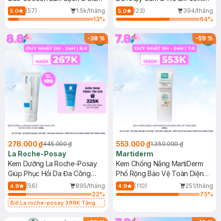
Dầu 500ml
(Mới)
(57)
1.5k/tháng
(23)
394/tháng
5.0
5.0
13
%
64
%
-
38
%
-
59
%
278.000 ₫
553.000 ₫
445.000 ₫
1.350.000 ₫
La Roche-Posay
Martiderm
Kem Dưỡng La Roche-Posay
Kem Chống Nắng MartiDerm
Giúp Phục Hồi Da Đa Công
Phổ Rộng Bảo Vệ Toàn Diện
Dụng 40ml
40ml
(56)
895/tháng
(110)
251/tháng
4.9
4.9
22
%
75
%
Bill La roche-posay 399K Tặng
Gel rửa mặt da dầu nhạy cảm 50ml
(SL có hạn)