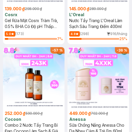
139.000 ₫
145.000 ₫
298.000 ₫
289.000 ₫
Cosrx
L'Oreal
Gel Rửa Mặt Cosrx Tràm Trà,
Nước Tẩy Trang L'Oreal Làm
0.5% BHA Có Độ pH Thấp
Sạch Sâu Trang Điểm 400ml
150ml
(173)
(298)
916/tháng
5.0
4.8
7
%
25
%
-
57
%
-
36
%
252.000 ₫
449.000 ₫
590.000 ₫
702.000 ₫
Cocoon
Anessa
Combo 2 Nước Tẩy Trang Bí
Sữa Chống Nắng Anessa Cho
Đao Cocoon Làm Sạch & Giảm
Da Nhạy Cảm & Trẻ Em 60ml