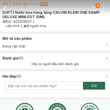
407.000 ₫
417.000 ₫
-
2
%
0
Dots
Cart Icon
[GIFT] Nước hoa hàng tặng CALVIN KLEIN ONE SAMP
Back Icon
DELUXE MINI EDT 15ML
(MDV:
422209627
)
Liệu trình
|
0
người mua
User Product Icon
Timer Gray Icon
Mô tả sản phẩm
Đang cập nhật
Đánh giá
(
0
)
Hãy là người đầu tiên đánh giá
Hỏi đáp
(
0
)
Gửi