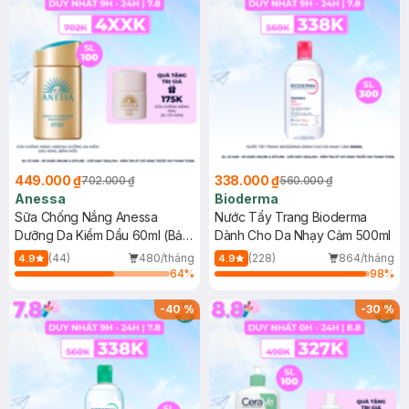
449.000 ₫
338.000 ₫
702.000 ₫
560.000 ₫
Anessa
Bioderma
Sữa Chống Nắng Anessa
Nước Tẩy Trang Bioderma
Dưỡng Da Kiềm Dầu 60ml (Bản
Dành Cho Da Nhạy Cảm 500ml
Mới)
(44)
480/tháng
(228)
864/tháng
4.9
4.9
64
%
98
%
-
40
%
-
30
%