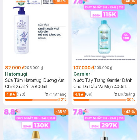
-
60
%
-
49
%
82.000 ₫
107.000 ₫
205.000 ₫
209.000 ₫
Hatomugi
Garnier
Sữa Tắm Hatomugi Dưỡng Ẩm
Nước Tẩy Trang Garnier Dành
Chiết Xuất Ý Dĩ 800ml
Cho Da Dầu Và Mụn 400ml
(Mới)
(123)
714/tháng
(69)
1.1k/tháng
4.9
4.9
52
%
30
%
-
35
%
-
43
%