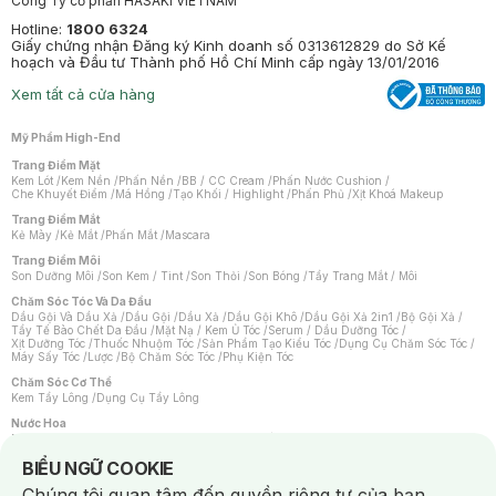
Công Ty cổ phần HASAKI VIETNAM
Hotline:
1800 6324
Giấy chứng nhận Đăng ký Kinh doanh số 0313612829 do Sở Kế
hoạch và Đầu tư Thành phố Hồ Chí Minh cấp ngày 13/01/2016
Xem tất cả cửa hàng
Mỹ Phẩm High-End
Trang Điểm Mặt
Kem Lót
/
Kem Nền
/
Phấn Nền
/
BB / CC Cream
/
Phấn Nước Cushion
/
Che Khuyết Điểm
/
Má Hồng
/
Tạo Khối / Highlight
/
Phấn Phủ
/
Xịt Khoá Makeup
Trang Điểm Mắt
Kẻ Mày
/
Kẻ Mắt
/
Phấn Mắt
/
Mascara
Trang Điểm Môi
Son Dưỡng Môi
/
Son Kem / Tint
/
Son Thỏi
/
Son Bóng
/
Tẩy Trang Mắt / Môi
Chăm Sóc Tóc Và Da Đầu
Dầu Gội Và Dầu Xả
/
Dầu Gội
/
Dầu Xả
/
Dầu Gội Khô
/
Dầu Gội Xả 2in1
/
Bộ Gội Xả
/
Tẩy Tế Bào Chết Da Đầu
/
Mặt Nạ / Kem Ủ Tóc
/
Serum / Dầu Dưỡng Tóc
/
Xịt Dưỡng Tóc
/
Thuốc Nhuộm Tóc
/
Sản Phẩm Tạo Kiểu Tóc
/
Dụng Cụ Chăm Sóc Tóc
/
Máy Sấy Tóc
/
Lược
/
Bộ Chăm Sóc Tóc
/
Phụ Kiện Tóc
Chăm Sóc Cơ Thể
Kem Tẩy Lông
/
Dụng Cụ Tẩy Lông
Nước Hoa
Nước Hoa Nữ
/
Nước Hoa Nam
/
Nước Hoa Cao Cấp
/
Xịt Thơm Toàn Thân
/
Nước Hoa Vùng Kín
Notice about cookies usage
BIỂU NGỮ COOKIE
Chăm Sóc Cá Nhân
Chúng tôi quan tâm đến quyền riêng tư của bạn.
Chống Muỗi
/
Khẩu Trang
/
Máy Massage
/
Mặt Nạ Xông Hơi
/
Nước Rửa Tay
/