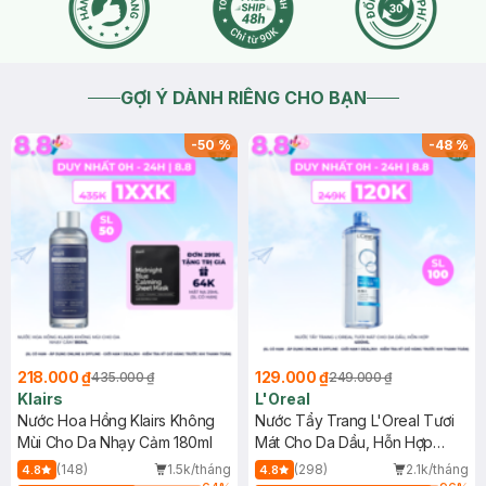
GỢI Ý DÀNH RIÊNG CHO BẠN
-
50
%
-
48
%
218.000 ₫
129.000 ₫
435.000 ₫
249.000 ₫
Klairs
L'Oreal
Nước Hoa Hồng Klairs Không
Nước Tẩy Trang L'Oreal Tươi
Mùi Cho Da Nhạy Cảm 180ml
Mát Cho Da Dầu, Hỗn Hợp
400ml
(148)
1.5k/tháng
(298)
2.1k/tháng
4.8
4.8