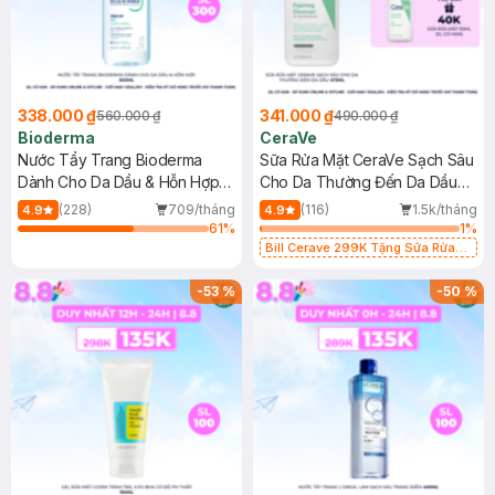
338.000 ₫
341.000 ₫
560.000 ₫
490.000 ₫
Bioderma
CeraVe
Nước Tẩy Trang Bioderma
Sữa Rửa Mặt CeraVe Sạch Sâu
Dành Cho Da Dầu & Hỗn Hợp
Cho Da Thường Đến Da Dầu
500ml
473ml
(228)
709/tháng
(116)
1.5k/tháng
4.9
4.9
61
%
1
%
Bill Cerave 299K Tặng Sữa Rửa
Mặt Cerave 30ml (SL có hạn)
-
53
%
-
50
%