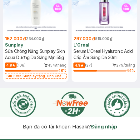
152.000 ₫
297.000 ₫
234.000 ₫
519.000 ₫
Sunplay
L'Oreal
Sữa Chống Nắng Sunplay Skin
Serum L'Oreal Hyaluronic Acid
Aqua Dưỡng Da Sáng Mịn 55g
Cấp Ẩm Sáng Da 30ml
(108)
454/tháng
(27)
279/tháng
4.9
4.9
48
%
44
%
Bill 199K Sunplay tặng Tinh Chất
Chống Nắng 7g trị giá 30K (SL có
hạn)
Bạn đã có tài khoản Hasaki?
Đăng nhập