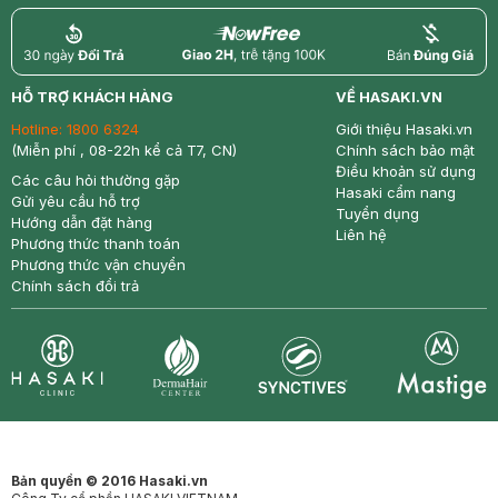
return
nowfree
price
HỖ TRỢ KHÁCH HÀNG
VỀ HASAKI.VN
Hotline:
1800 6324
Giới thiệu Hasaki.vn
(Miễn phí , 08-22h kể cả T7, CN)
Chính sách bảo mật
Điều khoản sử dụng
Các câu hỏi thường gặp
Hasaki cẩm nang
Gửi yêu cầu hỗ trợ
Tuyển dụng
Hướng dẫn đặt hàng
Liên hệ
Phương thức thanh toán
Phương thức vận chuyển
Chính sách đổi trả
Synctives
Clinic
Dermahair
Mastige
Bản quyền © 2016 Hasaki.vn