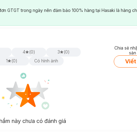
đơn GTGT trong ngày nên đảm bảo 100% hàng tại Hasaki là hàng ch
Chia sẻ nh
)
4
(
0
)
3
(
0
)
sản
Viết
1
(
0
)
Có hình ảnh
hẩm này chưa có đánh giá