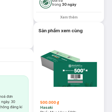
Đổi trả
trong
30 ngày
Xem thêm
Sản phẩm xem cùng
 hoá đơn
 ngày. 30
500.000 ₫
không đăng kí
Hasaki