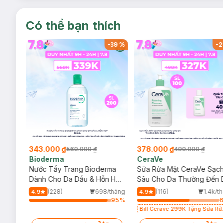
Có thể bạn thích
-
37
%
-
39
%
-
2
343.000 ₫
378.000 ₫
560.000 ₫
490.000 ₫
Bioderma
CeraVe
rma
Nước Tẩy Trang Bioderma
Sữa Rửa Mặt CeraVe Sạc
m
Dành Cho Da Dầu & Hỗn Hợp
Sâu Cho Da Thường Đến 
500ml
Dầu 473ml
/tháng
(228)
698/tháng
(116)
1.4k/t
4.9
4.9
92
%
95
%
Bill Cerave 299K Tặng Sữa Rử
Mặt Cerave 30ml (SL có hạn)