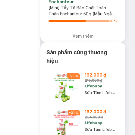
Enchanteur
[Mini] Tẩy Tế Bào Chết Toàn
Thân Enchanteur 50g (Mẫu Ngẫu
Nhiên)
61
%
Xem thêm
Sản phẩm cùng thương
hiệu
162.000 ₫
-
25
%
215.000 ₫
Lifebuoy
Sữa Tắm Lifebuoy Detox Matcha & Khổ Qua 800g
162.000 ₫
-
31
%
234.000 ₫
Lifebuoy
Sữa Tắm Lifebuoy Detox Muối Hồng & Rau Má 800g