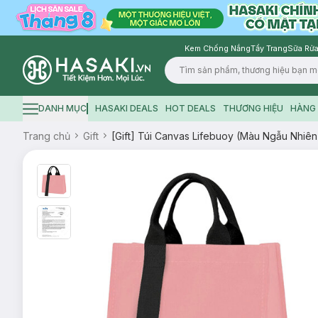
Kem Chống Nắng
Tẩy Trang
Sữa Rửa
Logo
DANH MỤC
HASAKI DEALS
HOT DEALS
THƯƠNG HIỆU
HÀNG 
Hamburger icon
Trang chủ
Gift
[Gift] Túi Canvas Lifebuoy (Màu Ngẫu Nhiên