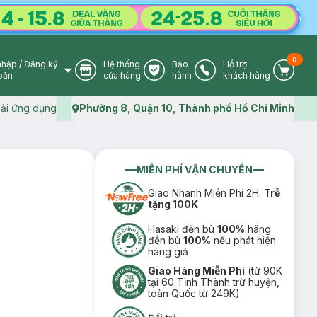
0
nhập
/
Đăng ký
Hệ thống
Bảo
Hỗ trợ
User Icon
Store Icon
Warranty Icon
Phone Icon
Cart I
oản
cửa hàng
hành
khách hàng
ải ứng dụng
Phường 8, Quận 10, Thành phố Hồ Chí Minh
Map icon
MIỄN PHÍ VẬN CHUYỂN
Giao Nhanh Miễn Phí 2H.
Trễ
tặng 100K
Hasaki đền bù
100%
hãng
đền bù
100%
nếu phát hiện
hàng giả
Giao Hàng Miễn Phí
(từ 90K
tại 60 Tỉnh Thành trừ huyện,
toàn Quốc từ 249K)