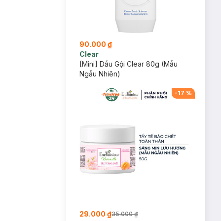
90.000 ₫
Clear
[Mini] Dầu Gội Clear 80g (Mẫu
Ngẫu Nhiên)
-
17
%
29.000 ₫
35.000 ₫