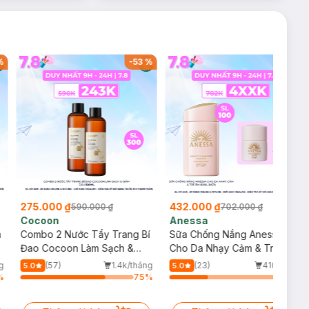
%
-
53
%
-
38
%
275.000 ₫
432.000 ₫
590.000 ₫
702.000 ₫
Cocoon
Anessa
m
Combo 2 Nước Tẩy Trang Bí
Sữa Chống Nắng Anessa
Đao Cocoon Làm Sạch &
Cho Da Nhạy Cảm & Trẻ Em
Giảm Dầu 500ml
60ml (Mới)
g
(57)
1.4k/tháng
(23)
410/tháng
5.0
5.0
%
75
%
34
%