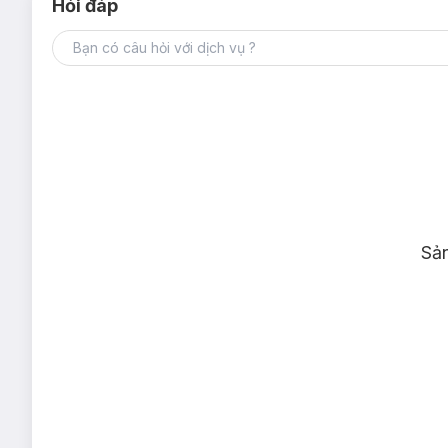
Hỏi đáp
Sả