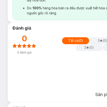
lấy hoá đơn.
Do
100%
hàng hóa bán ra đều được xuất hết hóa 
nguồn gốc rõ ràng.
Đánh giá
0
Tất cả
(
0
)
5
(
0
2
(
0
)
0
đánh giá
Sản p