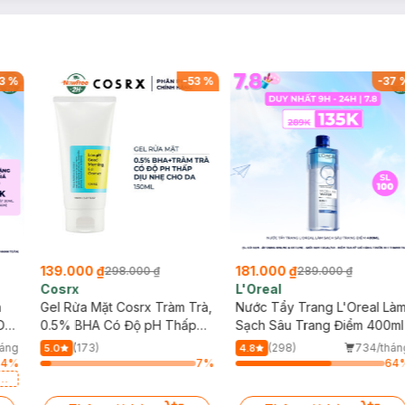
3
%
-
53
%
-
37
139.000 ₫
181.000 ₫
298.000 ₫
289.000 ₫
Cosrx
L'Oreal
h
Gel Rửa Mặt Cosrx Tràm Trà,
Nước Tẩy Trang L'Oreal Là
Da
0.5% BHA Có Độ pH Thấp
Sạch Sâu Trang Điểm 400ml
150ml
háng
(173)
(298)
734/thán
5.0
4.8
64
%
7
%
64
a