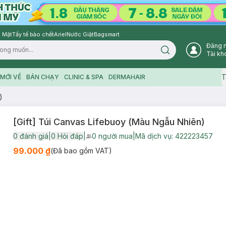
 Mặt
Tẩy tế bào chết
Ariel
Nước Giặt
Bagsmart
Đăng 
Search icon
Tài kh
T
MỚI VỀ
BÁN CHẠY
CLINIC & SPA
DERMAHAIR
)
[Gift] Túi Canvas Lifebuoy (Màu Ngẫu Nhiên)
0
đánh giá
|
0
Hỏi đáp
|
0
người mua
|
Mã dịch vụ:
422223457
User Product Icon
99.000 ₫
(Đã bao gồm VAT)