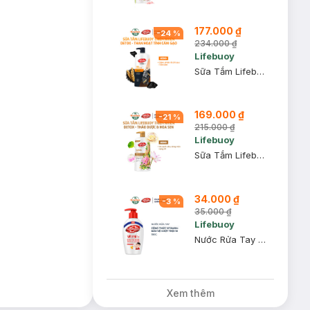
177.000 ₫
-
24
%
234.000 ₫
Lifebuoy
Sữa Tắm Lifebuoy Detox Than Hoạt Tính & Cám Gạo Cho Nam 800g
169.000 ₫
-
21
%
215.000 ₫
Lifebuoy
Sữa Tắm Lifebuoy Detox Thảo Dược & Hoa Sen 800g
34.000 ₫
-
3
%
35.000 ₫
Lifebuoy
Nước Rửa Tay Lifebuoy Bảo Vệ Vượt Trội 10 (Chai 180g)
Xem thêm